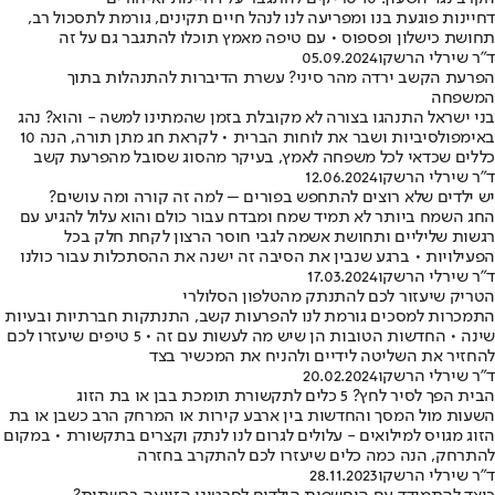
דחיינות פוגעת בנו ומפריעה לנו לנהל חיים תקינים, גורמת לתסכול רב,
תחושת כישלון ופספוס • עם טיפה מאמץ תוכלו להתגבר גם על זה
ד"ר שירלי הרשקו
05.09.2024
הפרעת הקשב ירדה מהר סיני? עשרת הדיברות להתנהלות בתוך
המשפחה
בני ישראל התנהגו בצורה לא מקובלת בזמן שהמתינו למשה - והוא? נהג
באימפולסיביות ושבר את לוחות הברית • לקראת חג מתן תורה, הנה 10
כללים שכדאי לכל משפחה לאמץ, בעיקר מהסוג שסובל מהפרעת קשב
ד"ר שירלי הרשקו
12.06.2024
יש ילדים שלא רוצים להתחפש בפורים – למה זה קורה ומה עושים?
החג השמח ביותר לא תמיד שמח ומבדח עבור כולם והוא עלול להגיע עם
רגשות שליליים ותחושת אשמה לגבי חוסר הרצון לקחת חלק בכל
הפעילויות • ברגע שנבין את הסיבה זה ישנה את ההסתכלות עבור כולנו
ד"ר שירלי הרשקו
17.03.2024
הטריק שיעזור לכם להתנתק מהטלפון הסלולרי
התמכרות למסכים גורמת לנו להפרעות קשב, התנתקות חברתיות ובעיות
שינה • החדשות הטובות הן שיש מה לעשות עם זה • 5 טיפים שיעזרו לכם
להחזיר את השליטה לידיים ולהניח את המכשיר בצד
ד"ר שירלי הרשקו
20.02.2024
הבית הפך לסיר לחץ? 5 כלים לתקשורת תומכת בבן או בת הזוג
השעות מול המסך והחדשות בין ארבע קירות או המרחק הרב כשבן או בת
הזוג מגויס למילואים - עלולים לגרום לנו לנתק וקצרים בתקשורת • במקום
להתרחק, הנה כמה כלים שיעזרו לכם להתקרב בחזרה
ד"ר שירלי הרשקו
28.11.2023