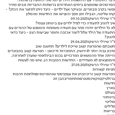
כיצד להתמודד עם היחשפות הילדים לסרטוני הזוועה ברשתות?
הסרטונים שמופצים בימים האחרונים ברשתות החבריות גובים מחיר
נפשי בקרב מבוגרים, ובעיקר אצל ילדים - כיצד ניתן למזער את הנזק? •
קחו שליטה, הגבילו זמן מסך והוציאו את החדשות מהסלון
ד"ר שירלי הרשקו
09.10.2023
איך להגיב לתעודה כדי לגדל ילדים עם ביטחון עצמי?
לא כל הילדים יחזרו מחר עם תעודה משמחת והמפגש של ההורים עם
התעודה של הילד עלול ליצור אכזבה וחוסר שביעות רצון • כיצד כדאי
להגיב?
ד"ר שירלי הרשקו
29.06.2023
חשבתם שהפרעת קשב שייכת לילדים? תחשבו שוב
סיכון גבוה יותר לגירושין, התמכרות ודיכאון • הפרעת קשב במבוגרים
הייתה אחד מהנושאים המרכזיים בכנס הבינלאומי שנערך לאחרונה,
והממצאים לא מעודדים • החדשות הטובות הן, שיש מה לעשות
ד"ר שירלי הרשקו
27.05.2023
תגיות קשורות
הפרעות קשב וריכוז
בחן את עצמך
סוף שנה
סרטונים
מלחמת חרבות
ברזל
טיקטוק
אינסטגרם
מתח
מריבה
בן זוג
חדשות
בארץ
בעולם
ביטחוני
פוליטי
פלילים
בריאות