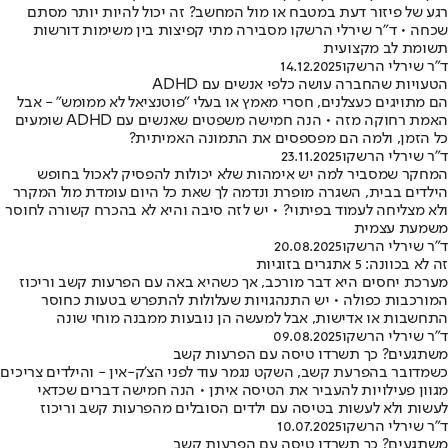
רגע של פיזור דעת במטבח או מול המחשב? זה יכול להיות יותר מסתם
שכחה • ד"ר שירלי הרשקו מסבירה מתי קפיצות בין משימות דורשות
תשומת לב מקצועית
ד"ר שירלי הרשקו
14.12.2025
הטעויות שהחברה עושה כלפי אנשים עם ADHD
הם מתויגים כעצלנים, חסרי מאמץ או בעלי "פוטנציאל לא ממומש" - אבל
האמת רחוקה מזה • הנה חמישה משפטים שאנשים עם ADHD שומעים
כל הזמן, ולמה הם מפספסים את התמונה האמיתית?
ד"ר שירלי הרשקו
23.11.2025
המחקר שמסביר למה יש אימהות שלא יכולות להפסיק לאכול בחופש
הילדים בבית, השגרה מופרת ונדמה לך שאת כל היום עומדת מול המקרר
ולא מצליחה לעמוד בפיתוי? • יש לזה סיבה והיא לא בהכרח קשורה לחוסר
משמעת עצמית
ד"ר שירלי הרשקו
20.08.2025
זה לא בכוונה: 5 אתגרים בזוגיות
מערכת יחסים היא דבר מורכב, אך כשהיא באה עם הפרעות קשב וריכוז
המורכבות כפולה • יש התנהגויות שעלולות להתפרש בטעות כחוסר
התחשבות או אדישות, אבל למעשה הן נובעות ממבנה מוחי שונה
ד"ר שירלי הרשקו
09.08.2025
משתגעים? כך תשרדו טיסה עם הפרעות קשב
כשמדובר בהפרעת קשב, השקט נגמר עוד לפני הצ'ק-אין - והילדים צריכים
מגוון פעילויות להעביר את הטיסה איתן • הנה חמישה דברים שכדאי
לעשות ולא לעשות בטיסה עם ילדים הסובלים מהפרעות קשב וריכוז
ד"ר שירלי הרשקו
10.07.2025
משתגעים? כך תשרדו טיסה עם הפרעות קשב