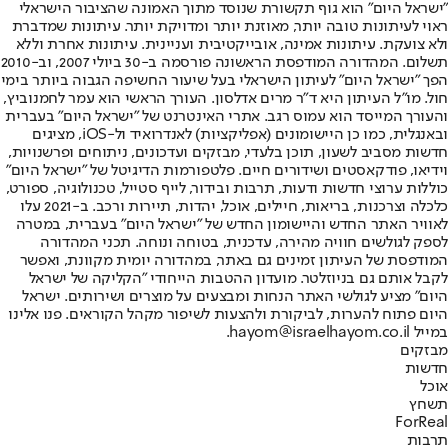
"ישראל היום" הוא גוף תקשורת שנוסד מתוך האמונה שהציבור הישראלי
ראוי לעיתונות טובה יותר, מאוזנת יותר ומדויקת יותר. עיתונות שמדברת
ולא צועקת. עיתונות אמינה, אובייקטיבית ועניינית. עיתונות אחרת וללא
תשלום. המהדורה המודפסת הראשונה פורסמה ב-30 ביולי 2007, וב-2010
הפך "ישראל היום" לעיתון הישראלי בעל שיעור החשיפה הגבוה ביותר בימי
חול. מו"ל העיתון היא ד"ר מרים אדלסון. העורך הראשי הוא עמר לחמנוביץ,
והעורך המייסד הוא עמוס רגב. אתרי האינטרנט של "ישראל היום" בעברית
ובאנגלית, כמו כן היישומונים (אפליקציות) לאנדרואיד ול-iOS, מציגים
חדשות מסביב לשעון, תוכן בלעדי, מבזקים ועדכונים, ניתוחים ופרשנויות,
וידיאו, פודקאסטים ושידורים חיים. פלטפורמות הדיגיטל של "ישראל היום"
כוללות ערוצי חדשות ודעות, תרבות ובידור, לייף סטייל, טכנולוגיה, ספורט,
כלכלה וצרכנות, בריאות, חיילים, אוכל, יהדות, תיירות ורכב. ב-2021 עלו
לאוויר האתר החדש והיישומון החדש של "ישראל היום" בעברית, במטרה
לספק לגולשים חוויה מהירה, עדכנית, בטוחה ונוחה. תכני המהדורה
המודפסת של העיתון זמינים גם באתר, במהדורה יומית מקוונת, ואפשר
לקבל אותם גם בניוזלטר. מועדון ההטבות הייחודי "הקליקה של ישראל
היום" מציע לגולשי האתר הנחות ומבצעים על מוצרים ושירותים. ישראל
היום פתוח להערות, לביקורת ולהצעות לשיפור מקהל הקוראים. פנו אלינו
במייל hayom@israelhayom.co.il.
מבזקים
חדשות
אוכל
תשחץ
ForReal
תרבות