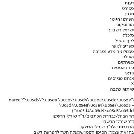
דעות
ספורט
מגזין
העיתון היומי
הורוסקופ
ישראל השבוע
כלכלה
לייף סטייל
מעריב לנוער
טכנולוגיה מדע וסביבה
העולם
משחקים
פודקאסטים
וידאו
אנחנו מגייסים
X
שיתוף כתבה
{"name":"\u05d3\"\u05e8 \u05e9\u05d9\u05e8\u05dc\u05d9
\u05d4\u05e8\u05e9\u05e7\u05d5 -
\u05d4\u05d9\u05d5\u05dd"}
דף הבית
/
נבחרת הכתבים
/
ד"ר שירלי הרשקו
ד"ר שירלי הרשקו
הכתבות שלד"ר שירלי הרשקו
בחן את עצמך: הסימן הקטן שמעלה חשד להפרעת קשב