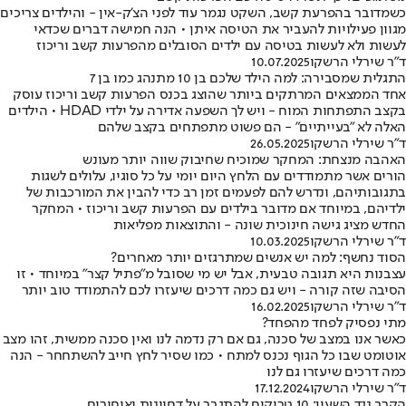
כשמדובר בהפרעת קשב, השקט נגמר עוד לפני הצ'ק-אין - והילדים צריכים
מגוון פעילויות להעביר את הטיסה איתן • הנה חמישה דברים שכדאי
לעשות ולא לעשות בטיסה עם ילדים הסובלים מהפרעות קשב וריכוז
ד"ר שירלי הרשקו
10.07.2025
התגלית שמסבירה: למה הילד שלכם בן 10 מתנהג כמו בן 7
אחד הממצאים המרתקים ביותר שהוצג בכנס הפרעות קשב וריכוז עוסק
בקצב התפתחות המוח - ויש לך השפעה אדירה על ילדי HDAD • הילדים
האלה לא "בעייתיים" - הם פשוט מתפתחים בקצב שלהם
ד"ר שירלי הרשקו
26.05.2025
האהבה מנצחת: המחקר שמוכיח שחיבוק שווה יותר מעונש
הורים אשר מתמודדים עם הלחץ היום יומי על כל סוגיו, עלולים לשגות
בתגובותיהם, ונדרש להם לפעמים זמן רב כדי להבין את המורכבות של
ילדיהם, במיוחד אם מדובר בילדים עם הפרעות קשב וריכוז • המחקר
החדש מציג גישה חינוכית שונה - והתוצאות מפליאות
ד"ר שירלי הרשקו
10.03.2025
הסוד נחשף: למה יש אנשים שמתרגזים יותר מאחרים?
עצבנות היא תגובה טבעית, אבל יש מי שסובל מ"פתיל קצר" במיוחד • זו
הסיבה שזה קורה - ויש גם כמה דרכים שיעזרו לכם להתמודד טוב יותר
ד"ר שירלי הרשקו
16.02.2025
מתי נפסיק לפחד מהפחד?
כאשר אנו במצב של סכנה, גם אם רק נדמה לנו ואין סכנה ממשית, זהו מצב
אוטומט שבו כל הגוף נכנס למתח • כמו שסיר לחץ חייב להשתחחר - הנה
כמה דרכים שיעזרו גם לנו
ד"ר שירלי הרשקו
17.12.2024
הקרב נגד השעון: 10 טריקים להתגבר על דחיינות ואיחורים