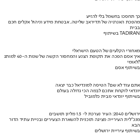
כך תחסכו בחשמל בלי להזיע
מהפכת האנרגיה של תדיראן: שליטה, אבטחת מידע וניהול אקלים חכם
בבית
בשיתוף TADIRAN
מאחורי הקלעים של הטעם הישראלי
איך אסם הפכה את תקופת הצנע והמחסור הקשה של שנות ה-40 למותג
לאומי?
בשיתוף אסם
אתם עוד לא שם? הטיסה למונדיאל כבר יצאה
יונדאי לוקחת אתכם לבמה הכי גדולה בעולם
בשיתוף יונדאי מבית כלמוביל
ירושלים 2040: העיר נערכת ל- 1.5 מליון תושבים
מנכ"לית העירייה מציגה תוכנית להשארת הצעירים ובניית עתיד הדור
הבא
בשיתוף עיריית ירושלים