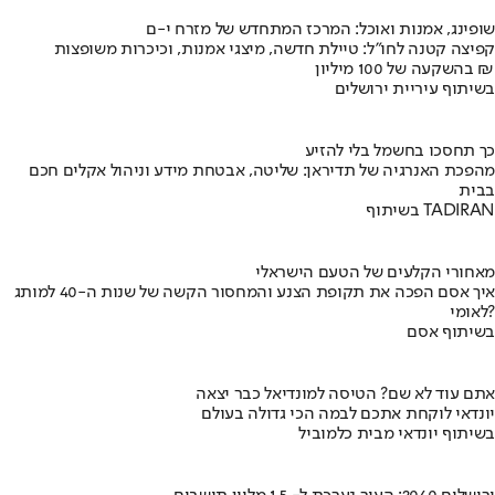
שופינג, אמנות ואוכל: המרכז המתחדש של מזרח י-ם
קפיצה קטנה לחו"ל: טיילת חדשה, מיצגי אמנות, וכיכרות משופצות
בהשקעה של 100 מיליון ₪
בשיתוף עיריית ירושלים
כך תחסכו בחשמל בלי להזיע
מהפכת האנרגיה של תדיראן: שליטה, אבטחת מידע וניהול אקלים חכם
בבית
בשיתוף TADIRAN
מאחורי הקלעים של הטעם הישראלי
איך אסם הפכה את תקופת הצנע והמחסור הקשה של שנות ה-40 למותג
לאומי?
בשיתוף אסם
אתם עוד לא שם? הטיסה למונדיאל כבר יצאה
יונדאי לוקחת אתכם לבמה הכי גדולה בעולם
בשיתוף יונדאי מבית כלמוביל