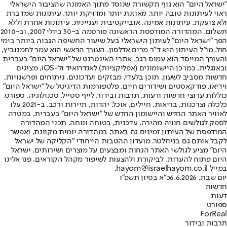
"ישראל היום" הוא גוף תקשורת שנוסד מתוך האמונה שהציבור הישראלי
ראוי לעיתונות טובה יותר, מאוזנת יותר ומדויקת יותר. עיתונות שמדברת
ולא צועקת. עיתונות אמינה, אובייקטיבית ועניינית. עיתונות אחרת וללא
תשלום. המהדורה המודפסת הראשונה פורסמה ב-30 ביולי 2007, וב-2010
הפך "ישראל היום" לעיתון הישראלי בעל שיעור החשיפה הגבוה ביותר בימי
חול. מו"ל העיתון היא ד"ר מרים אדלסון. העורך הראשי הוא עמר לחמנוביץ,
והעורך המייסד הוא עמוס רגב. אתרי האינטרנט של "ישראל היום" בעברית
ובאנגלית, כמו כן היישומונים (אפליקציות) לאנדרואיד ול-iOS, מציגים
חדשות מסביב לשעון, תוכן בלעדי, מבזקים ועדכונים, ניתוחים ופרשנויות,
וידיאו, פודקאסטים ושידורים חיים. פלטפורמות הדיגיטל של "ישראל היום"
כוללות ערוצי חדשות ודעות, תרבות ובידור, לייף סטייל, טכנולוגיה, ספורט,
כלכלה וצרכנות, בריאות, חיילים, אוכל, יהדות, תיירות ורכב. ב-2021 עלו
לאוויר האתר החדש והיישומון החדש של "ישראל היום" בעברית, במטרה
לספק לגולשים חוויה מהירה, עדכנית, בטוחה ונוחה. תכני המהדורה
המודפסת של העיתון זמינים גם באתר, במהדורה יומית מקוונת, ואפשר
לקבל אותם גם בניוזלטר. מועדון ההטבות הייחודי "הקליקה של ישראל
היום" מציע לגולשי האתר הנחות ומבצעים על מוצרים ושירותים. ישראל
היום פתוח להערות, לביקורת ולהצעות לשיפור מקהל הקוראים. פנו אלינו
במייל hayom@israelhayom.co.il.
יום שבת, 6.6.2026
כ"א בסיון תשפ"ו
חדשות
דעות
ספורט
ForReal
תרבות ובידור