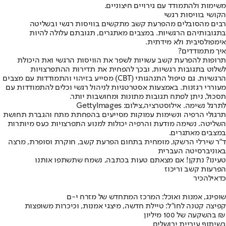
משימות ולהתמודד עם גירויים חיצוניים.
הקושי בוויסות רגשי
רבים מהסובלים מהפרעת קשב מתקשים בוויסות רגשי ובשליטה
בתגובותיהם הרגשיות. במצבים מאתגרים, תגובתם עלולה להיות
אימפולסיבית ולא מידתית.
איך מתמודדים?
תרופות להפרעת קשב עשויות לשפר את הוויסות הרגשי ואת היכולת
לשלוט בתגובות רגשיות, ובכך להפחית את תדירות ההתפרצויות
הרגשיות. גם טיפול התנהגותי (CBT) מסייע בזיהוי והתמודדות עם מצבים
מעוררי רגזנות. באמצעות אסטרטגיות לניהול רגשי וכלים להתמודדות עם
תסכול, ניתן לפתח תגובות מתונות ומחושבות יותר.
לתרגל נשימה. אילוסטרציה,צילום: GettyImages
תרגולי הרפיה ונשימות עמוקות מסייעים בהפחתת מתח והגברת תחושת
השליטה. נשימה מודעת והרפיה יכולות למנוע התפרצויות כעס מיותרות
במצבים מאתגרים.
ד"ר שירלי הרשקו, מומחית בתחום הפרעת קשב, חוקרת וסופרת, מרצה
באוניברסיטה העברית
טעינו? נתקן! אם מצאתם טעות בכתבה, נשמח שתשתפו אותנו
הפרעות קשב וריכוז
כדאי
להכיר
שופינג, אמנות ואוכל: המרכז המתחדש של מזרח י-ם
קפיצה קטנה לחו"ל: טיילת חדשה, מיצגי אמנות, וכיכרות משופצות
בהשקעה של 100 מיליון ₪
בשיתוף עיריית ירושלים