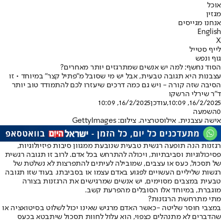
אוכל
מגזין
אנחנו מגייסים
English
X
לייף סטייל
גוף ונפש
הסוד נחשף: למה יש אנשים שמתרגזים יותר מאחרים?
עצבנות היא תגובה טבעית, אבל יש מי שסובל מ"פתיל קצר" במיוחד • זו
הסיבה שזה קורה - ויש גם כמה דרכים שיעזרו לכם להתמודד טוב יותר
ד"ר שירלי הרשקו
16/2/2025, 10:09
,עודכן
16/2/2025, 10:09
0
השמעה
אישה עצבנית. אילוסטרציה. צילום: GettyImages
רגזנות הנה תופעה רגשית טבעית שנובעת ממגוון סיבות פיזיולוגיות,
פסיכולוגיות וסביבתיות, ויכולה להתרחש בכל אדם. לרוב זו תגובה רגשית
של תסכול, כעס או עצבים, שמובילה לעיתים להתפרצות לא נשלטת של
רגשות שליליים העשויים לפגוע באדם עצמו או בסביבתו. בעוד שזו תגובה
טבעית במצבים מסוימים, יש אנשים שמרגישים את הרגזנות בצורה
מוגברת, במיוחד אלו הסובלים מהפרעת קשב.
מתי מתרחשת הרגזנות?
במצבי חוסר שליטה -
כאשר האדם מרגיש שאינו יכול לשלוט בסיטואציה או
שהדברים לא מתנהלים כצפוי, הוא עלול לחוות תסכול שיתבטא בכעס