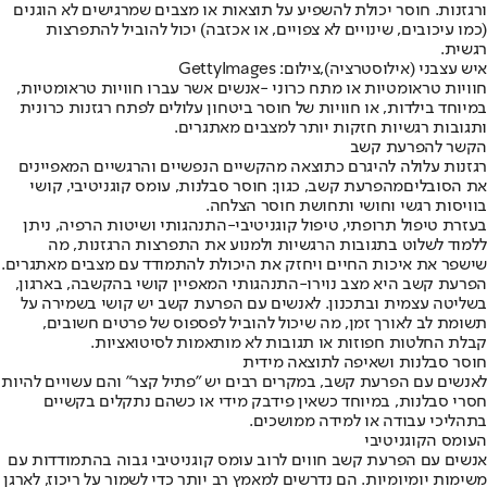
ורגזנות. חוסר יכולת להשפיע על תוצאות או מצבים שמרגישים לא הוגנים
(כמו עיכובים, שינויים לא צפויים, או אכזבה) יכול להוביל להתפרצות
רגשית.
איש עצבני (אילוסטרציה),צילום: GettyImages
חוויות טראומטיות או מתח כרוני -
אנשים אשר עברו חוויות טראומטיות,
במיוחד בילדות, או חוויות של חוסר ביטחון עלולים לפתח רגזנות כרונית
ותגובות רגשיות חזקות יותר למצבים מאתגרים.
הקשר להפרעת קשב
רגזנות עלולה להיגרם כתוצאה מהקשיים הנפשיים והרגשיים המאפיינים
את הסובלים
מהפרעת קשב
, כגון: חוסר סבלנות, עומס קוגניטיבי, קושי
בוויסות רגשי וחושי ותחושת חוסר הצלחה.
בעזרת טיפול תרופתי, טיפול קוגניטיבי-התנהגותי ושיטות הרפיה, ניתן
ללמוד לשלוט בתגובות הרגשיות ולמנוע את התפרצות הרגזנות, מה
שישפר את איכות החיים ויחזק את היכולת להתמודד עם מצבים מאתגרים.
הפרעת קשב היא מצב נוירו-התנהגותי המאפיין קושי בהקשבה, בארגון,
בשליטה עצמית ובתכנון. לאנשים עם הפרעת קשב יש קושי בשמירה על
תשומת לב לאורך זמן, מה שיכול להוביל לפספוס של פרטים חשובים,
קבלת החלטות חפוזות או תגובות לא מותאמות לסיטואציות.
חוסר סבלנות ושאיפה לתוצאה מידית
לאנשים עם הפרעת קשב, במקרים רבים יש "פתיל קצר" והם עשויים להיות
חסרי סבלנות, במיוחד כשאין פידבק מידי או כשהם נתקלים בקשיים
בתהליכי עבודה או למידה ממושכים.
העומס הקוגניטיבי
אנשים עם הפרעת קשב חווים לרוב עומס קוגניטיבי גבוה בהתמודדות עם
משימות יומיומיות. הם נדרשים למאמץ רב יותר כדי לשמור על ריכוז, לארגן