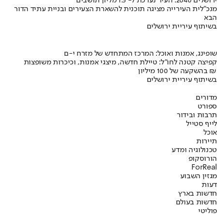
ירושלים 2040: העיר נערכת ל- 1.5 מליון תושבים
מנכ"לית העירייה מציגה תוכנית להשארת הצעירים ובניית עתיד הדור
הבא
בשיתוף עיריית ירושלים
שופינג, אמנות ואוכל: המרכז המתחדש של מזרח י-ם
קפיצה קטנה לחו"ל: טיילת חדשה, מיצגי אמנות, וכיכרות משופצות
בהשקעה של 100 מיליון ₪
בשיתוף עיריית ירושלים
מדורים
ספורט
תרבות ובידור
לייף סטייל
אוכל
תיירות
טכנולוגיה ומדע
הורוסקופ
ForReal
מגזין השבוע
דעות
חדשות בארץ
חדשות בעולם
פוליטי