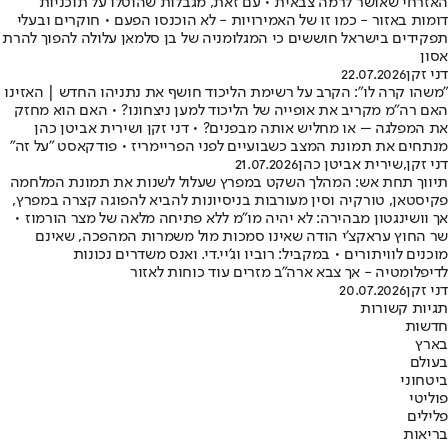
האזרחי שאושר לרמה צבאית • עם זאת, מגבלות שהוטלו על תוכניות
דומות באזור - כמו זו של האמירויות - לא הוכנסו הפעם • חוקרים ובעלי
תפקידים בישראל חוששים כי המגלומניה של בן סלמאן עלולה להפוך להרת
אסון
דני זקן
22.07.2026
"משהו קרה לו": הקרב על רשימת הליכוד חושף את נתניהו החדש | האזינו
האם רה"מ מקריב את אופייה של הליכוד למען ניצחונו? • האם הוא מחזק
את המפלגה – או מחליש אותה מבפנים? • דני זקן ושירית אביטן כהן
מנתחים את תמונת המצב כשבועיים לפני הפריימריז • פודקאסט "על זה"
דני זקן
,
שירית אביטן כהן
21.07.2026
תיווך תחת אש: המהלך השקט במפרץ שעלול לשנות את תמונת המלחמה
פקיסטאן, טורקיה וסין מעורבות בניסיונות להביא להפוגה קצרה במפרץ,
אך וושינגטון מבהירה: לא יהיה מו"מ ללא פתיחה מלאה של מצר הורמוז •
שר החוץ עראקצ'י הודה שאינו סמכות מול משמרות המהפכה, שאינם
מוכנים לוויתורים • במקביל: רוביו וג'יי.די. ואנס משדרים נכונות
לדיפלומטיה - אך צבא ארה"ב מזרים עוד כוחות לאזור
דני זקן
20.07.2026
תגיות קשורות
חדשות
בארץ
בעולם
ביטחוני
פוליטי
פלילים
בריאות