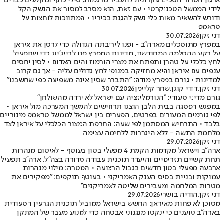
ארגון הטרור הסכים עקרונית להעביר מרגמות, טילי כתף ומקלעים כבדים
לידי הממשל הטכנוקרטי • עם זאת, הוא מסרב למסור את הנשק הקל
ודורש להשאיר מאות כלי נשק להגנת בכיריו • המתווכות לוחצות על
טראמפ
דני זקן
30.07.2026
במפרץ מתוסכלים מארה"ב - ופנו ליריבתה הגדולה כדי לרסן את איראן
על רקע ההסלמה המחודשת, מדינות המפרץ פנו לבייג׳ינג כדי שתפעיל
לחץ כלכלי על טהרן ותפתח את מצרי הורמוז והים האדום • לסין יחסים
ענפים עם איראן והיא מחזיקה במנופי לחץ גדולים עליה - אך גם קרוב
למדינות • גורם במפרץ מודה: ״התברר שסין אינה משפיעה כפי שחשבנו״
דני זקן
,
דודי קוגן
,
שחר קליימן
30.07.2026
גורם מדיני סעודי: "הנורמליזציה עם ישראל לא ירדה מהשולחן"
במפגש הפסגה בבית הלבן הוצגו תרחישים להמשך המערכה מול איראן •
לפי גורמים המעורים בפרטים, הפערים בין ישראל לממשל טראמפ מינוריים
בלבד • התרחיש המסתמן לפי שעה: החרפת המצור הכלכלי על איראן לצד
מלחמת התשה - ללא היגררות ללחימה עצימה
דני זקן
29.07.2026
ארה"ב וישראל מקדמות הקמת 4 מפעלי בטון בעוטף - לאיטום מנהרות
תחת קשיים תזרימיים והיעדר תוכנית עבודה סדורה בצה"ל, ארה"ב תפעיל
ארבעה מפעלי בטון חדשים בגבול הרצועה • המטרה: מילוי מנהרות
עמוקות ובניית בסיס הענק האמריקני • בעוטף תוקפים: "מפקירים את
מטרות המלחמה ומעבירים שליטה לאמריקנים"
דני זקן
,
הודיה בושרי
29.07.2026
מסוכן לא פחות מאיראן: החשש בישראל ממוביל תוכנית הגרעין הסעודית
בארה"ב טוענים כי ינקטו מנגנוני אבטחה כדי למנוע מעבר של המתקן