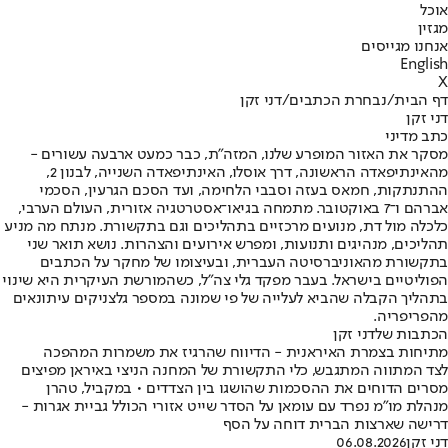
אוכל
מגזין
אנחנו מגייסים
English
X
דף הבית
/
נבחרת הכתבים
/
דני זקן
דני זקן
כתב מדיני
מסקר את האזור המופרע שלנו, המזה״ת, כבר כמעט ארבעה עשורים -
מהאינתיפאדה הראשונה, דרך אוסלו, האינתיפאדה השנייה, לבנון 2,
ההתנתקות, חמאס בעזה וסבבי הלחימה, ועד הסכם הגרעין, הסכמי
אברהם ו־7 באוקטובר. מתמחה בגיאו־אסטרטגיה אזורית, העולם הערבי,
כלכלה מול דת, מנועים מרכזיים בתהליכים וגם בתקשורת. מנתח מה מניע
תהליכים, מנהיגים ותנועות, ומפרש אירועים והצהרות. נושא תואר שני
בתקשורת מהאוניברסיטה העברית, ובעיצומו של מחקר על הכתבים
הפוליטיים בישראל. בעבר מפקד גלי צה"ל, כשהמורשת העיקרית היא שינוי
בתהליך הקבלה שהביא לעלייה של פי שמונה במספר גלצניקים עיתונאים
מהפריפריה.
הכתבות שלדני זקן
מתיחות בצמרת האיראנית - הדיווח שהרגיז את משמרות המהפכה
לצד המתווה המתגבש, כלי התקשורת של המחנה הניצי באיראן מפיצים
מסרים הדוחים את ההסכמות שהושגו בין הצדדים • במקביל, טהרן
מנהלת מו"מ נפרד עם עומאן על הסדר שייט אזורי הכולל גביית אגרות -
דרישה שארצות הברית דוחה על הסף
דני זקן
06.08.2026