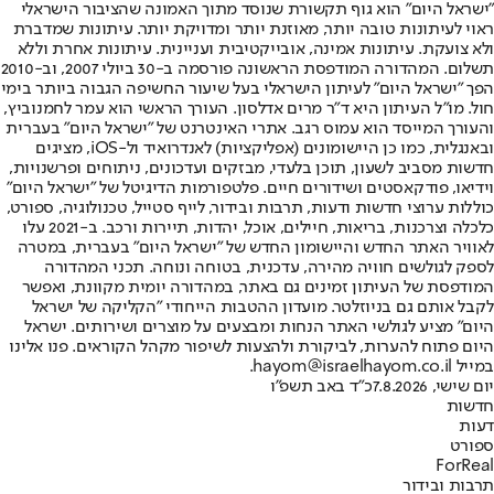
"ישראל היום" הוא גוף תקשורת שנוסד מתוך האמונה שהציבור הישראלי
ראוי לעיתונות טובה יותר, מאוזנת יותר ומדויקת יותר. עיתונות שמדברת
ולא צועקת. עיתונות אמינה, אובייקטיבית ועניינית. עיתונות אחרת וללא
תשלום. המהדורה המודפסת הראשונה פורסמה ב-30 ביולי 2007, וב-2010
הפך "ישראל היום" לעיתון הישראלי בעל שיעור החשיפה הגבוה ביותר בימי
חול. מו"ל העיתון היא ד"ר מרים אדלסון. העורך הראשי הוא עמר לחמנוביץ,
והעורך המייסד הוא עמוס רגב. אתרי האינטרנט של "ישראל היום" בעברית
ובאנגלית, כמו כן היישומונים (אפליקציות) לאנדרואיד ול-iOS, מציגים
חדשות מסביב לשעון, תוכן בלעדי, מבזקים ועדכונים, ניתוחים ופרשנויות,
וידיאו, פודקאסטים ושידורים חיים. פלטפורמות הדיגיטל של "ישראל היום"
כוללות ערוצי חדשות ודעות, תרבות ובידור, לייף סטייל, טכנולוגיה, ספורט,
כלכלה וצרכנות, בריאות, חיילים, אוכל, יהדות, תיירות ורכב. ב-2021 עלו
לאוויר האתר החדש והיישומון החדש של "ישראל היום" בעברית, במטרה
לספק לגולשים חוויה מהירה, עדכנית, בטוחה ונוחה. תכני המהדורה
המודפסת של העיתון זמינים גם באתר, במהדורה יומית מקוונת, ואפשר
לקבל אותם גם בניוזלטר. מועדון ההטבות הייחודי "הקליקה של ישראל
היום" מציע לגולשי האתר הנחות ומבצעים על מוצרים ושירותים. ישראל
היום פתוח להערות, לביקורת ולהצעות לשיפור מקהל הקוראים. פנו אלינו
במייל hayom@israelhayom.co.il.
יום שישי, 7.8.2026
כ"ד באב תשפ"ו
חדשות
דעות
ספורט
ForReal
תרבות ובידור