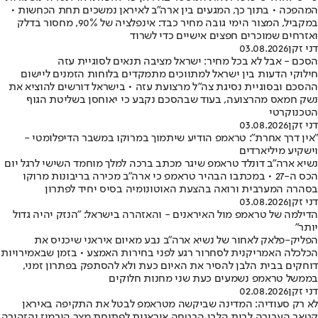
המהפכה • בתוך כך, המגעים בין ארה"ב לאיראן נמשכים תחת הכחשות •
במקביל, המצור הימי גובה מחיר כבד: אינפלציה של 90%, מחסור בדלק
ואזרחים שמוכרים חפצים אישיים כדי לשרוד
דני זקן
03.08.2026
הסכם - אבל לא בכל מחיר: ישראל מציבה תנאים לסוגיית עזה
חילוקי הדעות בין ישראל למתווכים מתמקדים בלוחות הזמנים ליישום
ההסכם ובסוגיית נסיגת צה"ל מרצועת עזה • בישראל דורשים להוציא את
נשק חמאס מהרצועה, בעוד שבהסכם נקבע כי יאוחסן בשליטת הגוף
הטכנוקרטי
דני זקן
03.08.2026
"אין דרך אחרת": טראמפ הודיע שיתמוך במרוקו במשבר הדיפלומטי -
וישקיע מיליארדים
נשיא ארה"ב דונלד טראמפ שיגר מכתב ברכה למלך מוחמד השישי לרגל יום
הכס ה-27 • במכתבו הבהיר טראמפ כי ארה"ב מכירה בריבונות מרוקו
בסהרה המערבית ורואה בהצעת האוטונומיה בסיס יחיד לפתרון
דני זקן
03.08.2026
הדילמה של טראמפ מול האיראנים - והאזהרה בישראל: "הנזק יהיה גדול
יותר"
הפליק-פלאק לאחור של נשיא ארה"ב נבע מאיום איראני שיכניס את
הכלכלה האמריקנית לסחרור רגע לפני בחירות האמצע • בזמן שבאמירויות
דוחקים בבית הלבן להסיר את האיום כעת ולא להסתפק בפתרון זמני,
בממשל טראמפ נשמעים כעת שני מחנות חלוקים
דני זקן
02.08.2026
לא רק סעודיה: המדינה שביקשה מטראמפ לבטל את התקיפה באיראן
קטאר העבירה לבית הלבן הבטחה איראנית לפתיחת מצר הורמוז והזהירה