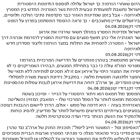
היום שאחרי הורמוז: כך ישראל עלולה לפספס הזדמנות היסטורית
ישראל נחשבת למועמדת טבעית להיות גשר האנרגיה החדש בין המפרץ
לאירופה • אבל בזמן שמדינות האזור כבר מקדמות נתיבי הולכה חלופיים,
בירושלים עדיין מתעכבים • כך נראה ההפסד המסתמן במרוץ על הנפט
דני זקן
06.08.2026
ישראל ומדינות המפרץ במהלך חשאי שירגיז את איראן
שר האנרגיה אלי כהן חושף מגעים עם מדינות המפרץ להזרמת אנרגיה דרך
ישראל • המטרה: להפחית את התלות במצר הורמוז וליצור מסדרון חדש
לאירופה
דני זקן
05.08.2026
איראן מתגמשת: בטהרן מוותרים על הדרישה המרכזית בהורמוז
מפרטי המו"מ עולה כי כבר בתחילת המגעים, הבהירו האמריקנים כי לא
יסירו את המצור הימי על איראן אם זו לא תסכים לפתיחה ללא תנאי של
המצר ולתנועה חופשית מלאה • במקביל, נידונת הצעת פשרה למסלולי
שיט מוגדרים, אך ארה"ב דוחה את דרישת איראן לגבות עמלות מהספינות
דני זקן
,
דודי קוגן
04.08.2026
המסמך מול חמאס הוא ויתור היסטורי על הנייר - וסיכון בשטח
הסכמת חמאס לוותר על הסמל המרכזי שלו - המאבק המזוין והשליטה
האזרחית בעזה - היא דרמה של ממש • אולם, הדרך ליישום ההבנות רצופה
בסעיפים בעייתיים הדורשים מישראל לוותר על מודיעין, להסיג כוחות
ולהפקיד את הנשק הנותר בידי ועדה טכנוקרטית חלשה
דני זקן
04.08.2026
"האסימון נפל - המשטר חייב ליפול": תוכנית החנק של ארה"ב נגד טהרן
גורם מדיני בכיר מהאזור מגלה כי מנהיגי המפרץ וארצות הברית מסכימים
כי יש להחליש כלכלית את המשטר באיראן עד להפלתו או לנטרול משמרות