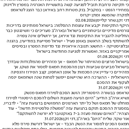
כי תקיפה נרחבת תוביל לפגיעה קשה בתעשיית האנרגיה במפרץ ולזינוק
במחירי הנפט • במקביל, בנק מטרות רחב באיראן כבר הוצג לטראמפ
למקרה שהמשא ומתן יקרוס
דני זקן
,
שחר קליימן
02.08.2026
היקף התקיפות יקבע את עוצמת ההסלמה: בישראל ממתינים בדריכות
גורמים מדיניים וביטחוניים בישראל ובארה"ב מעריכים כי וושינגטון כבר
החליטה להגביר את התקיפות נגד איראן, אך ירושלים אינה צפויה
להשתתף בשלב הראשון באופן פעיל • ישראל מסייעת במודיעין, בהגנה
ובלוגיסטיקה • החשש: תגובה איראנית נגד מדינות המפרץ ובסיסים
אמריקניים באזור, ואפשרות לפגיעה מחודשת בישראל
דני זקן
01.08.2026
בישראל מרוצים מהוויתור של חמאס - אך מזהירים מהמלכודות שבדרך
בישראל מביעים שביעות רצון מהסכמת חמאס למסור את נשקו, אך
מזהירים כי עדיין אין הסכמות על אופן האחסון, קצב הפירוז והנסיגה
הישראלית • ההערכה היא שהיישום יימשך לפחות שנה ושחמאס ינסה
לעקוף את ההסכם
דני זקן
31.07.2026
טראמפ בבשורה היסטורית: הושג הסכם לפירוז חמאס מנשק
נשיא ארה"ב הודיע: "היום הגיעה מועצת השלום להסכם היסטורי לפירוז
מוחלט של חמאס ושל כל יתר הארגונים החמושים ברצועת עזה" • לדבריו,
במסגרת ההסכם תוקם ברצועת עזה "ממשלה פלסטינית חדשה" • עוד
הצהיר: "האיום שצמח מעזה ב-7 באוקטובר לא יורשה להשתקם!"
אור שקד, שליח "היום" בארה"ב
,
דני זקן
31.07.2026
חמאס הסכים למסור את הנשק הכבד - אך ישראל דורשת פירוז מלא