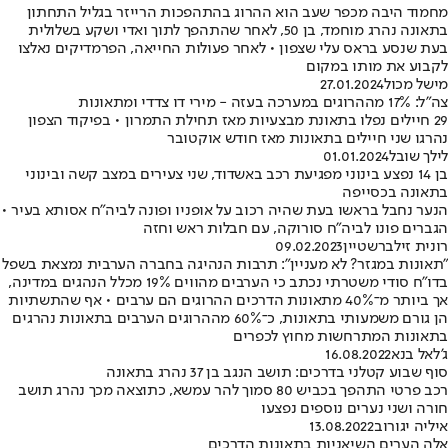
מחמוד היבה מכפר שעב הוא ההרוג בהתהפכות הרייזר בגליל התחתון
בתאונה נהרג מוחמד, בן 50, לאחר שהתהפך לתוך ואדי ושקע בשלולית
בעת שנסע בראס עלי שצפון • לאחר פעולות החייאה, הפרמדיקים נאלצו
לקבוע את מותו במקום
מישל מכול
27.01.2024
צה"ל: 17% מההרוגים במערכה בעזה - מירי דו צדדי ומתאונות
29 חיילים נפלו בתאונת מבצעיות מאז תחילת התמרון • בפיקוד הצפון
נהרגו שני חיילים בתאונות מאז חודש אוקטובר
לילך שובל
01.01.2024
בן 14 נפצע בינוני מפגיעת רכב באשדוד, שני צעירים במצב קשה ובינוני
בתאונה בכסייפה
הנער נחבל בראשו בעת שהיה רכוב על אופניו ופונה לביה"ח אסותא בעיר •
הגברים פונו לביה"ח סורוקה, עם חבלות ראש וחזה
רונית זילברשטיין
09.02.2023
"תאונות במגזר? לא מעניין": תרבות הנהיגה בחברה הערבית נמצאת בשפל
בדו"ח סודי משטרתי נכתב כי הערבים מהווים 19% מכלל הנהגים במדינה,
אך ביותר מ־40% מתאונות הדרכים ההרוגים הם ערבים • אף שהתשתיות
הן גורם משמעותי בתאונות, כ־60% מההרוגים הערבים בתאונות נהרגים
בתאונות המתרחשות מחוץ לכפרים
ג'לאל בנא
16.08.2022
סוף שבוע קטלני בדרכים: תושב הנגב בן 37 נהרג בתאונה
רכב פרטי התהפך בכביש 80 סמוך להר עמשא, כתוצאה מכך נהרג תושב
חורה ושני נערים נוספים נפצעו
איליה יגורוב
13.08.2022
אלה הערים השיאניות בתאונות הדרכים