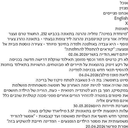
אוכל
מגזין
אנחנו מגייסים
English
X
תאונות
"מיוחדת במינה": נחליה נהרגה בתאונה בכביש 232, החשוד טרם נעצר
נחליה אור ציון קוניגסברג נהרגה ליד צומת גבעתי • בתאונה נהרג צעיר
נוסף • היא עבדה באולפנה ולמדה בחינוך מיוחד • צעירה נוספת מבית אל
נפצעה: "קוראים להתפלל להחלמתה"
יותם דשא
,
הודיה בושרי
02.06.2026
לא רק כרטיס חזור וכסף מזומן: תאילנד שוקלת דרישה חדשה בכניסה
על רקע זינוק בהוצאות על תיירים לא מבוטחים, הרשויות בתאילנד בוחנות
להוסיף תנאי חדש בכניסה למדינה
ליאת מופז מילצ'ן
06.04.2026
סיוט בחופשה: בת ה-3 נשאבה לפתח ניקוז של בריכה
מה שהיה אמור להיות יומה האחרון של חופשה משפחתית מושלמת
במקסיקו, הפך בן רגע לטרגדיה רפואית • כעת, הוריה של הילדה חושפים
את סיפורם במטרה להזהיר הורים אחרים מפני סכנה קטלנית שרבים כלל
אינם מודעים אליה
מערכת תיירות היום
30.03.2026
עלות היפגעות ילדים בתאונות: 3.57 מיליארד שקלים בשנה
מחקר חדש חושף את העלויות מאשפוז ועד קצבאות • "אפשר להוריד
משמעותית את מספר הילדים הנפגעים - המדינה חייבת להשקיע בזה"
אפרת פורשר
20.06.2024