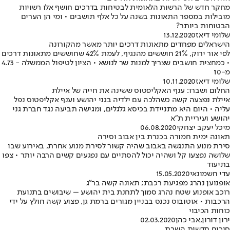
מחקר חדש של הרשות הלאומית לבטיחות בדרכים חושף אלו רשויות
מובילות במספר התאונות בשנה על כל אלף תושבים • ומי הן הערים
הבטוחות ביותר?
שלומי דיאז
13.12.2020
הישראלים מפחדים מתאונות דרכים יותר מאשר מהקורונה
לפי אור ירוק, 21% חוששים מהנגיף, לעמת 42% שחוששים מתאונות דרכים
• כמחצית חושבים שצריך למנות שר לנושא • הציון לטיפול הממשלה - 4.73
מ-10
שלומי דיאז
10.11.2020
החלום ושברו: ענף האקליפטוס ששינה את חייה של איילת
איילת נפצעה קשה כשהלכה עם ילדיה בגני יהושע וענף אקליפטוס נפל
עליה • היום היא מתניידת בכיסא גלגלים, ומגישה תביעה נגד חברת גני
יהושע ועיריית ת"א
מיכל יעקב יצחקי
06.08.2020
תאונה ימית חמורה בכנרת בין אבוב וסירה
סירת מנוע התנגשה באבוב שהיה קשור לסירת מנוע אחרת, באירוע שבו
שלושה נפצעו קל ושהיה יכול להסתיים עם נפגעים קשים הרבה יותר • צפו
בתיעוד
עדי חשמונאי
15.05.2020
אופנוען נהרג מפגיעת רכבת; תאונה קשה בר"ג
רוכב אופנוע שטח נהרג סמוך לתחנת בית יהושע – שיבושים בתנועת
הרכבות • אוטובוס נכנס בבניין מגורים ברמת גן, פצוע קשה חולץ על ידי
כוחות הכיבוי
ירון דורון
,
אבי כהן
02.03.2020
סיכום חדשות השבת