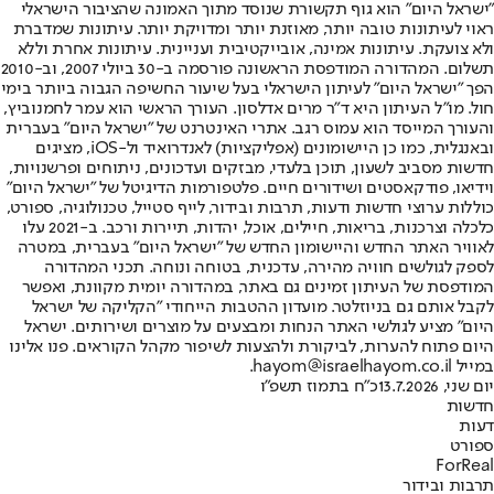
"ישראל היום" הוא גוף תקשורת שנוסד מתוך האמונה שהציבור הישראלי
ראוי לעיתונות טובה יותר, מאוזנת יותר ומדויקת יותר. עיתונות שמדברת
ולא צועקת. עיתונות אמינה, אובייקטיבית ועניינית. עיתונות אחרת וללא
תשלום. המהדורה המודפסת הראשונה פורסמה ב-30 ביולי 2007, וב-2010
הפך "ישראל היום" לעיתון הישראלי בעל שיעור החשיפה הגבוה ביותר בימי
חול. מו"ל העיתון היא ד"ר מרים אדלסון. העורך הראשי הוא עמר לחמנוביץ,
והעורך המייסד הוא עמוס רגב. אתרי האינטרנט של "ישראל היום" בעברית
ובאנגלית, כמו כן היישומונים (אפליקציות) לאנדרואיד ול-iOS, מציגים
חדשות מסביב לשעון, תוכן בלעדי, מבזקים ועדכונים, ניתוחים ופרשנויות,
וידיאו, פודקאסטים ושידורים חיים. פלטפורמות הדיגיטל של "ישראל היום"
כוללות ערוצי חדשות ודעות, תרבות ובידור, לייף סטייל, טכנולוגיה, ספורט,
כלכלה וצרכנות, בריאות, חיילים, אוכל, יהדות, תיירות ורכב. ב-2021 עלו
לאוויר האתר החדש והיישומון החדש של "ישראל היום" בעברית, במטרה
לספק לגולשים חוויה מהירה, עדכנית, בטוחה ונוחה. תכני המהדורה
המודפסת של העיתון זמינים גם באתר, במהדורה יומית מקוונת, ואפשר
לקבל אותם גם בניוזלטר. מועדון ההטבות הייחודי "הקליקה של ישראל
היום" מציע לגולשי האתר הנחות ומבצעים על מוצרים ושירותים. ישראל
היום פתוח להערות, לביקורת ולהצעות לשיפור מקהל הקוראים. פנו אלינו
במייל hayom@israelhayom.co.il.
יום שני, 13.7.2026
כ"ח בתמוז תשפ"ו
חדשות
דעות
ספורט
ForReal
תרבות ובידור