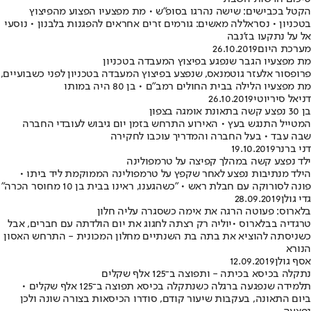
הקטל בכבישים: שישה נהרגו בסופ"ש • מת מפצעיו הפצוע מהפיצוץ
בטכניון • נסראללה מאשים: גורמים זרים אחראים להפגנות בלבנון • נוסעי
אל על נתקעו בז'נבה
מערכת היום
26.10.2019
מת מפצעיו הגבר שנפגע בפיצוץ המעבדה בטכניון
פרופסור אלעזר גוטמנאס, שנפצע בפיצוץ המעבדה בטכניון לפני כשבועיים,
מת מפצעיו הלילה בבית החולים רמב"ם • בן 80 היה במותו
דניאל סיריוטי
26.10.2019
בן 30 נפצע קשה בתאונת אומגה בצפון
המטייל התנגש בעץ • האירוע התרחש בזמן יום גיבוש לעובדי החברה
שבה עבד • בעל החברה והמדריך עוכבו לחקירה
דני ברנר
19.10.2019
ילד נפצע קשה במהלך קפיצה על טרמפולינה
הילד מנתיבות נפצע לאחר שקפץ על טרמפולינה הממוקמת ליד ביתו •
פונה לסורוקה עם חבלת ראש • "כשהגענו, ראינו בבית בן 10 מחוסר הכרה"
גדי גולן
28.09.2019
בלארוס: פעוטה הרגה את אימה כשסגרה עליה חלון
טרגדיה בבלארוס •יוליה רק רצתה לחגוג את יום הולדתה עם חברים, אבל
כשניסתה להוציא את בתה בת השנתיים מחלון המכונית - התרחש האסון
הנורא
אסף גולן
12.09.2019
נתקלה בכיסא בכיתה - ותפוצה ב־125 אלף שקלים
תלמידה שנפגעה ברגלה כשנתקלה בכיסא תפוצה ב־125 אלף שקלים •
ביום התאונה, בעקבות שיעור קודם, סודרו הכיסאות בצורה שונה ולכן