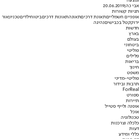
נפצעה
אבי כהן
20.06.2019
תגיות קשורות
אופניים חשמליים
תאונת דרכים
תאונה
תאונות דרכים
ביטוח
ילדים
טכניון
אור
ירוק
קטל בכבישים
נהיגה
חדשות
בארץ
בעולם
ביטחוני
פוליטי
פלילים
בריאות
חינוך
משפט
פוליטי-מדיני
תרבות ובידור
ForReal
ספורט
תיירות
אופנה ולייף סטייל
אוכל
טכנולוגיה
כלכלה וצרכנות
דעות
כללי ומידע