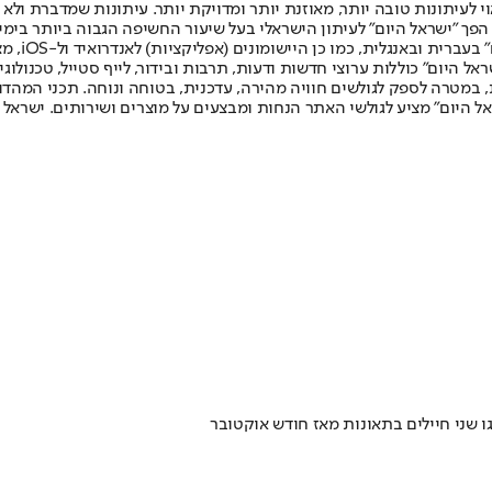
לעיתונות טובה יותר, מאוזנת יותר ומדויקת יותר. עיתונות שמדברת ולא צ
שלום. המהדורה המודפסת הראשונה פורסמה ב-30 ביולי 2007, וב-2010 הפך "ישראל היום" לעיתון הישראלי בעל שי
לחמנוביץ,
ל היום" כוללות ערוצי חדשות ודעות, תרבות ובידור, לייף סטייל, טכנולוגיה
ברית, במטרה לספק לגולשים חוויה מהירה, עדכנית, בטוחה ונוחה. תכני המה
ל היום" מציע לגולשי האתר הנחות ומבצעים על מוצרים ושירותים. ישראל 