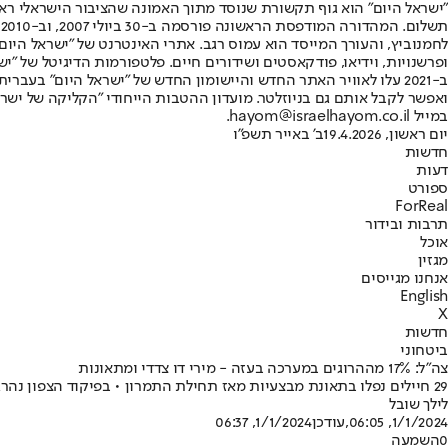
"ישראל היום" הוא גוף תקשורת שנוסד מתוך האמונה שהציבור הישראלי ראוי 
ת
ופרשנויות, וידיאו, פודקאסטים ושידורים חיים. פלטפורמות הדיגיטל של "ישרא
ב-2021 עלו לאוויר האתר החדש והיישומון החדש של "ישראל היום" בע
ואפשר לקבל אותם גם בניוזלטר. מועדון ההטבות הייחודי "הקליקה של ישרא
במייל hayom@israelhayom.co.il.
יום ראשון, 19.4.2026
ב' באייר תשפ"ו
חדשות
דעות
ספורט
ForReal
תרבות ובידור
אוכל
מגזין
אנחנו מגייסים
English
X
חדשות
ביטחוני
צה"ל: 17% מההרוגים במערכה בעזה - מירי דו צדדי ומתאונות
29 חיילים נפלו בתאונת מבצעיות מאז תחילת התמרון • בפיקוד הצפון נהרגו שני חיילים בתאונות מאז חודש אוקטובר
לילך שובל
1/1/2024, 06:05
,עודכן
1/1/2024, 06:37
0
השמעה