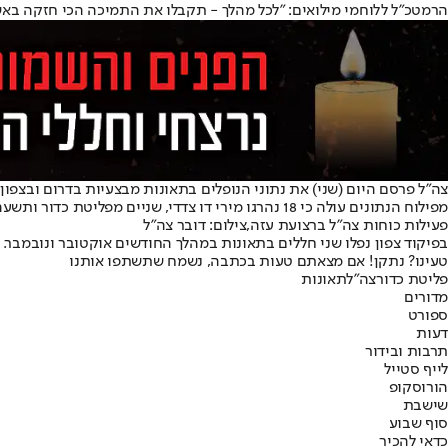
הרמטכ״ל ללוחמי מילואים: "לכל מהלך - תקבלו את התמיכה הכי חזקה באש
צה"ל פרסם היום (שני) את נתוני הנופלים בתאונות מבצעיות בדרום ובצפון. במערכה בעזה נהרגו 29 חיילים בתאונות, מתוך 170 הרוגים במהלך התמ
מפילוח הנתונים עולה כי 18 נהרגו מירי דו צדדי, שניים מפליטת כדור ותשעה נהרגו מתאונות. בין היתר מדובר בטיפול אמל״ח, נשק ודריסות. במהלך נובמבר נפלו 15 חיילים בתאונות, ובדצמבר 14 נוספים.
פעילות כוחות צה"ל ברצועת עזה,צילום: דובר צה"ל
בפיקוד צפון נפלו שני חללים בתאונות במהלך החודשים אוקטובר ונובמבר.
טעינו? נתקן! אם מצאתם טעות בכתבה, נשמח שתשתפו אותנו
פליטת כדור
צה"ל
תאונות
מדורים
ספורט
דעות
תרבות ובידור
לייף סטייל
הורוסקופ
שישבת
סוף שבוע
כדאי להכיר