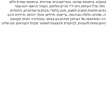
ועקת. עיתונות אמינה, אובייקטיבית ועניינית. עיתונות אחרת וללא
עור החשיפה הגבוה ביותר בימי חול. מו"ל העיתון היא ד"ר מרים אדלסון. העורך הראשי הוא עמר
 והעורך המייסד הוא עמוס רגב. אתרי האינטרנט של "ישראל היום" בעברית ובאנגלית, כמו כן היישומונים (אפליקציות) לאנדרואיד ול-iOS, מציגים חדשות מסביב לשעון, תוכן בלעדי, מבזקים ועדכונים, ניתוחים
, ספורט, כלכלה וצרכנות, בריאות, חיילים, אוכל, יהדות, תיירות ורכב.
דורה המודפסת של העיתון זמינים גם באתר, במהדורה יומית מקוונת,
היום פתוח להערות, לביקורת ולהצעות לשיפור מקהל הקוראים. פנו אלינו