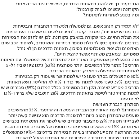
הנדבקים; כך יש לנהוג בתאונות הדרכים, שיישארו עוד הרבה אחרי
הקורונה וימשיכו לגבות קורבנות".
ומה בנוגע לאחריות לתאונות?
"לא תמיד רק הנהג אשם, גם לממשלה ולמשרד התחבורה והבטיחות
בדרכים יש אחריות", מסביר קיטה, "חייבים לשים בראש סדר העדיפויות
את הצלת החיים, כפי שקורה במאבק בקורונה. לכן יש לחזק את הבטיחות
בדרכים, להוסיף כסף להגדלת מספר הניידות והשוטרים, לשיפור הכבישים
האדומים ולטיפול באוכלוסיות בסיכון. תאונות הדרכים הן לא גורל
משמיים, ובמאבק משותף אפשר להציל חיים".
ומה בנוגע לציון שמעניקים האזרחים להתמודדות של הממשלה עם תאונות
הדרכים? מתוך כלל המשיבים, יותר ממחצית (63%) נתנו ציון שבין 1 ל-5
להתמודדות הממשלה במאבק בתאונות הדרכים.
50% מהנשאלים בסקר טענו כי יש למנות שר שיעסוק רק בבטיחות
בדרכים, 39% טענו שאין למנות שר כזה ו-11% לא החליטו. נושא תאונות
הדרכים מפריע לציבור, ולכן רוב המשיבים בכלל המדגם (59%) סבורים שיש
למנות פרויקטור לטיפול בתאונות הדרכים, 28% חושבים שלא צריך ו-13%
לא יודעים.
הפתרון: הגברת הענישה
והפתרון? לדעת האזרחים: הגברת הענישה וההרתעה. 35% מהמשיבים
טוענים שהפתרון הטוב ביותר לתאונות הדרכים הוא ענישה קשה יותר
לעברייני תנועה; 27% מהציבור סבורים שיש לשפר את התשתית בכבישים
האדומים; 19% מהנשאלים מאמינים כי תוספת של שוטרים וניידות תגביר
את ההרתעה ותסייע לפתרון בעיית הבטיחות בדרכים; ו-19% מהנשאלים
סבורים כי שיפור התחבורה הציבורית הוא הפתרון היעיל לתאונות