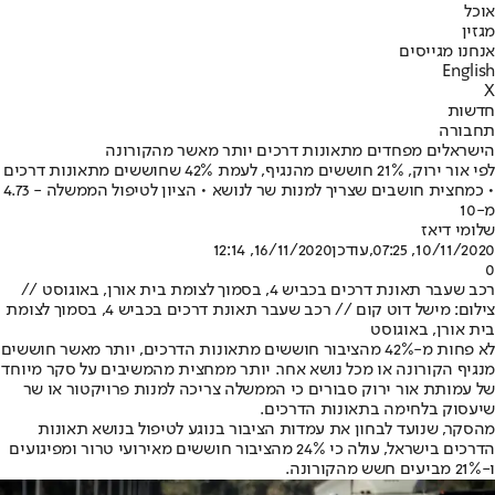
אוכל
מגזין
אנחנו מגייסים
English
X
חדשות
תחבורה
הישראלים מפחדים מתאונות דרכים יותר מאשר מהקורונה
לפי אור ירוק, 21% חוששים מהנגיף, לעמת 42% שחוששים מתאונות דרכים
• כמחצית חושבים שצריך למנות שר לנושא • הציון לטיפול הממשלה - 4.73
מ-10
שלומי דיאז
10/11/2020, 07:25
,עודכן
16/11/2020, 12:14
0
רכב שעבר תאונת דרכים בכביש 4, בסמוך לצומת בית אורן, באוגוסט //
צילום: מישל דוט קום // רכב שעבר תאונת דרכים בכביש 4, בסמוך לצומת
בית אורן, באוגוסט
לא פחות מ-42% מהציבור חוששים מתאונות הדרכים, יותר מאשר חוששים
מנגיף הקורונה או מכל נושא אחר. יותר ממחצית מהמשיבים על סקר מיוחד
של עמותת אור ירוק סבורים כי הממשלה צריכה למנות פרויקטור או שר
שיעסוק בלחימה בתאונות הדרכים.
מהסקר, שנועד לבחון את עמדות הציבור בנוגע לטיפול בנושא תאונות
הדרכים בישראל, עולה כי 24% מהציבור חוששים מאירועי טרור ומפיגועים
ו-21% מביעים חשש מהקורונה.