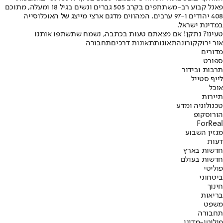
פאנל קבוע רב-משתתפים בקרב 505 גברים ונשים בגיל 18 ומעלה, מתוכם
408 יהודים ו-97 ערבים, המהווים מדגם ארצי מייצג של האוכלוסייה
במדינת ישראל.
טעינו? נתקן! אם מצאתם טעות בכתבה, נשמח שתשתפו אותנו
אור ירוק
קורונה
תאונות
תאונות דרכים
תחבורה
מדורים
ספורט
תרבות ובידור
לייף סטייל
אוכל
תיירות
טכנולוגיה ומדע
הורוסקופ
ForReal
מגזין השבוע
דעות
חדשות בארץ
חדשות בעולם
פוליטי
ביטחוני
חינוך
בריאות
משפט
תחבורה
פוליטי-מדיני