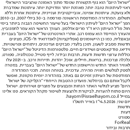
"ישראל היום" הוא גוף תקשורת שנוסד מתוך האמונה שהציבור הישראלי
ראוי לעיתונות טובה יותר, מאוזנת יותר ומדויקת יותר. עיתונות שמדברת
ולא צועקת. עיתונות אמינה, אובייקטיבית ועניינית. עיתונות אחרת וללא
תשלום. המהדורה המודפסת הראשונה פורסמה ב-30 ביולי 2007, וב-2010
הפך "ישראל היום" לעיתון הישראלי בעל שיעור החשיפה הגבוה ביותר בימי
חול. מו"ל העיתון היא ד"ר מרים אדלסון. העורך הראשי הוא עמר לחמנוביץ,
והעורך המייסד הוא עמוס רגב. אתרי האינטרנט של "ישראל היום" בעברית
ובאנגלית, כמו כן היישומונים (אפליקציות) לאנדרואיד ול-iOS, מציגים
חדשות מסביב לשעון, תוכן בלעדי, מבזקים ועדכונים, ניתוחים ופרשנויות,
וידיאו, פודקאסטים ושידורים חיים. פלטפורמות הדיגיטל של "ישראל היום"
כוללות ערוצי חדשות ודעות, תרבות ובידור, לייף סטייל, טכנולוגיה, ספורט,
כלכלה וצרכנות, בריאות, חיילים, אוכל, יהדות, תיירות ורכב. ב-2021 עלו
לאוויר האתר החדש והיישומון החדש של "ישראל היום" בעברית, במטרה
לספק לגולשים חוויה מהירה, עדכנית, בטוחה ונוחה. תכני המהדורה
המודפסת של העיתון זמינים גם באתר, במהדורה יומית מקוונת, ואפשר
לקבל אותם גם בניוזלטר. מועדון ההטבות הייחודי "הקליקה של ישראל
היום" מציע לגולשי האתר הנחות ומבצעים על מוצרים ושירותים. ישראל
היום פתוח להערות, לביקורת ולהצעות לשיפור מקהל הקוראים. פנו אלינו
במייל hayom@israelhayom.co.il.
יום שני, 4.5.2026
י"ז באייר תשפ"ו
חדשות
דעות
ספורט
ForReal
תרבות ובידור