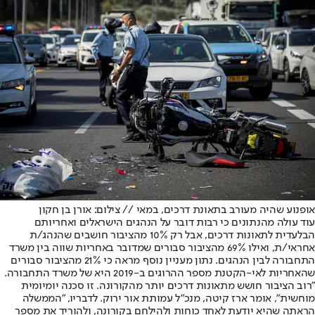
אופנוע שהיה מעורב בתאונת דרכים, במאי // צילום: אורן בן חקון
עוד עולה מהנתונים כי רבות דובר על הנהגים הישראלים ואחריותם
הבלעדית לתאונות דרכים, אבל רק 10% מהציבור חושבים שהנהג/ת
אחראי/ת, ואילו 69% מהציבור סבורים שמדובר באחריות שווה בין משרד
התחבורה לבין הנהגים. נתון מעניין נוסף מראה כי 21% מהציבור סבורים
שהאחריות לאי-הקטנת מספר ההרוגים ב-2019 היא של משרד התחבורה.
"רוב הציבור חושש מתאונות דרכים יותר מהקורונה. זו סכנה יומיומית
מוחשית", אומר ארז קיטה, מנכ"ל עמותת אור ירוק. לדבריו, "הממשלה
הראתה שהיא יודעת לאחד כוחות ולהילחם בקורונה, ולהוריד את מספר