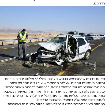
הדרכים.
תאונת דרכים שהתרחשה בכביש הערבה, ביולי // צילום: יהודה בן יתח
נתונים מעניינים נוספים שעולים מהסקר: שיעור גבוה יותר של נשים
סבורות שיש למנות שר במיוחד לטיפול בבטיחות בדרכים מאשר גברים;
ככל שההשכלה גבוהה יותר, כך יורד הציון להתמודדות הממשלה במאבק
בתאונות הדרכים; ככל שרמת הדתיות (אצל יהודים) עולה, כך עולה הציון
להתמודדות הממשלה במאבק בתאונות הדרכים.
המחקר בוצע בתחילת חודש נובמבר 2020 בסקר אינטרנטי באמצעות