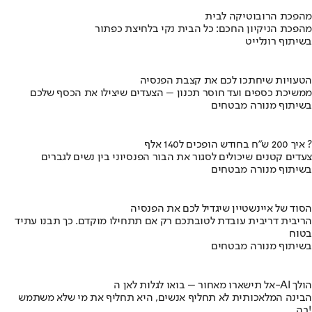
מהפכת הרובוטיקה לבית
מהפכת הניקיון החכם: כל הבית נקי בלחיצת כפתור
בשיתוף רונלייט
הטעויות שיחתכו לכם את קצבת הפנסיה
ממשיכת כספים ועד חוסר תכנון – הצעדים שיצילו את הכסף שלכם
בשיתוף מנורה מבטחים
איך 200 ש"ח בחודש הופכים ל140 אלף ?
צעדים קטנים שיכולים לסגור את הבור הפנסיוני בין נשים לגברים
בשיתוף מנורה מבטחים
הסוד של איינשטיין שיגדיל לכם את הפנסיה
הריבית דריבית עובדת לטובתכם רק אם תתחילו מוקדם. כך תבנו עתיד
בטוח
בשיתוף מנורה מבטחים
אל תישארו מאחור – בואו לגלות לאן ה-AI הולך
הבינה המלאכותית לא תחליף אנשים, היא תחליף את מי שלא משתמש
בה!