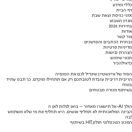
כללי ומידע
דף הבית
זמני כניסת וצאת שבת
מגזין השבוע
בחירות 2026
אודות
צור קשר
נבחרת הכתבים והפרשנים
מדיניות פרטיות
הצהרת נגישות
תנאי שימוש
כדאי
להכיר
הסוד של איינשטיין שיגדיל לכם את הפנסיה
הריבית דריבית עובדת לטובתכם רק אם תתחילו מוקדם. כך תבנו עתיד
בטוח
בשיתוף מנורה מבטחים
אל תישארו מאחור – בואו לגלות לאן ה-AI הולך
הבינה המלאכותית לא תחליף אנשים, היא תחליף את מי שלא משתמש
בה!
בשיתוף HIT,המכון הטכנולוגי חולון