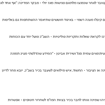
מדת היועמ"שית מחייבת את כלל רשויות המינהל, ובכללן - את מבקר המדינה" • המבקר זימן את הבכירים לפגישת ביקורת על 7 באוקטובר לאחר שנמנעו מלתאם פגישות מאז יולי • מבקר המדינה: "אף אחד לא
רם קיבלו מענה רשמי • באיגוד חוששים שתיאסר ההשתתפות גם באליפות
כו לקראת שאלות ותקריות פוליטיות • השב"כ פועל יחד עם הכוחות
יניים • בין היתר, העביר מידע לשר שיקלי ולעיתונאים עמית סגל ושירית אביטן • "המידע שהדלפתי מציג תמונה
נה או הציבור • החשוד, איש מילואים לשעבר בכיר בשב"כ, יובא מחר לדיון
פורים והחל את דרכו בשירות בשנת 1995 • השני הוא מ', כנראה נאמן על נתניהו שמינה אותו לחבר בכיר בצוות המו"מ לשחרור חטופים • אפשרות