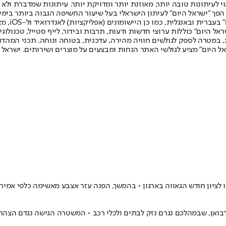
לעיתונות טובה יותר, מאוזנת יותר ומדויקת יותר. עיתונות שמדברת ולא צ
שלום. המהדורה המודפסת הראשונה פורסמה ב-30 ביולי 2007, וב-2010 הפך "ישראל היום" לעיתון הישראלי בעל שי
לחמנוביץ,
ל היום" כוללות ערוצי חדשות ודעות, תרבות ובידור, לייף סטייל, טכנולוגיה
ברית, במטרה לספק לגולשים חוויה מהירה, עדכנית, בטוחה ונוחה. תכני המה
ל היום" מציע לגולשי האתר הנחות ומבצעים על מוצרים ושירותים. ישראל 
ו לציון חודש הגאווה בארגון • בהמשך, הפנה עזר אצבע מאשימה כלפי אמיר
דבואן, שבמהלכם נגרם נזק לבתים ולכלי רכב • המשטרה הגישה נגדם הצ