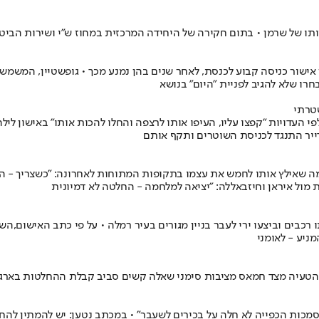
ו של שרמן • בתום חקירה של היחידה המרכזית במחוז ש"י ושירות הביטחון 
שטרתי
י העדויות "קפצו עליו, העיפו אותו לרצפה והחלו להכות אותו" באישון לי
ייר התנגד לכניסת השוטרים ותקף אותם
ה שאילץ אותו לחמש את עצמו בתקופות המתוחות לאחרונה: "כשצריך - הול
 מול איראן וחיזבאללה: "יציאה למלחמה - החלטה לא דמיונית
רו את מודי גנים (20) ואת חלף אבו ג'אנם (21) אשר הציתו רכבים וביצעו ירי לעבר בניין מגורים בעיר ר
ניע - לאומני
"סמכות הכפייה לא חלה על בכירים לשעבר" • במכתב נטען: יש להמתין לה