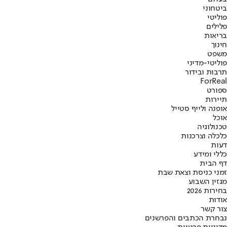
ביטחוני
פוליטי
פלילים
בריאות
חינוך
משפט
פוליטי-מדיני
תרבות ובידור
ForReal
ספורט
תיירות
אופנה ולייף סטייל
אוכל
טכנולוגיה
כלכלה וצרכנות
דעות
כללי ומידע
דף הבית
זמני כניסת וצאת שבת
מגזין השבוע
בחירות 2026
אודות
צור קשר
נבחרת הכתבים והפרשנים