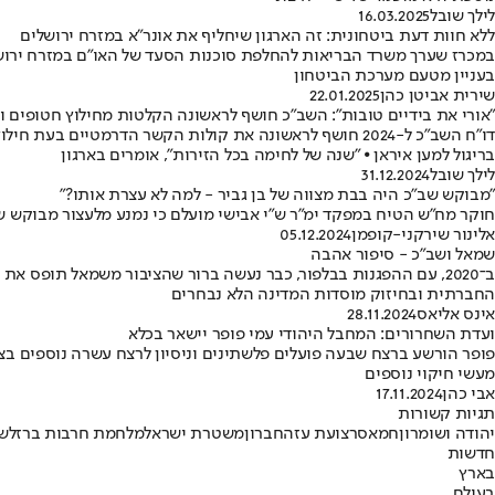
לילך שובל
16.03.2025
ללא חוות דעת ביטחונית: זה הארגון שיחליף את אונר"א במזרח ירושלים
במכרז שערך משרד הבריאות להחלפת סוכנות הסעד של האו"ם במזרח ירושל
בעניין מטעם מערכת הביטחון
שירית אביטן כהן
22.01.2025
"אורי את בידיים טובות": השב"כ חושף לראשונה הקלטות מחילוץ חטופים
בריגול למען איראן ⦁ "שנה של לחימה בכל הזירות", אומרים בארגון
לילך שובל
31.12.2024
״מבוקש שב״כ היה בבת מצווה של בן גביר - למה לא עצרת אותו?״
חוקר מח״ש הטיח במפקד ימ״ר ש״י אבישי מועלם כי נמנע מלעצור מבוקש ש
אלינור שירקני-קופמן
05.12.2024
שמאל ושב"כ - סיפור אהבה
ב־2020, עם ההפגנות בבלפור, כבר נעשה ברור שהציבור משמאל תופס
החברתית ובחיזוק מוסדות המדינה הלא נבחרים
אינס אליאס
28.11.2024
ועדת השחרורים: המחבל היהודי עמי פופר יישאר בכלא
מעשי חיקוי נוספים
אבי כהן
17.11.2024
תגיות קשורות
יהודה ושומרון
חמאס
רצועת עזה
חברון
משטרת ישראל
מלחמת חרבות ברזל
ש
חדשות
בארץ
בעולם