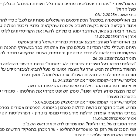
מעל החוק"
ביני אשכנזי
08.12.2025
גם האולימפיאדה בסכנה? הספורטאים הישראלים ממתינים לשב"כ כדי לה
איגוד הקליעה הגיש בקשה לשב"כ על מנת שהקלעים סרגיי ריכטר ואולגה 
בשנה הבאה בקטאר, ושהדבר יפגע ביכולתם להשיג את הקריטריונים ללוס אנג'ל
אורן אהרוני
15.09.2025
גם האינטרפול מעורב: מבצע אבטחת נבחרת ישראל ביורובאסקט
היחס השלילי כלפי המדינה בעולם נתן את אותותיו כבר במשחקי ההכנה וע
המקומיים כדי לדאוג להסדרי הביטחון ובינתיים, הצוות המקצועי מנסה ל
תומר גבעתי
26.08.2025
"הדלפתי מידע בעל חשיבות ציבורית, לא ביטחוני": גרסת החשוד בהדלפה 
מורכבת יותר לגבי התנהלות השב"כ ערב המלחמה", נטען בערר
אלינור שירקני-קופמן
,
אמיר אטינגר
15.04.2025
צו איסור הפרסום הוסר: אלו פרטי פרשת ההדלפות החדשה
"נוכח הפצת מידע חלקי ושגוי", נימק השופט מזרחי את החלטתו • סנגוריו של
בהארכת מעצרו
אלינור שירקני-קופמן
,
אמיר אטינגר
,
איציק סבן
15.04.2025
מח"ש ושב"כ חוקרים פרשת הדלפה מארגון ביטחוני, הפרטים אסורים בפרס
במרכז החקירה עומדת הדלפת מידע סודי מגופי ביטחון • הפרקליטות הטי
אמיר אטינגר
14.04.2025
אחד הסגנים של בר יחליפו? המועמדים לרשת את ראש השב"כ
נוספת היא מועמד שלישי - חיצוני