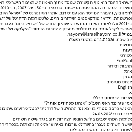
"ישראל היום" הוא גוף תקשורת שנוסד מתוך האמונה שהציבור הישראלי ראוי 
ת
ופרשנויות, וידיאו, פודקאסטים ושידורים חיים. פלטפורמות הדיגיטל של "ישרא
ב-2021 עלו לאוויר האתר החדש והיישומון החדש של "ישראל היום" בע
ואפשר לקבל אותם גם בניוזלטר. מועדון ההטבות הייחודי "הקליקה של ישרא
במייל hayom@israelhayom.co.il.
יום שבת, 4.7.2026
י"ט בתמוז תשפ"ו
חדשות
דעות
ספורט
ForReal
תרבות ובידור
אוכל
מגזין
אנחנו מגייסים
English
X
שירות הביטחון הכללי
אסי עזר נגד ראש השב"כ: "אנחנו מפחידים אותך?"
המגיש פרסם סטורי בו יצא נגד ההחלטה של דוד זיני לבטל אירועים שתוכננ
אביב דרורי
24.06.2026
אלימות המתיישבים ביו"ש: הוגשו הצהרות תובע נגד שישה חשודים
שישה חשודים נעצרו בחשד למעורבות באירועי אלימות והצתות בכפר דיר 
לשחרר חלק מהם בתנאים מגבילים