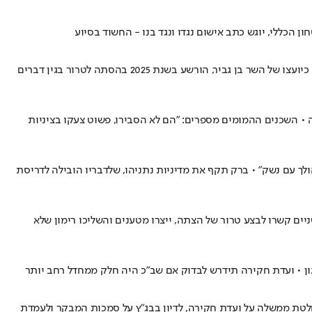
הכללי, יוגש כתב אישום נגדו ונגד בנו - החשוד בסיוע
שירות הביטחון הכללי אישר אמש להעניק ליו"ר ארגון להב"ה בנצי גופשטיין אישור כניסה קבוע לכנסת, לאחר שנים בהן נמנע מכך • גופשטיין, המשמש כיועצו של השר בן גביר, הורשע בשנת 2025 בהסתה לטרור בגין דברים
לה • השכנים ההמומים מספרים: "הם לא הסבירו, פשוט צעקו בציניות
ך עם נשק" • ברק תקף את מדיניות נתניהו, שלדבריו הובילה לדריסת
מלה • על פי כתב האישום,השניים קשרו לבצע טרור של הצתה, ייצרו מטענים והשליכו רימון שלא
חלטת ממשלה על ועדת חקירה, לדיון בבג"ץ על סמכות המבקר ולעמדת