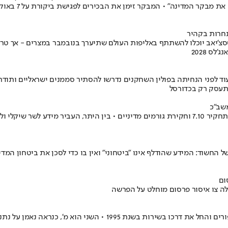
היועמ"שית • "ע
תחרות בקהיר
טסצ'יאב יוכלו להשתתף באליפות העולם שתיערך בנובמבר במצרים - אך ט
ס 2028
וד לפני הנחיתה בפולין השחקנים נדרשו להסתיר סממנים ישראליים ותודר
התעסק רק בכדורסל
משב"כ
החשוד בהדלפות הגיש ערר על מעצרו וטוען כי פעל להביא לציבור מידע על תחקיר 7.10 וחקירת גורמים מד
 החשוד: המידע שהודלף אינו "ביטחוני" ואין בו כדי לסכן את ביטחון המדי
ום
לה צו איסור פרסום מוחלט על הפרשה
שני הסכנים של רונן בר מועמדים להחליפו • ש' המכהן בתפקיד חודשים ס