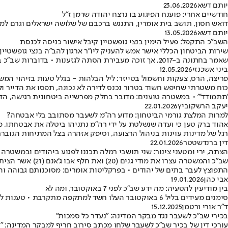
יותם דשא
23.06.2026
חודשיים אחרי: פוענח הפיגוע בו נרצח יהודה שרמן ז"ל
דואש חסון, תושב בית אומרין, התנגש ברכבם של שלושה ישראלים וגרם למות
יותם דשא
13.05.2026
השב"כ התקפל: פעיל הימין בנצי גופשטיין קיבל אישור כניסה לכנסת
שאמר בחתונה ב-2017, אך זוכה מעבירת הסתה לגזענות • בדוברות שב"כ בחרו שלא להגיב לפניית "היום" בנושא
ביני אשכנזי
12.05.2026
פריצה, הרס, צעקות וחשמול בטייזר: ליל הבלהות - בגלל טעות בזיהוי המ
כוח משטרתי שחיפש חשוד בטרור נכנס לדירה לא נכונה, תפסו את הדייר ולפ
'תתמודד'" • במשטרה טוענים: מדובר בחלק מפרשייה ביטחונית רגישה, הד
יעקב הרשקוביץ
22.01.2026
למרות המלצת גורמי הביטחון: מדוע רה"מ לשעבר מסתובב בלי אבטחה?
אהוד ברק טען כי ועדה שנשלטת על ידי רה"מ נתניהו ביטלה את אבטחתו, מ
רגל של מדינות עוינות בניהול הרצועה, וסיפק אזהרה בצל המתיחות הגוברת
דין ברנדשטטר
22.01.2026
הצתה, ירי ומטעני צינור: שני תושבי רמלה תכננו לפגוע ביהודים ובמשטרה
שב"כ והמשטרה עצ
התפוצץ לעבר בתים של יהודים • בפרקליטות אומרים: מסוכנותם גבוהה והמ
אבי כהן
19.01.2026
בין מודיעין להטעיה: מה ידע שב"כ לפני 7 באוקטובר, ומה לא
סימנים מעידים בליל 6 באוקטובר העלו חשד למתקפה מתקרבת • טענות להטעיה מצד חמאס מציבות סימני שאלה קשים סביב קבלת ההחלטות בארגון • ועדת חקירה תידרש לבדוק אם שב"כ היה חלק ממחדל רחב יותר
ד"ר אורי ורטמן
15.12.2025
בכירי שב"כ לשעבר נגד מבקר המדינה: "נעדר כל סמכות"
עורכי דין של בכיר שב"כ לשעבר שלחו מכתב סירוב חריף למבקר המדינה: 