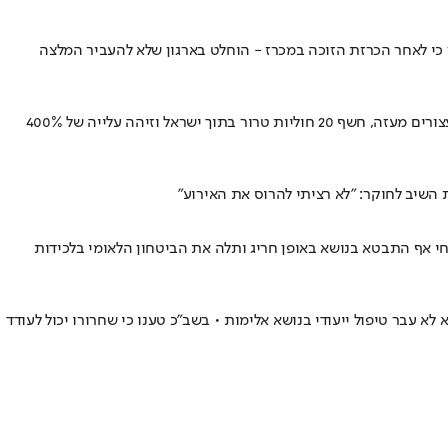
כי לאחר הכרזת הזוכה במכרז - הוחלט בארגון שלא להעביר המלצה
דו"ח השב"כ ל-2024 חושף לראשונה את קולות הקשר הדרמטיים בעת חילוץ אורי מגידיש, לואיס הר ופרננדו מרמן מרצועת עזה ⦁ השירות חקר מאות עצורים מעזה, חשף 20 חוליות טרור בתוך ישראל וזיהה עלייה של 400%
השיב לחוקר: ״לא רציתי להרוס את האירוע״
כחי אף התבטא בנושא באופן חריג ותלה את הביטחון הלאומי בלכידות
וניסיון לרצח עשרה נוספים בצומת גן הוורדים ב-1990 • בהחלטה נחשף כי במהלך כל 34 שנות מאסרו, הוא לא עבר טיפול ייעודי בנושא אלימות • בשב"כ טענו כי שחרורו יכול לעודד