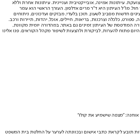
ועקת. עיתונות אמינה, אובייקטיבית ועניינית. עיתונות אחרת וללא
עור החשיפה הגבוה ביותר בימי חול. מו"ל העיתון היא ד"ר מרים אדלסון. העורך הראשי הוא עמר
 והעורך המייסד הוא עמוס רגב. אתרי האינטרנט של "ישראל היום" בעברית ובאנגלית, כמו כן היישומונים (אפליקציות) לאנדרואיד ול-iOS, מציגים חדשות מסביב לשעון, תוכן בלעדי, מבזקים ועדכונים, ניתוחים
, ספורט, כלכלה וצרכנות, בריאות, חיילים, אוכל, יהדות, תיירות ורכב.
דורה המודפסת של העיתון זמינים גם באתר, במהדורה יומית מקוונת,
היום פתוח להערות, לביקורת ולהצעות לשיפור מקהל הקוראים. פנו אלינו
 אוחנה: "מצפה שישמיע את קולו"
הרות תובע לקראת כתבי אישום ובכוונתה לערער על החלטת בית המשפט