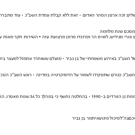
ים זכה ארגון הסהר האדום - זאת ללא קבלת עמדת השב"כ • עוד מתברר 
 ומסכם שנת מלחמה
ל השב"כ באירוע משפחתי של בן גביר • מועלם ששוחרר אתמול למעצר בית 
 את השב"כ כגורם שתפקידו לשמור על הדמוקרטיה במדינה • ראש השב"כ הנו
פופר הורשע ברצח שבעה פועלים פלשתינים 
כם
צה"ל
סיכול פיגוע
איתמר בן גביר