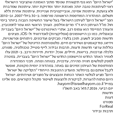
"ישראל היום" הוא גוף תקשורת שנוסד מתוך האמונה שהציבור הישראלי
ראוי לעיתונות טובה יותר, מאוזנת יותר ומדויקת יותר. עיתונות שמדברת
ולא צועקת. עיתונות אמינה, אובייקטיבית ועניינית. עיתונות אחרת וללא
תשלום. המהדורה המודפסת הראשונה פורסמה ב-30 ביולי 2007, וב-2010
הפך "ישראל היום" לעיתון הישראלי בעל שיעור החשיפה הגבוה ביותר בימי
חול. מו"ל העיתון היא ד"ר מרים אדלסון. העורך הראשי הוא עמר לחמנוביץ,
והעורך המייסד הוא עמוס רגב. אתרי האינטרנט של "ישראל היום" בעברית
ובאנגלית, כמו כן היישומונים (אפליקציות) לאנדרואיד ול-iOS, מציגים
חדשות מסביב לשעון, תוכן בלעדי, מבזקים ועדכונים, ניתוחים ופרשנויות,
וידיאו, פודקאסטים ושידורים חיים. פלטפורמות הדיגיטל של "ישראל היום"
כוללות ערוצי חדשות ודעות, תרבות ובידור, לייף סטייל, טכנולוגיה, ספורט,
כלכלה וצרכנות, בריאות, חיילים, אוכל, יהדות, תיירות ורכב. ב-2021 עלו
לאוויר האתר החדש והיישומון החדש של "ישראל היום" בעברית, במטרה
לספק לגולשים חוויה מהירה, עדכנית, בטוחה ונוחה. תכני המהדורה
המודפסת של העיתון זמינים גם באתר, במהדורה יומית מקוונת, ואפשר
לקבל אותם גם בניוזלטר. מועדון ההטבות הייחודי "הקליקה של ישראל
היום" מציע לגולשי האתר הנחות ומבצעים על מוצרים ושירותים. ישראל
היום פתוח להערות, לביקורת ולהצעות לשיפור מקהל הקוראים. פנו אלינו
במייל hayom@israelhayom.co.il.
יום רביעי, 15.7.2026
א' באב תשפ"ו
חדשות
דעות
ספורט
ForReal
תרבות ובידור