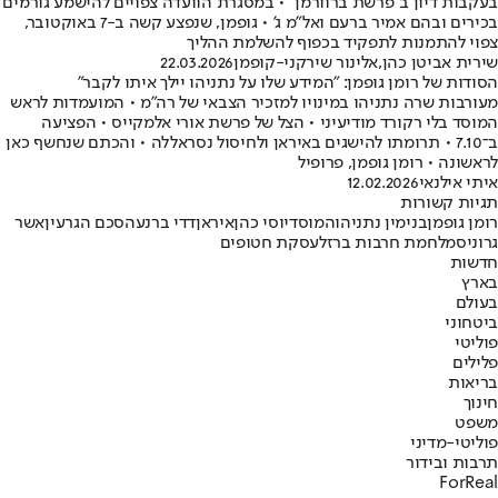
בעקבות דיון ב"פרשת ברוורמן" • במסגרת הוועדה צפויים להישמע גורמים
בכירים ובהם אמיר ברעם ואל"מ ג' • גופמן, שנפצע קשה ב-7 באוקטובר,
צפוי להתמנות לתפקיד בכפוף להשלמת ההליך
שירית אביטן כהן
,
אלינור שירקני-קופמן
22.03.2026
הסודות של רומן גופמן: "המידע שלו על נתניהו יילך איתו לקבר"
מעורבות שרה נתניהו במינויו למזכיר הצבאי של רה"מ • המועמדות לראש
המוסד בלי רקורד מודיעיני • הצל של פרשת אורי אלמקייס • הפציעה
ב־7.10 • תרומתו להישגים באיראן ולחיסול נסראללה • והכתם שנחשף כאן
לראשונה • רומן גופמן, פרופיל
איתי אילנאי
12.02.2026
תגיות קשורות
רומן גופמן
בנימין נתניהו
המוסד
יוסי כהן
איראן
דדי ברנע
הסכם הגרעין
אשר
גרוניס
מלחמת חרבות ברזל
עסקת חטופים
חדשות
בארץ
בעולם
ביטחוני
פוליטי
פלילים
בריאות
חינוך
משפט
פוליטי-מדיני
תרבות ובידור
ForReal