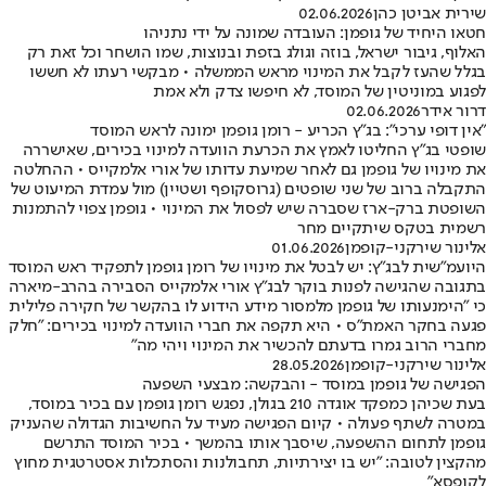
שירית אביטן כהן
02.06.2026
חטאו היחיד של גופמן: העובדה שמונה על ידי נתניהו
האלוף, גיבור ישראל, בוזה וגולג בזפת ובנוצות, שמו הושחר וכל זאת רק
בגלל שהעז לקבל את המינוי מראש הממשלה • מבקשי רעתו לא חששו
לפגוע במוניטין של המוסד, לא חיפשו צדק ולא אמת
דרור אידר
02.06.2026
"אין דופי ערכי": בג"ץ הכריע - רומן גופמן ימונה לראש המוסד
שופטי בג"ץ החליטו לאמץ את הכרעת הוועדה למינוי בכירים, שאישררה
את מינויו של גופמן גם לאחר שמיעת עדותו של אורי אלמקייס • ההחלטה
התקבלה ברוב של שני שופטים (גרוסקופף ושטיין) מול עמדת המיעוט של
השופטת ברק-ארז שסברה שיש לפסול את המינוי • גופמן צפוי להתמנות
רשמית בטקס שיתקיים מחר
אלינור שירקני-קופמן
01.06.2026
היועמ"שית לבג"ץ: יש לבטל את מינויו של רומן גופמן לתפקיד ראש המוסד
בתגובה שהגישה לפנות בוקר לבג"ץ אורי אלמקייס הסבירה בהרב-מיארה
כי "הימנעותו של גופמן מלמסור מידע הידוע לו בהקשר של חקירה פלילית
פגעה בחקר האמת"ס • היא תקפה את חברי הוועדה למינוי בכירים: "חלק
מחברי הרוב גמרו בדעתם להכשיר את המינוי ויהי מה"
אלינור שירקני-קופמן
28.05.2026
הפגישה של גופמן במוסד - והבקשה: מבצעי השפעה
בעת שכיהן כמפקד אוגדה 210 בגולן, נפגש רומן גופמן עם בכיר במוסד,
במטרה לשתף פעולה • קיום הפגישה מעיד על החשיבות הגדולה שהעניק
גופמן לתחום ההשפעה, שיסבך אותו בהמשך • בכיר המוסד התרשם
מהקצין לטובה: "יש בו יצירתיות, תחבולנות והסתכלות אסטרטגית מחוץ
לקופסא"