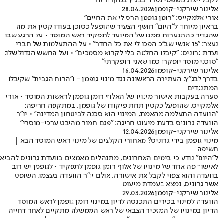
לקבל ייצוג משפטי נפרד בבג"ץ במקרה זה
אלינור שירקני-קופמן
28.04.2026
אורי אלמקייס: "רומן גופמן הרס לי את החיים"
בראיון מיוחד ל"היום" חושף הצעיר שהופעל כסוכן בעודו קטין את מה
שהגדיר כהתנערות ממנו של המיועד לתפקיד ראש המוסד • על הרגע שבו
נעצר: "15 אנשי שב"כ הפכו לי את כל החדר" • על ההתעלמות של חברי
ועדת גרוניס: "קיבלו החלטה בלי לקרוא מסמכים" • ועל החשש הגדול שלו:
"סוכני מוסד יופקרו כמו שאני הופקרתי"
אלינור שירקני-קופמן
16.04.2026
בדרך לבג"ץ: העתירה הראשונה נגד מינוי גופמן - ו"הרוח הגבית" שקיבלו
המתנגדים
סערה בעקבות אישור מינויו של האלוף רומן גופמן לראשות המוסד • אורי
אלמקייס, שהופעל כקטין תחת פיקודו של גופמן, במתקפה חריפה:
"הוועדה התעלמה מהאמת, המינוי הוא סכנה לביטחון המדינה" • יו"ר
הוועדה גרוניס בדעת מיעוט חריגה: "פגם חמור מהיבט ערכי-מוסרי"
אלינור שירקני-קופמן
12.04.2026
מינוי גופמן בידי גרוניס? מאחורי הקלעים של מינוי ראש המוסד הבא |
חשיפה
ל"היום" נודע כי בימים האחרונים, מתנהלים מאמצים בוועדת גרוניס להביא
לאישור פה אחד של מינויו של אלוף רומן גופמן לתפקיד • לגופמן יש רוב
בוועדה והוא צפוי לקבל את אישורה, אולם יו"ר הוועדה בעצמו, השופט
אשר גרוניס, נמצא בעמדת מיעוט
אלינור שירקני-קופמן
29.03.2026
הוועדה למינוי בכירים התכנסה לדיון במינוי רומן גופמן לראש המוסד
הדיון במינויו של המזכיר הצבאי של ראש הממשלה מתקיים לאחר דחייה