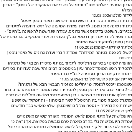
הדיון הסוער • אלמקייס: "חוויתי על בשרי את ההפקרה של גופמן" • הדיון
המלא
לידור סולטן
12.05.2026
נתניהו בשיחות סגורות: חושש מתרחיש שבו מינוי גופמן ייפסל
נתניהו מינה את גופמן, למרות עמדת המיעוט של ראש הוועדה למינויים
בכירים, השופט בדימוס אשר גרוניס, עמדה שנחשפה לראשונה ב"היום" •
מחר צפוי להתקיים דיון דרמטי בבג"ץ בעתירת אורי אלמקייס נגד מינויו של
רומן גופמן לתפקיד ראש המוסד
אלינור שירקני-קופמן
11.05.2026
"כשל, לא פגם בטוהר המידות": עמדת חברי ועדת גרוניס על מינוי גופמן
נחשפת
הוועדה למינוי בכירים החליטה לתמוך במינוי מזכירו הצבאי של נתניהו
לתפקיד ראש המוסד לאחר עיון במסמכים רבים והקשבה לעדויות בכירים
• מחר יתקיים הדיון בעתירה לבג"ץ נגד המינוי
שירית אביטן כהן
,
אריאל כהנא
11.05.2026
כשגופמן ייכנס למוסד: מי יחליפו כמזכיר הצבאי הבא של נתניהו?
ב-2 ביוני יכנס אלוף רומן גופמן לתפקיד ראש המוסד - ונתניהו טרם בחר
מי יחליף אותו כמזכיר הצבאי • בין המועמדים: שלושה תא"לים שסביבם
מתנהל מאבק סמוי בין הרמטכ"ל לשר הביטחון • והתפקיד שמושפע
ישירות מהבחירה - נספח צה"ל בוושינגטון, שלא מאויש כבר חודשים
לילך שובל
11.05.2026
היועמ"שית על מינוי גופמן לראש המוסד: מעורר קשיים משפטיים
עמדת היועמ"שית גלי בהרב מיארה טרם גובשה במלואה, אך נראה כי
המינוי לא יעבור חלק • במקביל, לראש הממשלה נתניהו הובהר כי יוכל