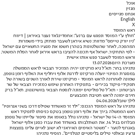
אוכל
מגזין
אנחנו מגייסים
English
X
ראש המוסד
"חולץ ע"י המוסד ונפגש עם ברנע": אחמדינג'אד נעצר באיראן | דיווח
"ניו יורק טיימס" מדווח: נשיא איראן לשעבר מוחזק בידי משמרות
המהפכה, לאחר שהשלטונות בטהרן חשפו את מגעיו החשאיים עם ישראל
• לפי התחקיר, ישראל אף תכננה להציבו בראש איראן לאחר הפלת המשטר,
וראש המוסד לשעבר פגש אותו אישית
מערכת היום
13.07.2026
נתניהו בחר: תא"ל גיא מרקיזנו יהיה המזכיר הצבאי לראש הממשלה
במסגרת המינוי יועלה מרקיזנו לדרגת אלוף ויחליף את האלוף רומן גופמן,
שמונה לאחרונה לראש המוסד • מרקיזנו שירת לאורך השנים בשורה של
תפקידי פיקוד בכירים • בתפקידו האחרון שימש כמזכירו הצבאי של שר
הביטחון • תא"ל טל פוליטיס ימונה לנספח הצבאי בוושינגטון, תא"ל ברק
חירם ימונה לראש חטיבת המבצעים
לילך שובל
04.06.2026
נתניהו על ראש המוסד הנכנס: "ילד זר מאשדוד שפילס דרכו בשני אגרופיו"
ראש הממשלה בירך את אלוף רומן גופמן בטקס כניסתו לתפקיד ראש
המוסד ה-14 של ישראל • נתניהו גולל בנאומו את סיפור עלייתו של גופמן
מבלרוס בגיל 14, את השתלבותו באשדוד ואת עברו כסגן אלוף ישראל
באגרוף לנוער • "משטר האימים האיראני לא ישוב לאיים עלינו בפצצות
גרעין ובאלפי טילים בליסטיים קטלניים", הוסיף נתניהו