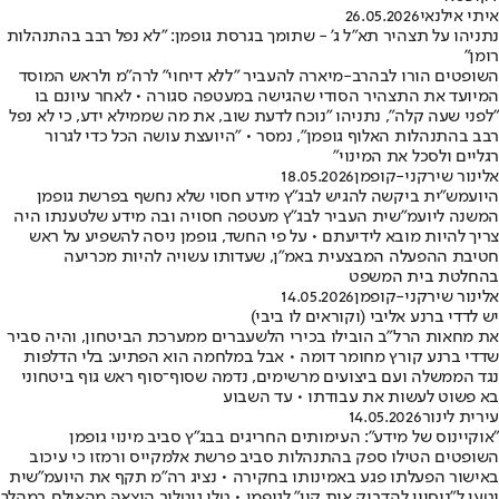
איתי אילנאי
26.05.2026
נתניהו על תצהיר תא"ל ג' - שתומך בגרסת גופמן: "לא נפל רבב בהתנהלות
רומן"
השופטים הורו לבהרב-מיארה להעביר "ללא דיחוי" לרה"מ ולראש המוסד
המיועד את התצהיר הסודי שהגישה במעטפה סגורה • לאחר עיונם בו
"לפני שעה קלה", נתניהו "נוכח לדעת שוב, את מה שממילא ידע, כי לא נפל
רבב בהתנהלות האלוף גופמן", נמסר • "היועצת עושה הכל כדי לגרור
רגליים ולסכל את המינוי"
אלינור שירקני-קופמן
18.05.2026
היועמש"ית ביקשה להגיש לבג"ץ מידע חסוי שלא נחשף בפרשת גופמן
המשנה ליועמ"שית העביר לבג"ץ מעטפה חסויה ובה מידע שלטענתו היה
צריך להיות מובא לידיעתם • על פי החשד, גופמן ניסה להשפיע על ראש
חטיבת ההפעלה המבצעית באמ"ן, שעדותו עשויה להיות מכריעה
בהחלטת בית המשפט
אלינור שירקני-קופמן
14.05.2026
יש לדדי ברנע אליבי (וקוראים לו ביבי)
את מחאות הרל"ב הובילו בכירי הלשעברים ממערכת הביטחון, והיה סביר
שדדי ברנע קורץ מחומר דומה • אבל במלחמה הוא הפתיע: בלי הדלפות
נגד הממשלה ועם ביצועים מרשימים, נדמה שסוף־סוף ראש גוף ביטחוני
בא פשוט לעשות את עבודתו • עד השבוע
עירית לינור
14.05.2026
"אוקיינוס של מידע": העימותים החריגים בבג"ץ סביב מינוי גופמן
השופטים הטילו ספק בהתנהלות סביב פרשת אלמקייס ורמזו כי עיכוב
באישור הפעלתו פגע באמינותו בחקירה • נציג רה"מ תקף את היועמ"שית
וטען ל"ניסיון להדביק אות קין" לגופמן • טלי גוטליב הוצאה מהאולם במהלך