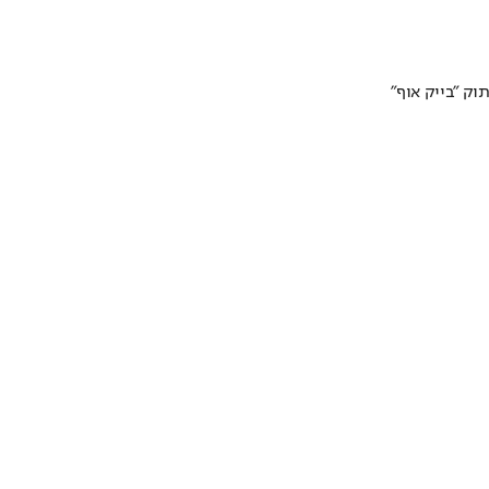
ק "בייק אוף"