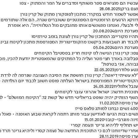
עכשיו הם מוציאים ספר משותף ומדברים על המר והמתוק • צפו
נעם ברקן
28.08.2025
אפשר לשמור חודש במקרר: מתכון לפופקורן מתוק של קרין גורן
דווקא הרגעים הרומנטיים הספונטניים ששוברים שגרה, הם אלה שתורמים ה
לי ולבעלי, ואנחנו מנשנשים אותו מחובקים מול הטלוויזיה", היא אומרת
מערכת היום
20.08.2024
תהיו מקוריים: המתכון של קרין גורן לעוגת בומב טירמיסו
לכבוד חג השבועות ביקשנו מהקונדיטורית המפורסמת מתכון לקינוח גבינת
מערכת היום
05.06.2024
צפו: קרין גורן הגישה לנו קינוח חריג בפסטיבל הקינוחים
פבלובה באורך חצי מטר ועליה כל המתוקים שהמאסטרית יודעת להכין, מסעד
גבוהה, אני בטרפת"
נטע פלודרמן
22.05.2023
"לא עשיתי דיאטה": קרין גורן חושפת את הסיבה העצובה שגרמה לה לרדת
הקונדיטורית המפורסמת בישראל העלתה פוסט חשוב לכבוד יום הולדתה • 
ענבל אלמליח
24.05.2022
תוכנית חדשה: ישראל אהרוני עובר לקינוחים
השף הוותיק יהיה שופט בריאליטי חדש של קשת 12: "הקינוח המושלם" • לצדו ישפטו קרין גורן, מיקי שמו ואסטלה
ערן סויסה
11.02.2021
400 נשים נבחנו למותג פלאס סייז
נשים רבות הגיעו לאודישן עבור מותג רתמה לקראת שבוע האופנה • פאנל 
זיוה מוגרבי-קובני
15.01.2020
יש תחליף לליהיא גרינר ונעמה קסרי
אחרי שדיווחנו לכם כי התוכנית החדשה של נעמה קסרי וליהיא גרינר תרד מ
ערן סויסה
28.11.2019