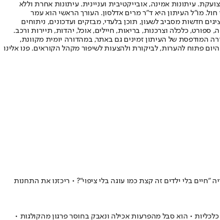
ועקת. עיתונות אמינה, אובייקטיבית ועניינית. עיתונות אחרת וללא
עור החשיפה הגבוה ביותר בימי חול. מו"ל העיתון היא ד"ר מרים אדלסון. העורך הראשי הוא עמר
 והעורך המייסד הוא עמוס רגב. אתרי האינטרנט של "ישראל היום" בעברית ובאנגלית, כמו כן היישומונים (אפליקציות) לאנדרואיד ול-iOS, מציגים חדשות מסביב לשעון, תוכן בלעדי, מבזקים ועדכונים, ניתוחים
, ספורט, כלכלה וצרכנות, בריאות, חיילים, אוכל, יהדות, תיירות ורכב.
דורה המודפסת של העיתון זמינים גם באתר, במהדורה יומית מקוונת,
היום פתוח להערות, לביקורת ולהצעות לשיפור מקהל הקוראים. פנו אלינו
וריה "חיים בלי ילדים זה קצת כמו עוגה בלי ציפוי"? • ריכזנו את התחנות
 כלכליות • הוא סבל מהפרעות אכילה ונאבק בחוסר פרגון מהקולגות •