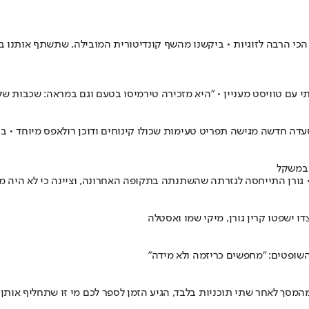
כי הרבה לזוגיות • ביקשנו מהשף קונדיטורית המובילה, שתשתף אותנו במ
י עם טוויסט מעניין • "היא מזכירה טירמיסו בטעם וגם במראה: שכבות ש
ה חדשה מגישה תפריט טעימות שכולו קינוחים ודוכן רולאפס מיוחד • ביק
 במשקל
גורן התייחסה לגזרתה שהשתנתה בתקופה האחרונה, וציינה כי לא היה מ
השופטים: "מחפשים כריזמה ולא מידה"
המסך לאחר שתי תוכניות בלבד, הגיע הזמן לספר לכם מי זו שתחליף אותן 