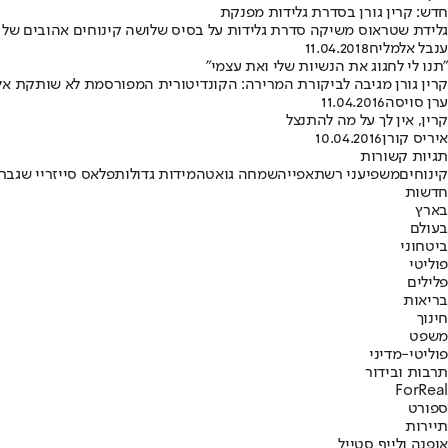
חדש: קרין גורן בסדרת גלידות מפנקת
גלידת שטראוס משיקה סדרת גלידות על בסיס שלושה קינוחים אהובים של מ
ענבל אלמליח
11.04.2018
"תנו לי לחגוג את הנשיות שלי ואת עצמי"
קרין גורן מגיבה לביקורת המרירה: הקונדיטורית המפורסמת לא שותקת א
ערן סויסה
11.04.2016
קרין, אין לך על מה להתנצל
איריס קורן
10.04.2016
תגיות קשורות
קינוחים
משפיעני רשת
אפייה
שמחה גואטה
מידות גדולות
פלאס סייז
ריי שגב
ר
חדשות
בארץ
בעולם
ביטחוני
פוליטי
פלילים
בריאות
חינוך
משפט
פוליטי-מדיני
תרבות ובידור
ForReal
ספורט
תיירות
אופנה ולייף סטייל