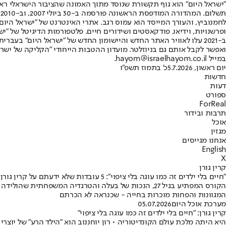
"ישראל היום" הוא גוף תקשורת שנוסד מתוך האמונה שהציבור הישראלי ראוי 
ת
ופרשנויות, וידיאו, פודקאסטים ושידורים חיים. פלטפורמות הדיגיטל של "ישרא
ב-2021 עלו לאוויר האתר החדש והיישומון החדש של "ישראל היום" בע
ואפשר לקבל אותם גם בניוזלטר. מועדון ההטבות הייחודי "הקליקה של ישרא
במייל hayom@israelhayom.co.il.
יום ראשון, 5.7.2026
כ' בתמוז תשפ"ו
חדשות
דעות
ספורט
ForReal
תרבות ובידור
אוכל
מגזין
אנחנו מגייסים
English
X
קרין גורן
"חיים בלי ילדים זה כמו עוגה בלי ציפוי": 5 עובדות שלא ידעתם על קרין גורן
הקורס המפתיע בגיל 27, הנכות של בעלה והטרגדיה המשפ
המגוונות והפחות מוכרות בחייה - שכנראה לא הכרתם
מערכת אוכל היום
05.07.2026
קרין גורן: "חיים בלי ילדים זה כמו עוגה בלי ציפוי"
היא היתה מלכת עולם הקונדיטוריה • רון יוחננוב הוא "הילד הרע" של יוצר