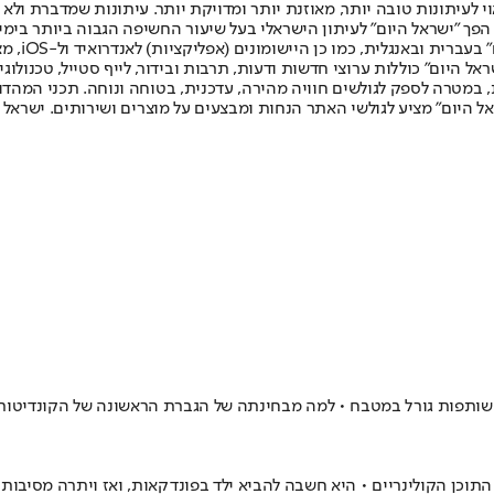
לעיתונות טובה יותר, מאוזנת יותר ומדויקת יותר. עיתונות שמדברת ולא צ
שלום. המהדורה המודפסת הראשונה פורסמה ב-30 ביולי 2007, וב-2010 הפך "ישראל היום" לעיתון הישראלי בעל שי
לחמנוביץ,
ל היום" כוללות ערוצי חדשות ודעות, תרבות ובידור, לייף סטייל, טכנולוגיה
ברית, במטרה לספק לגולשים חוויה מהירה, עדכנית, בטוחה ונוחה. תכני המה
ל היום" מציע לגולשי האתר הנחות ומבצעים על מוצרים ושירותים. ישראל 
חתית שהולידה שותפות גורל במטבח • למה מבחינתה של הגברת הראשונה של הקונדיט
י התוכן הקולינריים • היא חשבה להביא ילד בפונדקאות, ואז ויתרה מסיבות