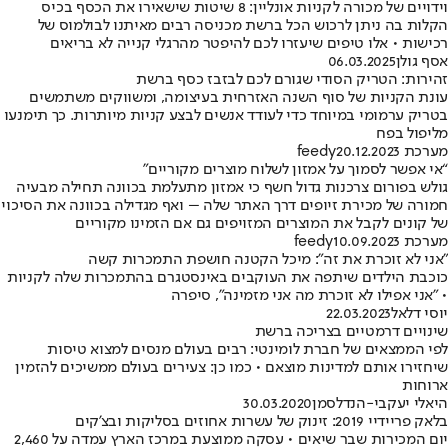
וידויים של מכורה לקניות אונליין: 8 שיטות שישאירו את הכסף בכיס
הקלות בה ניתן לרכוש הכל ברשת מכניסה רבים מאיתנו לבולמוס של
רכישות • אלו טיפים שיעזרו לכם להיפטר מהרגלי קנייה לא בריאים
אסף גולן
06.03.2025
זהירות: הטריק הסודי שגורם לכם לבזבז כסף ברשת
עונת הקניות של סוף השנה האזרחית בעיצומה, ומשווקים משתמשים
בטריק ערמומי במיוחד כדי לעודד אנשים לבצע קניות מיותרות. כך תימנעו
מליפול בפח
מערכת feedy
20.12.2023
“אי אפשר לסמוך על אמזון לשלוח מוצרים מקוריים"
גולש בפורום צרכנות גדול חשף כי אמזון מתעלמת בכוונה תחילה מבעיה
חמורה של מכירת זיופים דרך האתר שלה – ואף מגדילה בכוונה את הסיכוי
של קונים לקבל את המוצרים המזויפים גם אם הזמינו מקוריים
מערכת feedy
10.09.2023
"אני לא זוכרת את זה": מיכל הקטנה חושפת התמכרות קשה
כוכבת הילדים שיתפה את העוקבים באינסטגרם בהתמכרות שלה לקניות
• "אני אפילו לא זוכרת מה אני מזמינה", סיפרה
יוסי דלאל
22.03.2023
שינויים דרמטיים בצריכה ברשת
לפי הממצאים של חברת לומינטי: רבים בעולם מנסים למצוא טיסות
שיחזירו אותם למדינות מוצאם • כמו כן: צעירים בעולם ממשיכים להזמין
ארוחות
היאלי יעקבי-הנדלסמן
30.03.2020
בלאק פריידיי 2019: זינוק של עשרות אחוזים בסליקות ובצ'קים
יום המכירות שבר שיאים • עסקה ממוצעת במרכז הארץ עמדה על 2,460