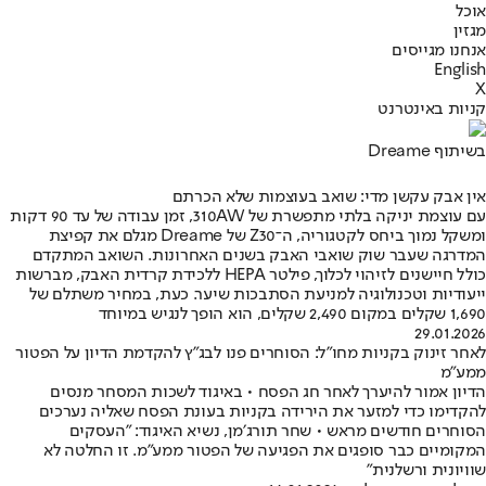
אוכל
מגזין
אנחנו מגייסים
English
X
קניות באינטרנט
בשיתוף Dreame
אין אבק עקשן מדי: שואב בעוצמות שלא הכרתם
עם עוצמת יניקה בלתי מתפשרת של 310AW, זמן עבודה של עד 90 דקות
ומשקל נמוך ביחס לקטגוריה, ה־Z30 של Dreame מגלם את קפיצת
המדרגה שעבר שוק שואבי האבק בשנים האחרונות. השואב המתקדם
כולל חיישנים לזיהוי לכלוך, פילטר HEPA ללכידת קרדית האבק, מברשות
ייעודיות וטכנולוגיה למניעת הסתבכות שיער. כעת, במחיר משתלם של
1,690 שקלים במקום 2,490 שקלים, הוא הופך לנגיש במיוחד
29.01.2026
לאחר זינוק בקניות מחו"ל: הסוחרים פנו לבג"ץ להקדמת הדיון על הפטור
ממע"מ
הדיון אמור להיערך לאחר חג הפסח • באיגוד לשכות המסחר מנסים
להקדימו כדי למזער את הירידה בקניות בעונת הפסח שאליה נערכים
הסוחרים חודשים מראש • שחר תורג׳מן, נשיא האיגוד: "העסקים
המקומיים כבר סופגים את הפגיעה של הפטור ממע״מ. זו החלטה לא
שוויונית ורשלנית"