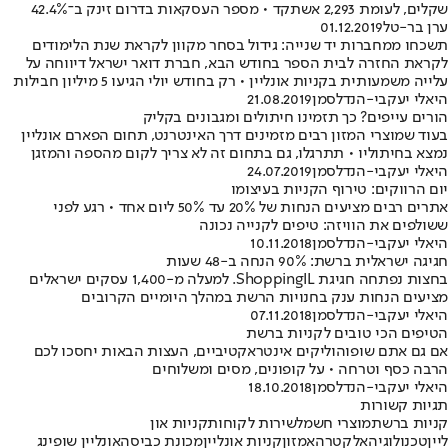
שקלים, לעומת 2,293 אשתקד • מספר העסקאות בדרום זינק ב־42.4%
ערן בר-טל
01.12.2019
תשכחו ממחברות יד שנייה: גידול בסחר מקוון לקראת שנת הלימודים
לקראת החזרה לבית הספר בחודש הבא, חברת דואר ישראל דיווחה על
עלייה משמעותית בקניות אונליין • רק בחודש יולי הגיעו 5 מיליון חבילות
היאלי יעקבי-הנדלסמן
21.08.2019
הורים עייפים? כך תזמינו חיתולים ומגבונים בקליק
בעוד שמוצרי המזון רבים מזמינים דרך האינטרנט, תחום הפארם אונליין
נמצא בחיתוליו • תתרגלו, גם בתחום זה לא צריך לקום מהספה והמזגן
היאלי יעקבי-הנדלסמן
24.07.2019
יום הרווקים: טירוף הקניות בעיצומו
אתרים רבים מציעים הנחות של 20% עד 50% ליום אחד • רגע לפני
ששולפים את הוויזה: טיפים לקנייה נכונה
היאלי יעקבי-הנדלסמן
10.11.2018
חגיגה ישראלית ברשת: 90% הנחה ב-48 שעות
בחצות נפתחה חגיגת ShoppingIL. למעלה מ-1,400 עסקים ישראלים
מציעים הנחות ענק בחנויות הרשת במהלך היומיים הקרובים
היאלי יעקבי-הנדלסמן
07.11.2018
הטיפים הכי טובים לקניות ברשת
אם גם אתם שופוהוליקים אינטראקטיביים, העצות הבאות יחסכו לכם
הרבה כסף וטרחה • על קופונים, מסים ומשלוחים
היאלי יעקבי-הנדלסמן
18.10.2018
תגיות קשורות
קניות ברשת
מוצרי חשמל
שירות לקוחות
קניות און
ליין
טכנולוגיה
אלקטרה
אמזון
קניות אונליין
מכונת כביסה
אונליין שופינג