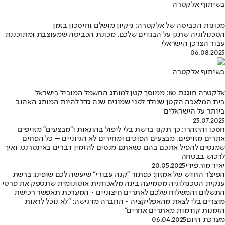
בשיתוף אלקטרה
מכונות הכביסה של אלקטרה: ניקיון מושלם וחיסכון בזמן
הטכנולוגיה שתגן על הבגדים שלכם. מכונת הכביסה שמעוצבת ומתוכננת
עבור הצרכן הישראלי
06.08.2025
בשיתוף אלקטרה
אלקטרה חוגגת 80: ממוסך קטן למותג החשמל המוביל בישראל
בית המלאכה הקטן שנולד לפני שמונים שנה גדל להיות המותג האהוב
ביותר על הישראלים
23.07.2025
חסכו והיזהרו: כך תקנו ברשת בלי ליפול בהונאות ו"מבצעים" מזויפים
אתרים מזויפים, מבצעים הפוכים ומחירים לא הגיוניים – כל הפחים
שמנסים להפיל אתכם בהם כשאתם מנסים להזמין דברים באינטרנט, ואיך
לרכוש בבטחה
יאיר מור
,
פידי
20.05.2025
הפיצ'ר החדש של אמזון: כפתור "קנה עבורי" שיעשה לכם שופינג ברשת
ענקית הטכנולוגיה מטמיעה בינה מלאכותית אוטונומית שתספק את פרטי
התשלום והמשלוח שלכם לאתרים חיצוניים • המערכת תאפשר רכישת
מוצרים בלי לצאת מהאפליקציה • החברה מדגישה: "לא נוכל לראות
הזמנות קודמות מאתרים אחרים"
מערכת היום
06.04.2025