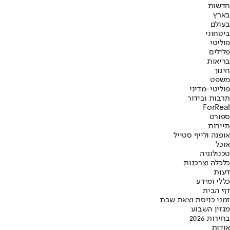
חדשות
בארץ
בעולם
ביטחוני
פוליטי
פלילים
בריאות
חינוך
משפט
פוליטי-מדיני
תרבות ובידור
ForReal
ספורט
תיירות
אופנה ולייף סטייל
אוכל
טכנולוגיה
כלכלה וצרכנות
דעות
כללי ומידע
דף הבית
זמני כניסת וצאת שבת
מגזין השבוע
בחירות 2026
אודות