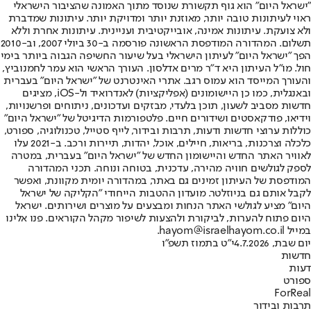
"ישראל היום" הוא גוף תקשורת שנוסד מתוך האמונה שהציבור הישראלי
ראוי לעיתונות טובה יותר, מאוזנת יותר ומדויקת יותר. עיתונות שמדברת
ולא צועקת. עיתונות אמינה, אובייקטיבית ועניינית. עיתונות אחרת וללא
תשלום. המהדורה המודפסת הראשונה פורסמה ב-30 ביולי 2007, וב-2010
הפך "ישראל היום" לעיתון הישראלי בעל שיעור החשיפה הגבוה ביותר בימי
חול. מו"ל העיתון היא ד"ר מרים אדלסון. העורך הראשי הוא עמר לחמנוביץ,
והעורך המייסד הוא עמוס רגב. אתרי האינטרנט של "ישראל היום" בעברית
ובאנגלית, כמו כן היישומונים (אפליקציות) לאנדרואיד ול-iOS, מציגים
חדשות מסביב לשעון, תוכן בלעדי, מבזקים ועדכונים, ניתוחים ופרשנויות,
וידיאו, פודקאסטים ושידורים חיים. פלטפורמות הדיגיטל של "ישראל היום"
כוללות ערוצי חדשות ודעות, תרבות ובידור, לייף סטייל, טכנולוגיה, ספורט,
כלכלה וצרכנות, בריאות, חיילים, אוכל, יהדות, תיירות ורכב. ב-2021 עלו
לאוויר האתר החדש והיישומון החדש של "ישראל היום" בעברית, במטרה
לספק לגולשים חוויה מהירה, עדכנית, בטוחה ונוחה. תכני המהדורה
המודפסת של העיתון זמינים גם באתר, במהדורה יומית מקוונת, ואפשר
לקבל אותם גם בניוזלטר. מועדון ההטבות הייחודי "הקליקה של ישראל
היום" מציע לגולשי האתר הנחות ומבצעים על מוצרים ושירותים. ישראל
היום פתוח להערות, לביקורת ולהצעות לשיפור מקהל הקוראים. פנו אלינו
במייל hayom@israelhayom.co.il.
יום שבת, 4.7.2026
י"ט בתמוז תשפ"ו
חדשות
דעות
ספורט
ForReal
תרבות ובידור