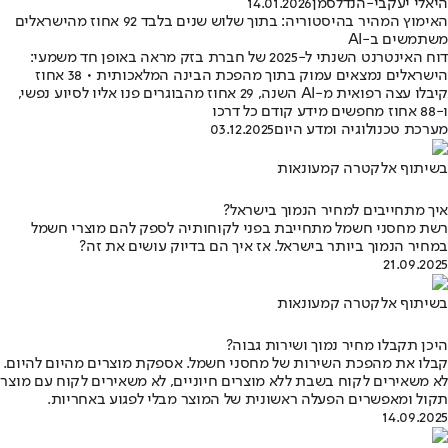
היאלי יעקבי-הנדלסמן
14.01.2026
האימוץ המהיר בהיסטוריה: בתוך שלוש שנים בלבד 92 אחוז מהישראלים
משתמשים ב-AI
דוח האינטרנט השנתי ל-2025 של חברת בזק מראה באופן חד משמעי:
הישראלים נמצאים עמוק בתוך מהפכת הבינה המלאכותית • 38 אחוז
קיבלו עצה רפואית מ-AI השנה, 29 אחוז מהבוגרים פנו אליו לסיוע נפשי,
ו-88 אחוז מחפשים מידע קודם כל דרכו
מערכת טכנולוגיה ומדע היום
03.12.2025
בשיתוף אלקטרה קמעונאות
איך מתחייבים למחיר הנמוך בישראל?
רשת מחסני חשמל מתחייבת בפני לקוחותיה לספק להם מוצרי חשמל
במחיר הנמוך ביותר בישראל. אז איך הם בדיוק עושים את זה?
21.09.2025
בשיתוף אלקטרה קמעונאות
היכן תקבלו מחיר נמוך ושירות גבוה?
קבלו את מהפכת השירות של מחסני חשמל. אספקת מוצרים מהיום להיום.
לא משאירים לקוח בשבת ללא מוצרים חיוניים, לא משאירים לקוח עם מוצר
תקול ומאפשרים הפעלה ראשונית של המוצר מבלי לפגוע באחריות.
14.09.2025