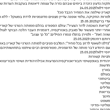
תקוה גדעון נזכרה בימים שבהם גזרה על עצמה דיאטות בעקבות הערות שק
יוסי דלאל
24.05.2023
קארין שילמה את המחיר הכבד מכל
למרות החקיקה, צלמי אופנה עדיין מצפים מדוגמניות לרדת במשקל • ללא פ
עדי ברקן
23.05.2023
"קריאת השכמה לדור הצעיר": עולם הספורט בהלם ממותה הטרגי של קארין
שווה זאת" • ולמירן בוזגלו נגמרו המילים: "כל כך עצוב"
רותם רוזנסקי
23.05.2023
"גדלנו לשאוף לרזון בכל מחיר": הסלבס מגיבים למותה הטרגי של קארין באו
עם היוודע דבר מותה של הדוגמנית, מפורסמים רבים שיתפו בתחושותיהם ה
יוסי דלאל
23.05.2023
תגיות קשורות
יהודית באומן
שימי תבורי
אנורקסיה
הפרעות אכילה
יהודית ושימי תבורי
צווא
חדשות
בארץ
בעולם
ביטחוני
פוליטי
פלילים
בריאות
חינוך
משפט
פוליטי-מדיני
תרבות ובידור