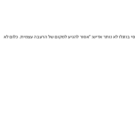
 "יהודית עשתה עבודת קודש עם קארין" • אסי בוזגלו לא נותר אדיש: "אסור להגיע למקום של הרעבה עצמית. כלום לא