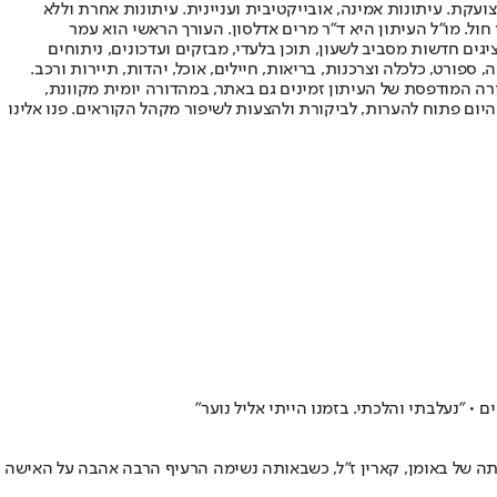
ועקת. עיתונות אמינה, אובייקטיבית ועניינית. עיתונות אחרת וללא
עור החשיפה הגבוה ביותר בימי חול. מו"ל העיתון היא ד"ר מרים אדלסון. העורך הראשי הוא עמר
 והעורך המייסד הוא עמוס רגב. אתרי האינטרנט של "ישראל היום" בעברית ובאנגלית, כמו כן היישומונים (אפליקציות) לאנדרואיד ול-iOS, מציגים חדשות מסביב לשעון, תוכן בלעדי, מבזקים ועדכונים, ניתוחים
, ספורט, כלכלה וצרכנות, בריאות, חיילים, אוכל, יהדות, תיירות ורכב.
דורה המודפסת של העיתון זמינים גם באתר, במהדורה יומית מקוונת,
היום פתוח להערות, לביקורת ולהצעות לשיפור מקהל הקוראים. פנו אלינו
 "נעלבתי והלכתי. בזמנו הייתי אליל נוער"
ה של באומן, קארין ז"ל, כשבאותה נשימה הרעיף הרבה אהבה על האישה