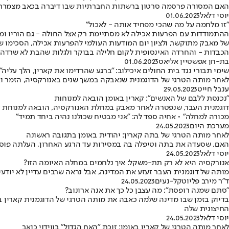
האם המסורה פרסמה סרטון ברשתות החברתיות שבו דיברה בכאב מצמרר 
יוסי דלאל
01.06.2023
"זו מלחמה על מה שהכי מפחיד אותה - לאכול"
ההתמודדות עם הפרעות אכילה לא מסתיימת רק אצל החולה - גם הוריו ומ
של מאבק מתוקשר, ולציון יום המודעות העולמי להפרעות אכילה, הסכימו
הכבדות - והחרדה האינסופית לקום חלילה בבוקר ולגלות שהבת לא שרדה
בת-חן אפשטיין אליאס
01.06.2023
שימי תבורי נגד בית החולים איכילוב: "ברגע שהרדימו את קארין, הלך עליה"
לאחר מותה הטרגי של הדוגמנית שנאבקה במשך שנים באנורקסיה, הזמר וא
ענבל חייט
29.05.2023
"נכנסת ללבם של האנשים": קארין באומן הובאה למנוחות
דוגמנית העבר, שנפטרה לאחר מאבק במחלת האנורקסיה, הובאה למנוחת עו
מכורה למחלה" • אחיה ספד לה: "אני מבטיח שכולנו נהיה ביחד תמיד"
מערכת היום
24.05.2023
לאחר מותה הטרגי של בתה קארין: יהודית באומן בתגובה ראשונה
האם, שסעדה את בתה וטיפלה בה במסירות עד הרגע האחרון, העלתה פו
יוסי דלאל
24.05.2023
אנורקסיה היא לא רק תת-משקל: איך נלחמים במחלה האיומה הזו?
מותה של דוגמנית העבר זעזע את המדינה, אבל נראה שרבים עדיין לא יוד
ד"ר מירב פליוטקל-נעים
24.05.2023
"סתם שמנה רופסת": מה עצבן כל כך את אנה ארונוב?
בדיוק בזמן שבו מדינה שלמה כאבה את מותה הטרגי של הדוגמנית קארין 
החיצונית שלה
יוסי דלאל
24.05.2023
לאחר מותה הטרגי של קארין באומן: זוכת "האח הגדול" בווידוי כואב