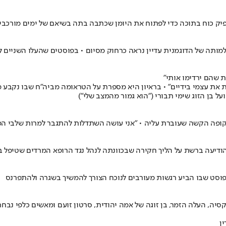
יק כוח בתוכה כדי לפתוח את היומן שכתבה בתה בשיאם של ימים מורכבים
 למותה של הדוגמנית עדיין נראה כרחוק מסיום • בפוסטים שהעלו השניים
ת שהם ירדימו אותי"
את עצמי בידיים" • בראיון היא מספרת על הטראומה מביה"ח שבו נקבע מו
 בן הזוג שימי תבורי ("הוא גמור מהמצב שלי")
קופה הקשה שעוברת עליה • "אני עושה השתדלות להתגבר למרות שלבי הפ
הודיעה ברשת על הליך חקירה שבכוונתה לנהל נגד הרופא המרדים שטיפל
פוסט שבו הביע רגשות מעורבים לנוכח הצורך להמשיך בשגרה ולהתפרנס
ה, העלה הזמר, בן זוגה של אמה יהודית, סרטון זועם ומאשים כלפי נבחרי
ן