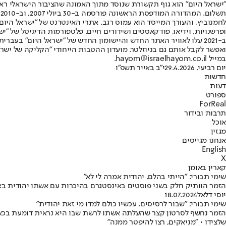
"ישראל היום" הוא גוף תקשורת שנוסד מתוך האמונה שהציבור הישראלי ראוי 
ת
ופרשנויות, וידיאו, פודקאסטים ושידורים חיים. פלטפורמות הדיגיטל של "ישרא
ב-2021 עלו לאוויר האתר החדש והיישומון החדש של "ישראל היום" בע
ואפשר לקבל אותם גם בניוזלטר. מועדון ההטבות הייחודי "הקליקה של ישרא
במייל hayom@israelhayom.co.il.
יום רביעי, 29.4.2026
י"ב באייר תשפ"ו
חדשות
דעות
ספורט
ForReal
תרבות ובידור
אוכל
מגזין
אנחנו מגייסים
English
X
קארין באומן
שימי תבורי: "הייתי בהלם, יהודית אמרה לי לא"
הזמר הוותיק חלק בשני פוסטים באינסטגרם בהיכרות עם אשתו יהודית באומן
יוסי דלאל
18.07.2024
שימי תבורי: "שבור לרסיסים, עכשיו כולם למדו מי זאת יהודית"
הזמר נחשף לסרטון קצר שהעלתה אשתו לרשת שבו היא נראית דומעת בכאב 
שלצידו • "מניאקים, רצו להיפטר ממנה"