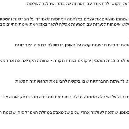
על הקושי להתמודד עם חסרונה של בתה, שהלכה לעולמה
שפחתו מוצאים את עצמם במלחמה יומיומית לשמירה על הבריאות והשפיות 
 שלוש אימהות לנערות עם הפרעות אכילה לתאר באומץ את אימת החיים סב
שתו הביעו תרעומת קשה על האופן בו טופלה ברגעיה האחרונים
למים בבית העלמין ירקונים בפתח תקווה • אחותה הקריאה את אחד ממכתב
סט לרשתות החברתיות שבו ביקשה להביע את תחושותיה הקשות
עים הכל על המחלה שממנה סבלה • מומחית מסבירה מהי בדיוק אותה אנורק
באומן, שהלכה לעולמה אחרי שנים של מאבק במחלת האנורקסיה, שופטת רי