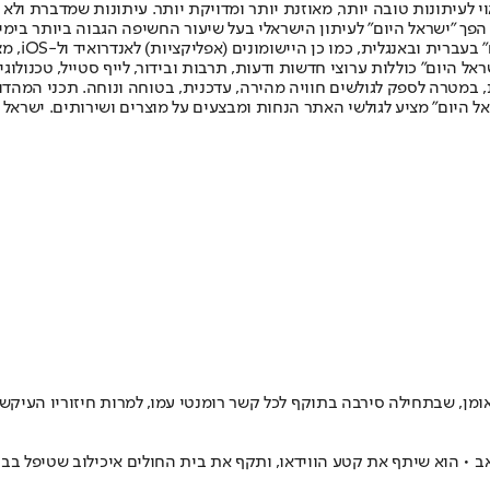
לעיתונות טובה יותר, מאוזנת יותר ומדויקת יותר. עיתונות שמדברת ולא צ
שלום. המהדורה המודפסת הראשונה פורסמה ב-30 ביולי 2007, וב-2010 הפך "ישראל היום" לעיתון הישראלי בעל שי
לחמנוביץ,
ל היום" כוללות ערוצי חדשות ודעות, תרבות ובידור, לייף סטייל, טכנולוגיה
ברית, במטרה לספק לגולשים חוויה מהירה, עדכנית, בטוחה ונוחה. תכני המה
ל היום" מציע לגולשי האתר הנחות ומבצעים על מוצרים ושירותים. ישראל 
, שבתחילה סירבה בתוקף לכל קשר רומנטי עמו, למרות חיזוריו העיקשים •
• הוא שיתף את קטע הווידאו, ותקף את בית החולים איכילוב שטיפל בבת