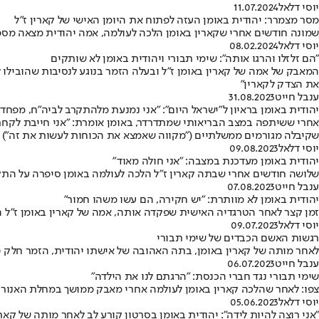
יוסי דלאל
11.07.2024
מסר מצמרר: יהודית באומן העזה לפתוח את היומן האישי של קארין ז"ל
שמונה חודשים אחרי שקארין באומן הלכה לעולמה, אמה יהודית מצאה מספ
יוסי דלאל
08.02.2024
"הם זלזלו והרגו אותה": שימי תבורי ויהודית באומן לא שותקים
המאבק של אמה של קארין באומן ז"ל ובעלה הזמר בנוגע לנסיבות שהובילו
את הצדק לקארין"
ענבל חייט
31.08.2023
יהודית באומן בראיון ל"ישראל היום": "אני נמנעת מלהתקרב לביה"ח, מפחד
אחרי ששיתפה במצב הבריאותי שמתדרדר, באומן אומרת: "אני חייבת לקחת 
שקיבלה מגורמים ממשלתיים ("מקווה שאמצא את הכוחות לעשות את זה") ועל
יוסי דלאל
09.08.2023
יהודית באומן מעדכנת במצבה: "אני חולה מאוד"
שלושה חודשים אחרי שבתה קארין ז"ל הלכה לעולמה באומן סיפרה על הת
ענבל חייט
07.08.2023
יהודית באומן לא מוותרת: "יש חקירה, הם עשו משהו חמור"
זמן קצר לאחר הטרגדיה האישית שפקדה אותה, אמה של קארין באומן ז"ל 
יוסי דלאל
09.07.2023
רגשות האשם הכבדים של שימי תבורי
לאחר מותה של קארין באומן, בתה האהובה של אישתו יהודית, הזמר חלק 
ענבל חייט
06.07.2023
שימי תבורי נגד חברי הכנסת: "הרגתם לנו את הילדה"
צפו: לאחר שהלכה קארין באומן לעולמה אחרי מאבק ממושך במחלת האנורקסי
יוסי דלאל
05.06.2023
"אני רוצה להיות לידה": יהודית באומן בסרטון קורע לב לאחר מותה של קארי