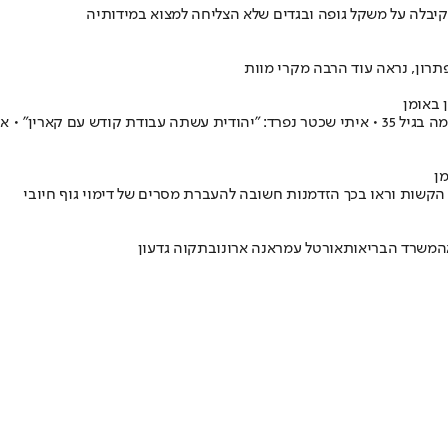
יבלה על משקל גופה ובגדים שלא הצליחה למצוא במידותיה
תרון, נראה עוד הרבה מקרי מוות
 באומן
אחרי יותר מעשור של מאבק באנורקסיה, דוגמנית העבר הלכה הבוקר לעולמה בגיל 35 • איתי שכטר נפרד:
מן
קשות וראו בכך הזדמנות חשובה להעברת מסרים של דימוי גוף חיובי
ה
משרד הבריאות
אורטל עמר
אנה ארונוב
תקוה גדעון