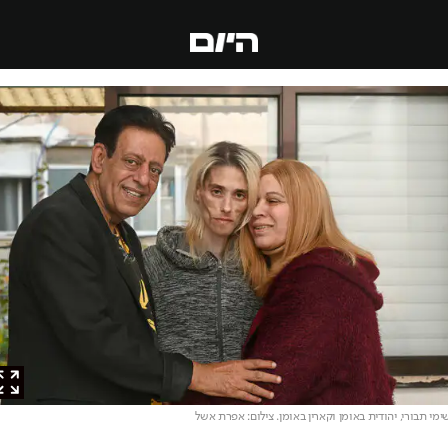
 תבורי, יהודית באומן וקארין באומן
. צילום: אפרת אשל