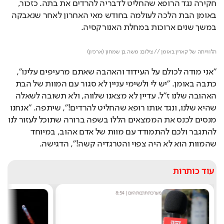
חקירה נגד הרופא שהחליט לדבריה להרדים את בתה. כזכור, 
באומן הבת הלכה לעולמה בחודש מאי האחרון לאחר שנאבקה 
במשך שנים ארוכות במחלת האנורקסיה.
Loaded
: 
Unmute
9.21%
הלווייתה של קארין באומן // צילום: משה בן שמחון (ארכיון)
"אני מודה לכולם על העידוד והאהבה שאתם מרעיפים עלינו", 
כתבה באומן. "יש לי ולשימי עניין לא סגור עם המוות של הבת 
האהובה שלנו ז"ל. עדיין לא מצאנו שלווה, ולא תשובה לשאלה 
שהיא שלנו, ונגד אותו רופא שהחליט להרדים!", שיתפה. "אנחנו 
מנסים לכנס את הממצאים הללו בשפה ברורה שתוכל לעזור לנו 
להתגבר ולכם להתמודד עם מוות של אדם אהוב, במיוחד 
שהמוות הוא לא היה צפוי והטרגדיה קשה!", הדגישה.
עוד כותרות
מערכת תרבות היום
|
8:54
שחר 