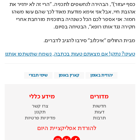
כסף יעזור)", הבהירה לנחשפים לתכניה. "הרי זה לא יחזיר את 
אהובת חיי, אבל אני אימא מודעת מאוד לכך שהם עשו משהו 
חמור. אני אספר לכם הכל כשנהיה בתוכנית מורחבת אחרי 
חקירה נגד אותו רופא", הבטיחה בסיום.
מבית החולים "איכלוב" סירבו להגיב לדברים.
טעינו? נתקן! אם מצאתם טעות בכתבה, נשמח שתשתפו אותנו
יהודית באומן
קארין באומן
שימי תבורי
מדורים
מידע כללי
חדשות
צרו קשר
דעות
תקנון
תרבות
מדיניות פרטיות
להורדת אפליקציית היום