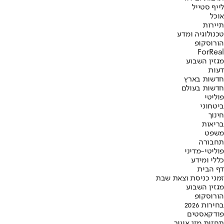
לייף סטייל
אוכל
תיירות
טכנולוגיה ומדע
הורוסקופ
ForReal
מגזין השבוע
דעות
חדשות בארץ
חדשות בעולם
פוליטי
ביטחוני
חינוך
בריאות
משפט
תחבורה
פוליטי-מדיני
כללי ומידע
דף הבית
זמני כניסת וצאת שבת
מגזין השבוע
הורוסקופ
בחירות 2026
פודקאסטים
תחזית מזג אוויר