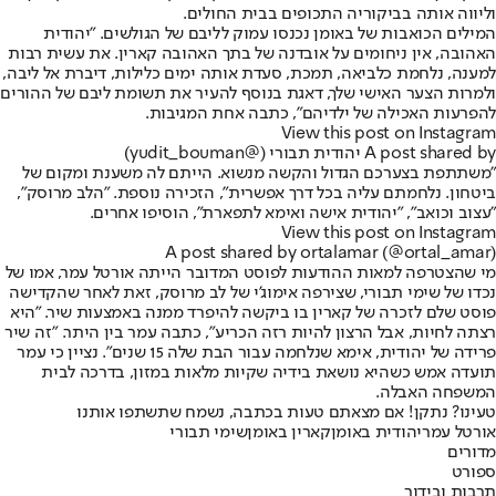
וליווה אותה בביקוריה התכופים בבית החולים.
המילים הכואבות של באומן נכנסו עמוק לליבם של הגולשים. "יהודית
האהובה, אין ניחומים על אובדנה של בתך האהובה קארין. את עשית רבות
למענה, נלחמת כלביאה, תמכת, סעדת אותה ימים כלילות, דיברת אל ליבה,
ולמרות הצער האישי שלך, דאגת בנוסף להעיר את תשומת ליבם של ההורים
להפרעות האכילה של ילדיהם", כתבה אחת המגיבות.
View this post on Instagram
A post shared by יהודית תבורי (@yudit_bouman)
"משתתפת בצערכם הגדול והקשה מנשוא. הייתם לה משענת ומקום של
ביטחון. נלחמתם עליה בכל דרך אפשרית", הזכירה נוספת. "הלב מרוסק",
"עצוב וכואב", "יהודית אישה ואימא לתפארת", הוסיפו אחרים.
View this post on Instagram
A post shared by ortalamar (@ortal_amar)
מי שהצטרפה למאות ההודעות לפוסט המדובר הייתה אורטל עמר, אמו של
נכדו של שימי תבורי, שצירפה אימוג'י של לב מרוסק, זאת לאחר שהקדישה
פוסט שלם לזכרה של קארין בו ביקשה להיפרד ממנה באמצעות שיר. "היא
רצתה לחיות, אבל הרצון להיות רזה הכריע", כתבה עמר בין היתר. "זה שיר
פרידה של יהודית, אימא שנלחמה עבור הבת שלה 15 שנים". נציין כי עמר
תועדה אמש כשהיא נושאת בידיה שקיות מלאות במזון, בדרכה לבית
המשפחה האבלה.
טעינו? נתקן! אם מצאתם טעות בכתבה, נשמח שתשתפו אותנו
אורטל עמר
יהודית באומן
קארין באומן
שימי תבורי
מדורים
ספורט
תרבות ובידור