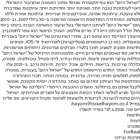
"ישראל היום" הוא גוף תקשורת שנוסד מתוך האמונה שהציבור הישראלי
ראוי לעיתונות טובה יותר, מאוזנת יותר ומדויקת יותר. עיתונות שמדברת
ולא צועקת. עיתונות אמינה, אובייקטיבית ועניינית. עיתונות אחרת וללא
תשלום. המהדורה המודפסת הראשונה פורסמה ב-30 ביולי 2007, וב-2010
הפך "ישראל היום" לעיתון הישראלי בעל שיעור החשיפה הגבוה ביותר בימי
חול. מו"ל העיתון היא ד"ר מרים אדלסון. העורך הראשי הוא עמר לחמנוביץ,
והעורך המייסד הוא עמוס רגב. אתרי האינטרנט של "ישראל היום" בעברית
ובאנגלית, כמו כן היישומונים (אפליקציות) לאנדרואיד ול-iOS, מציגים
חדשות מסביב לשעון, תוכן בלעדי, מבזקים ועדכונים, ניתוחים ופרשנויות,
וידיאו, פודקאסטים ושידורים חיים. פלטפורמות הדיגיטל של "ישראל היום"
כוללות ערוצי חדשות ודעות, תרבות ובידור, לייף סטייל, טכנולוגיה, ספורט,
כלכלה וצרכנות, בריאות, חיילים, אוכל, יהדות, תיירות ורכב. ב-2021 עלו
לאוויר האתר החדש והיישומון החדש של "ישראל היום" בעברית, במטרה
לספק לגולשים חוויה מהירה, עדכנית, בטוחה ונוחה. תכני המהדורה
המודפסת של העיתון זמינים גם באתר, במהדורה יומית מקוונת, ואפשר
לקבל אותם גם בניוזלטר. מועדון ההטבות הייחודי "הקליקה של ישראל
היום" מציע לגולשי האתר הנחות ומבצעים על מוצרים ושירותים. ישראל
היום פתוח להערות, לביקורת ולהצעות לשיפור מקהל הקוראים. פנו אלינו
במייל hayom@israelhayom.co.il.
יום שני, 27.4.2026
י' באייר תשפ"ו
חדשות
דעות
ספורט
ForReal
תרבות ובידור