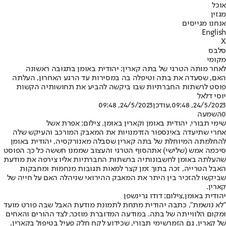
אוכל
מגזין
אנחנו מגייסים
English
X
סלבס
מקומי
לאחר מותה הטרגי של בתה קארין: יהודית באומן בתגובה ראשונה
האם, שסעדה את בתה וטיפלה בה במסירות עד הרגע האחרון, העלתה
פוסט לרשתות החברתיות שבו ביקשה להביע את תחושותיה הקשות
יוסי דלאל
24/5/2023, 09:48
,עודכן
24/5/2023, 09:48
0
השמעה
שימי תבורי, יהודית באומן וקארין באומן. צילום: אפרת אשל
אחרי שתיעדה באינספור הזדמנויות את המאבק המורכב והעיקש שלה
להחלמתה המיוחלת של בתה קארין שסבלה מאנורקסיה, יהודית באומן
סיכמה אמש (שלישי) את
הסוף הטרגי והעצוב שממנו חששה כל כך
. הפוסט
שהעלתה באומן לחשבונותיה ברשתות החברתיות אליו צירפה את מודעת
האבל הטרייה, זכה בתוך זמן קצר למאות תגובות מנחמות ומחבקות
שביקשו להזכיר בין היתר את המאבק ההירואי שניהלה האם על חייה של
קארין.
יהודית באומן,צילום: דודו גרינשפן
"לא נושמת", כתבה יהודית מתחת לתמונת מודעת האבל שבה פורט מועד
ומקום הלווייתה של בתה. במודעה המדוברת מוזכר, לצד ההורים והאחים
של קארין, גם הזמר
שימי תבורי
, שכידוע לקח חלק פעיל בטיפול בקארין,