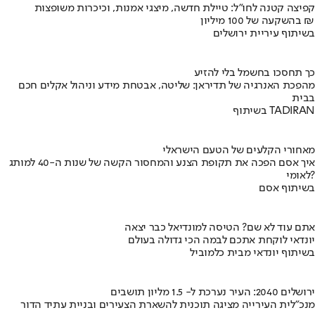
קפיצה קטנה לחו"ל: טיילת חדשה, מיצגי אמנות, וכיכרות משופצות
בהשקעה של 100 מיליון ₪
בשיתוף עיריית ירושלים
כך תחסכו בחשמל בלי להזיע
מהפכת האנרגיה של תדיראן: שליטה, אבטחת מידע וניהול אקלים חכם
בבית
בשיתוף TADIRAN
מאחורי הקלעים של הטעם הישראלי
איך אסם הפכה את תקופת הצנע והמחסור הקשה של שנות ה-40 למותג
לאומי?
בשיתוף אסם
אתם עוד לא שם? הטיסה למונדיאל כבר יצאה
יונדאי לוקחת אתכם לבמה הכי גדולה בעולם
בשיתוף יונדאי מבית כלמוביל
ירושלים 2040: העיר נערכת ל- 1.5 מליון תושבים
מנכ"לית העירייה מציגה תוכנית להשארת הצעירים ובניית עתיד הדור