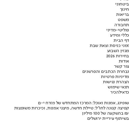
ביטחוני
חינוך
בריאות
משפט
תחבורה
פוליטי-מדיני
כללי ומידע
דף הבית
זמני כניסת וצאת שבת
מגזין השבוע
בחירות 2026
אודות
צור קשר
נבחרת הכתבים והפרשנים
מדיניות פרטיות
הצהרת נגישות
תנאי שימוש
כדאי
להכיר
שופינג, אמנות ואוכל: המרכז המתחדש של מזרח י-ם
קפיצה קטנה לחו"ל: טיילת חדשה, מיצגי אמנות, וכיכרות משופצות
בהשקעה של 100 מיליון ₪
בשיתוף עיריית ירושלים