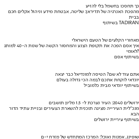
כך תחסכו בחשמל בלי להזיע
מהפכת האנרגיה של תדיראן: שליטה, אבטחת מידע וניהול אקלים חכם
בבית
בשיתוף TADIRAN
מאחורי הקלעים של הטעם הישראלי
איך אסם הפכה את תקופת הצנע והמחסור הקשה של שנות ה-40 למותג
לאומי?
בשיתוף אסם
אתם עוד לא שם? הטיסה למונדיאל כבר יצאה
יונדאי לוקחת אתכם לבמה הכי גדולה בעולם
בשיתוף יונדאי מבית כלמוביל
ירושלים 2040: העיר נערכת ל- 1.5 מליון תושבים
מנכ"לית העירייה מציגה תוכנית להשארת הצעירים ובניית עתיד הדור
הבא
בשיתוף עיריית ירושלים
שופינג, אמנות ואוכל: המרכז המתחדש של מזרח י-ם