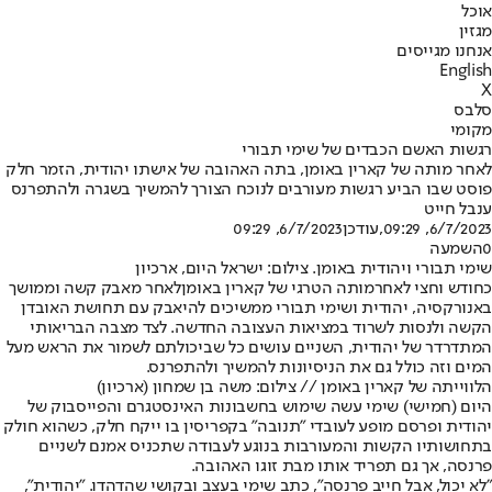
אוכל
מגזין
אנחנו מגייסים
English
X
סלבס
מקומי
רגשות האשם הכבדים של שימי תבורי
לאחר מותה של קארין באומן, בתה האהובה של אישתו יהודית, הזמר חלק
פוסט שבו הביע רגשות מעורבים לנוכח הצורך להמשיך בשגרה ולהתפרנס
ענבל חייט
6/7/2023, 09:29
,עודכן
6/7/2023, 09:29
0
השמעה
שימי תבורי ויהודית באומן. צילום: ישראל היום, ארכיון
כחודש וחצי לאחר
מותה הטרגי של קארין באומן
לאחר מאבק קשה וממושך
באנורקסיה, יהודית ושימי תבורי ממשיכים להיאבק עם תחושת האובדן
הקשה ולנסות לשרוד במציאות העצובה החדשה. לצד מצבה הבריאותי
המתדרדר של יהודית, השניים עושים כל שביכולתם לשמור את הראש מעל
המים וזה כולל גם את הניסיונות להמשיך ולהתפרנס.
הלווייתה של קארין באומן // צילום: משה בן שמחון (ארכיון)
היום (חמישי) שימי עשה שימוש בחשבונות האינסטגרם והפייסבוק של
יהודית ופרסם מופע לעובדי "תנובה" בקפריסין בו ייקח חלק, כשהוא חולק
בתחושותיו הקשות והמעורבות בנוגע לעבודה שתכניס אמנם לשניים
פרנסה, אך גם תפריד אותו מבת זוגו האהובה.
"לא יכול, אבל חייב פרנסה", כתב שימי בעצב ובקושי שהדהדו. "יהודית",