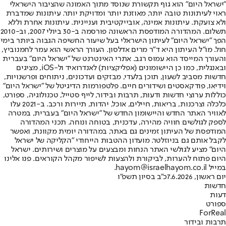
"ישראל היום" הוא גוף תקשורת שנוסד מתוך האמונה שהציבור הישראלי
ראוי לעיתונות טובה יותר, מאוזנת יותר ומדויקת יותר. עיתונות שמדברת
ולא צועקת. עיתונות אמינה, אובייקטיבית ועניינית. עיתונות אחרת וללא
תשלום. המהדורה המודפסת הראשונה פורסמה ב-30 ביולי 2007, וב-2010
הפך "ישראל היום" לעיתון הישראלי בעל שיעור החשיפה הגבוה ביותר בימי
חול. מו"ל העיתון היא ד"ר מרים אדלסון. העורך הראשי הוא עמר לחמנוביץ,
והעורך המייסד הוא עמוס רגב. אתרי האינטרנט של "ישראל היום" בעברית
ובאנגלית, כמו כן היישומונים (אפליקציות) לאנדרואיד ול-iOS, מציגים
חדשות מסביב לשעון, תוכן בלעדי, מבזקים ועדכונים, ניתוחים ופרשנויות,
וידיאו, פודקאסטים ושידורים חיים. פלטפורמות הדיגיטל של "ישראל היום"
כוללות ערוצי חדשות ודעות, תרבות ובידור, לייף סטייל, טכנולוגיה, ספורט,
כלכלה וצרכנות, בריאות, חיילים, אוכל, יהדות, תיירות ורכב. ב-2021 עלו
לאוויר האתר החדש והיישומון החדש של "ישראל היום" בעברית, במטרה
לספק לגולשים חוויה מהירה, עדכנית, בטוחה ונוחה. תכני המהדורה
המודפסת של העיתון זמינים גם באתר, במהדורה יומית מקוונת, ואפשר
לקבל אותם גם בניוזלטר. מועדון ההטבות הייחודי "הקליקה של ישראל
היום" מציע לגולשי האתר הנחות ומבצעים על מוצרים ושירותים. ישראל
היום פתוח להערות, לביקורת ולהצעות לשיפור מקהל הקוראים. פנו אלינו
במייל hayom@israelhayom.co.il.
יום ראשון, 7.6.2026
כ"ב בסיון תשפ"ו
חדשות
דעות
ספורט
ForReal
תרבות ובידור