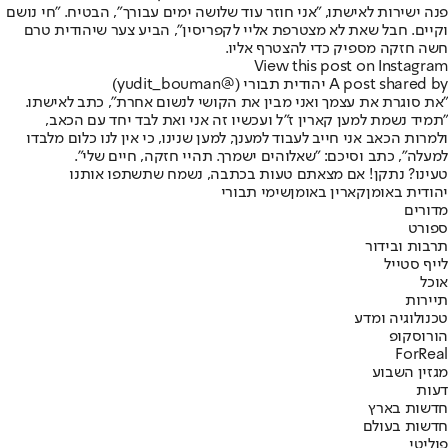
פנה ישירות לאישתו, "אני חוזר עוד שלושה ימים עבורך", הבטיח. "חי נושם
וקיים. חבל שאת לא מצטרפת אליי לקפריסין", הביע צער שיהודית טרם
חשה חזקה מספיק כדי להצטרף אליו.
View this post on Instagram
A post shared by יהודית תבורי (@yudit_bouman)
"את סוגרת את עצמך ואני מבין את הקושי לנשום אחרת", כתב לאישתו.
"תמיד נשמת למען קארין ז"ל ועכשיו זה אני ואת לבד יחד עם הכאב,
ולמרות הכאב אני חייב לעבוד למענך, למען שנינו, כי אין לנו כלום מלבדו
למעלה", כתב וסיכם: "שאלוהים ישמרך. תהיי חזקה, חיים שלי".
טעינו? נתקן! אם מצאתם טעות בכתבה, נשמח שתשתפו אותנו
יהודית באומן
קארין באומן
שימי תבורי
מדורים
ספורט
תרבות ובידור
לייף סטייל
אוכל
תיירות
טכנולוגיה ומדע
הורוסקופ
ForReal
מגזין השבוע
דעות
חדשות בארץ
חדשות בעולם
פוליטי