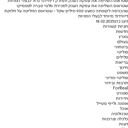
שטראוס השלימה את עסקת הענק ותחלק דיווידנד גדול לבעלי המניות
שטראוס השלימה את עסקת הענק למכירת סלטי סברה לפפסיקו
שהכניסה לקופתה כמעט 900 מיליון שקל • שטראוס החליטה על חלוקת
דיווידנד מיוחד לבעלי המניות
ניצן כהן
18.02.2025
תגיות קשורות
חדשות
בארץ
בעולם
ביטחוני
פוליטי
פלילים
בריאות
חינוך
משפט
פוליטי-מדיני
תרבות ובידור
ForReal
ספורט
תיירות
אופנה ולייף סטייל
אוכל
טכנולוגיה
כלכלה וצרכנות
דעות