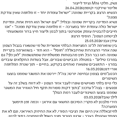
נשק, חלקי M16 וציוד לייצור
אלינור שירקני-קופמן
26.04.2026
הנשיא הרצוג בקריית שמונה: "ישראל עומדת יחד - זו מלחמה שאין צודקת
ממנה"
נשיא המדינה בקריית שמונה ובגליל: ״"עם ישראל הוא חזית אחת, ומדינת
ישראל כולה עומדת יחד במערכה - זו מלחמה שאין צודקת ממנה" • "אנו
חייבים להבטיח עומק אסטרטגי בתוך לבנון וליצור חיץ ברור ומשמעותי
לביטחון הצפון", הוסיף הרצוג
עידן אבני
23.03.2026
בין שווארמה לנ"ט: המציאות הבלתי אפשרית של מי שנשארו בגבול הצפון
שנה אחרי ההצהרות שחיזבאללה "חוסל" - הוא חזר • בשווארמה בקריית
שמונה ראו כבר הכל, חוץ מהבטחות ממשלתיות שמתגשמות: "לאן נלך? גם
במרכז טילים" • במטולה הכבישים שבורים, אבל בשדות החקלאים עובדים
במרץ • התושבים שנשארו נאחזים בקרקע, בחיים - תוך שגרת המלחמה
אורי דגון
16.03.2026
הכטב"מים בצפון ובחיפה יורטו; צה"ל: יירטנו את המשגר שממנו בוצעו
השיגורים
כלי טיס בלתי מאוישים שוגרו לעבר אזור הצפון • לא דווח בשלב זה על
נפגעים • בצה"ל עדכנו: "בתוך דקות ספורות תקף חיל האוויר את המשגר
שממנו בוצעו השיגורים לעבר רמת הגולן"
לילך שובל
03.03.2026
הירי מלבנון לא מקרי: הסיכום החשאי עם איראן - וכמה זמן תימשך
המערכה?
לחיזבאללה אין היום את הגיבוי הסורי, לא את החיזוק האיראני, וגם לא את
הפחד שהטילו בעבר • ארגון הטרור מצוי בשפל לגיטימציה בתוך לבנון,