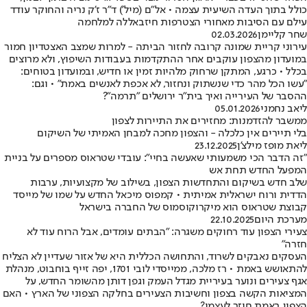
כולל בתוך העדה השיעית עצמה • אל"ם (מיל’) ד"ר ז'ק נריה והחוקר עודד
עילם עם הסיבות מאחורי הצטרפות חיזבאללה למלחמה
שחר קליימן
02.03.2026
עירוני קריית שמונה קרובה לחזור הביתה - למרות שמצב האצטדיון חמור
במועדון מהצפון עוקבים אחר ההתקדמות בעבודות השיפוץ, ולא מרוצים
בכלל • כרגע, המתקן שרחוק מלהיות זמין או חדיש, ובמועדון בטוחים:
"עשו הכל מהר כדי שנשתוק ונחזור, לא אכפת לאנשים באמת" • וגם:
ההסבר של העירייה ואיך בית"ר ירושלים "תרמה"?
ליאב נחמני
05.01.2026
ממשבר להזדמנות: מחזירים את התיירות לצפון
בלי תיירים אין כלכלה - והצפון מחכה למבחן האמיתי של השיקום
ליאת מופז מילצ'ן
23.12.2025
"זה הדבר הכי משמעותי שאעשה בחיי": עובדי שטראוס מספרים על בניית
המפעל החדש תחת אש
שלב חדש בשיקום והתחדשות הצפון, בשילוב של מקצועיות, ערבות
הדדית ורוח ישראלית אמיתית • קמפוס מיכאל החדש על שמו של מייסד
קבוצת שטראוס הוא מיקרוקוסמוס של החברה בישראל
מערכת היום
22.10.2025
צעירי הצפון עוד רחוקים משגרה: "הבתים עומדים, אבל הרוח עוד לא
חזרה"
העסקים נאבקים לשרוד, והתחושה הכללית היא של אזור שעדיין לא הצליח
להתאושש באמת • רז מלכה, ממייסדי לובי 1701, יפה זייף בוחבוט, מנהלת
אגף צעירים ונוער בעיריית מגדל העמק וגפן דותן מהשומר החדש, על
המציאות הקשה בצפון וחשיבות הצעירים בחלקה הצפוני של הארץ • האם
הצפון באמת חוזר לעצמו?