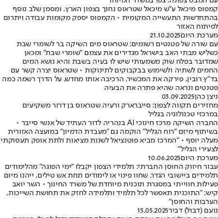
עם המבט צפונה: צפו במשדר המיוחד
קמפוס מיכאל ע"ש מיכאל שטראוס נחנך בצפון הארץ, ומסמן שלב נוסף
בהתחדשות התעשייה המקומית • הקמפוס יספק מקומות עבודה ויתרום
לפיתוח האזור
מערכת היום
21.10.2025
עם שורה של פטנטים רשומים: שטראוס מים השיקה בר לשומרי שבת
כשליש מבתי האב בישראל מגדירים את עצמם "שומרי שבת" ומכאן
שמדובר בפלח שוק משמעותי שיש לו בעיה בשבת והיא נושא המים
החמים לשתיה ולשימוש בבקבוקים לתינוקות • שטראוס יצרה קשר עם
בד"ץ רובין, פירקה את המכשיר, הרכיבה אותו מחדש, על הדרך רשמה כמה
פטנטים ונראה שהיא פתרה את הבעיה
ניצן כהן
03.09.2025
מחזירים תקווה לצפון: סייברארק ורעיה שטראוס בן דרור משקיעים
במרכזי טכנולוגיה בגליל
החברה השיקה מרכז חינוכי AI בנהריה לדור העתיד של אנשי סייבר •
בשיתוף מיזם "רוח הגליל" הוקמה גם "מעבדת הדמיון" במועצה האזורית
מעלה יוסף • "המרכז מביא פוטנציאל לשנות מציאות ולתת אופק תעסוקתי
לצעירי הגליל"
מערכת היום
10.06.2025
עבור חיזוק החוסן החברתי: תלמידי הצפון יקבלו "ימי הפוגה" מהלימודים
תלמידים ביישובי הגדר, שחוו פינוי או לימודים תחת אש טילים, ייהנו מיום
פעילות חווייתי במסגרת תוכנית מיוחדת של משרד החינוך • השר יואב
קיש: "התוכנית תאפשר לכל תלמיד ותלמידה לחזק את תחושת השייכות,
הערבות והחוסן"
נועם (דבול) דביר
15.05.2025