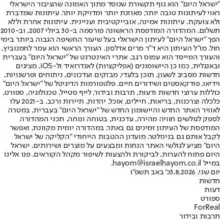
"ישראל היום" הוא גוף תקשורת שנוסד מתוך האמונה שהציבור הישראלי
ראוי לעיתונות טובה יותר, מאוזנת יותר ומדויקת יותר. עיתונות שמדברת
ולא צועקת. עיתונות אמינה, אובייקטיבית ועניינית. עיתונות אחרת וללא
תשלום. המהדורה המודפסת הראשונה פורסמה ב-30 ביולי 2007, וב-2010
הפך "ישראל היום" לעיתון הישראלי בעל שיעור החשיפה הגבוה ביותר בימי
חול. מו"ל העיתון היא ד"ר מרים אדלסון. העורך הראשי הוא עמר לחמנוביץ,
והעורך המייסד הוא עמוס רגב. אתרי האינטרנט של "ישראל היום" בעברית
ובאנגלית, כמו כן היישומונים (אפליקציות) לאנדרואיד ול-iOS, מציגים
חדשות מסביב לשעון, תוכן בלעדי, מבזקים ועדכונים, ניתוחים ופרשנויות,
וידיאו, פודקאסטים ושידורים חיים. פלטפורמות הדיגיטל של "ישראל היום"
כוללות ערוצי חדשות ודעות, תרבות ובידור, לייף סטייל, טכנולוגיה, ספורט,
כלכלה וצרכנות, בריאות, חיילים, אוכל, יהדות, תיירות ורכב. ב-2021 עלו
לאוויר האתר החדש והיישומון החדש של "ישראל היום" בעברית, במטרה
לספק לגולשים חוויה מהירה, עדכנית, בטוחה ונוחה. תכני המהדורה
המודפסת של העיתון זמינים גם באתר, במהדורה יומית מקוונת, ואפשר
לקבל אותם גם בניוזלטר. מועדון ההטבות הייחודי "הקליקה של ישראל
היום" מציע לגולשי האתר הנחות ומבצעים על מוצרים ושירותים. ישראל
היום פתוח להערות, לביקורת ולהצעות לשיפור מקהל הקוראים. פנו אלינו
במייל hayom@israelhayom.co.il.
יום שני, 3.8.2026
כ' באב תשפ"ו
חדשות
דעות
ספורט
ForReal
תרבות ובידור