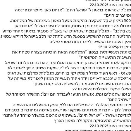
מערכת היום
22.10.2025
מנכ"ל שטראוס בראיון ל"ישראל היום": "אנחנו כאן, מייצרים פרנסה
ומייצרים חיים"
300 מיליון שקל השקעה בהקמת מפעל בצפון בעיצומה של המלחמה,
טכנולוגיה דיסרפטיבית מן הצומח, ומסר לתושבי הגליל: "אנחנו כאן
בשבילכם" • מנכ"ל קבוצת שטראוס, שי באב"ד, מסביר בראיון מיוחד מדוע
החליטה החברה להשקיע במפעל חדש לתחליפי חלב בישראל דווקא עכשיו,
ואיך העובדים המשיכו לייצר תחת מטחי טילים
ניצן כהן
22.10.2025
ציונות תעשייתית בצפון: "המלחמה הזאת הוכיחה בצורה ניצחת את
חשיבות התעשייה המקומית"
דווקא לאחר שנתיים שבהן חווינו את המלחמה הארוכה בתולדות ישראל,
בזמן שחברות מעתיקות קווי ייצור לחו"ל שיקום הצפון הופך לאתגר לא
פשוט • ראש העיר מגדל העמק יקי בן חיים, מנכ"לית מחלבות שטראוס
אריאלה שיפנבאור-וייס ויו"ר איגוד תעשיות המזון ליאור לוי בשיחה על
הדברים החשובים לתעסוקה, לתעשייה ולשיקום הצפון
היאלי יעקבי-הנדלסמן
22.10.2025
"בזמן שהטילים נפלו, אנשינו הגיעו לעבודה יום יום": המשדר המיוחד של
"ישראל היום"
אחד ממנועי הכלכלה הישראליים הם ללא ספק המפעלים והתעשייה
כחול-לבן • חברות וארגונים שתקעו שורשים באדמה ומחוברים בטבורם
למדינת ישראל • "ישראל היום", בשיתוף שטראוס במשדר מיוחד על אתגרי
התעשייה, התעסוקה והקהילה בצפון הארץ
מערכת היום
22.10.2025