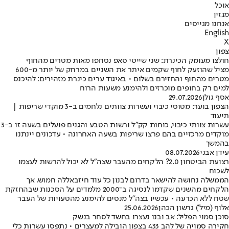
אוכל
מגזין
אנחנו מגייסים
English
X
צפון
חולצו מעומק הכינרת: שני שייטי סאפ נסחפו מאות מטרים מהחוף
מציל שהוזעק לחוף שקמים איתר את השניים במרחק של יותר מ-600
מטרים מהחוף והחזירם בשלום • באיגוד ערים כינרת מזהירים: להיכנס
למים רק בחופים מוכרזים ולהימנע משעות הרוח
אסף גולן
29.07.2026
הצפון בוער: מטוסי כיבוי ועשרות צוותים נלחמים ב-3 מוקדי שריפות |
תיעוד
עשרות צוותי כיבוי, כוחות קק"ל ורשות הטבע והגנים פועלים בשעה זו ב-3
מוקדים מרכזיים בהם פרצו שריפות בשעה האחרונה • עדכונים יינתנו
בהמשך
עידן אבני
08.07.2026
רצועת הביטחון 2.0? הלקחים מהעבר שצה"ל לא יכול להרשות לעצמו
לשכוח
הממשלה נחושה להישאר בדרום לבנון כל עוד חיזבאללה חמוש, אך
הלקחים מהשנים שקדמו לנסיגה ב־2000 מלמדים על הסכנות שבהחזקת
שטח ללא הכרעה • עכשיו בצה"ל מנסים להימנע מהטעויות של העבר
אלוף (מיל') גרשון הכהן
25.06.2026
סוכן סמוי הפליל: אב ובנו נעצרו בחשד לסחר בנשק
חקירה סמויה של להב 433 בצפון הובילה למעצרים • נתפסו עשרות כלי