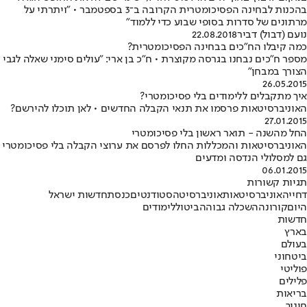
בהכנות לבחינה הפסיכומטרית הקרובה ב־3 בספטמבר • "ויתרתי על
מרתונים של סדרות בסופי שבוע כדי ללמוד"
נועם (דבול) דביר
22.08.2018
כמה קיבלו הח"כים בבחינה הפסיכומטרית?
מספר ח"כים נבחנו בגרסה מקוצרת • ח"כ בן ארי: "עולים סימני שאלה לגבי
הצורך במבחן"
26.05.2015
איך מתקבלים ללימודים בלי פסיכומטרי?
האוניברסיטאות פרסמו את תנאי הקבלה החדשים • לאן תוכלו להירשם?
27.01.2015
החל מהשנה - תואר ראשון בלי פסיכומטרי
האוניברסיטאות והמכללות החלו לפרסם את ערוצי הקבלה בלי פסיכומטרי
גם למסלולי הנדסה ומדעים
06.01.2015
תגיות קשורות
דחייה
אוניברסיטאות
אוניברסיטה
סטודנטים
כנסת
חדשות ישראל
היום
קורונה
השכלה גבוהה
ביטול
לימודים
חדשות
בארץ
בעולם
ביטחוני
פוליטי
פלילים
בריאות
חינוך