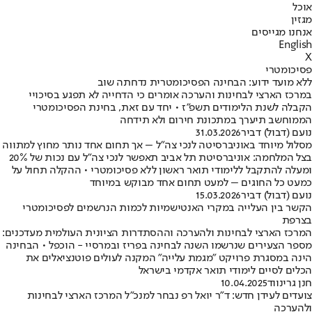
אוכל
מגזין
אנחנו מגייסים
English
X
פסיכומטרי
ללא מועד ידוע: הבחינה הפסיכומטרית נדחתה שוב
במרכז הארצי לבחינות והערכה אומרים כי הדחייה לא תפגע בסיכויי
הקבלה לשנת הלימודים תשפ"ז • יחד עם זאת, בחינת הפסיכומטרי
הממוחשב תיערך במתכונת חירום ולא תידחה
נועם (דבול) דביר
31.03.2026
מסלול מיוחד באוניברסיטה לנכי צה"ל – אך תחום אחד נותר מחוץ למתווה
בצל המלחמה: אוניברסיטת תל אביב תאפשר לנכי צה"ל עם נכות של 20%
ומעלה להתקבל ללימודי תואר ראשון ללא פסיכומטרי • ההקלה תחול על
כמעט כל החוגים – למעט תחום אחד מבוקש במיוחד
נועם (דבול) דביר
15.03.2026
הקשר בין העלייה במקרי האנטישמיות לכמות הנרשמים לפסיכומטרי
בצרפת
המרכז הארצי לבחינות ולהערכה וההסתדרות הציונית העולמית מעדכנים:
מספר הצעירים שנרשמו השנה לבחינה בפריז ובמרסיי - הוכפל • הבחינה
הינה במסגרת פרויקט "מגמת עלייה" המקנה לעולים פוטנציאלים את
הכלים לסיים לימודי תואר אקדמי בישראל
חנן גרינווד
10.04.2025
צועדים לעידן חדש: ד"ר יואל רפ נבחר למנכ"ל המרכז הארצי לבחינות
ולהערכה