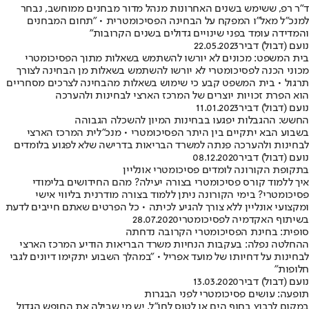
ד"ר רפ, ששימש בשנים האחרונות מנהל מדור מבחנים ממוחשב, נבחר
למנכ"ל מאל"ו המפקח על הבחינה הפסיכומטרית • "תחום המבחנים
והמדידה עומד בפני שינויים גדולים בשנים הקרובות"
נועם (דבול) דביר
22.05.2023
בית המשפט: מכונים לא יורשו להשתמש בשאלות מתוך הפסיכומטרי
מכוני הכנה לפסיכומטרי לא יורשו להשתמש בשאלות מן הבחינה לצורך
תרגול • בית המשפט קבע כי שימוש בשאלות מהבחינה לצרכים מסחריים
הוא הפרת זכויות יוצרים של המרכז הארצי לבחינות ולהערכה
נועם (דבול) דביר
11.01.2023
החשש: ההגבלות יפגעו בבחינות המיון להשכלה הגבוהה
בשבוע הבא יתקיים בין היתר הפסיכומטרי • מנכ"לית המרכז הארצי
לבחינות ולהערכה פנתה למשרד הבריאות בדרישה שלא לפגוע בלומדים
נועם (דבול) דביר
08.12.2020
בתקופת הקורונה לומדים פסיכומטרי אונליין
איך ללמוד קורס פסיכומטרי בצורה יעילה? מהם החידושים בלימודי
פסיכומטרי? בימי הקורונה ניתן ללמוד בצורה מודרנית בליווי אישי
ומקצועי אונליין ללא צורך להגיע לכיתה • כל הפרטים שאתם חייבים לדעת
בשיתוף האקדמיה לפסיכומטרי
28.07.2020
סופית: בחינת הפסיכומטרי הקרובה נדחתה
ההחלטה נפלה: בעקבות הנחיות משרד הבריאות הודיע המרכז הארצי
לבחינות על דחיותו של מועד אפריל • "במהלך השבוע יתקימו דיונים לגבי
חלופות"
נועם (דבול) דביר
13.03.2020
תופעה: עושים פסיכומטרי לפני הבגרות
במקום לרבוץ בחוף הים או לטוס לחו"ל, יש מי שבילה את החופש הגדול