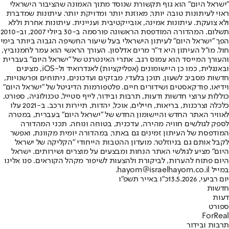
"ישראל היום" הוא גוף תקשורת שנוסד מתוך האמונה שהציבור הישראלי
ראוי לעיתונות טובה יותר, מאוזנת יותר ומדויקת יותר. עיתונות שמדברת
ולא צועקת. עיתונות אמינה, אובייקטיבית ועניינית. עיתונות אחרת וללא
תשלום. המהדורה המודפסת הראשונה פורסמה ב-30 ביולי 2007, וב-2010
הפך "ישראל היום" לעיתון הישראלי בעל שיעור החשיפה הגבוה ביותר בימי
חול. מו"ל העיתון היא ד"ר מרים אדלסון. העורך הראשי הוא עמר לחמנוביץ,
והעורך המייסד הוא עמוס רגב. אתרי האינטרנט של "ישראל היום" בעברית
ובאנגלית, כמו כן היישומונים (אפליקציות) לאנדרואיד ול-iOS, מציגים
חדשות מסביב לשעון, תוכן בלעדי, מבזקים ועדכונים, ניתוחים ופרשנויות,
וידיאו, פודקאסטים ושידורים חיים. פלטפורמות הדיגיטל של "ישראל היום"
כוללות ערוצי חדשות ודעות, תרבות ובידור, לייף סטייל, טכנולוגיה, ספורט,
כלכלה וצרכנות, בריאות, חיילים, אוכל, יהדות, תיירות ורכב. ב-2021 עלו
לאוויר האתר החדש והיישומון החדש של "ישראל היום" בעברית, במטרה
לספק לגולשים חוויה מהירה, עדכנית, בטוחה ונוחה. תכני המהדורה
המודפסת של העיתון זמינים גם באתר, במהדורה יומית מקוונת, ואפשר
לקבל אותם גם בניוזלטר. מועדון ההטבות הייחודי "הקליקה של ישראל
היום" מציע לגולשי האתר הנחות ומבצעים על מוצרים ושירותים. ישראל
היום פתוח להערות, לביקורת ולהצעות לשיפור מקהל הקוראים. פנו אלינו
במייל hayom@israelhayom.co.il.
יום רביעי, 13.5.2026
כ"ו באייר תשפ"ו
חדשות
דעות
ספורט
ForReal
תרבות ובידור