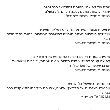
אתם עוד לא שם? הטיסה למונדיאל כבר יצאה
יונדאי לוקחת אתכם לבמה הכי גדולה בעולם
בשיתוף יונדאי מבית כלמוביל
ירושלים 2040: העיר נערכת ל- 1.5 מליון תושבים
מנכ"לית העירייה מציגה תוכנית להשארת הצעירים ובניית עתיד הדור
הבא
בשיתוף עיריית ירושלים
שופינג, אמנות ואוכל: המרכז המתחדש של מזרח י-ם
קפיצה קטנה לחו"ל: טיילת חדשה, מיצגי אמנות, וכיכרות משופצות
בהשקעה של 100 מיליון ₪
בשיתוף עיריית ירושלים
כך תחסכו בחשמל בלי להזיע
מהפכת האנרגיה של תדיראן: שליטה, אבטחת מידע וניהול אקלים חכם
בבית
בשיתוף TADIRAN