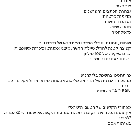
אודות
צור קשר
נבחרת הכתבים והפרשנים
מדיניות פרטיות
הצהרת נגישות
תנאי שימוש
כדאי
להכיר
שופינג, אמנות ואוכל: המרכז המתחדש של מזרח י-ם
קפיצה קטנה לחו"ל: טיילת חדשה, מיצגי אמנות, וכיכרות משופצות
בהשקעה של 100 מיליון ₪
בשיתוף עיריית ירושלים
כך תחסכו בחשמל בלי להזיע
מהפכת האנרגיה של תדיראן: שליטה, אבטחת מידע וניהול אקלים חכם
בבית
בשיתוף TADIRAN
מאחורי הקלעים של הטעם הישראלי
איך אסם הפכה את תקופת הצנע והמחסור הקשה של שנות ה-40 למותג
לאומי?
בשיתוף אסם