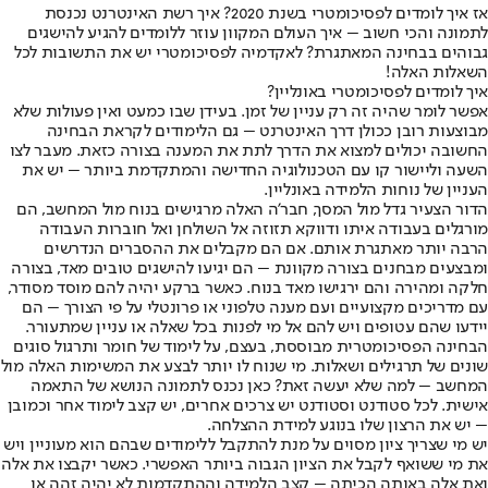
אז איך לומדים לפסיכומטרי בשנת 2020? איך רשת האינטרנט נכנסת
לתמונה והכי חשוב – איך העולם המקוון עוזר ללומדים להגיע להישגים
גבוהים בבחינה המאתגרת? לאקדמיה לפסיכומטרי יש את התשובות לכל
השאלות האלה!
איך לומדים לפסיכומטרי באונליין?
אפשר לומר שהיה זה רק עניין של זמן. בעידן שבו כמעט ואין פעולות שלא
מבוצעות רובן ככולן דרך האינטרנט – גם הלימודים לקראת הבחינה
החשובה יכולים למצוא את הדרך לתת את המענה בצורה כזאת. מעבר לצו
השעה וליישור קו עם הטכנולוגיה החדישה והמתקדמת ביותר – יש את
העניין של נוחות הלמידה באונליין.
הדור הצעיר גדל מול המסך, חבר'ה האלה מרגישים בנוח מול המחשב, הם
מורגלים בעבודה איתו ודווקא תזוזה אל השולחן ואל חוברות העבודה
הרבה יותר מאתגרת אותם. אם הם מקבלים את ההסברים הנדרשים
ומבצעים מבחנים בצורה מקוונת – הם יגיעו להישגים טובים מאד, בצורה
חלקה ומהירה והם ירגישו מאד בנוח. כאשר ברקע יהיה להם מוסד מסודר,
עם מדריכים מקצועיים ועם מענה טלפוני או פרונטלי על פי הצורך – הם
יידעו שהם עטופים ויש להם אל מי לפנות בכל שאלה או עניין שמתעורר.
הבחינה הפסיכומטרית מבוססת, בעצם, על לימוד של חומר ותרגול סוגים
שונים של תרגילים ושאלות. מי שנוח לו יותר לבצע את המשימות האלה מול
המחשב – למה שלא יעשה זאת? כאן נכנס לתמונה הנושא של התאמה
אישית. לכל סטודנט וסטודנט יש צרכים אחרים, יש קצב לימוד אחר וכמובן
– יש את הרצון שלו בנוגע למידת ההצלחה.
יש מי שצריך ציון מסוים על מנת להתקבל ללימודים שבהם הוא מעוניין ויש
את מי ששואף לקבל את הציון הגבוה ביותר האפשרי. כאשר יקבצו את אלה
ואת אלה באותה הכיתה – קצב הלמידה וההתקדמות לא יהיה זהה או