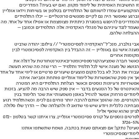
זו החשיבות האמיתית של לימוד מקוון. ואם יש בעיה? המדריכים
המקצועיים עמדו לרשותם של התלמידים בטלפון או בשיחות וידאו אונליין
וברגע שאפשר היה גם לקיים מפגשים פרונטליים – יכלו התלמידים
והמדריכים להיפגש במסגרת כיתתית מצומצמת או אפילו אחד על אחד. מה
שעמד לנגד עיניהם של מנהלי האקדמיה אלה התלמידים וכמובן –
ההצלחה שלהם.
אבי גולברג, מנכ"ל "האקדמיה לפסיכומטרי" // צילום: יהודה שרביט
מענה אישי גם באונליין – זה ההבדל בין האקדמיה לפסיכומטרי לבין
מקומות אחרים
כאשר חברה שמציעה
קורס
פסיכומטרי
באינטרנט
חורטת על דגלה את
הנושא של מענה אישי לכל תלמיד ותלמיד – הרי שזה מה שהיא תעשה
עבורו את הכל. לא בכל מקום מוצעים שיעורים פרטיים או ליווי אחד על אחד
אך אין ספק שהאפשרות של לימוד אונליים פותחת ומביאה איתה
אפשרויות ורעיונות נוספים וכאשר הצלחת התלמידים היא המטרה
והאינטרס של כל הנוגעים בדבר – אין ספק שיש הרבה מה להציע. בזכות
לימודים מרחוק אפשר להוזיל באופן משמעותי את שכר הלימוד בגין
הקורסים, מה שהופך אותם להרבה יותר נוחים גם לכיס. וכשהתלמיד רגוע
מבחינה כלכלית ויודע שיש מי שדואג לו ולהצלחה שלו – הדרך שלו סלולה
לציון שהוא שואף אליו!
לפרטים נוספים על קורס פסיכומטרי אונליין, צרו איתנו קשר בטלפון 072-
3726-574
טעינו? נתקן! אם מצאתם טעות בכתבה, נשמח שתשתפו אותנו
לימודים
פסיכומטרי