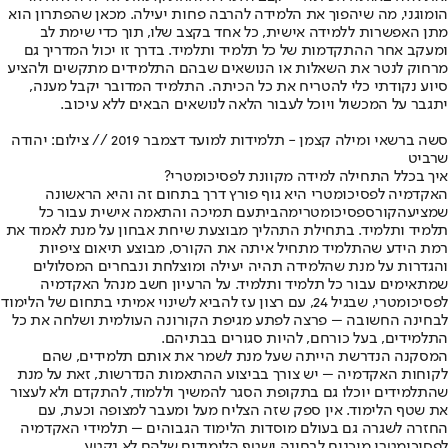
הומוגני, מה שיהפוך את הלמידה להרבה פחות יעילה. מכאן שהפתרון הוא
מתן האפשרות ללמידה אישית, כל אחד בקצב שלו, תוך כדי שימת לב
ומעקב אחר ההתקדמות של כל תלמיד ותלמיד. בדרך זו יכול המדריך גם
מרחוק לנטר את השאלות או הנושאים שבהם התלמידים מתקשים ולהציע
סיוע נקודתי כלי להטריח את כל הכיתה. התלמיד המדובר יקבל מענה,
יתגבר על המכשול ויוכל לעבור הלאה לנושאים הבאים ללא עיכוב.
סשה ברשאי ומילה קצמן - תלמידות למועד דצמבר 2019 // צילום: יהודה
שרביט
איך בכלל התחילה למידה מקוונת לפסיכומטרי?
האקדמיה לפסיכומטרי היא גוף פורץ דרך בתחום זה והיא הראשונה
שמציעה
קורס
פסיכומטרי
מהבית
עם תמיכה והתאמה אישית עבור כל
תלמיד ותלמיד. בתחילת התהליך מבוצעת שיחת אבחון על מנת לאמוד את
רמת הידע שהתלמיד מתחיל איתה את הקורס, מבוצע תיאום ציפיות
והגדרות על מנת שהלמידה תהיה יעילה ומוצלחת ונבחרים המסלולים
שמתאימים עבור כל תלמיד ותלמיד. על הרעיון חשב מנהל האקדמיה
לפסיכומטרי, שבגיל 24, עם רצון עז להביא לשינוי אמיתי בתחום של הלימוד
לבחינה החשובה – פרצה לפתע מגיפת הקורונה העולמית ושלחה את כל
התלמידים, בעל כורחם, להיות סגורים בבתיהם.
המסקנה הנדרשת הייתה שעל מנת לשמר את אותם תלמידים, שהם
לקוחות האקדמיה – יש צורך בביצוע ההתאמות הנדרשות, זאת על מנת
שהתלמידים יוכלו גם בתקופת הסגר להמשיך וללמוד, להתקדם ולא לעצור
את שטף הלימוד. אין ספק שזה הצליח מעל ומעבר למצופה וכעת, עם
החזרה לשגרה גם בעולם מוסדות הלימוד הגבוהים – תלמידי האקדמיה
לפסיכומטרי מוכנים לבחינה ושטף הלימודים שלהם לא נקטע.