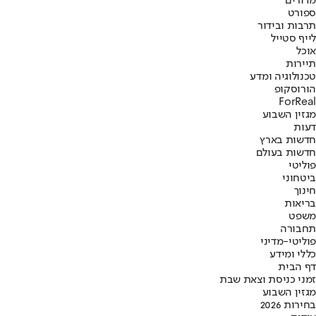
מדורים
ספורט
תרבות ובידור
לייף סטייל
אוכל
תיירות
טכנולוגיה ומדע
הורוסקופ
ForReal
מגזין השבוע
דעות
חדשות בארץ
חדשות בעולם
פוליטי
ביטחוני
חינוך
בריאות
משפט
תחבורה
פוליטי-מדיני
כללי ומידע
דף הבית
זמני כניסת וצאת שבת
מגזין השבוע
בחירות 2026