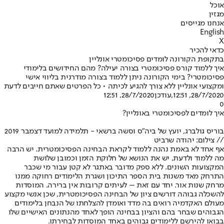
אוכל
מגזין
אנחנו מגייסים
English
X
כדאי להכיר
בתקופת הקורונה לומדים פסיכומטרי אונליין
איך ללמוד קורס פסיכומטרי בצורה יעילה? מהם החידושים בלימודי
פסיכומטרי? בימי הקורונה ניתן ללמוד בצורה מודרנית בליווי אישי
ומקצועי אונליין ללא צורך להגיע לכיתה • כל הפרטים שאתם חייבים לדעת
28/7/2020, 12:51
,עודכן
28/7/2020, 12:51
0
איך לומדים לפסיכומטרי באונליין?
בוריס גולברג, יועץ של ביה"ס וסשה ברשאי - תלמידה למועד דצמבר 2019
// צילום: יהודה שרביט
אף אחד לא באמת נהנה ללמוד לקראת הבחינה הפסיכומטרית. יש הרבה
מה ללמוד ולדעת, יש את הנושא של חלוקת הזמן וכמובן שלושת
המקצועות השונים. ללא ספק מדובר באתגר לא קטן עבור מי שכבר
התרחק מאד משנות בית הספר התיכון ושגרת הלימודים רחוקה ממנו
מרחק שנות אור. יחד עם זאת – לעיתים קרובות אין ברירה. המוסדות
להשכלה גבוהה דורשים ציון של הבחינה הפסיכומטרית, שכן אנשי מקצוע
מעולם האקדמיה רואים בה מדד ואומדן להצלחתו של הנבחן בלימודים
הגבוהים שבחר בהם והציון בבחינה הופך לאחד מהנתונים האישיים שלו
בבואו להירשם ללימודים גבוהים באחד המוסדות לבחירתו.