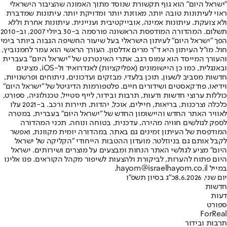
"ישראל היום" הוא גוף תקשורת שנוסד מתוך האמונה שהציבור הישראלי
ראוי לעיתונות טובה יותר, מאוזנת יותר ומדויקת יותר. עיתונות שמדברת
ולא צועקת. עיתונות אמינה, אובייקטיבית ועניינית. עיתונות אחרת וללא
תשלום. המהדורה המודפסת הראשונה פורסמה ב-30 ביולי 2007, וב-2010
הפך "ישראל היום" לעיתון הישראלי בעל שיעור החשיפה הגבוה ביותר בימי
חול. מו"ל העיתון היא ד"ר מרים אדלסון. העורך הראשי הוא עמר לחמנוביץ,
והעורך המייסד הוא עמוס רגב. אתרי האינטרנט של "ישראל היום" בעברית
ובאנגלית, כמו כן היישומונים (אפליקציות) לאנדרואיד ול-iOS, מציגים
חדשות מסביב לשעון, תוכן בלעדי, מבזקים ועדכונים, ניתוחים ופרשנויות,
וידיאו, פודקאסטים ושידורים חיים. פלטפורמות הדיגיטל של "ישראל היום"
כוללות ערוצי חדשות ודעות, תרבות ובידור, לייף סטייל, טכנולוגיה, ספורט,
כלכלה וצרכנות, בריאות, חיילים, אוכל, יהדות, תיירות ורכב. ב-2021 עלו
לאוויר האתר החדש והיישומון החדש של "ישראל היום" בעברית, במטרה
לספק לגולשים חוויה מהירה, עדכנית, בטוחה ונוחה. תכני המהדורה
המודפסת של העיתון זמינים גם באתר, במהדורה יומית מקוונת, ואפשר
לקבל אותם גם בניוזלטר. מועדון ההטבות הייחודי "הקליקה של ישראל
היום" מציע לגולשי האתר הנחות ומבצעים על מוצרים ושירותים. ישראל
היום פתוח להערות, לביקורת ולהצעות לשיפור מקהל הקוראים. פנו אלינו
במייל hayom@israelhayom.co.il.
יום שני, 8.6.2026
כ"ג בסיון תשפ"ו
חדשות
דעות
ספורט
ForReal
תרבות ובידור