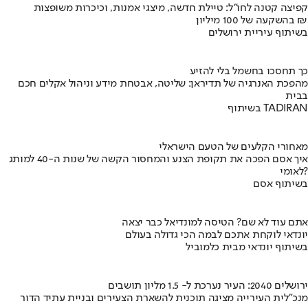
קפיצה קטנה לחו"ל: טיילת חדשה, מיצגי אמנות, וכיכרות משופצות
בהשקעה של 100 מיליון ₪
בשיתוף עיריית ירושלים
כך תחסכו בחשמל בלי להזיע
מהפכת האנרגיה של תדיראן: שליטה, אבטחת מידע וניהול אקלים חכם
בבית
בשיתוף TADIRAN
מאחורי הקלעים של הטעם הישראלי
איך אסם הפכה את תקופת הצנע והמחסור הקשה של שנות ה-40 למותג
לאומי?
בשיתוף אסם
אתם עוד לא שם? הטיסה למונדיאל כבר יצאה
יונדאי לוקחת אתכם לבמה הכי גדולה בעולם
בשיתוף יונדאי מבית כלמוביל
ירושלים 2040: העיר נערכת ל- 1.5 מליון תושבים
מנכ"לית העירייה מציגה תוכנית להשארת הצעירים ובניית עתיד הדור