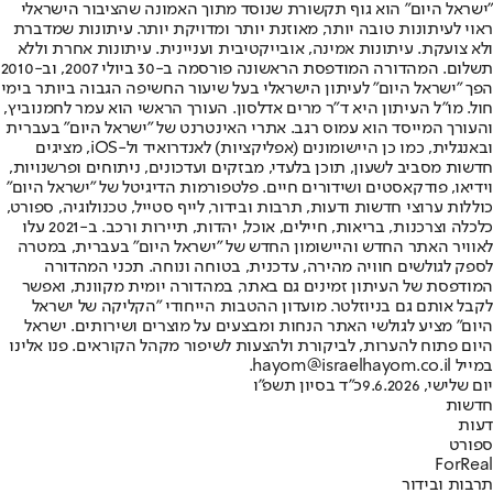
"ישראל היום" הוא גוף תקשורת שנוסד מתוך האמונה שהציבור הישראלי
ראוי לעיתונות טובה יותר, מאוזנת יותר ומדויקת יותר. עיתונות שמדברת
ולא צועקת. עיתונות אמינה, אובייקטיבית ועניינית. עיתונות אחרת וללא
תשלום. המהדורה המודפסת הראשונה פורסמה ב-30 ביולי 2007, וב-2010
הפך "ישראל היום" לעיתון הישראלי בעל שיעור החשיפה הגבוה ביותר בימי
חול. מו"ל העיתון היא ד"ר מרים אדלסון. העורך הראשי הוא עמר לחמנוביץ,
והעורך המייסד הוא עמוס רגב. אתרי האינטרנט של "ישראל היום" בעברית
ובאנגלית, כמו כן היישומונים (אפליקציות) לאנדרואיד ול-iOS, מציגים
חדשות מסביב לשעון, תוכן בלעדי, מבזקים ועדכונים, ניתוחים ופרשנויות,
וידיאו, פודקאסטים ושידורים חיים. פלטפורמות הדיגיטל של "ישראל היום"
כוללות ערוצי חדשות ודעות, תרבות ובידור, לייף סטייל, טכנולוגיה, ספורט,
כלכלה וצרכנות, בריאות, חיילים, אוכל, יהדות, תיירות ורכב. ב-2021 עלו
לאוויר האתר החדש והיישומון החדש של "ישראל היום" בעברית, במטרה
לספק לגולשים חוויה מהירה, עדכנית, בטוחה ונוחה. תכני המהדורה
המודפסת של העיתון זמינים גם באתר, במהדורה יומית מקוונת, ואפשר
לקבל אותם גם בניוזלטר. מועדון ההטבות הייחודי "הקליקה של ישראל
היום" מציע לגולשי האתר הנחות ומבצעים על מוצרים ושירותים. ישראל
היום פתוח להערות, לביקורת ולהצעות לשיפור מקהל הקוראים. פנו אלינו
במייל hayom@israelhayom.co.il.
יום שלישי, 9.6.2026
כ"ד בסיון תשפ"ו
חדשות
דעות
ספורט
ForReal
תרבות ובידור