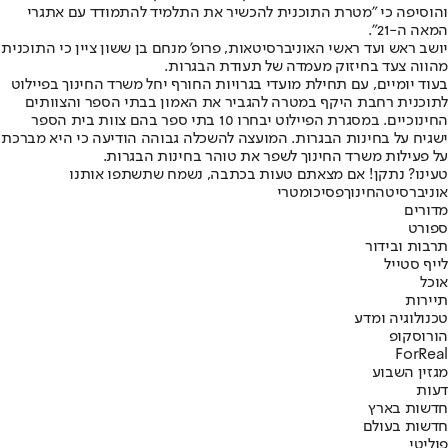
והוסיפה כי "מטרת התוכנית להכשיר את התלמיד להתמודד עם אתגרי
המאה ה-21".
יושב ראש ועד ראשי האוניברסיטאות, פרופ' מנחם בן ששון ציין כי התוכנית
מהווה צעד בחיזוק מעמדה של תעודת הבגרות.
בעוד יומיים, עם תחילת מועדי בגרויות החורף יחל משרד החינוך בפיילוט
לתוכנית רחבת היקף במטרה להגביר את האמון בבתי הספר והצוותים
החינוכיים. במסגרת הפיילוט יבחרו 10 בתי ספר בהם צוות בית הספר
ישגיח על בחינות הבגרות. המועצה להשכלה גבוהה הודיעה כי היא מברכת
על פעילות משרד החינוך לשפר את טוהר בחינות הבגרות.
טעינו? נתקן! אם מצאתם טעות בכתבה, נשמח שתשתפו אותנו
אוניברסיטה
חינוך
פסיכומטרי
מדורים
ספורט
תרבות ובידור
לייף סטייל
אוכל
תיירות
טכנולוגיה ומדע
הורוסקופ
ForReal
מגזין השבוע
דעות
חדשות בארץ
חדשות בעולם
פוליטי