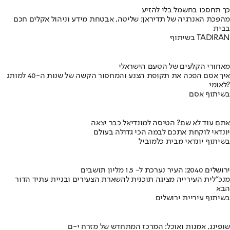
כך תחסכו בחשמל בלי להזיע
מהפכת האנרגיה של תדיראן: שליטה, אבטחת מידע וניהול אקלים חכם
בבית
בשיתוף TADIRAN
מאחורי הקלעים של הטעם הישראלי
איך אסם הפכה את תקופת הצנע והמחסור הקשה של שנות ה-40 למותג
לאומי?
בשיתוף אסם
אתם עוד לא שם? הטיסה למונדיאל כבר יצאה
יונדאי לוקחת אתכם לבמה הכי גדולה בעולם
בשיתוף יונדאי מבית כלמוביל
ירושלים 2040: העיר נערכת ל- 1.5 מליון תושבים
מנכ"לית העירייה מציגה תוכנית להשארת הצעירים ובניית עתיד הדור
הבא
בשיתוף עיריית ירושלים
שופינג, אמנות ואוכל: המרכז המתחדש של מזרח י-ם