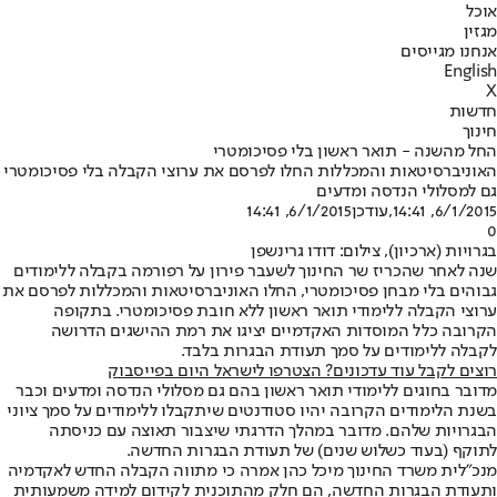
אוכל
מגזין
אנחנו מגייסים
English
X
חדשות
חינוך
החל מהשנה - תואר ראשון בלי פסיכומטרי
האוניברסיטאות והמכללות החלו לפרסם את ערוצי הקבלה בלי פסיכומטרי
גם למסלולי הנדסה ומדעים
6/1/2015, 14:41
,עודכן
6/1/2015, 14:41
0
בגרויות (ארכיון), צילום: דודו גרינשפן
שנה לאחר שהכריז שר החינוך לשעבר פירון על רפורמה בקבלה ללימודים
גבוהים בלי מבחן פסיכומטרי, החלו האוניברסיטאות והמכללות לפרסם את
ערוצי הקבלה ללימודי תואר ראשון ללא חובת פסיכומטרי. בתקופה
הקרובה כלל המוסדות האקדמיים יציגו את רמת ההישגים הדרושה
לקבלה ללימודים על סמך תעודת הבגרות בלבד.
רוצים לקבל עוד עדכונים? הצטרפו לישראל היום בפייסבוק
מדובר בחוגים ללימודי תואר ראשון בהם גם מסלולי הנדסה ומדעים וכבר
בשנת הלימודים הקרובה יהיו סטודנטים שיתקבלו ללימודים על סמך ציוני
הבגרויות שלהם. מדובר במהלך הדרגתי שיצבור תאוצה עם כניסתה
לתוקף (בעוד כשלוש שנים) של תעודת הבגרות החדשה.
מנכ"לית משרד החינוך מיכל כהן אמרה כי מתווה הקבלה החדש לאקדמיה
ותעודת הבגרות החדשה, הם חלק מהתוכנית לקידום למידה משמעותית