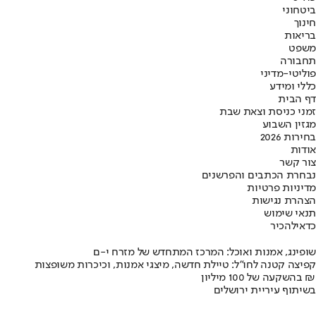
ביטחוני
חינוך
בריאות
משפט
תחבורה
פוליטי-מדיני
כללי ומידע
דף הבית
זמני כניסת וצאת שבת
מגזין השבוע
בחירות 2026
אודות
צור קשר
נבחרת הכתבים והפרשנים
מדיניות פרטיות
הצהרת נגישות
תנאי שימוש
כדאי
להכיר
שופינג, אמנות ואוכל: המרכז המתחדש של מזרח י-ם
קפיצה קטנה לחו"ל: טיילת חדשה, מיצגי אמנות, וכיכרות משופצות
בהשקעה של 100 מיליון ₪
בשיתוף עיריית ירושלים