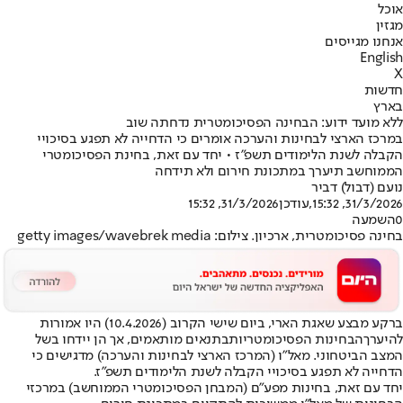
אוכל
מגזין
אנחנו מגייסים
English
X
חדשות
בארץ
ללא מועד ידוע: הבחינה הפסיכומטרית נדחתה שוב
במרכז הארצי לבחינות והערכה אומרים כי הדחייה לא תפגע בסיכויי
הקבלה לשנת הלימודים תשפ"ז • יחד עם זאת, בחינת הפסיכומטרי
הממוחשב תיערך במתכונת חירום ולא תידחה
נועם (דבול) דביר
31/3/2026, 15:32
,עודכן
31/3/2026, 15:32
0
השמעה
בחינה פסיכומטרית, ארכיון. צילום: getty images/wavebrek media
ברקע מבצע שאגת הארי, ביום שישי הקרוב (10.4.2026) היו אמורות
להיערך
הבחינות הפסיכומטריות
בתנאים מותאמים, אך הן יידחו בשל
המצב הביטחוני. מאל"ו (המרכז הארצי לבחינות והערכה) מדגישים כי
הדחייה לא תפגע בסיכויי הקבלה לשנת הלימודים תשפ"ז.
יחד עם זאת, בחינות מפע"ם (המבחן הפסיכומטרי הממוחשב) במרכזי