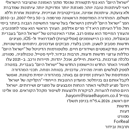
"ישראל היום" הוא גוף תקשורת שנוסד מתוך האמונה שהציבור הישראלי
ראוי לעיתונות טובה יותר, מאוזנת יותר ומדויקת יותר. עיתונות שמדברת
ולא צועקת. עיתונות אמינה, אובייקטיבית ועניינית. עיתונות אחרת וללא
תשלום. המהדורה המודפסת הראשונה פורסמה ב-30 ביולי 2007, וב-2010
הפך "ישראל היום" לעיתון הישראלי בעל שיעור החשיפה הגבוה ביותר בימי
חול. מו"ל העיתון היא ד"ר מרים אדלסון. העורך הראשי הוא עמר לחמנוביץ,
והעורך המייסד הוא עמוס רגב. אתרי האינטרנט של "ישראל היום" בעברית
ובאנגלית, כמו כן היישומונים (אפליקציות) לאנדרואיד ול-iOS, מציגים
חדשות מסביב לשעון, תוכן בלעדי, מבזקים ועדכונים, ניתוחים ופרשנויות,
וידיאו, פודקאסטים ושידורים חיים. פלטפורמות הדיגיטל של "ישראל היום"
כוללות ערוצי חדשות ודעות, תרבות ובידור, לייף סטייל, טכנולוגיה, ספורט,
כלכלה וצרכנות, בריאות, חיילים, אוכל, יהדות, תיירות ורכב. ב-2021 עלו
לאוויר האתר החדש והיישומון החדש של "ישראל היום" בעברית, במטרה
לספק לגולשים חוויה מהירה, עדכנית, בטוחה ונוחה. תכני המהדורה
המודפסת של העיתון זמינים גם באתר, במהדורה יומית מקוונת, ואפשר
לקבל אותם גם בניוזלטר. מועדון ההטבות הייחודי "הקליקה של ישראל
היום" מציע לגולשי האתר הנחות ומבצעים על מוצרים ושירותים. ישראל
היום פתוח להערות, לביקורת ולהצעות לשיפור מקהל הקוראים. פנו אלינו
במייל hayom@israelhayom.co.il.
יום ראשון, 5.4.2026
י"ח בניסן תשפ"ו
חדשות
דעות
ספורט
ForReal
תרבות ובידור