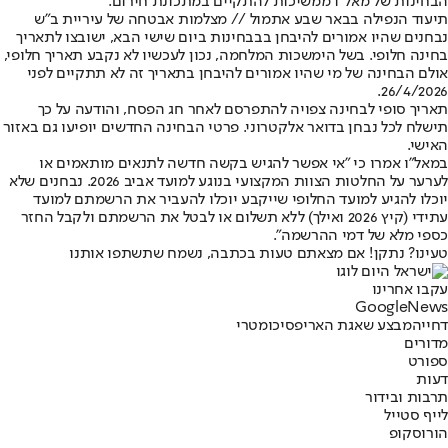
הבחינות של מאל"ו ממשיכות להתקיים במתכונת חירום.
תיעוד הנפילה בבאר שבע אתמול // מצלמות אבטחה של עיריית ב"ש
נבחנים שהיו אמורים להיבחן בבבחינות ביום שישי הבא, ישובצו לתאריך
בחינה חלופי. בשל הימשכות המלחמה, נכון לעכשיו לא נקבע תאריך חלופי,
אולם הבחינה של מי שהיו אמורים להיבחן בתאריך זה לא תתקיים לפני
26/4/2026.
תאריך סופי לבחינה צפויה להתפרסם לאחר חג הפסח, והודעה על כך
תישלח לכל נבחן בדואר אלקטרוני. פרטי הבחינה החדשים יופיעו גם באזור
האישי.
במאל"ו אמרו כי "אי אפשר להגיש בקשה חדשה לתנאים מותאמים או
לערער על החלטות הצוות המקצועי בנוגע למועד אביב 2026. נבחנים שלא
יוכלו להגיע למועד החלופי שייקבע יוכלו להעביר את הרשמתם למועד
עתידי (קיץ 2026 ואילך) ללא תשלום או לבטל את הרשמתם ולקבל החזר
כספי מלא של דמי ההרשמה".
טעינו? נתקן! אם מצאתם טעות בכתבה, נשמח שתשתפו אותנו
עקבו אחרינו
G
o
o
g
l
e
News
דחייה
מבצע שאגת הארי
פסיכומטרי
מדורים
ספורט
דעות
תרבות ובידור
לייף סטייל
הורוסקופ