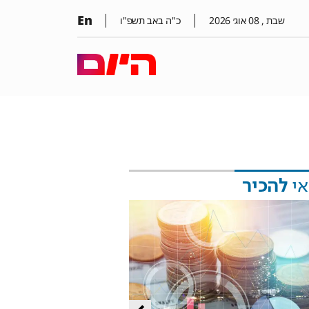
En
שבת ,
08
אוג׳
2026
כ"ה באב תשפ"ו
אי
להכיר