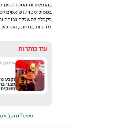
 מדיניות בתחום, ואנו כא
עוד כותרות
אופיר רבינוביץ'
|
13:02
אבי כהן
|
19:41
עור זוהר ובטן שטוחה:
נקבע מותו של הפ
המשקה שכולם שותים
מבני ברק לאחר ש
על הבוקר באמת עובד?
משקית
טעינו? נתקן! א