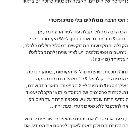
והתכנית המשולבת במדע והנדסה של חומרים. הקבלה לתוכניות כרוכה גם בראיון 
הכי הרבה מסלולים בלי פסיכומטרי
באוניברסיטה העברית היו הכי הרבה מסלולי קבלה עוד לפני הרפורמה, אך 
לתלמידים מצטיינים. כעת נוספו 5 תוכניות חדשות בנוסף ל-58 הקיימות. בשני 
מסלולים נוספים הורד רף הקבלה. המקצועות המבוקשים במסלול כוללים כלכלה, 
תזונה, חשבונאות, הנדסת מחשבים ופסיכולוגיה. יש לציין שניתן להתקבל לאלו 
 (110-112).
באוניברסיטת בן גוריון נפתחו 7 תוכניות שהצטרפו ל-13 הקיימות, ביניהן הנדסה 
תעשייה וניהול, ניהול, מדע המדינה - רק לבעלי 5 יח' באנגלית ובמתמטיקה 
בציונים גבוהים מאוד. בבר אילן נוספו 3 תוכניות ל-21 הקיימות: תואר בתקשורת, 
בסוציולוגיה ובמדעי המדינה. למרות פרסומים של המוסד כי תנאי הקבלה יעמוד 
על 85, ציון הסף למקצועות מדעי הרוח עומד על 95. בטכניון הייתה עד היום רק 
 להתקבל ללא פסיכומטרי, כעת יהיו 5.
יו"ר התאחדות הסטודנטים, גלעד ארדיטי: "באחריותינו שהצעירים שרוצים לרכוש 
השכלה ידעו מה הם תנאיהם וזכויותיהם ולכן דאגנו לאסף ולפרסם את המידע. אנו 