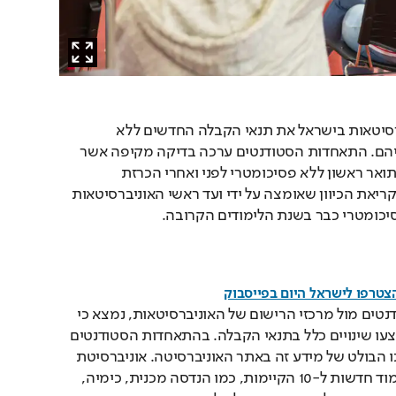
סיטאות בישראל את תנאי הקבלה החדשים ללא 
במוסד לימודיהם. התאחדות הסטודנטים ערכה בדיקה מקיפה אשר 
משווה את תנאי הקבלה לתואר ראשון ללא פסיכומטרי לפני ואחרי הכרזת 
הרפורמה. זאת בהמשך לקריאת הכיוון שאומצה על ידי ועד ראשי האוניברסיטאות 
יכומטרי כבר בשנת הלימודים הקרובה.
הצטרפו לישראל היום בפייסבוק
מבדיקת התאחדות הסטודנטים מול מרכזי הרישום של האוניברסיטאות, נמצא כי 
באוניברסיטת חיפה לא בוצעו שינויים כלל בתנאי הקבלה. בהתאחדות הסטודנטים 
מדגישים את חוסר נגישותו הבולט של מידע זה באתר האוניברסיטה. אוניברסיטת 
ת"א הוסיפה 8 תוכניות לימוד חדשות ל-10 הקיימות, כמו הנדסה מכנית, כימיה, 