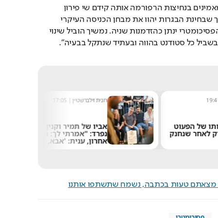
בהתאחדות הסטודנטים מאמינים בנחיצות הרפורמה אותה קידם שי פירון 
בפסיכומטרי, ושואפים לכך שבחינת הבגרות יהוו את מבחן הכניסה העיקרי 
בקבלה להשכלה גבוהה והפסיכומטרי ינתן כהזדמנות שניה. נמשיך הוביל שינוי 
ן בשביל כל סטודנט בהווה ובעתיד שנתקל בבעיה".
רונית זילברשטיין
|
17:05
מ
עוט
אביו של תמיר וקנין
ת
נחנק
נפרד: "אמרתי לך: תהיה
ע
אחרון, ענית: 'אבא, זה
ב
לא עובד ככה'"
ם מצאתם טעות בכתבה, נשמח שתשתפו אותנו
פסיכומטרי