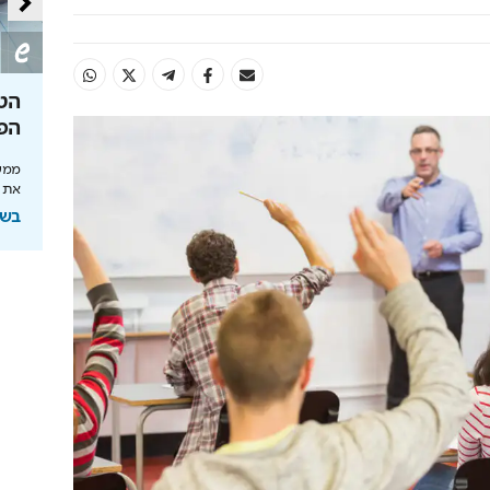
תעשו נכון
גיל 65 הוא רק אמצע הדרך
הט
להשקעה
הפ
לטובתכם. כך
תוחלת החיים מתארכת והכסף חייב לעבוד: כך
ממשי
תתכננו אופק כלכלי נכון
את 
בשיתוף מנורה מבטחים
בשי