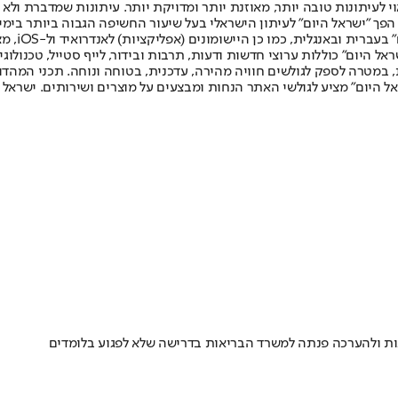
לעיתונות טובה יותר, מאוזנת יותר ומדויקת יותר. עיתונות שמדברת ולא צ
שלום. המהדורה המודפסת הראשונה פורסמה ב-30 ביולי 2007, וב-2010 הפך "ישראל היום" לעיתון הישראלי בעל שי
לחמנוביץ,
ל היום" כוללות ערוצי חדשות ודעות, תרבות ובידור, לייף סטייל, טכנולוגיה
ברית, במטרה לספק לגולשים חוויה מהירה, עדכנית, בטוחה ונוחה. תכני המה
ל היום" מציע לגולשי האתר הנחות ומבצעים על מוצרים ושירותים. ישראל 
נות ולהערכה פנתה למשרד הבריאות בדרישה שלא לפגוע בלומדים