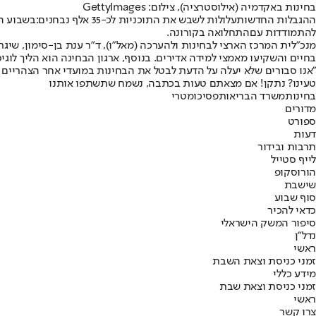
בחינות באקדמיה (אילוסטרציה), צילום: GettyImages
ההגבלות החדשות
עלולות לשבש את התוכניות לכ-35 אלף נבחנים:
בשבוע הב
להתמודדות עם
התחלואה בקורונה
.
מנכ"לית המרכז הארצי לבחינות ולהערכה (מאל"ו), ד"ר ענת בן-סימון, שי
בחיים והשקיעו מאמצי למידה אדירים. בנוסף, ארגון הבחינה הוא הליך לוג
"אנו סבורים שלא יעלה על הדעת לבטל את הבחינות במועדי אחר הצהריים
טעינו? נתקן! אם מצאתם טעות בכתבה, נשמח שתשתפו אותנו
בחינות
משרד הבריאות
פסיכומטרי
מדורים
ספורט
דעות
תרבות ובידור
לייף סטייל
הורוסקופ
שישבת
סוף שבוע
כדאי להכיר
סיפור המשק הישראלי
נדל"ן
ראשי
זמני כניסת וצאת השבת
מידע כללי
זמני כניסת וצאת שבת
ראשי
צרו קשר