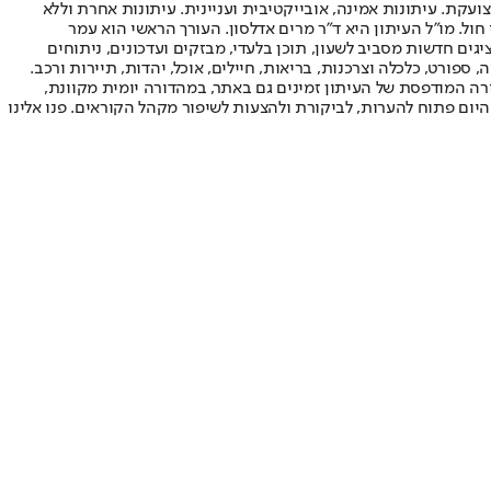
ועקת. עיתונות אמינה, אובייקטיבית ועניינית. עיתונות אחרת וללא
עור החשיפה הגבוה ביותר בימי חול. מו"ל העיתון היא ד"ר מרים אדלסון. העורך הראשי הוא עמר
 והעורך המייסד הוא עמוס רגב. אתרי האינטרנט של "ישראל היום" בעברית ובאנגלית, כמו כן היישומונים (אפליקציות) לאנדרואיד ול-iOS, מציגים חדשות מסביב לשעון, תוכן בלעדי, מבזקים ועדכונים, ניתוחים
, ספורט, כלכלה וצרכנות, בריאות, חיילים, אוכל, יהדות, תיירות ורכב.
דורה המודפסת של העיתון זמינים גם באתר, במהדורה יומית מקוונת,
היום פתוח להערות, לביקורת ולהצעות לשיפור מקהל הקוראים. פנו אלינו