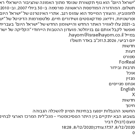
"ישראל היום" הוא גוף תקשורת שנוסד מתוך האמונה שהציבור הישראלי ראוי 
ת
ופרשנויות, וידיאו, פודקאסטים ושידורים חיים. פלטפורמות הדיגיטל של "ישרא
ב-2021 עלו לאוויר האתר החדש והיישומון החדש של "ישראל היום" בע
ואפשר לקבל אותם גם בניוזלטר. מועדון ההטבות הייחודי "הקליקה של ישרא
במייל hayom@israelhayom.co.il.
יום רביעי, 11.3.2026
כ"ב באדר תשפ"ו
חדשות
דעות
ספורט
ForReal
תרבות ובידור
אוכל
מגזין
אנחנו מגייסים
English
X
חדשות
חינוך
החשש: ההגבלות יפגעו בבחינות המיון להשכלה הגבוהה
בשבוע הבא יתקיים בין היתר הפסיכומטרי • מנכ"לית המרכז הארצי לבחי
נועם (דבול) דביר
8/12/2020, 17:37
,עודכן
8/12/2020, 18:28
0