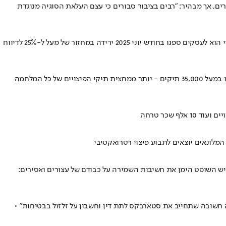
ם, אך מבהיר: "רבים בציבור סבורים כי עצם העלאת הסוגיה מנוגדת
המתווה כולל פיצוי במסלול הוצאות מזכות לעסקים בכל רחבי הארץ ופיצוי למשכירי דירות בגין אובדן הכנסות משכר דירה כתוצאה מנזק ישיר • הפיצוי הוא לעסקים ספגו בחודש יוני 2025 ירידה במחזור של מעל ל-25% לדיווח
אמיר דהן, מנהל מס רכוש, בראיון על ההרס הרב במהלך מבצע "עם כלביא" • 25 בניינים מיועדים להריסה ויותר מ-10,000 אזרחים פונו מביתם • "אנחנו במעל 35,000 תיקים - יותר ממחצית תיקי הפיצויים של כל המלחמה
לונאים יוצאים לתבוע פיצוי רטרואקטיבי
ימוקיו הדגיש השופט הימן את חשיבות השמירה על כבודם של עצורים ואסירים:
ה חשובה שתחייב את סטארבקס לתת דין וחשבון על זלזול בבטיחות" •