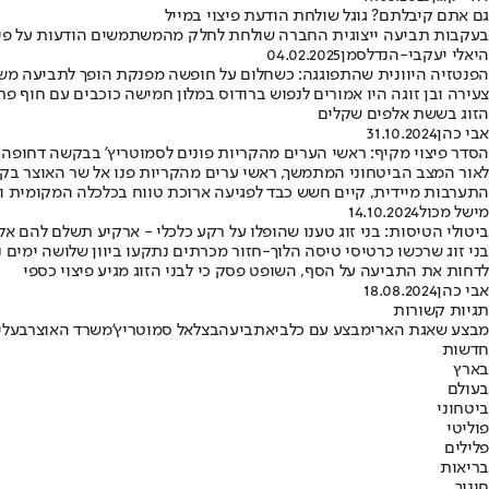
גם אתם קיבלתם? גוגל שולחת הודעת פיצוי במייל
בעקבות תביעה ייצוגית החברה שולחת לחלק מהמשתמשים הודעות על פיצוי
היאלי יעקבי-הנדלסמן
04.02.2025
הפנטזיה היוונית שהתפוגגה: כשחלום על חופשה מפנקת הופך לתביעה מ
צעירה ובן זוגה היו אמורים לנפוש ברודוס במלון חמישה כוכבים עם חוף 
הזוג בששת אלפים שקלים
אבי כהן
31.10.2024
הסדר פיצוי מקיף: ראשי הערים מהקריות פונים לסמוטריץ' בבקשה דחופה ל
לאור המצב הביטחוני המתמשך, ראשי ערים מהקריות פנו אל שר האוצר בקריא
התערבות מיידית, קיים חשש כבד לפגיעה ארוכת טווח בכלכלה המקומית ובח
מישל מכול
14.10.2024
ביטולי הטיסות: בני זוג טענו שהופלו על רקע כלכלי - ארקיע תשלם להם אל
בני זוג שרכשו כרטיסי טיסה הלוך-חזור מכרתים נתקעו ביוון שלושה ימי
לדחות את התביעה על הסף, השופט פסק כי לבני הזוג מגיע פיצוי כספי
אבי כהן
18.08.2024
תגיות קשורות
מבצע שאגת הארי
מבצע עם כלביא
תביעה
בצלאל סמוטריץ'
משרד האוצר
בעלי
חדשות
בארץ
בעולם
ביטחוני
פוליטי
פלילים
בריאות
חינוך