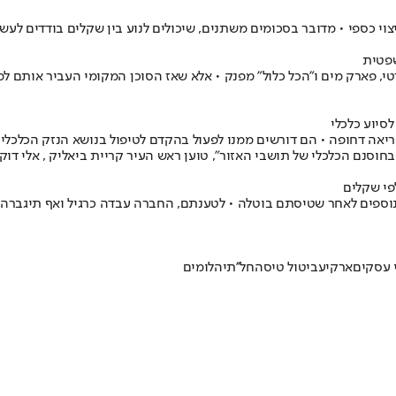
 כספי • מדובר בסכומים משתנים, שיכולים לנוע בין שקלים בודדים לעש
שפטית
פרטי, פארק מים ו"הכל כלול" מפנק • אלא שאז הסוכן המקומי העביר אותם
סיוע כלכלי
ה דחופה • הם דורשים ממנו לפעול בהקדם לטיפול בנושא הנזק הכלכלי הנג
וסנם הכלכלי של תושבי האזור", טוען ראש העיר קריית ביאליק , אלי דוק
פי שקלים
ם נוספים לאחר שטיסתם בוטלה • לטענתם, החברה עבדה כרגיל ואף תיגבר
 עסקים
ארקיע
ביטול טיסה
חל''ת
יהלומים