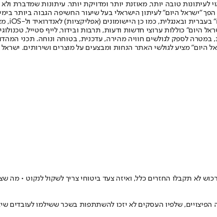
לעיתונות טובה יותר, מאוזנת יותר ומדויקת יותר. עיתונות שמדברת ולא צ
שלום. המהדורה המודפסת הראשונה פורסמה ב-30 ביולי 2007, וב-2010 הפך "ישראל היום" לעיתון הישראלי בעל שי
לחמנוביץ,
ל היום" כוללות ערוצי חדשות ודעות, תרבות ובידור, לייף סטייל, טכנולוגיה
ברית, במטרה לספק לגולשים חוויה מהירה, עדכנית, בטוחה ונוחה. תכני המה
ל היום" מציע לגולשי האתר הנחות ומבצעים על מוצרים ושירותים. ישראל 
כוש לא תקבלו החזרים כלל, ואיזה צעד ביטוחי צריך לשקול לנקוט • מה ש
פיצויים, שלפיו העסקים לא יזכו להשתתפות בשכר ששילמו לעובדים שיצא