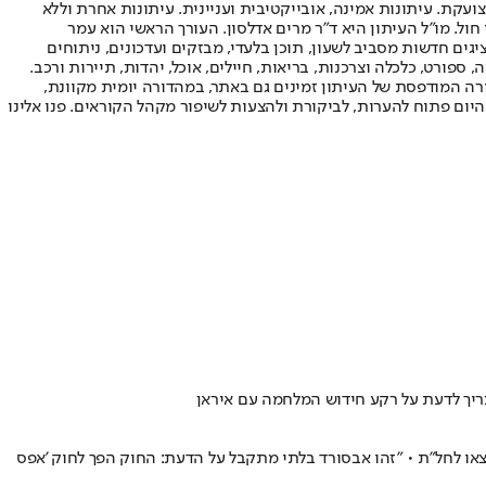
ועקת. עיתונות אמינה, אובייקטיבית ועניינית. עיתונות אחרת וללא
עור החשיפה הגבוה ביותר בימי חול. מו"ל העיתון היא ד"ר מרים אדלסון. העורך הראשי הוא עמר
 והעורך המייסד הוא עמוס רגב. אתרי האינטרנט של "ישראל היום" בעברית ובאנגלית, כמו כן היישומונים (אפליקציות) לאנדרואיד ול-iOS, מציגים חדשות מסביב לשעון, תוכן בלעדי, מבזקים ועדכונים, ניתוחים
, ספורט, כלכלה וצרכנות, בריאות, חיילים, אוכל, יהדות, תיירות ורכב.
דורה המודפסת של העיתון זמינים גם באתר, במהדורה יומית מקוונת,
היום פתוח להערות, לביקורת ולהצעות לשיפור מקהל הקוראים. פנו אלינו
צריך לדעת על רקע חידוש המלחמה עם איראן
ו לחל"ת • "זהו אבסורד בלתי מתקבל על הדעת: החוק הפך לחוק 'אפס