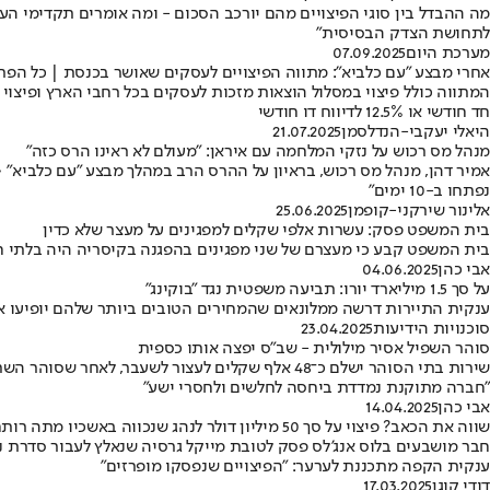
מה ההבדל בין סוגי הפיצויים מהם יורכב הסכום - ומה אומרים תקדימי הע
לתחושת הצדק הבסיסית"
מערכת היום
07.09.2025
אחרי מבצע "עם כלביא": מתווה הפיצויים לעסקים שאושר בכנסת | כל הפר
חד חודשי או 12.5% לדיווח דו חודשי
היאלי יעקבי-הנדלסמן
21.07.2025
מנהל מס רכוש על נזקי המלחמה עם איראן: "מעולם לא ראינו הרס כזה"
נפתחו ב-10 ימים"
אלינור שירקני-קופמן
25.06.2025
בית המשפט פסק: עשרות אלפי שקלים למפגינים על מעצר שלא כדין
בית המשפט קבע כי מעצרם של שני מפגינים בהפגנה בקיסריה היה בלתי חוקי ופגע בזכויותיהם החו
אבי כהן
04.06.2025
על סך 1.5 מיליארד יורו: תביעה משפטית נגד "בוקינג"
ענקית התיירות דרשה ממלונאים שהמחירים הטובים ביותר שלהם יופיעו אצ
סוכנויות הידיעות
23.04.2025
סוהר השפיל אסיר מילולית - שב"ס יפצה אותו כספית
שירות בתי הסוהר ישלם כ־48 אלף שקלים לעצור לשע
"חברה מתוקנת נמדדת ביחסה לחלשים ולחסרי ישע"
אבי כהן
14.04.2025
שווה את הכאב? פיצוי על סך 50 מיליון דולר לנהג שנכווה באשכיו מתה רותח
חבר מושבעים בלוס אנג'לס פסק לטובת מייקל גרסיה שנאלץ לעבור סדרת ני
ענקית הקפה מתכננת לערער: "הפיצויים שנפסקו מופרזים"
דודי קוגן
17.03.2025