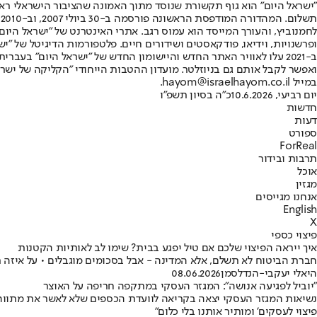
"ישראל היום" הוא גוף תקשורת שנוסד מתוך האמונה שהציבור הישראלי ראוי 
ת
ופרשנויות, וידיאו, פודקאסטים ושידורים חיים. פלטפורמות הדיגיטל של "ישרא
ב-2021 עלו לאוויר האתר החדש והיישומון החדש של "ישראל היום" בע
ואפשר לקבל אותם גם בניוזלטר. מועדון ההטבות הייחודי "הקליקה של ישרא
במייל hayom@israelhayom.co.il.
יום רביעי, 10.6.2026
כ"ה בסיון תשפ"ו
חדשות
דעות
ספורט
ForReal
תרבות ובידור
אוכל
מגזין
אנחנו מגייסים
English
X
פיצוי כספי
איך ייראה הפיצוי שלכם אם טיל יפגע בבית? שימו לב לאותיות הקטנות
חברת הביטוח לא תשלם, אלא המדינה - אבל בסכומים מוגבלים • על איזה ר
היאלי יעקבי-הנדלסמן
08.06.2026
"יוביל לפגיעה אנושה": המגזר העסקי במתקפה חריפה על האוצר
נשיאות המגזר העסקי יצאה בקריאה לוועדת הכספים שלא לאשר את מתווה ה
פיצוי לעסקים' ומותיר אותנו בלי כלום"