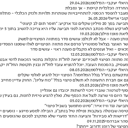
היאלי יעקבי-הנדלסמן
29.04.2026
החרדה הכלכלית קיימת - אך נסבלת
מעבר להפסד הכספי, להתחייבויות שנותרות תלויות ולנזק הכלכלי - מתלווה
קובי אריאלי
24.03.2026
תביעה בסך 20 מיליון שקלים נגד ארקיע: “חוסר תום לב קיצוני”
לארקיע נשלח מכתב התראה לפני תביעה עליו היא צריכה להשיב בתוך 5 ימים • טענות להפרת הסכמות, דפוס פעולה חוזר וחוסר שקיפות
ליאת מופז מילצ'ן
19.03.2026
נותן מענה - אבל לא לכולם: עושים סדר במתווה הפיצויים למשק
שר האוצר בצלאל סמוטריץ' פרסם את מתווה הפיצויים לאלו שספגו הפסדים ב
זכאים - ואיל וענפים לא מקבלים מענה ראוי • עושים סדר
היאלי יעקבי-הנדלסמן
12.03.2026
זה מתווה הפיצוי לשכירים: יציאה לחל"ת והקלות בתנאי הזכאות לדמי אבט
מעסיק, בהסכמת העובד, יוכל להוציא עובד לחל"ת ובגין תקופת החל"ת יק
היאלי יעקבי-הנדלסמן
08.03.2026
נתקעתם בחו"ל בגלל המלחמה? הפיצוי יכול להגיע לאלפי שקלים
גם אם חברת התעופה לא תשלם פיצוי בגלל “כוח עליון”, החוק עדיין מחייב
ליאת מופז מילצ'ן
05.03.2026
סוף לטרטור: שוברי זיכוי לרשתות יכובדו גם אונליין
עד היום מי שרצה לנצל את הכסף שלו, נאלץ להגיע פיזית לחנות, גם בעיד
היאלי יעקבי-הנדלסמן
05.02.2026
תביעה נגד וויז אייר: "סיוט מתמשך בשביל פיצוי"
טיסה שבוטלה בעקבות נפילת טיל בנתב"ג, הובילה למסע מייגע • נוסעים יש
"דרישות לא סבירות" והציעה החזר מזערי שלא מתקרב לסכום שהנוסעים 
סהר אברהמי
09.11.2025
הפיצוי של רומן זדורוב ייחתך?