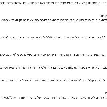
בר • אמיר גונן, לשעבר ראש מחלקת מיסוי באגף החדשנות עושה סדר בדברי
טים
קתיות • השוטרים יחויבו לשלם 20 אלף שקל פיצויים ועוד 10 אלף שכר טרחה
לה באתר - בניגוד לתקנות • בעקבות החלטת רשות התחרות האירופית, המ
בר, לאחר שסוהר השתלח בו בקללות • "אסירים זכאים שינהגו בהם באופן אנושי" • בנ
תוחים לאחר שנכווה לאחר שתה רותח נשפך על ברכיו • עורך דינו: "פסיק