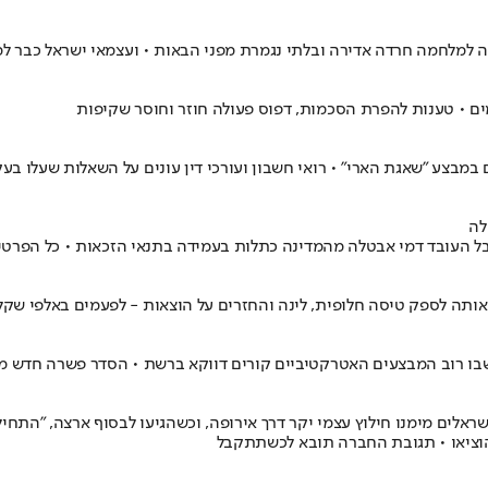
 למלחמה חרדה אדירה ובלתי נגמרת מפני הבאות • ועצמאי ישראל כבר למוד
מבצע "שאגת הארי" • רואי חשבון ועורכי דין עונים על השאלות שעלו בעק
לה
בל העובד דמי אבטלה מהמדינה כתלות בעמידה בתנאי הזכאות • כל הפרטי
 אותה לספק טיסה חלופית, לינה והחזרים על הוצאות - לפעמים באלפי שקל
ן שבו רוב המבצעים האטרקטיביים קורים דווקא ברשת • הסדר פשרה חדש מ
ראלים מימנו חילוץ עצמי יקר דרך אירופה, וכשהגיעו לבסוף ארצה, "התחי
הוציאו • תגובת החברה תובא לכשתתקבל