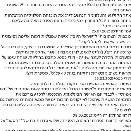
אתר Rotten Tomatoes קבע: זוהי הסדרה הטובה ביותר ב-25 השנים
האחרונות
אתר הקולנוע והטלוויזיה הנחשב דירג את תוכניות הטלוויזיה המוצלחות
ביותר בחצי היובל האחרון • מי ניצחה והאם הסדרה האהובה עליכם
נכנסה לרשימה?
עמי פרידמן
25.07.2023
כוכבות "הצהובות" ל"ישראל היום": "אישה שמגלמת דמות אלימה וקיצונית
זה משהו שקשה לקהל לקבל"
סדרת דרמת המתח והמיסתורין המצליחה המשודרת ב-yes, בהובלתן של
כריסטינה ריצ'י, ג'ולייט לואיס, לורן אמברוז ושאר שחקניות ותיקות
מוערכות, חוזרת לעונה שנייה • דודי כספי, כתבנו בהוליווד, שוחח עימן על
התמות המורכבות והמצמררות שעולות שלב בפרקים החדשים, ומנסה
לברר איתן את סוד ההצלחה • "אני נפעמת בכל פעם מחדש להביט סביבי
ולראות נשים מוכשרות וחזקות בנות 40 פלוס", מספרת ריצ'י
דודי כספי
29.03.2023
היפות והאמיצות: הנשים הכי חזקות בטלוויזיה לדורותיה
מחאליסי המסוכנת מ"משחקי הכס" ועד לסוקי סטקהאוס הסקסית של "דם
אמיתי" - לכבוד יום האישה הבינלאומי, התכנסנו לרכז עבורכם את
הדמויות הנשיות שהפכו לאייקונים תרבותיים של ממש, והותירו מורשת גם
בעולם האמיתי ועד עצם היום הזה • האם הבחורה האהובה עליכם נכנסה
לרשימה?
דורון פרידמן
,
רון רייטן
08.03.2023
מעריצי הרוצח הסדרתי האהוב, הסכיתו: שלוש סדרות בת של "דקסטר" על
האש