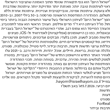
"ישראל היום" הוא גוף תקשורת שנוסד מתוך האמונה שהציבור הישראלי
ראוי לעיתונות טובה יותר, מאוזנת יותר ומדויקת יותר. עיתונות שמדברת
ולא צועקת. עיתונות אמינה, אובייקטיבית ועניינית. עיתונות אחרת וללא
תשלום. המהדורה המודפסת הראשונה פורסמה ב-30 ביולי 2007, וב-2010
הפך "ישראל היום" לעיתון הישראלי בעל שיעור החשיפה הגבוה ביותר בימי
חול. מו"ל העיתון היא ד"ר מרים אדלסון. העורך הראשי הוא עמר לחמנוביץ,
והעורך המייסד הוא עמוס רגב. אתרי האינטרנט של "ישראל היום" בעברית
ובאנגלית, כמו כן היישומונים (אפליקציות) לאנדרואיד ול-iOS, מציגים
חדשות מסביב לשעון, תוכן בלעדי, מבזקים ועדכונים, ניתוחים ופרשנויות,
וידיאו, פודקאסטים ושידורים חיים. פלטפורמות הדיגיטל של "ישראל היום"
כוללות ערוצי חדשות ודעות, תרבות ובידור, לייף סטייל, טכנולוגיה, ספורט,
כלכלה וצרכנות, בריאות, חיילים, אוכל, יהדות, תיירות ורכב. ב-2021 עלו
לאוויר האתר החדש והיישומון החדש של "ישראל היום" בעברית, במטרה
לספק לגולשים חוויה מהירה, עדכנית, בטוחה ונוחה. תכני המהדורה
המודפסת של העיתון זמינים גם באתר, במהדורה יומית מקוונת, ואפשר
לקבל אותם גם בניוזלטר. מועדון ההטבות הייחודי "הקליקה של ישראל
היום" מציע לגולשי האתר הנחות ומבצעים על מוצרים ושירותים. ישראל
היום פתוח להערות, לביקורת ולהצעות לשיפור מקהל הקוראים. פנו אלינו
במייל hayom@israelhayom.co.il.
יום רביעי, 15.7.2026
א' באב תשפ"ו
חדשות
דעות
ספורט
ForReal
תרבות ובידור