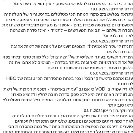
הודה כי הדבר כמעט גרם לו לפרוש ממשחק • איך הוא מרגיש היום?
דורון פרידמן
18.08.2025
נתראה בפלאשבק: מקרי המוות הכי מטלטלים בהיסטוריה של הטלוויזיה
הפרקים שכללו את הסצנות האלה השאירו את הצופים המומים, כואבים,
ולפעמים גם בהרגשה שבגדו בהם • אספנו 12 מקרים מורבידיים ששינו את
הסדרות שלהם – וגם את המעריצים – לתמיד • ואיזו סדרה הצטרפה
לאחרונה לדירוג?
דורון פרידמן
26.04.2025
"תגידו לי שזה לא אמיתי!": הצופים זועמים על מותה של דמות אהובה
בסדרת הלהיט
הפרק התשיעי בעונה השלישית של "הצהובות" כלל מוות טרגי ובלתי צפוי
של אחת מהדמויות האהובות ביותר בסדרה • הצופים לא אהבו את זה
בלשון המעטה - ושיתפו את תחושותיהם ברשת
דורון פרידמן
06.04.2025
עזבו אתכם מ"משחקי הכס" וצפו באחת מהסדרות הכי טובות של HBO
לדורותיה
לא רק עמוק ב-VOD כי אם גם "עמוק באדמה" • תוכנית המופת של רשת
הטלוויזיה האיכותית היא ללא ספק סדרת חובה לחלץ ולהוציא מארון
הקבורה אם לא נכחתם בזמן אמת בהלוויה • החיים בצל המוות מעולם לא
נראו טוב יותר
ניר וולף
,
רון רייטן
05.11.2024
הגעתם ליעד: דירגנו את פרקי הסיום הכי טובים בתולדות הטלוויזיה
לאחר כמה דיונים ממושכים ונוקבים, שלעיתים התפתחו לוויכוחים
סוערים, דירגנו את הפינאלות המוצלחות ביותר של כמה מהסדרות הכי
אייקוניות שריצדו על המסכים שלנו בעשורים האחרונים, והסתיימו באופן