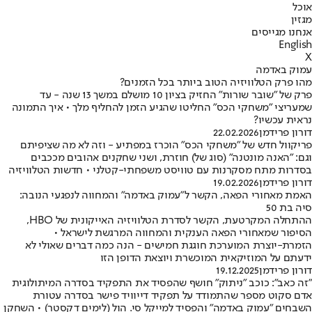
אוכל
מגזין
אנחנו מגייסים
English
X
עמוק באדמה
מהו פרק הטלוויזיה הטוב ביותר בכל הזמנים?
פרק של "שובר שורות" החזיק בציון 10 מושלם במשך 13 שנה - עד
שמעריצי "משחקי הכס" החליטו שהגיע הזמן להחליף מלך • איך התמונה
נראית עכשיו?
דורון פרידמן
22.02.2026
פריקוול חדש של "משחקי הכס" הוכרז במפתיע - וזה לא מה שציפיתם
וגם: "האנה מונטנה" (סוג של) חוזרת, ושני שחקנים אהובים מככבים
בסדרות מתח מסקרנות עם טוויסט משפחתי-קטלני • חדשות הטלוויזיה
דורון פרידמן
19.02.2026
האמת מאחורי הפאה, הקשר ל"עמוק באדמה" והמחווה לנפגעי הנובה:
סיה בת 50
ההתחלה המקרטעת, הקשר לסדרת הטלוויזיה האייקונית של HBO,
הסיפור שמאחורי הפאה הענקית והמחווה המרגשת לישראל •
הזמרת-יוצרת המוערכת חוגגת חמישים - הנה כמה דברים שאולי לא
ידעתם על המוזיקאית המוכשרת ויוצאת הדופן הזו
דורון פרידמן
19.12.2025
"זה כאב": כוכב "ניתוק" חושף שהפסיד את התפקיד בסדרה המיתולוגית
אדם סקוט מספר שהתמודד על תפקיד דייוויד פישר בסדרה עטורת
השבחים "עמוק באדמה" והפסיד למייקל סי. הול (לימים דקסטר) • השחקן