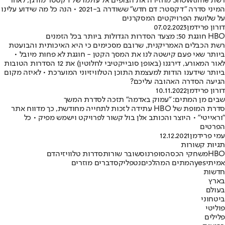
רשת Showtime מחזירה את הצופים אל עולמו של דקסטר מורגן, לאחר
המיני סדרה "דקסטר: דם חדש" ששודרה ב-2021 • הנה כל מה שידוע עלינו
על שלושת הפרויקטים המסקרנים
דורון פרידמן
07.02.2023
HBO חוגגת 50: מצעד הסדרות הגדולות ביותר בכל הזמנים
רשת הכבלים האמריקנית, שרובם מסכימים כי היא האיכותית והבועטת
ביותר שאי פעם קישטה לנו את המסך הקטן - חוגגת לא פחות מיובל •
לאור המאורע, דירגנו (באופן סובייקטיבי לחלוטין) את 12 הסדרות הטובות
ביותר שידענו הודות למעצמת התוכן הטלוויזיוני המוערכת • לאיזה מקום
הגיעה הסדרה האהובה עליכם?
דורון פרידמן
10.11.2022
שבים מן המתים: "עמוק באדמה" תזכה לסדרת המשך
סדרת המופת של HBO עתידה לזכות לתחייה מחודשת, כך מדווח אתר
"וראייטי" • היוצר והכותב אלן בול קשור לפרויקט וישמש מפיק • כל
הפרטים
עמי פרידמן
12.12.2021
תגיות קשורות
HBO
משחקי הכס
הסופרנוס
שובר שורות
סדרות טלוויזיה
דם
אמיתי
yes
המתים המהלכים
נטפליקס
דברים מוזרים
חדשות
בארץ
בעולם
ביטחוני
פוליטי
פלילים