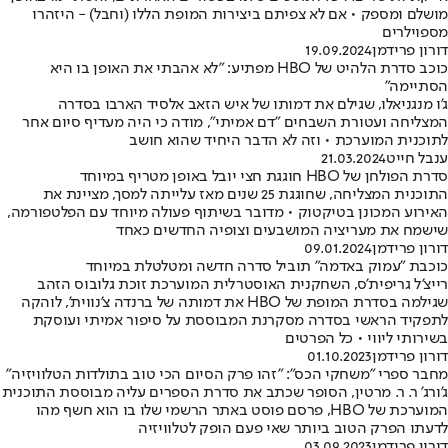
מושלם ומספק • אם לא צפיתם ביצירות המופת הללו (וחבל) - היזהרו
מספוילרים
דורון פרידמן
19.09.2024
כוכב סדרת הלהיט של HBO מפתיע: "לא אהבתי את האופן בו היא
הסתיימה"
ג'ו מנגניאלו, שגילם את דמותו של איש הזאב אלסיד הארבו בסדרה
המצליחה ועטורת השבחים "דם אמיתי", מודה כי היה מעדיף סיום אחר
לתוכנית המוערכת • וזה לא הדבר היחיד שהוא חושב
ענבל חייט
21.03.2024
סדרת הפולחן של HBO חוגגת חצי יובל באופן מטריף במיוחד
התוכנית המצליחה, שחוגגת 25 שנים מאז עלייתה למסך, מציינת את
האירוע המכונן בטיקטוק • מדובר בשיתוף פעולה מיוחד עם הפלטפורמה,
שישמח את מעריציה המושבעים וצופיה החדשים כאחד
דורון פרידמן
09.01.2024
כוכבת "עמוק באדמה" תוביל סדרה חדשה ומטלטלת במיוחד
רייצ'ל גריפית'ס, השחקנית האוסטרלית המוערכת זוכת גלובוס הזהב
שגילמה בסדרת המופת של HBO את דמותה של ברנדה צ'נווית', לוהקה
לתפקיד הראשי בסדרה מסקרנת המבוססת על סיפור אמיתי ועוסקת
בשירותי ליווי • כל הפרטים
דורון פרידמן
01.10.2023
מחבר ספרי "משחקי הכס": "זהו פרק הסיום הכי טוב בתולדות הטלוויזיה"
ג'ורג' ר. ר. מרטין, הסופר שכתב את סדרת הספרים עליה מבוססת התוכנית
המוערכת של HBO, פרסם פוסט באתר הרשמי שלו בו הוא חשף מהו
לדעתו הפרק הטוב ביותר שאי פעם הופק לטלוויזיה
דורון פרידמן
03.09.2023