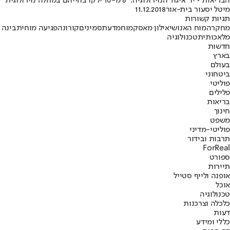
הבריאות • יו" איגוד הנוירולוגיה: "6 מ-10 ילקו בחייהם במחלה נוירולוגית"
מיטל יסעור בית-אור
11.12.2018
תגיות קשורות
מחקר
המוח האנושי
אילון מאסק
מוח
מדע
תסמינים
קורונה
פגיעה מוחית
בינה
מלאכותית
טכנולוגיה
חדשות
בארץ
בעולם
ביטחוני
פוליטי
פלילים
בריאות
חינוך
משפט
פוליטי-מדיני
תרבות ובידור
ForReal
ספורט
תיירות
אופנה ולייף סטייל
אוכל
טכנולוגיה
כלכלה וצרכנות
דעות
כללי ומידע