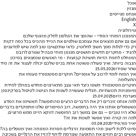
אוכל
מגזין
אנחנו מגייסים
English
X
נוירולוגיה
המנגנון המוחי הסודי - שהופך את הטלפון לחלק מהגוף שלכם
אם גם אתם מוצאים את עצמכם שולפים את הנייד מהכיס בכל כמה דקות
רק כדי לגלות מסך חשוך לחלוטין, כדאי שתקשיבו טוב למה שיש למדענים
להגיד • מחקרים חדשים חושפים מנגנון מוחי מבהיל שגורם לרובנו
המוחלט לחוות הזיות חושיות קבועות • מי האנשים שנמצאים בסיכון
הגבוה ביותר, ואיך פעולה פשוטה אחת בכיס שלכם יכולה לעצור את זה מיד
שחר שפירו
23.05.2026
איך המוח לומד לרכוב על אופניים? חוקרים מסטנפורד פענחו את
התעלומה
חוקרים מסטנפורד חשפו כיצד תאי עצב מתארגנים מחדש במהלך למידת
מיומנויות תנועתיות, תגלית שעשויה לשנות את הגישה לטיפול בפרקינסון
מערכת היום
23.09.2025
למה אנחנו זוכרים רק את הדברים הרעים מהחופשה? תאשימו את המדע
כששואלים אותנו איך היה בחופשה, רוב הסיפורים שלנו מתמקדים בדברים
שלא היו טובים – גם אם במשך רוב החופשה דווקא היינו ממש מרוצים.
למה זה קורה ואיך אפשר לשנות את זה?
יאיר מור
,
פידי
05.08.2025
סיוט ללכת לישון: מהי תסמונת הרגליים חסרות המנוחה ואיך מטפלים בה?
אנשים רבים חווים את התופעה שגורמת לדחף להזיז את הרגליים בשכיבה