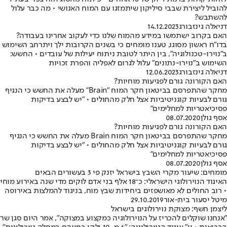
להוביל ליצירת שבבי סיליקון שיתמזגו עם המוח האנושי • מה כבר עלול
להשתבש?
דניאלה גינזבורג
14.12.2023
האם בקרוב ישתמשו במידע מהמוח שלנו כדי לעקוב אחרינו בעבודה?
בדו"ח ראשון מסוגו, טענו מומחים כי בשנים הקרובות ילך ויתרחב השימוש
ב"נוירו-טכנולוגיה", בין היתר לטובת ניתוח יעילות של עובדים • החשש:
השימוש ב"נוירו-נתונים" עלול לגרום לאפליה והפרת זכויות
דניאלה גינזבורג
12.06.2023
האם הקורונה גורם לפגיעות מוחיות?
מחקר שהתפרסם בביטאון חקר המוח "Brain" מעלה את החשש כי הנגיף
גורם לבעיות קוגניטיביות אצל חלק מהחולים • "יש לבצע בדיקות
פסיכיאטריות למחלימים"
אסף גולן
08.07.2020
האם הקורונה גורם לפגיעות מוחיות?
מחקר שהתפרסם בביטאון חקר המוח Brain מעלה את החשש כי הנגיף
גורם לבעיות קוגניטיביות אצל חלק מהחולים • "יש לבצע בדיקות
פסיכיאטריות למחלימים"
אסף גולן
08.07.2020
מומחים: שיעור מקרי השבץ בישראל יזנק פי 3 בעשורים הבאים
האיגוד הנוירולוגי הישראלי: כ־18 אלף בני אדם לוקים מדי שנה באירוע מוחי
• רוב החולים לא מאושפזים ביחידות שבץ מוח, בניגוד להמלצות באירופה
מיטל יסעור בית-אור
29.10.2019
ליצמן חשף: מצוקת נוירולוגים בישראל
"אנחנו שוקלים להכריז על הנוירולוגיה כמקצוע במצוקה", אמר היום סגן שר