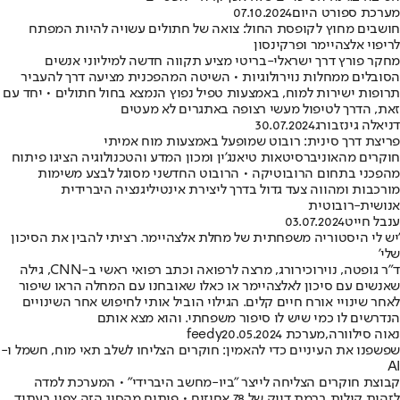
מערכת ספורט היום
07.10.2024
חושבים מחוץ לקופסת החול: צואה של חתולים עשויה להיות המפתח
לריפוי אלצהיימר ופרקינסון
מחקר פורץ דרך ישראלי-בריטי מציע תקווה חדשה למיליוני אנשים
הסובלים ממחלות נוירולוגיות • השיטה המהפכנית מציעה דרך להעביר
תרופות ישירות למוח, באמצעות טפיל נפוץ הנמצא בחול חתולים • יחד עם
זאת, הדרך לטיפול מעשי רצופה באתגרים לא מעטים
דניאלה גינזבורג
30.07.2024
פריצת דרך סינית: רובוט שמופעל באמצעות מוח אמיתי
חוקרים מהאוניברסיטאות טיאנג'ין ומכון המדע והטכנולוגיה הציגו פיתוח
מהפכני בתחום הרובוטיקה • הרובוט החדשני מסוגל לבצע משימות
מורכבות ומהווה צעד גדול בדרך ליצירת אינטיליגנציה היברידית
אנושית-רובוטית
ענבל חייט
03.07.2024
'יש לי היסטוריה משפחתית של מחלת אלצהיימר. רציתי להבין את הסיכון
שלי'
ד"ר גופטה, נוירוכירורג, מרצה לרפואה וכתב רפואי ראשי ב-CNN, גילה
שאנשים עם סיכון לאלצהיימר או כאלו שאובחנו עם המחלה הראו שיפור
לאחר שינויי אורח חיים קלים. הגילוי הוביל אותי לחיפוש אחר השינויים
הנדרשים לו כמי שיש לו סיפור משפחתי. והוא מצא אותם
נאוה סילוורה
,
מערכת feedy
20.05.2024
שפשפנו את העיניים כדי להאמין: חוקרים הצליחו לשלב תאי מוח, חשמל ו-
AI
קבוצת חוקרים הצליחה לייצר "ביו-מחשב היברידי" • המערכת למדה
לזהות קולות ברמת דיוק של 78 אחוזים • פיתוח מהסוג הזה צפוי בעתיד