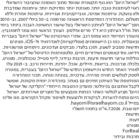
"ישראל היום" הוא גוף תקשורת שנוסד מתוך האמונה שהציבור הישראלי
ראוי לעיתונות טובה יותר, מאוזנת יותר ומדויקת יותר. עיתונות שמדברת
ולא צועקת. עיתונות אמינה, אובייקטיבית ועניינית. עיתונות אחרת וללא
תשלום. המהדורה המודפסת הראשונה פורסמה ב-30 ביולי 2007, וב-2010
הפך "ישראל היום" לעיתון הישראלי בעל שיעור החשיפה הגבוה ביותר בימי
חול. מו"ל העיתון היא ד"ר מרים אדלסון. העורך הראשי הוא עמר לחמנוביץ,
והעורך המייסד הוא עמוס רגב. אתרי האינטרנט של "ישראל היום" בעברית
ובאנגלית, כמו כן היישומונים (אפליקציות) לאנדרואיד ול-iOS, מציגים
חדשות מסביב לשעון, תוכן בלעדי, מבזקים ועדכונים, ניתוחים ופרשנויות,
וידיאו, פודקאסטים ושידורים חיים. פלטפורמות הדיגיטל של "ישראל היום"
כוללות ערוצי חדשות ודעות, תרבות ובידור, לייף סטייל, טכנולוגיה, ספורט,
כלכלה וצרכנות, בריאות, חיילים, אוכל, יהדות, תיירות ורכב. ב-2021 עלו
לאוויר האתר החדש והיישומון החדש של "ישראל היום" בעברית, במטרה
לספק לגולשים חוויה מהירה, עדכנית, בטוחה ונוחה. תכני המהדורה
המודפסת של העיתון זמינים גם באתר, במהדורה יומית מקוונת, ואפשר
לקבל אותם גם בניוזלטר. מועדון ההטבות הייחודי "הקליקה של ישראל
היום" מציע לגולשי האתר הנחות ומבצעים על מוצרים ושירותים. ישראל
היום פתוח להערות, לביקורת ולהצעות לשיפור מקהל הקוראים. פנו אלינו
במייל hayom@israelhayom.co.il.
יום שבת, 4.7.2026
י"ט בתמוז תשפ"ו
חדשות
דעות
ספורט
ForReal
תרבות ובידור