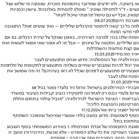
או בישיבה, ולא יודעים שמדובר בתסמונת מוכרת, שנפוצה פי שלוש אצל
נשים • ד"ר לודמילה שופין: " מומלץ להפחית באלכוהול, עישון וכמויות
קפאין, אבל יש גם טיפול תרופתי שיכול לעזור"
מערכת היום
08.07.2025
למה כל כך קשה להיפטר מהרגלים שליליים – ואיך עושים זאת? התשובה
לפי מדעי המוח
המוח שלנו בנוי, למרבה האירוניה, באופן שמקל על יצירת הרגלים, גם אם
הם שליליים, ומקשה על שינוים – אבל זה לא אומר שאי אפשר לעשות זאת
עם קצת מודעות והשתדלות
יאיר מור
,
פידי
15.05.2025
הנוירולוגיה של הנוסטלגיה: מדוע אנחנו מתגעגעים לעבר
איך יכול להיות שמבוגרים שחיים בשלווה מתגעגעים לתקופות של מלחמות
ושצעירים מתגעגעים לזמנים שכלל לא ראו בעיניהם? זה מה שמושך את
המוח שלנו לעבר
פידי
31.03.2025
מבכירי הנוירולוגים בישראל: פרופ' ניר גלעדי נפטר בגיל 68
פרופ' גלעדי נכנס רק לאחרונה לתפקידו כנציב קבילות הציבור במשרד
הבריאות • האיגוד הישראלי לנוירולוגיה: "מוביל עולמי בתחום מחלת
הפרקינסון והפרעות הליכה"
מיטל יסעור בית-אור
11.12.2024
הסוף לשמועות: מדוע כמעט בלתי אפשרי שמיכאל שומאכר השתתף
בחתונת בתו?
סאגת הימצאותו של אגדת הפורמולה 1 באירוע המשפחתי בסוף השבוע
שעבר העסיקה את כל עולם הספורט • אלא שכעת, נוירוכירורג טוען: זו
הסיבה בגינה הסיכויים שזה אכן קרה - אפסיים