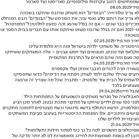
שממחישים היטב עקרונות פילוסופיים, מאריסטו ועד סארטר
פידי
08.05.2025
לא צריך טלוויזיה: “הבוגדים" הוא משחק שרובנו שיחקנו בשכונה
לא צריך את רותם סלע ואסי עזר: את הפורמט של "הבוגדים" רובנו המוחלט
מכירים כבר שנים – אם זה בגלל שהוא זהה כמעט לחלוטין ל"החפרפרת"
מ-2021 ואם זה בגלל שרובנו פשוט שיחקנו אותו עם חברים בבית הספר או
בשכונה
יאיר מור
,
פידי
07.05.2025
היסטוריה של משחקי ילדות בישראל ומה היא מלמדת עלינו
מקלאס ועד פוגים, מגוגואים ועד חמש אבנים – אלה המשחקים ששיחקו
פה פעם ומה שהם מראים על התרבות המקומית
יאיר מור
,
פידי
04.05.2025
בשורה מרה להורים חובבי אמזון ועלי אקספרס
רוצים שהילד שלכם ילמד לשחק ויפתח את הדימיון? כדאי שתפסיקו
להעמיס על הבית עוד פלסטיק • מתברר, שכל מה שצריך זה ארבעה
צעצועים בלבד
ענבל חייט
29.04.2025
האבולוציה של מגרשי משחקים והשפעתם על התפתחות הילד
לפני 100 שנים ילדים שיחקו על מתקני מתכת ובטון. לאחר מכן הגיע
הפלסטיק, הדשא התחלף בדשא סינטטי וכעת מצטרפים לתמונה מתקנים
נגישים וחינוכיים. אלו המגמות ההיסטוריות בעיצוב סביבת המשחקים
הציבורית לילדים שלנו
פידי
21.04.2025
פסיכולוגים חושפים: למה כל כך כיף לפתור חידות ותעלומות?
רובן לא באמת משמעותיות לחיינו, ומאפשרות לנו לא יותר מדקה של