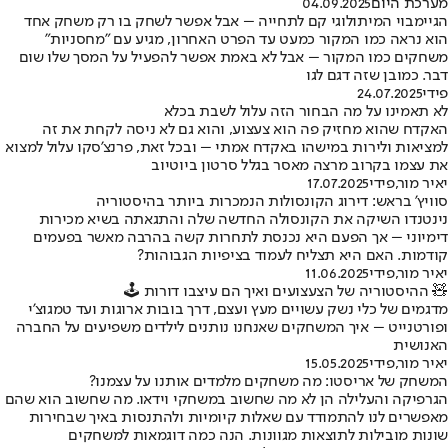
מערכת היום
04.09.2025
הגיימבוי המיתולוגי קם לתחייה – אבל אפשר לשחק בו רק משחק אחד
הוא נראה כמו המקור כמעט עד הפרט האחרון, מגיע עם "מחסניות"
משחקים כמו המקור – אבל לא באמת אפשר להפעיל על המסך שלו שום
דבר. כמובן שזה דגם לגו
פידי
24.07.2025
לא תאמינו על מה הבחור הזה עלול לשבת בכלא
האקדח שהוא מחזיק פה הוא צעצוע, והוא גם לא ניסה לקחת את זה
למציאות ולירות במישהו באקדח אמתי – ובכל זאת, פרנצ’סקו עלול למצוא
את עצמו בקרוב מרצה מאסר בגלל סרטון ביוטיוב
יאיר מור
,
פידי
17.07.2025
סוויץ’ בראש: דירוג הקונסולות הנמכרות ביותר בהיסטוריה
נינטנדו השיקה את הקונסולה החדשה שלה והתגאתה בשיא מכירות
דימיוני – אך הפעם היא נכנסת לתחרות קשה בהרבה מאשר בפעמים
קודמות. האם היא תצליח לעמוד בציפיות הגבוהות?
יאיר מור
,
פידי
11.06.2025
🧸 ההיסטוריה של הצעצועים ואיך הם עיצבו דורות 🕹️
מדגמים של כלי נשק עשויים מעץ ועצם, דרך בובות ארוגות ועד טמגוצ’י
ופורטנייט – איך המשחקים שאנחנו נותנים לילדים משפיעים על החברה
האנושית
יאיר מור
,
פידי
15.05.2025
המשחק של אריסטו: מה משחקים מלמדים אותנו על עצמנו?
הגרפיקה והעלילה הן לא מה שחשוב במשחקי וידאו. מה שחשוב הוא שהם
מאפשרים לנו להתמודד עם שאלות קיומיות ולהתנסות באיך שבחירות
שונות מובילות לתוצאות מגוונות. הנה כמה דוגמאות למשחקים