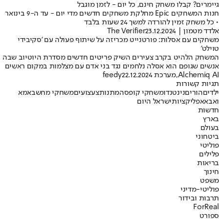
גיימרים? קבלו משחק חינם, כל יום - לזמן מוגבל
חנות המשחקים Epic מחלקת משחקים חדשים מדי יום - עד ה-9 בינואר
• כל משחק זמין להורדה למשך 24 שעות בלבד
אלדד מטמון | The Verifier
23.12.2024
משחקים עם אסלות: פורטנייט מכריזה על שיתוף פעולה עם 'סקיבידי
טוילט'
המשחק הלהיט בקרב צעירים השיק פריטים חדשים מסדרת היוטיוב שבה
אנשים שגופם הוא אסלה נלחמים נגד בני אדם עם מצלמות במקום ראשים
Alchemiq AI
,
מערכת feedy
22.12.2024
תגיות קשורות
ילדים
הורים
נינטנדו
משחקי קופסה
מתנות
צעצועים
משחקי מחשב
אמא
ואבא
אפליקציות
ישראל היום
חדשות
בארץ
בעולם
ביטחוני
פוליטי
פלילים
בריאות
חינוך
משפט
פוליטי-מדיני
תרבות ובידור
ForReal
ספורט