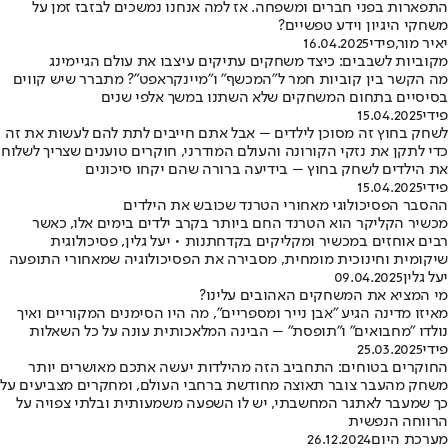
התפארות בפני חברים ומשפחה. אז למה אנחנו נמשכים לבזבז זמן על
משחקי היגיון וידע טפשיים?
יאיר מור
,
פידי
16.04.2025
מקוביות לשבבים: כיצד משחקים עתיקים עיצבו את עולם הגיימינג
מה הקשר בין קוביות חמר ל"המכשף" ו"מיינקראפט"? מתברר שיש קווים
בסיסיים בתחום המשחקים שלא השתנו במשך אלפי שנים
פידי
15.04.2025
לשחק בחוץ זה מסוכן לילדים – אבל אתם חייבים לתת להם לעשות את זה
כדי לתקן את נזקי הקורונה והעולם המודרני, חוקרים טוענים שצריך לשלוח
את הילדים לשחק בחוץ – בידיעה ברורה שהם יקחו סיכונים
פידי
15.04.2025
ההסבר הפסיכולוגי מאחורי הטרנד שכובש את הילדים
מכשיר הקליקר הוא הטרנד החם ביותר בקרב ילדים בימים אלו, כאשר
רבים אוחזים במכשיר ומקליקים בקדחתנות • יעל גלין, פסיכולוגית
שיקומית וחינוכית מומחית, מסבירה את הפסיכולוגיה שמאחורי התופעה
יעל גלין
09.04.2025
מי המציא את המשחקים האהובים עלינו?
מאיזו מדינה הגיע "אבן נייר ומספריים", מה היו הסימנים המקוריים ואיך
נולדו "מחבואים" ו"תופסת" – הבינה המלאכותית עונה על כל השאלות
פידי
25.03.2025
החוקרים בטוחים: התחביב הזה מהילדות יעשה אתכם מאושרים יותר
משחק מהעבר צובר תאוצה מחודשת ברחבי העולם, ומחקרים מצביעים על
כך שמעבר לאתגר המחשבתי, יש לו השפעה משמעותית ובלתי צפויה על
הרווחה הנפשית
מערכת היום
26.12.2024