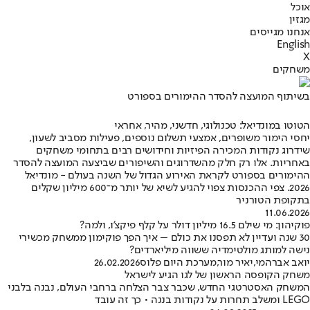
אוכל
מגזין
אנחנו מגייסים
English
X
משחקים
בשיתוף המועצה להסדר ההימורים בספורט
הטוטו במונדיאל: טכנולוגי, חדשני, מהיר, אחראי
יחסי הימור משופרים, אמצעי תשלום נוספים, פעילות מסביב לשעון,
שידרוג נקודות המכירה הפיזיות וחידושים רבים בתחומי משחקים
באחריות. אלו רק חלק מהשדרוגים והשיפורים שביצעה המועצה להסדר
ההימורים בספורט לקראת האירוע הגדול של השנה בעולם - מונדיאל
2026. צפי ההכנסות צפוי להגיע לשיא של יותר מ־600 מיליון שקלים
בתקופת הטורניר
11.06.2026
פוקיהון: מי שילם 16.5 מיליון דולר על קלף פיקצ’ו, ולמה?
30 שנה ועדיין לא תפסנו את כולם – איך הפך פוקימון ממשחק מכשירי
נישה למותג מולטימדיה ששווה מיליארדים?
יואב אברהמי
,
יאיר מור
,
מערכת היום פלוס
26.02.2026
משחק הקופסה הראשון של לגו הגיע לישראל
המשחק האסטרטגי החדש, שכבר צבר הצלחה ברחבי העולם, נבנה בלבני
LEGO ומשלב תחרות על נקודות בננה • כך זה עובד