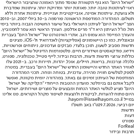
"ישראל היום" הוא גוף תקשורת שנוסד מתוך האמונה שהציבור הישראלי
ראוי לעיתונות טובה יותר, מאוזנת יותר ומדויקת יותר. עיתונות שמדברת
ולא צועקת. עיתונות אמינה, אובייקטיבית ועניינית. עיתונות אחרת וללא
תשלום. המהדורה המודפסת הראשונה פורסמה ב-30 ביולי 2007, וב-2010
הפך "ישראל היום" לעיתון הישראלי בעל שיעור החשיפה הגבוה ביותר בימי
חול. מו"ל העיתון היא ד"ר מרים אדלסון. העורך הראשי הוא עמר לחמנוביץ,
והעורך המייסד הוא עמוס רגב. אתרי האינטרנט של "ישראל היום" בעברית
ובאנגלית, כמו כן היישומונים (אפליקציות) לאנדרואיד ול-iOS, מציגים
חדשות מסביב לשעון, תוכן בלעדי, מבזקים ועדכונים, ניתוחים ופרשנויות,
וידיאו, פודקאסטים ושידורים חיים. פלטפורמות הדיגיטל של "ישראל היום"
כוללות ערוצי חדשות ודעות, תרבות ובידור, לייף סטייל, טכנולוגיה, ספורט,
כלכלה וצרכנות, בריאות, חיילים, אוכל, יהדות, תיירות ורכב. ב-2021 עלו
לאוויר האתר החדש והיישומון החדש של "ישראל היום" בעברית, במטרה
לספק לגולשים חוויה מהירה, עדכנית, בטוחה ונוחה. תכני המהדורה
המודפסת של העיתון זמינים גם באתר, במהדורה יומית מקוונת, ואפשר
לקבל אותם גם בניוזלטר. מועדון ההטבות הייחודי "הקליקה של ישראל
היום" מציע לגולשי האתר הנחות ומבצעים על מוצרים ושירותים. ישראל
היום פתוח להערות, לביקורת ולהצעות לשיפור מקהל הקוראים. פנו אלינו
במייל hayom@israelhayom.co.il.
יום רביעי, 29.7.2026
ט"ו באב תשפ"ו
חדשות
דעות
ספורט
ForReal
תרבות ובידור