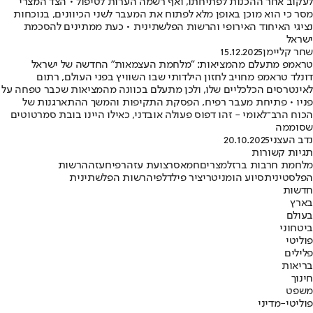
לעקוב אחר ההכנות לפתיחתו, ואף רשמה הערות לטיפול • הצד המצרי
מסר כי הוא מוכן באופן מלא לפתוח את המעבר לשני הכיוונים, בנוכחות
נציגי האיחוד האירופי והרשות הפלשתינית • כעת ממתינים להסכמת
ישראל
שחר קליימן
15.12.2025
טראמפ מתעלם מהמציאות: "מלחמת העצמאות" החדשה של ישראל
דונלד טראמפ מחויב לחזון הילדותי שבו השוויץ בפני העולם, רתום
לאינטרסים הכלכליים שלו, ולכן מתעלם בכוונה מהמציאות שכבר טפחה על
פניו • פתיחת מעבר רפיח, הפסקת התקיפות והמשך ההתארגנות של
הכוח הרב־לאומי - זהו דפוס פעולה אובדני, כאילו היינו בובת סמרטוטים
שסוממה
נדב העצני
20.10.2025
תגיות קשורות
מלחמת חרבות ברזל
מצרים
חמאס
רצועת עזה
רפיח
עזה
הרשות
הפלסטינית
סיוע הומניטרי
ציר פילדלפי
הרשות הפלשתינית
חדשות
בארץ
בעולם
ביטחוני
פוליטי
פלילים
בריאות
חינוך
משפט
פוליטי-מדיני