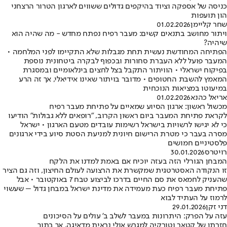
כניסה של אספקה וציוד בהיקפים גדולים ששווים לארגון הטרור הרצחני
הון תועפות
שחר קליימן
01.02.2026
ויתור מחושב בתנאים קשים: מעבר רפיח נפתח מחדש - מה שהיה הוא
שיהיה?
הפתיחה המחודשת נעשית תחת מגבלות שלא התקיימו לפני המלחמה •
המעבר פועל ללא העברת סחורות ובכפוף לבקרה ביטחונית נוספת
בפיקוח ישראלי • הוויתור התקבל בצל לחצים בינלאומיים ובמסגרת
המאמץ להשבת החטופים • מדובר בויתור שאינו אידיאלי, אך זה הרע
במיעוטו במציאות הנוכחית
אריאל כהנא
01.02.2026
מכשול ראשון: ארגון הסיוע שמאיים על פתיחת מעבר רפיח
לקראת פתיחת המעבר ביום ראשון הקרוב, "רופאים ללא גבולות" הודיעו
כי לא יגישו לרשויות בישראל רשימות עובדים מטעם הארגון • ישראל
מסרה בעבר כי מטרת הרישום חיונית למניעת הסטת סיוע בידי ארגונים
פלסטיניים חמושים
רויטרס
30.01.2026
המבחן הגורלי הזה בעזה יוכיח אם באמת למדנו את הלקח
זו הנקודה האסטרטגית שמקשרת את הרצועה לעולם החיצון, וזה גם הציר
שהעניק לחמאס את סם החיים בדרכו לביצוע טבח 7 באוקטובר • אבל
פתיחת מעבר רפיח כעת מעמידה את מדינת ישראל במבחן גדול – שעשוי
לרמוז על העתיד לבוא
דני זקן
29.01.2026
עזה על הפרק: היתרונות במעבר לשלב ב' עולים על הסיכונים
חזרתן של קטאר וטורקיה למגרש אולי נראית מדאיגה, אך בתוך