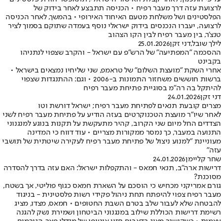
לרצועת עזה דרך מעבר רפיח • הכניסה תתבצע לאחר בידוק של
הפלסטינים ושל משלחת מטעם האיחוד האירופי • בהמשך, לאחר הכניסה
לרצועה, יעברו הנכנסים בידוק ישראלי נוסף בעמדה שתוקם בסמוך לציר
טנצ'ר, בין מעבר רפיח לבין הקו הצהוב
לילך שובל
,
דני זקן
25.01.2026
ההסכמה "המפתיעה" של הרש"פ עם ישראל - והקרב שצפוי לנתניהו
בקבינט
אחרי השקת "מועצת השלום" של טראמפ, שני שליחיו נמצאים בישראל •
ברשות חוששים משחזור התמונות ב-2006 • וגם: ההתנגדות שצפוי
להיתקל בה רה"מ בסוגיית פתיחת מעבר רפיח
דני זקן
24.01.2026
מצרים קובעת תנאים לפתיחת מעבר רפיח; ישראל דורשת וטו
לאחר שיו"ר מועצת הטכנוקרטים בעזה הודיע על פתיחת מעבר רפיח לשני
הצדדים החל מיום שני הקרוב, קהיר מתעקשת על תקנות בנוגע למנגנוני
התנועה במעבר, כך נמסר ממקורות מצריים • עוד דווח כי המדינה
מעוניינת "למנוע ניצול של פתיחת מעבר רפיח לעקירה שיטתית של תושבי
עזה"
שחר קליימן
24.01.2026
דרישות ארה"ב, תנאי חמאס - והתקפלות ישראל: האם עזה בדרך להסדרה
מסוכנת?
גורם אמריקני מכחיש כי הוסכם על השארת חמאס כגוף פוליטי, אך בשטח,
מעבר רפיח צפוי להיפתח תחת ניהול פקידי רשות פלסטינית - בניגוד
להבטחה שלא לעבור שלב בטרם השבת החטופים • חמאס, מצדו, מציג
רשימת דרישות הכוללת שילוב במנגנוני הביטחון ושמירת נשק להגנה