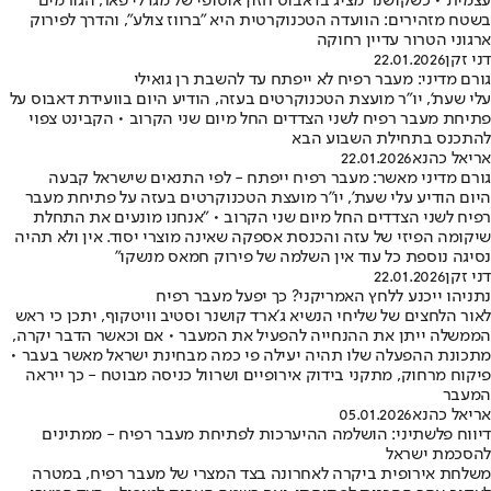
עצמית • כשקושנר מציג בדאבוס חזון אוטופי של מגדלי פאר, הגורמים
בשטח מזהירים: הוועדה הטכנוקרטית היא "ברווז צולע", והדרך לפירוק
ארגוני הטרור עדיין רחוקה
דני זקן
22.01.2026
גורם מדיני: מעבר רפיח לא ייפתח עד להשבת רן גואילי
עלי שעת', יו"ר מועצת הטכנוקרטים בעזה, הודיע היום בוועידת דאבוס על
פתיחת מעבר רפיח לשני הצדדים החל מיום שני הקרוב • הקבינט צפוי
להתכנס בתחילת השבוע הבא
אריאל כהנא
22.01.2026
גורם מדיני מאשר: מעבר רפיח ייפתח - לפי התנאים שישראל קבעה
היום הודיע עלי שעת', יו"ר מועצת הטכנוקרטים בעזה על פתיחת מעבר
רפיח לשני הצדדים החל מיום שני הקרוב • "אנחנו מונעים את התחלת
שיקומה הפיזי של עזה והכנסת אספקה שאינה מוצרי יסוד. אין ולא תהיה
נסיגה נוספת כל עוד אין השלמה של פירוק חמאס מנשקו"
דני זקן
22.01.2026
נתניהו ייכנע ללחץ האמריקני? כך יפעל מעבר רפיח
לאור הלחצים של שליחי הנשיא ג׳ארד קושנר וסטיב וויטקוף, יתכן כי ראש
הממשלה ייתן את ההנחייה להפעיל את המעבר • אם וכאשר הדבר יקרה,
מתכונת ההפעלה שלו תהיה יעילה פי כמה מבחינת ישראל מאשר בעבר •
פיקוח מרחוק, מתקני בידוק אירופיים ושרוול כניסה מבוטח - כך ייראה
המעבר
אריאל כהנא
05.01.2026
דיווח פלשתיני: הושלמה ההיערכות לפתיחת מעבר רפיח - ממתינים
להסכמת ישראל
משלחת אירופית ביקרה לאחרונה בצד המצרי של מעבר רפיח, במטרה