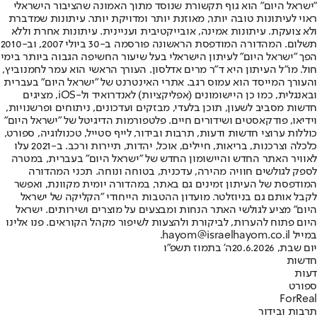
"ישראל היום" הוא גוף תקשורת שנוסד מתוך האמונה שהציבור הישראלי
ראוי לעיתונות טובה יותר, מאוזנת יותר ומדויקת יותר. עיתונות שמדברת
ולא צועקת. עיתונות אמינה, אובייקטיבית ועניינית. עיתונות אחרת וללא
תשלום. המהדורה המודפסת הראשונה פורסמה ב-30 ביולי 2007, וב-2010
הפך "ישראל היום" לעיתון הישראלי בעל שיעור החשיפה הגבוה ביותר בימי
חול. מו"ל העיתון היא ד"ר מרים אדלסון. העורך הראשי הוא עמר לחמנוביץ,
והעורך המייסד הוא עמוס רגב. אתרי האינטרנט של "ישראל היום" בעברית
ובאנגלית, כמו כן היישומונים (אפליקציות) לאנדרואיד ול-iOS, מציגים
חדשות מסביב לשעון, תוכן בלעדי, מבזקים ועדכונים, ניתוחים ופרשנויות,
וידיאו, פודקאסטים ושידורים חיים. פלטפורמות הדיגיטל של "ישראל היום"
כוללות ערוצי חדשות ודעות, תרבות ובידור, לייף סטייל, טכנולוגיה, ספורט,
כלכלה וצרכנות, בריאות, חיילים, אוכל, יהדות, תיירות ורכב. ב-2021 עלו
לאוויר האתר החדש והיישומון החדש של "ישראל היום" בעברית, במטרה
לספק לגולשים חוויה מהירה, עדכנית, בטוחה ונוחה. תכני המהדורה
המודפסת של העיתון זמינים גם באתר, במהדורה יומית מקוונת, ואפשר
לקבל אותם גם בניוזלטר. מועדון ההטבות הייחודי "הקליקה של ישראל
היום" מציע לגולשי האתר הנחות ומבצעים על מוצרים ושירותים. ישראל
היום פתוח להערות, לביקורת ולהצעות לשיפור מקהל הקוראים. פנו אלינו
במייל hayom@israelhayom.co.il.
יום שבת, 20.6.2026
ה' בתמוז תשפ"ו
חדשות
דעות
ספורט
ForReal
תרבות ובידור