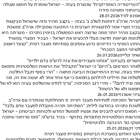
"הטריטוריה האמריקנית" שנוצרת בעזה - ישראל שומרת על חופש פעולה
ביטחוני ומשיגה פירוז
אמנון לורד
28.01.2026
קהיר: ארה"ב דוחפת לשלב ב' בעזה - בקצב מהיר מזה שישראל מבקשת
בכיר מצרי אמר לתקשורת הערבית כי התנועה שמובילה ארה"ב נמשכת
בקצב מהיר יותר ממה שרוצה ראש הממשלה בנימין נתניהו • מטרתה היא
לכפות מציאות חדשה מבלי להכעיס את ישראל • הבכיר המצרי במשרד
החוץ הוסיף כי הדיונים כרגע עוסקים בפתיחת מעבר רפיח, "כצעד ראשון
לשינוי המצב הנוכחי"
שחר קליימן
26.01.2026
השרים בקבינט: "אנחנו מעבירים את עזה לרש"פ בדם ילדינו"
לאחר הפרסום ב"היום" כי ישראל "מקבלת" את הרשות הפלסטינית וחמאס
יחד בעזה, שרת ההתיישבות הביעה מחאה • "הרי בסוף נקבל החלטה
לשלוח את חיילינו להילחם בחמאס כי אף אחד אחר לא יעשה את זה, ואז
מה נגיד להם?" • מירי רגב הסכימה: "צריך לוודא שהשלטון בעזה הוא לא של
חמאס ולא של הרשות"
ביני אשכנזי
26.01.2026
ישראל הסכימה לפתיחת מעבר רפיח; זו המחלוקת שנותרה עם ארה"ב
לשכת נתניהו בהודעה לילית: "הפתיחה תהיה מוגבלת למעבר אדם בלבד"
• חמאס דורש להכניס את אנשיו לממשל החדש ולכוחות הביטחון - ישראל
והרשות הפלסטינית מתנגדות בתוקף • בכיר ברש"פ: "סוס טרויאני שיפנה
נשקו נגד ההנהגה הלגיטימית"
דני זקן
25.01.2026
הקו האדום במערכת הביטחון בסוגיית מעבר רפיח
על פי התכנון, לאחר קבלת האישור הישראלי, תתאפשר חזרת פלסטינים