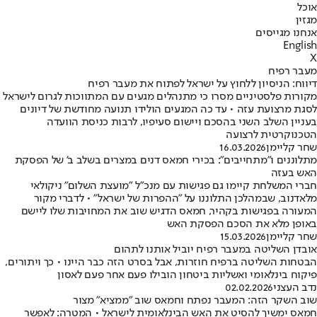
אוכל
מגזין
אנחנו מגייסים
English
X
מעבר רפיח
דיווח: הניסיון ללחוץ על ישראל לפתוח את מעבר רפיח
מקורות פלסטיניים מסרו כי מתנהלים מגעים עם המתווכות לגרום לישראל
לסגת מרצועת עזה • עד כה המגעים הולידו תנועה מחודשת של דיונים
בעניין השלב השני בהסכם ויישום סעיפיו, לרבות כניסת הוועדה
הטכנוקרטית לרצועה
שחר קליימן
16.03.2026
מתלוננים ו"מתחייבים": בכירי חמאס דנים במצרים בשלב ב' של הפסקת
האש בעזה
חברי המשלחת קיימו גם פגישות עם מנכ"ל "מועצת השלום" ניקולאי
מלאדנוב, שבמהלכן התלוננו על "ההפרות של ישראל" • לדברי מקור
המעורה בפגישות בקהיר, חמאס הדגיש שוב את המחויבות שלו ליישם
באופן מלא את הסכם הפסקת האש
שחר קליימן
15.03.2026
אובדן השליטה במעבר רפיח יוביל אותנו לתהום
הבטחות השליטה ברפיח חוזרות, אבל בסרט הזה כבר היינו • כך ויתורים,
פיקוח בינלאומי ואשליות ביטחון הובילו פעם אחר פעם לאסון
נדב העצני
02.02.2026
שוב השקר הזה: המעבר נפתח וחמאס שוב "ממציא" מצור
חמאס ימשיך להסיט את האש הבינלאומית לישראל • המטרה: לאפשר