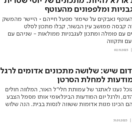
 או לא להיות: מתכונים של יוסי שטרית
בניות ומלפפונים מהעוטף
עוטף נאבקים על שימור מפעל חייהם • היישר מהמשק
ה קבסה ממושב עין הבשור, קבלו מתכון לסלט
ם עם פומלה ומתכון לעגבניות ממולאות - שניהם עם
ם ותקווה
02.11.2023
דום שיש: שלושה מתכונים אדומים לרגל
מודעות למחלת הסרטן
אוכל נענו לאתגר של עמותת חלי"ל האור, המלווה חולים
דם, ולרגל יום המודעות הבינלאומי אותו מסמל הצבע
ם הכינו מנות אדומות ששווה לנסות בבית. הנה שלוש
31.01.2023