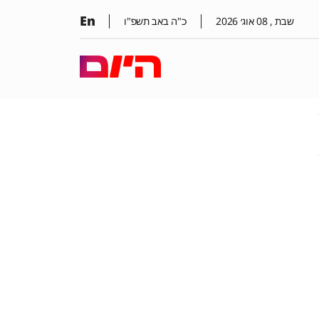
En
שבת ,
08
אוג׳
2026
כ"ה באב תשפ"ו