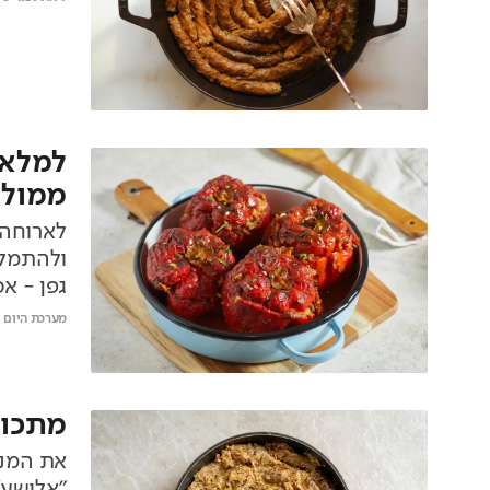
למלא 
ממולא
ולהתמלא
גפן - א
מערכת היום
מתכון
"אלישע"