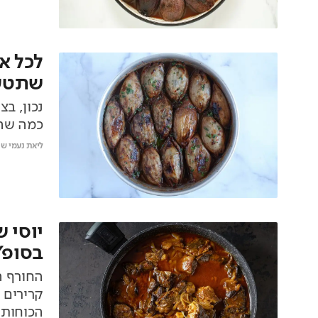
לכל א
שתטעמ
נכון, ב
כמה שהם
ליאת נעמי שי
יוסי 
בסופ"
החורף ה
קרירים 
הכוחות 