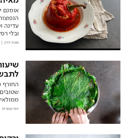
מאיה 
אומנם י
הנפוצות
עדינה ו
ובלי רס
מאיה דרין
שיעור
לתבשי
החורף מ
שטובים 
ממולאים
יוסי שטרית