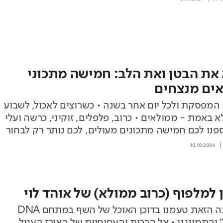
את הבטן ואת הלב: חמישה מתכוני
ים מנצחים
לארוחה המפסקת ולכל יום אחר בשנה • כשרוצים לאכול, לשבוע
 באמת - ממולאים • כרוב, פלפלים, זוקיני, כרשה ועלי
ספנו לכם חמישה מתכונים מעולים, לכם נותר רק לבחור
10.10.2024
 למלפוף (כרוב ממולא) של אוהד לוי
את המנה הזאת טעמנו בדוכן האוכל של השף במתחם DNA
 והתמוגגנו • אל הרכות והעסיסיות של האורז העגול