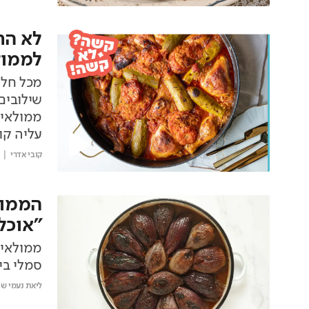
לא הת
לממול
מכל חלק
שילובים
ממולאים
עליה קו
קובי אדרי
הממול
"אוכל
ממולאים
סמלי בי
ליאת נעמי שי