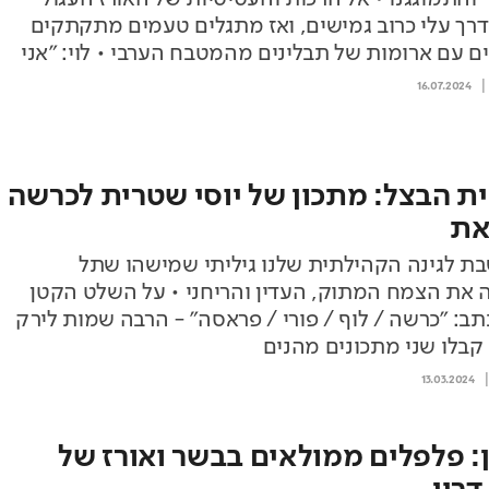
דרך עלי כרוב גמישים, ואז מתגלים טעמים מתקתקים
 עם ארומות של תבלינים מהמטבח הערבי • לוי: "אני
ין את הממולאים של השף האגדי רוברט קלוגר והמתכון
16.07.2024
ית הבצל: מתכון של יוסי שטרית לכרשה
את
בת לגינה הקהילתית שלנו גיליתי שמישהו שתל
 את הצמח המתוק, העדין והריחני • על השלט הקטן
כתב: "כרשה / לוף / פורי / פראסה" - הרבה שמות לירק
 קבלו שני מתכונים מהנים
13.03.2024
: פלפלים ממולאים בבשר ואורז של