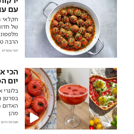
ירקות
עם עג
חקלאי ה
של חדוו
מלפפוני
הרבה טע
יוסי שטרית
הכי א
יום ה
בלוגרי 
בסרטן ה
האדום ה
מהן
מערכת היום