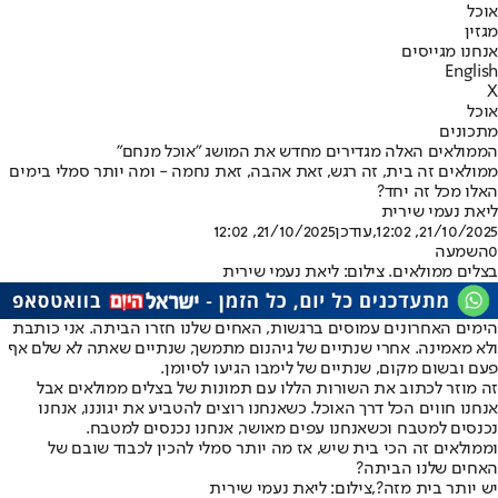
אוכל
מגזין
אנחנו מגייסים
English
X
אוכל
מתכונים
הממולאים האלה מגדירים מחדש את המושג "אוכל מנחם"
ממולאים זה בית, זה רגש, זאת אהבה, זאת נחמה - ומה יותר סמלי בימים
האלו מכל זה יחד?
ליאת נעמי שירית
21/10/2025, 12:02
,עודכן
21/10/2025, 12:02
0
השמעה
בצלים ממולאים. צילום: ליאת נעמי שירית
הימים האחרונים עמוסים ברגשות, האחים שלנו חזרו הביתה. אני כותבת
ולא מאמינה. אחרי שנתיים של גיהנום מתמשך, שנתיים שאתה לא שלם אף
פעם ובשום מקום, שנתיים של לימבו הגיעו לסיומן.
זה מוזר לכתוב את השורות הללו עם תמונות של בצלים ממולאים אבל
אנחנו חווים הכל דרך האוכל. כשאנחנו רוצים להטביע את יגוננו, אנחנו
נכנסים למטבח וכשאנחנו עפים מאושר, אנחנו נכנסים למטבח.
וממולאים זה הכי בית שיש, אז מה יותר סמלי להכין לכבוד שובם של
האחים שלנו הביתה?
יש יותר בית מזה?,צילום: ליאת נעמי שירית