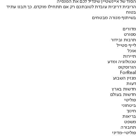
הסוד של איינשטיין שיגדיל לכם את הפנסיה
הריבית דריבית עובדת לטובתכם רק אם תתחילו מוקדם. כך תבנו עתיד
בטוח
בשיתוף מנורה מבטחים
מדורים
ספורט
תרבות ובידור
לייף סטייל
אוכל
תיירות
טכנולוגיה ומדע
הורוסקופ
ForReal
מגזין השבוע
דעות
חדשות בארץ
חדשות בעולם
פוליטי
ביטחוני
חינוך
בריאות
משפט
תחבורה
פוליטי-מדיני