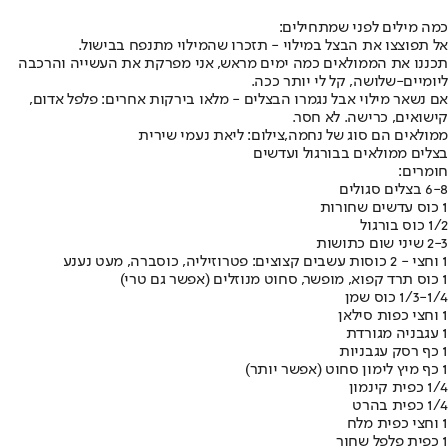
כמה מילים לפני שמתחילים:
אל תפוצצו את הבצל במילוי - תזכרו שהמילוי מתנפח בבישול.
תכננו את הממולאים כמה ימים מראש, אני מפרקת את העשייה והרכבה
ליומיים-שלושה, קל לי יותר ככה.
אם נשאר מילוי אבל נגמרו הבצלים - מלאו בירקות אחרים: פלפל אדום,
קישואים, כרישה. לא חסר.
ממולאים הם סוג של נחמה,צילום: ליאת נעמי שירית
בצלים ממולאים בבורגול ועדשים
חומרים:
6-8 בצלים סגולים
1 כוס עדשים שחורות
1/2 כוס בורגול
2-3 שיני שום כתושות
1 וחצי - 2 כוסות עשבים קצוצים: פטרוזיליה, כוסברה, מעט נענע
1 כוס תרד קפוא, מופשר, סחוט מנוזלים (אפשר גם טרי)
1/3-1/4 כוס שמן
1 וחצי כפות סילאן
1 עגבניה מגורדת
1 כף רסק עגבניות
1 כף מיץ לימון סחוט (אפשר יותר)
1/4 כפית קינמון
1/4 כפית בהרט
1 וחצי כפית מלח
1 כפית פלפל שחור