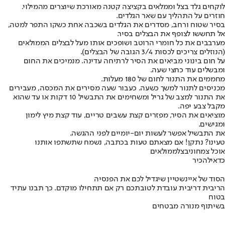
לוקחים גלד בצל וממלאים בקציצה קטנה מאורכת שיוצרים מהמילוי.
חוזרים על התהליך עם שאר הגלדים.
בסיר שטוח ורחב, מסדרים את הגלדים בשכבה אחת כשקו התפר למטה,
אל תחששו לצופף את הבצלים בסיר.
מערבבים את כל חומרי הרוטב ושופכים אותו מעל לבצלים הממולאים
(הנוזלים צריכים לכסות 3/4 הגובה של הבצלים).
על חום בינוני מביאים את הסיר לרתיחה עדינה. מנמיכים את החום
ומבשלים עוד כחצי שעה.
מחממים את התנור לחום של 180 מעלות.
מכניסים לתנור למשך כשעה. כעבור שעה מסירים את המכסה, מעבירים
את התנור למצב של גריל ומשחימים את התבשיל 10 דקות או עד שהוא
מקבל צבע יפה.
מוציאים את הסיר, מפזרים קצת עשבים טריים, עוד קצת מיץ לימון
ומגישים.
את התבשיל אפשר לעשות יום-יומיים לפני ההגשה.
טעינו? נתקן! אם מצאתם טעות בכתבה, נשמח שתשתפו אותנו
אוכל צמחוני
בצל
ממולאים
כדאי
להכיר
הסוד של איינשטיין שיגדיל לכם את הפנסיה
הריבית דריבית עובדת לטובתכם רק אם תתחילו מוקדם. כך תבנו עתיד
בטוח
בשיתוף מנורה מבטחים