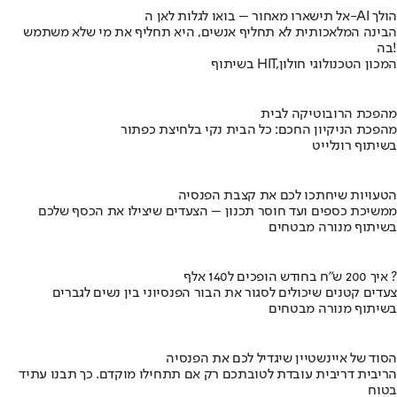
אל תישארו מאחור – בואו לגלות לאן ה-AI הולך
הבינה המלאכותית לא תחליף אנשים, היא תחליף את מי שלא משתמש
בה!
בשיתוף HIT,המכון הטכנולוגי חולון
מהפכת הרובוטיקה לבית
מהפכת הניקיון החכם: כל הבית נקי בלחיצת כפתור
בשיתוף רונלייט
הטעויות שיחתכו לכם את קצבת הפנסיה
ממשיכת כספים ועד חוסר תכנון – הצעדים שיצילו את הכסף שלכם
בשיתוף מנורה מבטחים
איך 200 ש"ח בחודש הופכים ל140 אלף ?
צעדים קטנים שיכולים לסגור את הבור הפנסיוני בין נשים לגברים
בשיתוף מנורה מבטחים
הסוד של איינשטיין שיגדיל לכם את הפנסיה
הריבית דריבית עובדת לטובתכם רק אם תתחילו מוקדם. כך תבנו עתיד
בטוח