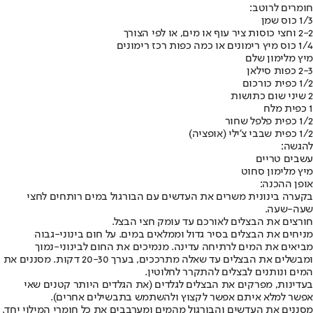
חומרים לרוטב:
1/3 כוס שמן
2-2 וחצי כוסות ציר עוף או מים, או לפי הצורך
1/4 כוס מיץ רימונים או כמה כפות רכז רימונים
מיץ מלימון שלם
2-3 כפות סילאן
1/2 כפית כורכום
2 שיני שום כתושות
1 כפית מלח
1/2 כפית פלפל שחור
1/2 כפית שבבי צ'ילי (אופציה)
להגשה:
עשבים טריים
מיץ מלימון סחוט
אופן ההכנה:
בקערה בינונית משרים את העדשים עם הבורגול במים רותחים לחצי
שעה-שעה.
חורצים את הבצלים לאורכם עד עומק חצי הבצל.
מניחים את הבצלים בסיר גדול וממלאים במים. על חום בינוני-גבוה
מביאים את המים לרתיחה עדינה. מנמיכים את החום לבינוני-נמוך
ומבשלים את הבצלים עד שאלה מתרככים, בערך 20-30 דקות. מסננים את
המים ונותנים לבצלים להתקרר לחלוטין.
בעדינות, מפרקים את הבצלים לגלדים (את הגלדים היותר קטנים שאי
אפשר למלא איתם אפשר לקצוץ ולהשתמש בתבשילים אחרים).
מסננים את העדשים והבורגול מהמים ומערבבים את כל חומרי המילוי יחד.