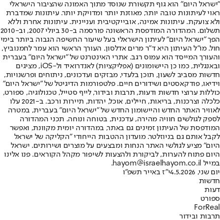
"ישראל היום" הוא גוף תקשורת שנוסד מתוך האמונה שהציבור הישראלי
ראוי לעיתונות טובה יותר, מאוזנת יותר ומדויקת יותר. עיתונות שמדברת
ולא צועקת. עיתונות אמינה, אובייקטיבית ועניינית. עיתונות אחרת וללא
תשלום. המהדורה המודפסת הראשונה פורסמה ב-30 ביולי 2007, וב-2010
הפך "ישראל היום" לעיתון הישראלי בעל שיעור החשיפה הגבוה ביותר בימי
חול. מו"ל העיתון היא ד"ר מרים אדלסון. העורך הראשי הוא עמר לחמנוביץ,
והעורך המייסד הוא עמוס רגב. אתרי האינטרנט של "ישראל היום" בעברית
ובאנגלית, כמו כן היישומונים (אפליקציות) לאנדרואיד ול-iOS, מציגים
חדשות מסביב לשעון, תוכן בלעדי, מבזקים ועדכונים, ניתוחים ופרשנויות,
וידיאו, פודקאסטים ושידורים חיים. פלטפורמות הדיגיטל של "ישראל היום"
כוללות ערוצי חדשות ודעות, תרבות ובידור, לייף סטייל, טכנולוגיה, ספורט,
כלכלה וצרכנות, בריאות, חיילים, אוכל, יהדות, תיירות ורכב. ב-2021 עלו
לאוויר האתר החדש והיישומון החדש של "ישראל היום" בעברית, במטרה
לספק לגולשים חוויה מהירה, עדכנית, בטוחה ונוחה. תכני המהדורה
המודפסת של העיתון זמינים גם באתר, במהדורה יומית מקוונת, ואפשר
לקבל אותם גם בניוזלטר. מועדון ההטבות הייחודי "הקליקה של ישראל
היום" מציע לגולשי האתר הנחות ומבצעים על מוצרים ושירותים. ישראל
היום פתוח להערות, לביקורת ולהצעות לשיפור מקהל הקוראים. פנו אלינו
במייל hayom@israelhayom.co.il.
יום שני, 4.5.2026
י"ז באייר תשפ"ו
חדשות
דעות
ספורט
ForReal
תרבות ובידור