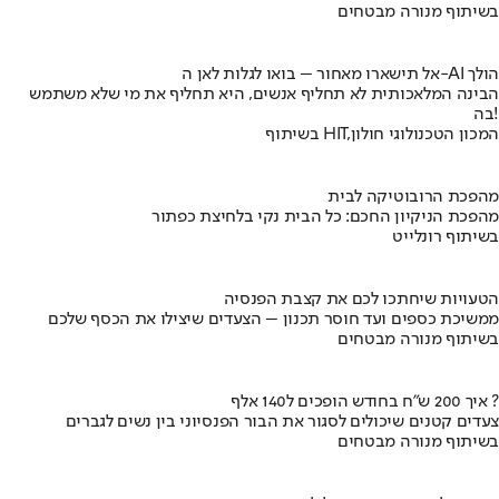
בשיתוף מנורה מבטחים
אל תישארו מאחור – בואו לגלות לאן ה-AI הולך
הבינה המלאכותית לא תחליף אנשים, היא תחליף את מי שלא משתמש
בה!
בשיתוף HIT,המכון הטכנולוגי חולון
מהפכת הרובוטיקה לבית
מהפכת הניקיון החכם: כל הבית נקי בלחיצת כפתור
בשיתוף רונלייט
הטעויות שיחתכו לכם את קצבת הפנסיה
ממשיכת כספים ועד חוסר תכנון – הצעדים שיצילו את הכסף שלכם
בשיתוף מנורה מבטחים
איך 200 ש"ח בחודש הופכים ל140 אלף ?
צעדים קטנים שיכולים לסגור את הבור הפנסיוני בין נשים לגברים
בשיתוף מנורה מבטחים