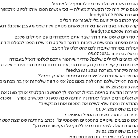
הפרט האחד שכולם צריכים להוסיף לכל אימייל
פעם מייל היה כלי תקשורת מעולה – ואז אנשים הפכו אותו לסיוט מתמשך ש
מערכת feedy
08.09.2024
איך לכתוב מייל זועם בלי לשבור את הכלים
קרה משהו בעבודה או בשירות שאתם מנויים אליו שממש עצבן אתכם? רגע 
מערכת feedy
19.08.2024
7 טריקים שישנו את הדרך שבה אתם מתמודדים עם המיילים שלכם
רבים מאיתנו מרגישים שתיבות הדואר האלקטרוני שלנו הפכו למפלצות דיגי
יעילות במיוחד שיעזרו לכם להשתלט על המצב
דניאלה גינזבורג
03.07.2024
לא מגיבים למיילים שלכם? מדריך שיהפוך אתכם לאלופי דוא"ל בעבודה
ארוכים מדי, קצרים מדי, תקיפים מדי, עם כותרות גנריות מדי ועוד - אלה
נאוה סילוורה
,
מערכת feedy
28.11.2023
הדואר בא איום: מה לעשות עם ערימות הג'אנק במייל?
תיבת המייל שלכם התמלאה באוגוסט? אני מקווה שלפחות אין בה מכתבים מה
איה כורם
06.09.2023
זהירות! הודעת סחיטה במייל: "פרצתי לך למחשב והקלטתי אותך מענג את 
ההודעות ובטח שלא לשלם את הסכום אותו מבקשים"
ינון בן שושן
01.04.2021
זהירות: הונאה בשירות המייל הפופולרי
"אנו מבצעים שינויים בהסכמים השמפטיים", נכתב בהודעה שמופצת למשתמשי
הודעות כאלה לצמיתות מבלי ללחוץ על הקישורים שבהן"
ינון בן שושן
09.03.2021
נערכת ליום שאחרי: זום מפתחת מייל