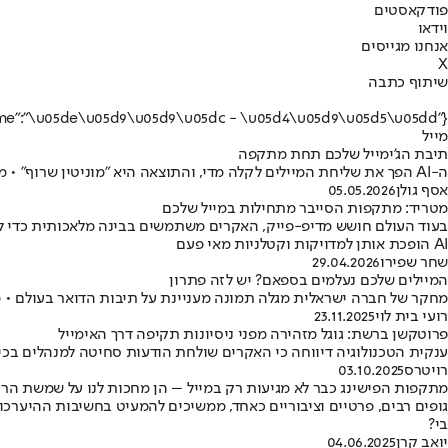
פודקאסטים
וידאו
אנחנו מגייסים
X
שיתוף כתבה
{"name":"\u05de\u05d9\u05d9\u05dc - \u05d4\u05d9\u05d5\u05dd"}
מייל
תיבת הג'ימייל שלכם תחת מתקפה
ה-AI הפך את שליחת המיילים לקלה מדי, והתוצאה היא "מוניטין שרוף" • מחקר של חברת Warmy חושף כי 95% מהקמפיינים לא זוכים לתגובה • בעוד נפח הדואר מזנק, רק ה-5% ששומרים על מגע אנושי מצליחים לנצח
אסף גולן
05.05.2026
מטריד: מתקפות הסייבר מתחילות במייל שלכם
AI הופכת אותן למדויקות וקטלניות מאי פעם
שחר שפירו
29.04.2026
המיילים שלכם נעלמים בספאם? יש לזה פתרון
מחקר של חברה ישראלית מגלה תמונה מעניינת על תיבות הדואר בעולם • מה
רועי בית לוי
23.11.2025
פרוטקשן ברשת: גוגל מזהירה מפני ניסיונות תקיפה דרך האימייל
ענקית הטכנולוגיה דיווחה כי האקרים שולחת הודעות סחיטה למנהלים בכירים בחב
רויטרס
03.10.2025
מתקפות הפישינג כבר לא מגיעות רק במייל – הן מחכות לנו על שמשת הר
גופים רבים, פרטיים וציבוריים כאחד, ממשיכים להמעיט בחשיבות ההיערכות
בי?
יואב קרן
04.06.2025