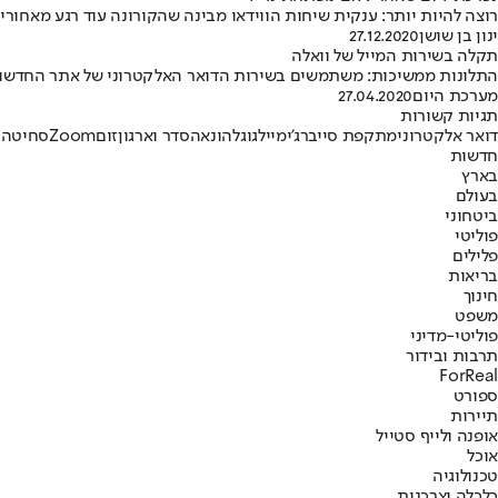
רוצה להיות יותר: ענקית שיחות הווידאו מבינה שהקורונה עוד רגע מאחו
ינון בן שושן
27.12.2020
תקלה בשירות המייל של וואלה
התלונות ממשיכות: משתמשים בשירות הדואר האלקטרוני של אתר החדשות 
מערכת היום
27.04.2020
תגיות קשורות
דואר אלקטרוני
מתקפת סייבר
ג'ימייל
גוגל
הונאה
סדר וארגון
זום
Zoom
סחיטה 
חדשות
בארץ
בעולם
ביטחוני
פוליטי
פלילים
בריאות
חינוך
משפט
פוליטי-מדיני
תרבות ובידור
ForReal
ספורט
תיירות
אופנה ולייף סטייל
אוכל
טכנולוגיה
כלכלה וצרכנות