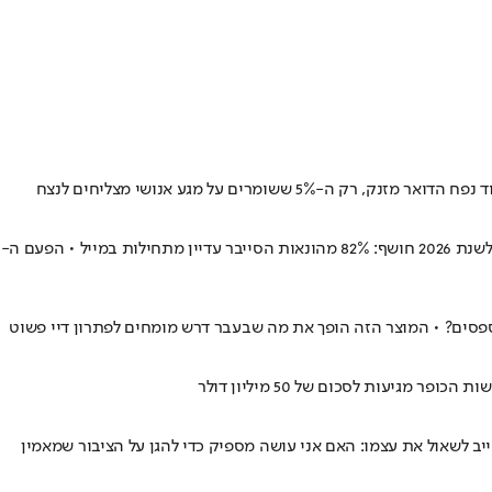
בעוד העולם חושש מדיפ-פייק, האקרים משתמשים בבינה מלאכותית כדי לשדרג את השיטה הישנה והטובה • דוח חדש של ה-InsurSec של At-Bay לשנת 2026 חושף: 82% מהונאות הסייבר עדיין מתחילות במייל • הפעם ה-
פספסים? • המוצר הזה הופך את מה שבעבר דרש מומחים לפתרון דיי פשוט
יעות לסכום של 50 מיליון דולר
יב לשאול את עצמו: האם אני עושה מספיק כדי להגן על הציבור שמאמין