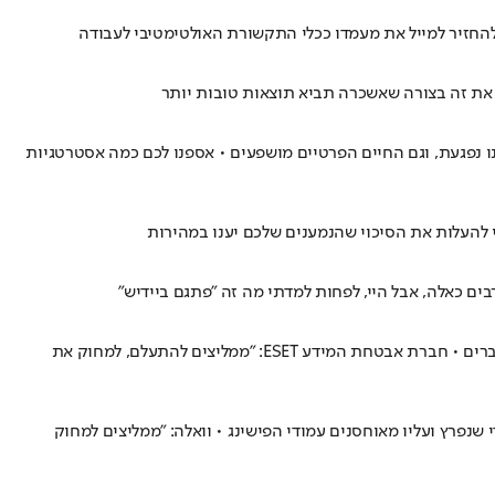
להחזיר למייל את מעמדו ככלי התקשורת האולטימטיבי לעבודה
 את זה בצורה שאשכרה תביא תוצאות טובות יותר
ו נפגעת, וגם החיים הפרטיים מושפעים • אספנו לכם כמה אסטרטגיות
די להעלות את הסיכוי שהנמענים שלכם יענו במהירות
ים כאלה, אבל היי, לפחות למדתי מה זה "פתגם ביידיש"
ישראלים רבים קיבלו לאחרונה הודעה שבה נטען כי מכשירם נפרץ – ושכדאי להם לשלם כופר אם הם לא רוצים שסרטונים אינטימיים שלהם יישלחו לחברים • חברת אבטחת המידע ESET: "ממליצים להתעלם, למחוק את
נפרץ ועליו מאוחסנים עמודי הפישינג • וואלה: "ממליצים למחוק