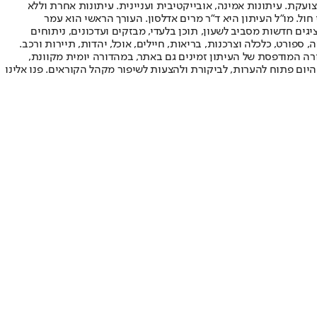
ועקת. עיתונות אמינה, אובייקטיבית ועניינית. עיתונות אחרת וללא
עור החשיפה הגבוה ביותר בימי חול. מו"ל העיתון היא ד"ר מרים אדלסון. העורך הראשי הוא עמר
 והעורך המייסד הוא עמוס רגב. אתרי האינטרנט של "ישראל היום" בעברית ובאנגלית, כמו כן היישומונים (אפליקציות) לאנדרואיד ול-iOS, מציגים חדשות מסביב לשעון, תוכן בלעדי, מבזקים ועדכונים, ניתוחים
, ספורט, כלכלה וצרכנות, בריאות, חיילים, אוכל, יהדות, תיירות ורכב.
דורה המודפסת של העיתון זמינים גם באתר, במהדורה יומית מקוונת,
היום פתוח להערות, לביקורת ולהצעות לשיפור מקהל הקוראים. פנו אלינו