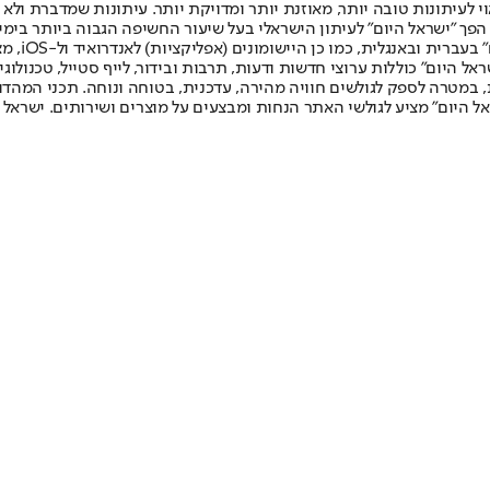
לעיתונות טובה יותר, מאוזנת יותר ומדויקת יותר. עיתונות שמדברת ולא צ
שלום. המהדורה המודפסת הראשונה פורסמה ב-30 ביולי 2007, וב-2010 הפך "ישראל היום" לעיתון הישראלי בעל שי
לחמנוביץ,
ל היום" כוללות ערוצי חדשות ודעות, תרבות ובידור, לייף סטייל, טכנולוגיה
ברית, במטרה לספק לגולשים חוויה מהירה, עדכנית, בטוחה ונוחה. תכני המה
ל היום" מציע לגולשי האתר הנחות ומבצעים על מוצרים ושירותים. ישראל 