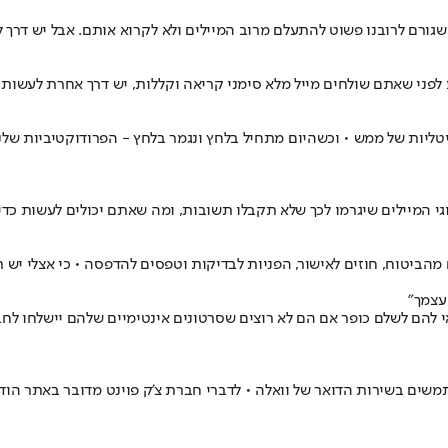
גורם לרובנו פשוט להתעלם מרוב המיילים ולא לקרוא אותם. אבל יש דרך 
לפני שאתם שולחים מייל מלא סימני קריאה וקללות, יש דרך אחרת לעשות
טליות של ממש • וכשהיום מתחיל בלחץ ונגמר בלחץ - הפרודוקטיביות שלנ
 סוגי המיילים שיגרמו לכך שלא תקבלו תשובות, ומה שאתם יכולים לעשות כ
ביטוח, חוזים לאישור, הפניות לבדיקות וטפסים להדפסה • כי אצלי יש רב
עצמך"
ם בשירות הדואר של וואלה • לדברי חברת צ'ק פוינט מדובר באתר הודי ש