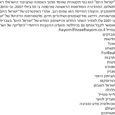
"ישראל היום" הוא גוף תקשורת שנוסד מתוך האמונה שהציבור הישראלי ראוי 
ת
ופרשנויות, וידיאו, פודקאסטים ושידורים חיים. פלטפורמות הדיגיטל של "ישרא
ב-2021 עלו לאוויר האתר החדש והיישומון החדש של "ישראל היום" בע
ואפשר לקבל אותם גם בניוזלטר. מועדון ההטבות הייחודי "הקליקה של ישרא
במייל hayom@israelhayom.co.il.
מבזקים
חדשות
אוכל
תשחץ
ForReal
תרבות
דעות
ספורט
מגזין
העיתון היומי
הורוסקופ
ישראל השבוע
כלכלה
לייף סטייל
מעריב לנוער
טכנולוגיה מדע וסביבה
העולם
משחקים