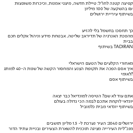
קפיצה קטנה לחו"ל: טיילת חדשה, מיצגי אמנות, וכיכרות משופצות
בהשקעה של 100 מיליון ₪
בשיתוף עיריית ירושלים
כך תחסכו בחשמל בלי להזיע
מהפכת האנרגיה של תדיראן: שליטה, אבטחת מידע וניהול אקלים חכם
בבית
בשיתוף TADIRAN
מאחורי הקלעים של הטעם הישראלי
איך אסם הפכה את תקופת הצנע והמחסור הקשה של שנות ה-40 למותג
לאומי?
בשיתוף אסם
אתם עוד לא שם? הטיסה למונדיאל כבר יצאה
יונדאי לוקחת אתכם לבמה הכי גדולה בעולם
בשיתוף יונדאי מבית כלמוביל
ירושלים 2040: העיר נערכת ל- 1.5 מליון תושבים
מנכ"לית העירייה מציגה תוכנית להשארת הצעירים ובניית עתיד הדור