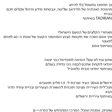
כך תחסכו בחשמל בלי להזיע
מהפכת האנרגיה של תדיראן: שליטה, אבטחת מידע וניהול אקלים חכם
בבית
בשיתוף TADIRAN
מאחורי הקלעים של הטעם הישראלי
איך אסם הפכה את תקופת הצנע והמחסור הקשה של שנות ה-40 למותג
לאומי?
בשיתוף אסם
אתם עוד לא שם? הטיסה למונדיאל כבר יצאה
יונדאי לוקחת אתכם לבמה הכי גדולה בעולם
בשיתוף יונדאי מבית כלמוביל
ירושלים 2040: העיר נערכת ל- 1.5 מליון תושבים
מנכ"לית העירייה מציגה תוכנית להשארת הצעירים ובניית עתיד הדור
הבא
בשיתוף עיריית ירושלים
שופינג, אמנות ואוכל: המרכז המתחדש של מזרח י-ם