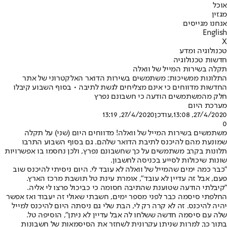
אוכל
מגזין
אנחנו מגייסים
English
X
טכנולוגיה ומדע
חדשות טכנולוגיה
תקלה בשירות המייל של וואלה
התלונות ממשיכות: משתמשים בשירות הדואר האלקטרוני של אתר
החדשות מדווחים כי אינם מצליחים לגשת לתיבה • בסוף השבוע קיבלו
חלק מהמשתמשים הודעה כי חשבונם נפרץ
מערכת היום
27/4/2020, 13:08
,עודכן
27/4/2020, 13:19
0
משתמשים בשירות המייל של וואלה! מדווחים היום (שני) על תקלה
שמונעת מהם להיכנס לתיבת הדואר שלהם. גם בסוף השבוע התרבו
תלונות בקרב משתמשים על כך שחשבונם נפרץ, ולכן נחסמו בו אפשרויות
שונות שיכולות לסייע בכניסה לחשבון.
"כבר כמה ימים שהמייל של וואלה לא עובד לי. היום ניסיתי להיכנס שוב
פעם, אבל זה עדיין לא עובד״, אומרת עינת טל תושבת מרכז הארץ.
״קיבלתי הודעה שטוענת שהתיבה חסומה כי כביכול פרצו לי אליה.
החלפתי סיסמה כבר לפני מספר ימים, חשבתי שאולי זה יעבוד ואז אפשר
יהיה להיכנס. זה לא קרה רק לי, הבת שלי גם ניסתה היום להיכנס למייל
שלה עם סיסמה חדשה ששלחו לה אבל עדיין לא ניתן״, הוסיפה טל.
בתוך כך, למרות שניתן עקרונית לשחזר את הסיסמאות של חשבונות