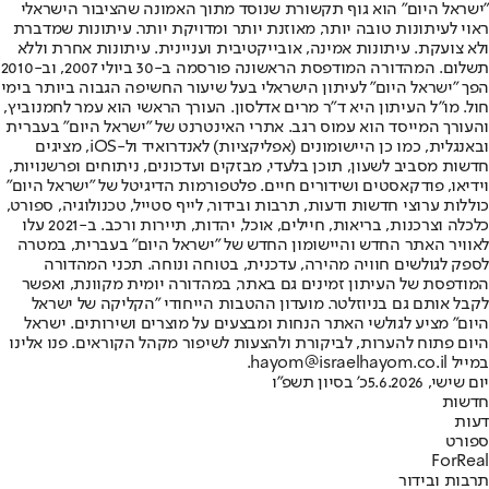
"ישראל היום" הוא גוף תקשורת שנוסד מתוך האמונה שהציבור הישראלי
ראוי לעיתונות טובה יותר, מאוזנת יותר ומדויקת יותר. עיתונות שמדברת
ולא צועקת. עיתונות אמינה, אובייקטיבית ועניינית. עיתונות אחרת וללא
תשלום. המהדורה המודפסת הראשונה פורסמה ב-30 ביולי 2007, וב-2010
הפך "ישראל היום" לעיתון הישראלי בעל שיעור החשיפה הגבוה ביותר בימי
חול. מו"ל העיתון היא ד"ר מרים אדלסון. העורך הראשי הוא עמר לחמנוביץ,
והעורך המייסד הוא עמוס רגב. אתרי האינטרנט של "ישראל היום" בעברית
ובאנגלית, כמו כן היישומונים (אפליקציות) לאנדרואיד ול-iOS, מציגים
חדשות מסביב לשעון, תוכן בלעדי, מבזקים ועדכונים, ניתוחים ופרשנויות,
וידיאו, פודקאסטים ושידורים חיים. פלטפורמות הדיגיטל של "ישראל היום"
כוללות ערוצי חדשות ודעות, תרבות ובידור, לייף סטייל, טכנולוגיה, ספורט,
כלכלה וצרכנות, בריאות, חיילים, אוכל, יהדות, תיירות ורכב. ב-2021 עלו
לאוויר האתר החדש והיישומון החדש של "ישראל היום" בעברית, במטרה
לספק לגולשים חוויה מהירה, עדכנית, בטוחה ונוחה. תכני המהדורה
המודפסת של העיתון זמינים גם באתר, במהדורה יומית מקוונת, ואפשר
לקבל אותם גם בניוזלטר. מועדון ההטבות הייחודי "הקליקה של ישראל
היום" מציע לגולשי האתר הנחות ומבצעים על מוצרים ושירותים. ישראל
היום פתוח להערות, לביקורת ולהצעות לשיפור מקהל הקוראים. פנו אלינו
במייל hayom@israelhayom.co.il.
יום שישי, 5.6.2026
כ' בסיון תשפ"ו
חדשות
דעות
ספורט
ForReal
תרבות ובידור