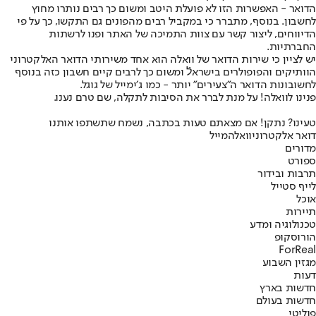
הדואר - האפשרות הזו לא פועלת היטב ומשום כך רבים נותרו מחוץ
לחשבון. בנוסף, מתברר כי במקביל רבים מהפונים גם התקשו, כך על פי
הדיווחים, ליצור קשר עם צוות התמיכה של האתר ופנו לרשתות
החברתיות.
יש לציין כי שירות הדואר של וואלה הוא אחד משירותי הדואר האלקטרוני
הוותיקים והפופולרים בישראלֿ ומשום כך לרבים קיים חשבון כזה בנוסף
לחשובונות הדואר ה״צעירים״ יותר - כמו ג׳ימייל של גוגל.
פנינו לוואלה! על מנת לברר את הסיבות לתקלה, שם טרם נענו.
טעינו? נתקן! אם מצאתם טעות בכתבה, נשמח שתשתפו אותנו
דואר אלקטרוני
וואלה
מייל
מדורים
ספורט
תרבות ובידור
לייף סטייל
אוכל
תיירות
טכנולוגיה ומדע
הורוסקופ
ForReal
מגזין השבוע
דעות
חדשות בארץ
חדשות בעולם
פוליטי