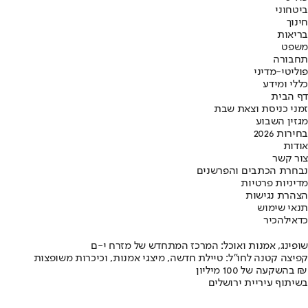
ביטחוני
חינוך
בריאות
משפט
תחבורה
פוליטי-מדיני
כללי ומידע
דף הבית
זמני כניסת וצאת שבת
מגזין השבוע
בחירות 2026
אודות
צור קשר
נבחרת הכתבים והפרשנים
מדיניות פרטיות
הצהרת נגישות
תנאי שימוש
כדאי
להכיר
שופינג, אמנות ואוכל: המרכז המתחדש של מזרח י-ם
קפיצה קטנה לחו"ל: טיילת חדשה, מיצגי אמנות, וכיכרות משופצות
בהשקעה של 100 מיליון ₪
בשיתוף עיריית ירושלים