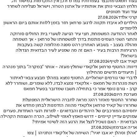
בעוד חמאס מתבצר בעמדותיו במו"מ ולכן אין התקדמות במישור זה,
הלחץ הצבאי נותן את אותותיו על ארגון הטרור, וישראל מצליחה לשחרר
עוד ועוד חטופים
קרני אלדד
27.08.2024
הילדים לא איבדו תקווה לרגע: פרחאן חזר בזמן ללוות אותם ביום הראשון
ללימודים
לאחר ההודעה המשמחת, חצי עיר הגיעה לשערי בית החולים סורוקה
והחצי השני העמיס מתנות בדרך למשפחתו של פרחאן • אך השמחה
מהולה בעצב • בשבוע האחרון רהט ספגה מהלומה קשה בעקבות
הרציחות הרבות בעיר • האם זה מה שמגיע לעיר הבדואית הגדולה
בישראל?
קאיד אבו לטיף
27.08.2024
דיווח: החטוף פרחאן אלקאדי שחולץ מעזה - אותר "במקרה" בתוך מנהרה
| תיעודים חדשים מהחילוץ
לדברי שני גורמים ישראליים, החטוף נמצא במהלך מבצע צבאי לאיתור
רשת מנהרות של חמאס • אלקאדי נמצא לבדו, ללא שומרים, ושוחרר ללא
קרב • גורם נוסף אמר כי בתחילה חשבו שמדובר בפעיל חמאס
מערכת היום
27.08.2024
שחרור החטוף מאזור רהט: מראה לחברה הישראלית המפוצלת
שחרורו של קאיד פרחאן אלקאדי מהווה הזדמנות לבחון מחדש את
יחסיהם המורכבים של היהודים והבדואים • למרות רגעי האחדות, פערים
עמוקים עדיין קיימים • דרוש מאמץ לאומי לשילוב, הכרה והעצמת הקהילה
הבדואית • האם נשכיל לנצל את הרגע הזה לשינוי אמיתי?
אריה אברמזון
27.08.2024
"אהלן וסהלן יא אבו יאיר": השיחה של אלקאדי ונתניהו | צפו