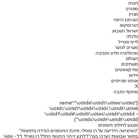
דעות
ספורט
מגזין
העיתון היומי
הורוסקופ
ישראל השבוע
כלכלה
לייף סטייל
מעריב לנוער
טכנולוגיה מדע וסביבה
העולם
משחקים
פודקאסטים
וידאו
אנחנו מגייסים
X
שיתוף כתבה
{"name":"\u05de\u05d1\u05e6\u05e2
\u05dc\u05d7\u05d9\u05dc\u05d5\u05e5
\u05d7\u05d8\u05d5\u05e4\u05d9\u05dd -
\u05d4\u05d9\u05d5\u05dd"}
מבצע לחילוץ חטופים
"כשהגיעה הידיעה על רן גואילי, סיכת החטופים הורדה בדמעות"
במשך שבועות נערכו בצה"ל לרגע זיהוי החטוף החלל רן גואילי ז"ל • אנשי