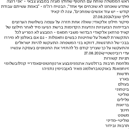
ראש הממשלה שוחח עם החטוף שחולץ מעזה במבצע צבאי • "אני רוצה
שתדע שאנחנו לא שוכחים אף אחד", הבטיח רה"מ • "באמת עשיתם עבודת
קודש - יש עוד אנשים שמחכים", ענה לו קאיד
לילך שובל
27.08.2024
סיקור חילוץ אלקאדי: שאלה אחת חזרה על עצמה בשלושת הערוצים
הבדיחות הגזעניות והדעות הקדומות ברשת הגיעו מיד לאחר חילוצו של
קאיד פרחאן אלקאדי הבדואי משבי חמאס • המבצע לא הפריע לכל
התקשורת לשאול על שחיטות כבשים וחאפלות • גם אם באולפן לא מיררו
בבכי של התרגשות, דווקא בני המשפחה התעקשו להיות ישראלים
והתעקשו על כך שצריך קודם כל להחזיר את החטופים בעסקה עכשיו
עדי רובינשטיין
27.08.2024
תגיות קשורות
מלחמת חרבות ברזל
נועה ארגמני
מבצע ארנון
חטופים
אנדריי קוזלוב
שלומי
זיו
חמאס
7 באוקטובר
אלמוג מאיר ג'אן
בנימין נתניהו
חדשות
בארץ
בעולם
ביטחוני
פוליטי
פלילים
בריאות
חינוך
משפט
פוליטי-מדיני
תרבות ובידור