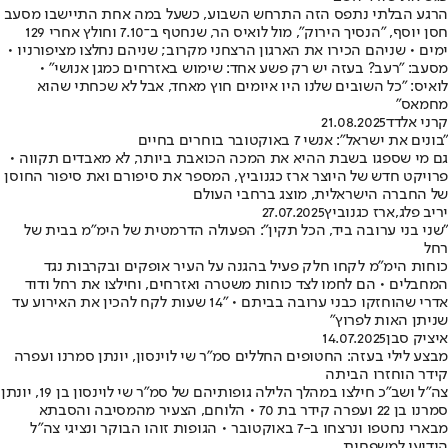
הרגע הבלתי נתפס הזה התרחש השבוע, כשעל במה אחת התיישבו מסעב
חסן יוסף, "הנסיך הירוק", מול לואיס הר, שנחטף ב־7.10 וחולץ אחרי 129
ימים • שניהם הכירו את הארגון הרצחני מקרוב; שניהם נחלצו מציפורניו •
מסעב: "רעב? בעזה יש רק פשע אחד: שימוש באזרחים כמגן אנושי" •
לואיס: "כל השובים שלנו היו איומים חוץ מאחד, אבל לא שכחתי שהוא
מחמאס"
קרני אלדד
21.08.2025
"בונים את ישראל": אנשי 7 באוקטובר בוחרים בחיים
גם מי שספגו בשבת ההיא את המכה הכואבת ביותר, לא מאבדים תקווה •
פרויקט חדש של היוצר ארז כגנוביץ, המספר את סיפורם ואת סיפור החוסן
של החברה הישראלית, מוצג ברחבי העולם
יריב פלג
,
ארז כגנוביץ
27.07.2025
"שני בני ערובה ביד, הכל תקין": הפעולה הדרמטית של הימ"מ בבית של
רחל
כוחות הימ"מ לקחו חלק פעיל בהגנה על העיר אופקים ובקרבות נגד
המחבלים • הם לחמו לצד כוחות משטרה ואזרחים, וחילצו את רחל ודוד
אדרי שהוחזקו כבני ערובה בביתם • "14 שעות לקח להכין את האירוע עד
שניתן האות לפרוץ"
איציק סבן
14.07.2025
מבצע לילי בעזה: החטופים החללים סמ"ר שי לוינסון, יונתן סמרנו ועפרה
קידר הוחזרו הביתה
צה"ל ושב"כ חילצו במהלך הלילה גופותיהם של סמ"ר שי לוינסון בן 19, יונתן
סמרנו בן 22 ועפרה קידר בת 70 • הלוחם, הצעיר מהמסיבה והסבתא
מבארי נחטפו ונרצחו ב-7 באוקטובר • הגופות זוהו הבוקר ונציגי צה"ל
הודיעו למשפחות