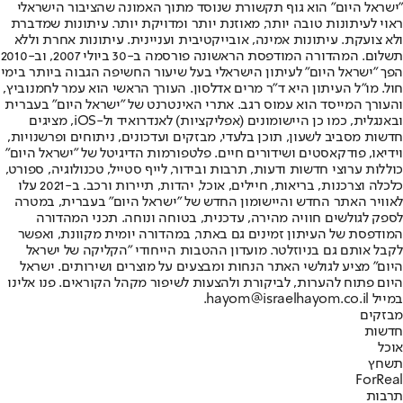
"ישראל היום" הוא גוף תקשורת שנוסד מתוך האמונה שהציבור הישראלי
ראוי לעיתונות טובה יותר, מאוזנת יותר ומדויקת יותר. עיתונות שמדברת
ולא צועקת. עיתונות אמינה, אובייקטיבית ועניינית. עיתונות אחרת וללא
תשלום. המהדורה המודפסת הראשונה פורסמה ב-30 ביולי 2007, וב-2010
הפך "ישראל היום" לעיתון הישראלי בעל שיעור החשיפה הגבוה ביותר בימי
חול. מו"ל העיתון היא ד"ר מרים אדלסון. העורך הראשי הוא עמר לחמנוביץ,
והעורך המייסד הוא עמוס רגב. אתרי האינטרנט של "ישראל היום" בעברית
ובאנגלית, כמו כן היישומונים (אפליקציות) לאנדרואיד ול-iOS, מציגים
חדשות מסביב לשעון, תוכן בלעדי, מבזקים ועדכונים, ניתוחים ופרשנויות,
וידיאו, פודקאסטים ושידורים חיים. פלטפורמות הדיגיטל של "ישראל היום"
כוללות ערוצי חדשות ודעות, תרבות ובידור, לייף סטייל, טכנולוגיה, ספורט,
כלכלה וצרכנות, בריאות, חיילים, אוכל, יהדות, תיירות ורכב. ב-2021 עלו
לאוויר האתר החדש והיישומון החדש של "ישראל היום" בעברית, במטרה
לספק לגולשים חוויה מהירה, עדכנית, בטוחה ונוחה. תכני המהדורה
המודפסת של העיתון זמינים גם באתר, במהדורה יומית מקוונת, ואפשר
לקבל אותם גם בניוזלטר. מועדון ההטבות הייחודי "הקליקה של ישראל
היום" מציע לגולשי האתר הנחות ומבצעים על מוצרים ושירותים. ישראל
היום פתוח להערות, לביקורת ולהצעות לשיפור מקהל הקוראים. פנו אלינו
במייל hayom@israelhayom.co.il.
מבזקים
חדשות
אוכל
תשחץ
ForReal
תרבות