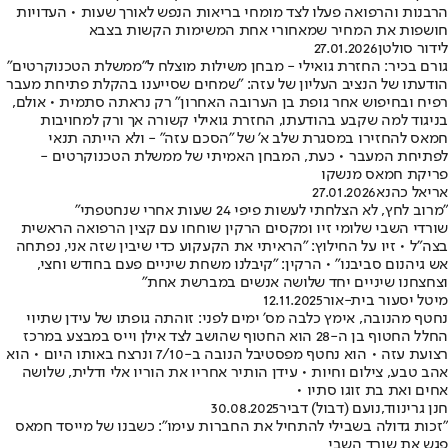
הרבנות והרפואה פעלו לצד מומחי בריאות הנפש לאורך שעות • העדויות
חושפות את המחיר שמאחורי אחת המשימות הקשות בצבא
לידור סולטן
27.01.2026
גורם בכיר: החזרת גואילי - מבחן משילות מוצלח ל"ממשלת הטכנוקרטים"
הודעתו של הנציב העליון של עזה: "שמחים שסייענו בהקלת פתיחת מעבר
רפיח ובחיפוש אחר גופת בן הערובה האחרון" רק נראתה סתמית • אולם,
בניגוד למה שקבע בהודעתו, החזרת גואילי קשורה אך ורק למחויבות
חמאס להחזירו במסגרת שלב א' של "הסכם עזה" - ולא הייתה תנאי
לפתיחת המעבר • כעת, המבחן האמיתי של ממשלת הטכנוקרטים -
פריקת חמאס מנשקו
אריאל כהנא
27.01.2026
"מרוב לחץ, לא הצלחתי לעשות פיפי 24 שעות אחרי שנחטפתי"
שורדי השבי שלומי זיו ומקסים הרקין שוחחו עם קצין הרפואה הראשית
בצה"ל • זיו על החילוץ: "הראיתי את הקעקוע כדי שיבין שזה אני, נפתחה
אש גיהנום סביבנו" • הרקין: "קיבלנו משחת שיניים פעם בחודש וחצי,
וצחצחנו שיניים יחד שלושה אנשים במברשת אחת"
מיטל יסעור בית-אור
12.11.2025
נחטף מהנובה, אימץ כלבה מס' ימים לפני: זוהתה גופתו של עידן שתיוי
החלל החטוף בן ה-28 הוא החטוף שהושב לצד אילן וייס במבצע במרכז
רצועת עזה • הוא נחטף מפסטיבל הנובה ב-7/10 ונרצח באותו היום • הוא
אהב טבע, צילום וחיות • עידן הותיר אחריו את הוריו אלי ודלית, שלושה
אחים ואת בת זוגו סתיו •
חנן גרינווד
,
נועם (דבול) דביר
30.08.2025
"זכות גדולה בשבילי להתחיל את החברות עימו": כשבנו של מייסד חמאס
פגש את שורד השבי