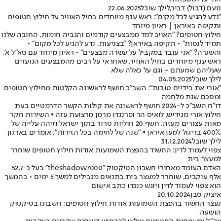
נועם (דבול) דביר
,
לילך שובל
22.06.2025
"נדע להגיע לכל מקום": ראש ענף מיוחדים בחיל האוויר על חילוץ חטופים
ותקיפה באיראן | ראיון מיוחד
חילוץ חטופים? "האויב למד ממבצעים קודמים והגביה חומות, החובה שלנו
תמיד לנסות" • תקיפה באיראן? "בצניעות, נדע להגיע לכל מקום" •
והשגרה? "אני עובד במקביל על עשרה מבצעים" • ראיון מיוחד עם סא"ל א',
ראש ענף מיוחדים בחיל האוויר, שאחראי על רבים מהמבצעים הנועזים
שעליהם שמעתם - וגם על כאלה שלא
לילך שובל
04.05.2025
"אורי את בידיים טובות": השב"כ חושף לראשונה הקלטות מחילוץ חטופים
ומסכם שנת מלחמה
דו"ח השב"כ ל-2024 חושף לראשונה את קולות הקשר הדרמטיים בעת
חילוץ אורי מגידיש, לואיס הר ופרננדו מרמן מרצועת עזה ⦁ השירות חקר
מאות עצורים מעזה, חשף 20 חוליות טרור בתוך ישראל וזיהה עלייה של
400% בריגול למען איראן ⦁ "שנה של לחימה בכל הזירות", אומרים בארגון
לילך שובל
31.12.2024
צפוי לעמוד לדין: החשוד בהפצת השמועות אודות חילוץ חטופים שוחרר
למעצר בית
האדם העומד מאחורי חשבון הטיקטוק "theshadow7000" בעל כ-52.7
אלף עוקבים, שוחרר למעצר בית בתנאים מגבילים למשך 5 ימים • בהמשך
הוא צפוי לעמוד לדין ויוגש כנגדו כתב אישום
איציק סבן
20.10.2024
נעצר החשוד בהפצת השמועות אודות חילוץ חטופים; חשבונו בטיקטוק
הושעה