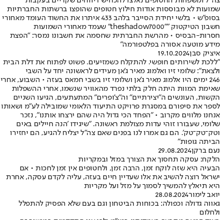
צה"ל ומשפחות החטופים נאלצו להכחיש דיווחים שקריים בעקבות
שמועות לא מבוססות אודות חילוץ חטופים שהופצו ברשתות החברתיות
בסופ"ש • בלשי יחידת הסייבר בלהב 433 איתרו את החשוד העומד מאחורי
חשבון הטיקטוק ""theshadow7000" שעמד מאחורי השמועות
חסרות-הבסיס • מהרשת החברתית שחסמה את חשבונו נמסר: "הפצת
מידע מוטעה אסורה בפלטפורמה"
איציק סבן
19.10.2024
"ללכת לשירותים חופשי. להתקלח כשמזיעים. פשוט לפתוח את דלת הבית
ולצאת": שלומי זיו ואלמוג מאיר ג'אן מעידים לראשונה יחד על השבי
246 ימים היו אלמוג מאיר ג'אן ושלומי זיו בשבי חמאס בעזה • השבוע, אחרי
שאימת המוות היתה חלק בלתי נפרד מהאוויר שנשמו, אחרי ההשפלות
הקשות, העונשים ה"יצירתיים" וה"צ'ופרים" המתעתעים, הגיעו השניים
לספר את סיפורם במסגרת פרויקט התיעוד הלאומי שמובילה לע"מ ושאותו
אנחנו מלווים מקרוב • "הפחד הכי גדול היה שהם ירצחו אותנו", נזכר
שלומי, שעבורו זוהי עדות מצולמת ראשונה. "שיגידו 'הנה חיילים באים
וטק־טק־טק'. הם גם אמרו לנו בפנים שאם צה"ל יצליח להגיע, הם יחזירו
הביתה גופות"
נעם ברקן
29.08.2024
הלקח: עסקה תחסוך את הצורך במזל ובמקריות
הבעיה היא שזה לוקח זמן, הרבה זמן, ולחטופים אין זמן לחכות • אם
ישראל רוצה להשיב את אלו שעדיין חיים בעזה, עליה לקדם עסקה, אחרת
היא תיאלץ להמשיך לסמוך על מזל ועל מקריות
יואב לימור
28.08.2024
גאווה גדולה וכפולה: בכוחות הביטחון וגם בעם שלא הפסיק להתפלל
ולחלום