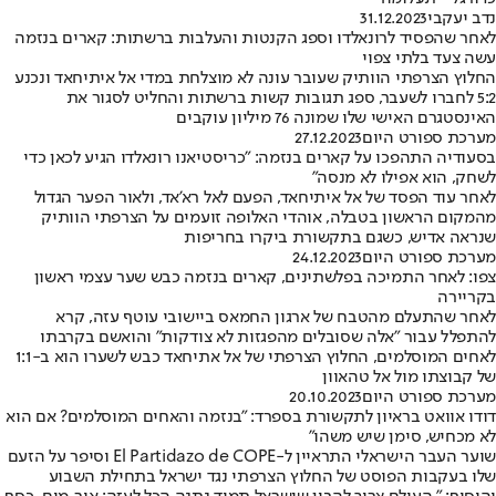
נדב יעקבי
31.12.2023
לאחר שהפסיד לרונאלדו וספג הקנטות והעלבות ברשתות: קארים בנזמה
עשה צעד בלתי צפוי
החלוץ הצרפתי הוותיק שעובר עונה לא מוצלחת במדי אל איתיחאד ונכנע
5:2 לחברו לשעבר, ספג תגובות קשות ברשתות והחליט לסגור את
האינסטגרם האישי שלו שמונה 76 מיליון עוקבים
מערכת ספורט היום
27.12.2023
בסעודיה התהפכו על קארים בנזמה: "כריסטיאנו רונאלדו הגיע לכאן כדי
לשחק, הוא אפילו לא מנסה"
לאחר עוד הפסד של אל איתיחאד, הפעם לאל רא'אד, ולאור הפער הגדול
מהמקום הראשון בטבלה, אוהדי האלופה זועמים על הצרפתי הוותיק
שנראה אדיש, כשגם בתקשורת ביקרו בחריפות
מערכת ספורט היום
24.12.2023
צפו: לאחר התמיכה בפלשתינים, קארים בנזמה כבש שער עצמי ראשון
בקריירה
לאחר שהתעלם מהטבח של ארגון החמאס ביישובי עוטף עזה, קרא
להתפלל עבור "אלה שסובלים מהפגזות לא צודקות" והואשם בקרבתו
לאחים המוסלמים, החלוץ הצרפתי של אל אתיחאד כבש לשערו הוא ב-1:1
של קבוצתו מול אל טהאוון
מערכת ספורט היום
20.10.2023
דודו אוואט בראיון לתקשורת בספרד: "בנזמה והאחים המוסלמים? אם הוא
לא מכחיש, סימן שיש משהו"
שוער העבר הישראלי התראיין ל-El Partidazo de COPE וסיפר על הזעם
שלו בעקבות הפוסט של החלוץ הצרפתי נגד ישראל בתחילת השבוע