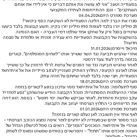
בסעודיה וטען: "אני לא עושה את אותם דברים כי אין לידי את אותם
השחקנים" • וגם: ההתייחסות לעתידו המקצועי
מערכת ספורט היום
06.04.2024
סגרו את הברז: למה הליגה הסעודית לא השקיעה כסף בינואר?
23 מיליון יורו בלבד לעומת 950 מיליון יורו בקיץ, תשע קבוצות בלבד ביצעו
שינויים בסגל ורק על שחקן אחד שולמו דמי העברה • האם הנסיגה
בהשקעות של הקבוצות הסעודיות היא עצירה זמנית או מלמדת על מגמה
חדשה?
מיכאל וייסרמן
31.01.2024
אחרי שהגיש תביעה נגד השר ששייך אותו "לאחים המוסלמים", קארים
בנזמה בדרך לעוד צעד דרמטי
לאחר שהגיש תביעה נגד שר הפנים של צרפת ז'רלד דרמנין על כך ששייך
אותו לארגון הקיצוני, החלוץ הוותיק מעוניין לעזוב מיידית את אל איתיחאד
הסעודית, חצי שנה בלבד לאחר שחתם על חוזה עתק
מערכת ספורט היום
18.01.2024
סוף לתעלומה: מנהל אל איתיחאד מסר עדכון בנוגע לקארים בנזמה
אחרי ההיעלמות המסתורית: מנהל הקבוצה הודיע שהשחקן "נסע למדריד
עקב נסיבות מיוחדות, לאחר שביקש שלושה ימי חופש" • בנוסף, הוא דחה
את הדיווחים כי החלוץ הצרפתי יעזוב את הקבוצה
מערכת ספורט היום
01.01.2024
לאף אחד אין תשובה: לאן נעלם קארים בנזמה?
כבר מספר ימים שבסעודיה לא יודעים לומר איפה נמצא הכוכב הצרפתי •
אוהדי אל איתיחאד, המכונים "הנמרים", רואים בו סמל לכישלון הגדול של
העונה ומכנים אותו "חתול" • והפרשנים בטוחים שפשוט נמאס לו לשחק
כדורגל • תעלומה