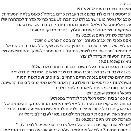
בנזמה
מערכת ספורט היום
15.06.2026
"כריסטיאנו רונאלדו בולם את העברת כרים בנזמה": כאוס בליגה הסעודית
כוכב אל נאסר טוען שהעברתו של חברו לשעבר מריאל מדריד למתחרה שלו
על האליפות, אל הילאל, תפגע בתחרותיות • תגובת השרשרת: גם
העסקאות של אנגולו קאנטה וחלוץ נבחרת מרוקו תקועות
מערכת ספורט היום
02.02.2026
אקס מכבי תל אביב מעורב: "כרים בנזמה מרגיש מושפל"
החלוץ האגדי של ריאל מדריד טוען שההצעה שקיבל להארכת חוזהו באל
איתיחאד "מרגישה כמו לשחק בחינם" • הוא מסרב לשחק, והסיטואציה שלו
בליגה הסעודית בדרך לפיצוץ
גיא צוק
29.01.2026
עשרת הספורטאים בעלי השכר הגבוה ביותר בשנת 2024
בשנה שבה השכר של כוכבי הספורט שבר שיאים, המובילים ברשימה
מרוויחים מיליונים בזכות חוזים רווחיים, בונוסים ועסקאות חסות
משתלמות • כריסטיאנו רונאלדו, ג'ון ראהם וליאו מסי מובילים את הרשימה
עם הכנסות שמגיעות למאות מיליוני דולרים
מיכאל וייסרמן
29.12.2024
אין כמו בבית: אקס ריאל חזר למדריד במפתיע
מחווה יפה: קארים בנזמה, חלוץ אל-איתיחאד הגיע למתקן האימונים של
הבלאנקוס כדי לעבור טיפולים ולנסות להתאושש מהפציעה ממנה סובל •
דיווח: ראול יעזוב את קבוצת המילואים ועשוי לעבור לבונדסליגה
מערכת ספורט היום
02.05.2024
"אני לא אותו קארים בנזמה של ריאל מדריד, אני לא יכול לנצח לבד"
ביקורת סמויה? חלוץ אל איתיחאד, שלא הבקיע ארבעה חודשים, התראיין