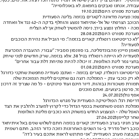
והוסיף: " העולם צריך להבין שישראל תמיד נתנה הכל לעזה: אור, מים, כסף,
עבודה, אנחנו נאבקים בחמאס, לא באוכלוסייה"
מערכת ספורט היום
19.10.2023
צפו: פציעה מדאיגה לקארים בנזמה בליגה הסעודית
הכוכב הצרפתי של אל-אתיחאד נפצע והוחלף בדקה ה-42 נגד אל וואחדה
מכה • החלוץ נפצע בירך, ניסה להמשיך לשחק אך לא הצליח
מערכת ספורט היום
28.08.2023
"לא כריסטיאנו רונאלדו, קארים בנזמה": מי הוביל את נהירת הכוכבים
לסעודיה?
מאמן מיינץ מהבונדסליגה, בו סוונסון מסביר: "עבורי, ההעברה המכרעת
לסעודיה לא הייתה רונאלדו בגיל 38, אלא בנזמה, שרק חודשים לפני שיחק
בחצי גמר ליגת האלופות. זו יכולה להיות פתיחת דלת עבור אחרים"
מערכת ספורט היום
01.08.2023
כריסטיאנו רונאלדו, קארים בנזמה - ואתם: סעודיה מחפשת שחקני כדורגל
לא רק כוכבי ענק - הממלכה רוצה גם שחקנים לליגות הנמוכות שלה
תמורת משכורות גבוהות, דיור חינם ועוד פינוקים • כל מה שצריך זה דרכון
זר, סרטון ביצועים, ואתם מוכנים
אסף גולן
24.07.2023
דריסת רגל: הפוליטיקה הסעודית על מגרש הכדורגל
ממלכת הנפט משתמשת בכסף הגדול כדי לקרוץ למערב ולהלבין את הצד
האפל שלה • הצעצוע החדש במשחק הוא כוכבים מליגת האלופות
שחר קליימן
27.06.2023
ערב חגיגי בערב הסעודית: קארים בנזמה חתם לשלוש שנים באל איתיחאד
כוכב ריאל מדריד ב-14 השנים האחרונות וזוכה כדור הזהב, חתם רשמית
בקבוצה מערב הסעודית: "אני מתרגש לראות אתכם בעיר ג’דה"