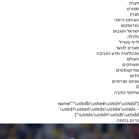
דעות
ספורט
מגזין
העיתון היומי
הורוסקופ
ישראל השבוע
כלכלה
לייף סטייל
מעריב לנוער
טכנולוגיה מדע וסביבה
העולם
משחקים
פודקאסטים
וידאו
אנחנו מגייסים
X
שיתוף כתבה
{"name":"\u05db\u05e8\u05d9\u05dd
\u05d1\u05e0\u05d6\u05de\u05d4 -
\u05d4\u05d9\u05d5\u05dd"}
כרים בנזמה