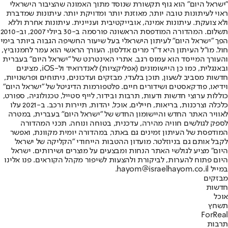
"ישראל היום" הוא גוף תקשורת שנוסד מתוך האמונה שהציבור הישראלי
ראוי לעיתונות טובה יותר, מאוזנת יותר ומדויקת יותר. עיתונות שמדברת
ולא צועקת. עיתונות אמינה, אובייקטיבית ועניינית. עיתונות אחרת וללא
תשלום. המהדורה המודפסת הראשונה פורסמה ב-30 ביולי 2007, וב-2010
הפך "ישראל היום" לעיתון הישראלי בעל שיעור החשיפה הגבוה ביותר בימי
חול. מו"ל העיתון היא ד"ר מרים אדלסון. העורך הראשי הוא עמר לחמנוביץ,
והעורך המייסד הוא עמוס רגב. אתרי האינטרנט של "ישראל היום" בעברית
ובאנגלית, כמו כן היישומונים (אפליקציות) לאנדרואיד ול-iOS, מציגים
חדשות מסביב לשעון, תוכן בלעדי, מבזקים ועדכונים, ניתוחים ופרשנויות,
וידיאו, פודקאסטים ושידורים חיים. פלטפורמות הדיגיטל של "ישראל היום"
כוללות ערוצי חדשות ודעות, תרבות ובידור, לייף סטייל, טכנולוגיה, ספורט,
כלכלה וצרכנות, בריאות, חיילים, אוכל, יהדות, תיירות ורכב. ב-2021 עלו
לאוויר האתר החדש והיישומון החדש של "ישראל היום" בעברית, במטרה
לספק לגולשים חוויה מהירה, עדכנית, בטוחה ונוחה. תכני המהדורה
המודפסת של העיתון זמינים גם באתר, במהדורה יומית מקוונת, ואפשר
לקבל אותם גם בניוזלטר. מועדון ההטבות הייחודי "הקליקה של ישראל
היום" מציע לגולשי האתר הנחות ומבצעים על מוצרים ושירותים. ישראל
היום פתוח להערות, לביקורת ולהצעות לשיפור מקהל הקוראים. פנו אלינו
במייל hayom@israelhayom.co.il.
מבזקים
חדשות
אוכל
תשחץ
ForReal
תרבות