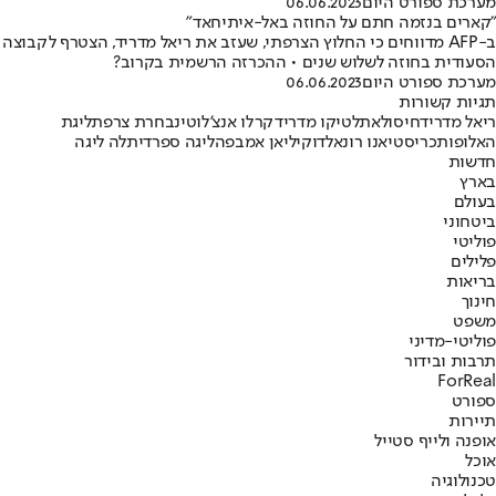
מערכת ספורט היום
06.06.2023
"קארים בנזמה חתם על החוזה באל-איתיחאד"
ב-AFP מדווחים כי החלוץ הצרפתי, שעזב את ריאל מדריד, הצטרף לקבוצה
הסעודית בחוזה לשלוש שנים • ההכרזה הרשמית בקרוב?
מערכת ספורט היום
06.06.2023
תגיות קשורות
ריאל מדריד
חיסול
אתלטיקו מדריד
קרלו אנצ'לוטי
נבחרת צרפת
ליגת
האלופות
כריסטיאנו רונאלדו
קיליאן אמבפה
ליגה ספרדית
לה ליגה
חדשות
בארץ
בעולם
ביטחוני
פוליטי
פלילים
בריאות
חינוך
משפט
פוליטי-מדיני
תרבות ובידור
ForReal
ספורט
תיירות
אופנה ולייף סטייל
אוכל
טכנולוגיה