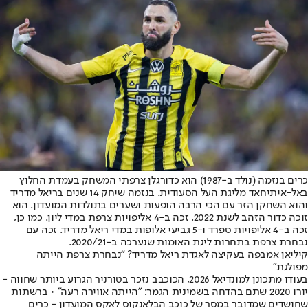
כרים בנזמה (נולד ב-1987) הוא כדורגלן צרפתי המשחק בעמדת החלוץ
באל-איתיחאד מליגת העל הסעודית. בנזמה שיחק 14 שנים בריאל מדריד
והוא השחקן הזר עם הכי הרבה הופעות ושערים בתולדות המועדון. הוא
זוכה כדור הזהב לשנת 2022. זכה ב-4 אליפויות צרפת במדי ליון. כמו כן,
זכה ב-4 אליפויות ספרד ו-5 גביעי אלופות במדי ריאל מדריד. זכה עם
נבחרת צרפת בתחרות ליגת האומות שנערכה ב-2020/21.
קיליאן אמבפה בעקיצה לאגדת ריאל מדריד? "נבחרת צרפת הייתה
מפולגת"
בעודו מתכונן למונדיאל 2026, הכוכבב נזכר בטורניר הגרוע ביותר שחווה -
יורו 2020 שתם בהדחה בשמינית הגמר: "הייתה אווירה רעה" • ברשתות
שחושדים שמדובר במסר של כוכב הבלאנקוס לאקס המועדון - כרים