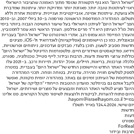
"ישראל היום" הוא גוף תקשורת שנוסד מתוך האמונה שהציבור הישראלי
ראוי לעיתונות טובה יותר, מאוזנת יותר ומדויקת יותר. עיתונות שמדברת
ולא צועקת. עיתונות אמינה, אובייקטיבית ועניינית. עיתונות אחרת וללא
תשלום. המהדורה המודפסת הראשונה פורסמה ב-30 ביולי 2007, וב-2010
הפך "ישראל היום" לעיתון הישראלי בעל שיעור החשיפה הגבוה ביותר בימי
חול. מו"ל העיתון היא ד"ר מרים אדלסון. העורך הראשי הוא עמר לחמנוביץ,
והעורך המייסד הוא עמוס רגב. אתרי האינטרנט של "ישראל היום" בעברית
ובאנגלית, כמו כן היישומונים (אפליקציות) לאנדרואיד ול-iOS, מציגים
חדשות מסביב לשעון, תוכן בלעדי, מבזקים ועדכונים, ניתוחים ופרשנויות,
וידיאו, פודקאסטים ושידורים חיים. פלטפורמות הדיגיטל של "ישראל היום"
כוללות ערוצי חדשות ודעות, תרבות ובידור, לייף סטייל, טכנולוגיה, ספורט,
כלכלה וצרכנות, בריאות, חיילים, אוכל, יהדות, תיירות ורכב. ב-2021 עלו
לאוויר האתר החדש והיישומון החדש של "ישראל היום" בעברית, במטרה
לספק לגולשים חוויה מהירה, עדכנית, בטוחה ונוחה. תכני המהדורה
המודפסת של העיתון זמינים גם באתר, במהדורה יומית מקוונת, ואפשר
לקבל אותם גם בניוזלטר. מועדון ההטבות הייחודי "הקליקה של ישראל
היום" מציע לגולשי האתר הנחות ומבצעים על מוצרים ושירותים. ישראל
היום פתוח להערות, לביקורת ולהצעות לשיפור מקהל הקוראים. פנו אלינו
במייל hayom@israelhayom.co.il.
יום שישי, 24.4.2026
ז' באייר תשפ"ו
חדשות
דעות
ספורט
ForReal
תרבות ובידור