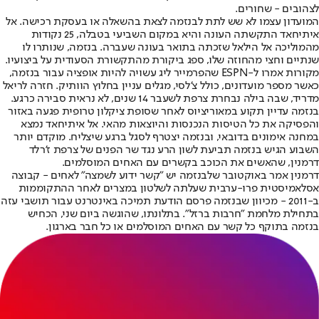
לצהובים - שחורים.
המועדון עצמו לא שש לתת לבנזמה לצאת בהשאלה או בעסקת רכישה. אל
איתיחאד התקשתה העונה והיא במקום השביעי בטבלה, 25 נקודות
מהמוליכה אל הילאל שזכתה בתואר בעונה שעברה. בנזמה, שנותרו לו
שנתיים וחצי מהחוזה שלו, ספג ביקורת מהתקשורת הסעודית על ביצועיו.
מקורות אמרו ל-ESPN שהפרמייר ליג עשויה להיות אופציה עבור בנזמה,
כאשר מספר מועדונים, כולל צ'לסי, מגלים עניין בחלוץ הוותיק. חזרה לריאל
מדריד, שבה בילה נבחרת צרפת לשעבר 14 שנים, לא נראית סבירה כרגע.
בנזמה עדיין תקוע במאוריציוס לאחר שסופת ציקלון טרופית פגעה באזור
והפסיקה את כל הטיסות הנכנסות והיוצאות מהאי. אל איתיחאד נמצא
במחנה אימונים בדובאי, ובנזמה יצטרף לסגל ברגע שיצליח. מוקדם יותר
השבוע הגיש בנזמה תביעת לשון הרע נגד שר הפנים של צרפת ז'רלד
דרמנין, שהאשים את הכוכב בקשרים עם האחים המוסלמים.
דרמנין אמר באוקטובר שלבנזמה יש "קשר ידוע לשמצה" לאחים - קבוצה
אסלאמיסטית פרו-ערבית שעלתה לשלטון במצרים לאחר ההתקוממות
ב-2011 - מכיוון שבנזמה פרסם הודעת תמיכה באינטרנט עבור תושבי עזה
בתחילת מלחמת "חרבות ברזל". בתלונתו, שהוגשה ביום שני, הכחיש
בנזמה בתוקף כל קשר עם האחים המוסלמים או כל חבר בארגון.