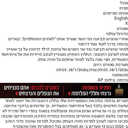
אוכל
מגזין
אנחנו מגייסים
English
X
ספורט
כדורגל עולמי
אחרי שהגיש תביעה נגד השר ששייך אותו "לאחים המוסלמים", קארים
בנזמה בדרך לעוד צעד דרמטי
לאחר שהגיש תביעה נגד שר הפנים של צרפת ז'רלד דרמנין על כך ששייך
אותו לארגון הקיצוני, החלוץ הוותיק מעוניין לעזוב מיידית את אל איתיחאד
הסעודית, חצי שנה בלבד לאחר שחתם על חוזה עתק
מערכת ספורט היום
18/1/2024, 09:05
,עודכן
18/1/2024, 09:05
0
השמעה
בנזמה. צילום: AP
קארים בנזמה בוחן את האפשרויות שלו בחלון ההעברות של ינואר לאחר
שישה חודשים בלבד באל איתיחאד הסעודית, כך מדווחים ברחבי אירופה.
החלוץ בן ה-36 שידע שנים ארוכות ומוצלחות במאוד במדי ריאל מדריד לא
מרוצה בלשון המעטה מהחיים בנסיכות במזרח התיכון ומהפרויקט שנבנה
סביבו ורוצה לעזוב למרות חוזה העתק שקיבל, למרות שזוכה כדור הזהב
ב-2022 כבש 15 שערים ב-24 משחקים בכל המסגרות מאז שהצטרף