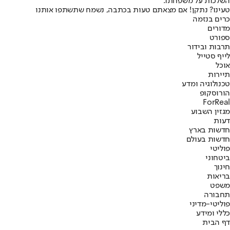
השלכות על משפחתו.
טעינו? נתקן! אם מצאתם טעות בכתבה, נשמח שתשתפו אותנו
כרים בנזמה
מדורים
ספורט
תרבות ובידור
לייף סטייל
אוכל
תיירות
טכנולוגיה ומדע
הורוסקופ
ForReal
מגזין השבוע
דעות
חדשות בארץ
חדשות בעולם
פוליטי
ביטחוני
חינוך
בריאות
משפט
תחבורה
פוליטי-מדיני
כללי ומידע
דף הבית