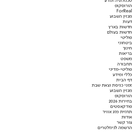
טכנולוגיה ומדע
הורוסקופ
ForReal
מגזין השבוע
דעות
חדשות בארץ
חדשות בעולם
פוליטי
ביטחוני
חינוך
בריאות
משפט
תחבורה
פוליטי-מדיני
כללי ומידע
דף הבית
זמני כניסת וצאת שבת
מגזין השבוע
הורוסקופ
בחירות 2026
פודקאסטים
תחזית מזג אוויר
אודות
צור קשר
הרשמה לניוזלטרים