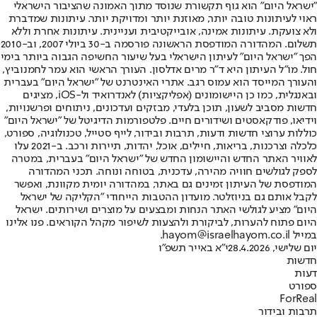
"ישראל היום" הוא גוף תקשורת שנוסד מתוך האמונה שהציבור הישראלי
ראוי לעיתונות טובה יותר, מאוזנת יותר ומדויקת יותר. עיתונות שמדברת
ולא צועקת. עיתונות אמינה, אובייקטיבית ועניינית. עיתונות אחרת וללא
תשלום. המהדורה המודפסת הראשונה פורסמה ב-30 ביולי 2007, וב-2010
הפך "ישראל היום" לעיתון הישראלי בעל שיעור החשיפה הגבוה ביותר בימי
חול. מו"ל העיתון היא ד"ר מרים אדלסון. העורך הראשי הוא עמר לחמנוביץ,
והעורך המייסד הוא עמוס רגב. אתרי האינטרנט של "ישראל היום" בעברית
ובאנגלית, כמו כן היישומונים (אפליקציות) לאנדרואיד ול-iOS, מציגים
חדשות מסביב לשעון, תוכן בלעדי, מבזקים ועדכונים, ניתוחים ופרשנויות,
וידיאו, פודקאסטים ושידורים חיים. פלטפורמות הדיגיטל של "ישראל היום"
כוללות ערוצי חדשות ודעות, תרבות ובידור, לייף סטייל, טכנולוגיה, ספורט,
כלכלה וצרכנות, בריאות, חיילים, אוכל, יהדות, תיירות ורכב. ב-2021 עלו
לאוויר האתר החדש והיישומון החדש של "ישראל היום" בעברית, במטרה
לספק לגולשים חוויה מהירה, עדכנית, בטוחה ונוחה. תכני המהדורה
המודפסת של העיתון זמינים גם באתר, במהדורה יומית מקוונת, ואפשר
לקבל אותם גם בניוזלטר. מועדון ההטבות הייחודי "הקליקה של ישראל
היום" מציע לגולשי האתר הנחות ומבצעים על מוצרים ושירותים. ישראל
היום פתוח להערות, לביקורת ולהצעות לשיפור מקהל הקוראים. פנו אלינו
במייל hayom@israelhayom.co.il.
יום שלישי, 28.4.2026
י"א באייר תשפ"ו
חדשות
דעות
ספורט
ForReal
תרבות ובידור