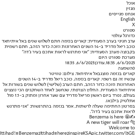
אוכל
מגזין
אנחנו מגייסים
English
X
ספורט
כדורגל עולמי
ערב חגיגי בערב הסעודית: קארים בנזמה חתם לשלוש שנים באל איתיחאד
כוכב ריאל מדריד ב-14 השנים האחרונות וזוכה כדור הזהב, חתם רשמית
בקבוצה מערב הסעודית: "אני מתרגש לראות אתכם בעיר ג’דה"
מערכת ספורט היום
6/6/2023, 18:35
,עודכן
6/6/2023, 18:35
0
השמעה
קארים בנזמה מוצגבאל איתיחאד. צילום: טוויטר
עכשיו זה גם רשמי. קארים בנזמה, כוכב ריאל מדריד ב-14 השנים
האחרונות וזוכה כדור הזהב, חתם הערב (שלישי) לשלוש שנים בשורות אל
איתיחאד הסעודית. החלוץ הצרפתי, שנחשב לאחד השחקנים הכי נוצצים
בעולם, נפרד ביום ראשון מריאל מדריד עם שער אחרון ומתוק ב-1:1 מול
אתלטיק בילבאו.
בסרטון החתימה שעלה לרשתות, אמר בנזמה בהתרגשות: “אני מתרגש
לראות אתכם בעיר ג’דה".
Benzema is here 🤩✍️
A new tiger will roar 🐅
Welcome to
Ittihad!
#Benzema2Ittihad
#here2inspireKSA
pic.twitter.com/I3G