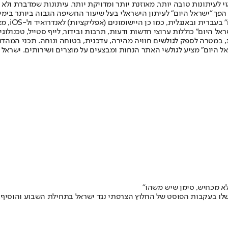
לעיתונות טובה יותר, מאוזנת יותר ומדויקת יותר. עיתונות שמדברת ולא צ
שלום. המהדורה המודפסת הראשונה פורסמה ב-30 ביולי 2007, וב-2010 הפך "ישראל היום" לעיתון הישראלי בעל שי
לחמנוביץ,
ל היום" כוללות ערוצי חדשות ודעות, תרבות ובידור, לייף סטייל, טכנולוגיה
ברית, במטרה לספק לגולשים חוויה מהירה, עדכנית, בטוחה ונוחה. תכני המה
ל היום" מציע לגולשי האתר הנחות ומבצעים על מוצרים ושירותים. ישראל 
א מכחיש, סימן שיש משהו"
איין ל-El Partidazo de COPE וסיפר על הזעם שלו בעקבות הפוסט של החלוץ הצרפתי נגד ישראל בת