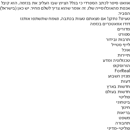
אכפת מהאוכלוסייה שלו, זה אומר שהוא צריך לשלם מחיר. יש כאן (בישראל)
הסביר.
טעינו? נתקן! אם מצאתם טעות בכתבה, נשמח שתשתפו אותנו
דודו אוואט
כרים בנזמה
מדורים
ספורט
תרבות ובידור
לייף סטייל
אוכל
תיירות
טכנולוגיה ומדע
הורוסקופ
ForReal
מגזין השבוע
דעות
חדשות בארץ
חדשות בעולם
פוליטי
ביטחוני
חינוך
בריאות
משפט
תחבורה
פוליטי-מדיני