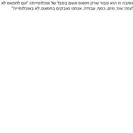
ם וסיפר כי "60 אחוז מהפלשתינים הצביעו לחמאס בבחירות". מסיבה זו הוא סבור שרק חמאס אשם בסבל של אוכלוסייתו: "אם לחמאס לא
ה: אור, מים, כסף, עבודה. אנחנו נאבקים בחמאס, לא באוכלוסייה"