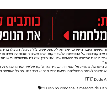
 ששוער העבר הישראלי ששיחק לא מעט שנים ב"לה ליגה", הגיב לדבריו של
 שוב קורבנות של ההפצצות הלא צודקות הללו שאינן חוסכות על נשים או ילדי
שלושה ימים לאחר מכן, אוואט סיפק ראיון ל-El Partidazo de COPE ואמר כי אינו מתחרט על המעשה שלו. "אני
ה".
נו. הישראלי, שנשאל על האמירה השנויה במחלוקת של שר הפנים הצרפתי,
וא מקורב לאחים המוסלמים. כשאתה לא מכחיש דבר כזה, עם כל האנשים שעו
🇮🇱 Dudu Ao
🗣️ "Quien no condena la masacre de Hamá