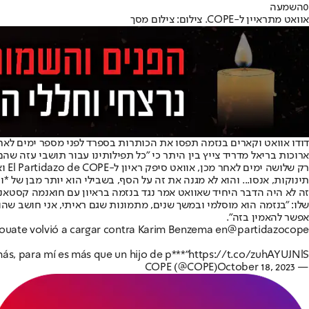
0
השמעה
אוואט מתראיין ל-COPE. צילום: צילום מסך
דודו אוואט וקארים בנזמה תפסו את הכותרות בספרד לפני מספר ימים לאחר
ארוכות בריאל מדריד צייץ בין היתר כי "כל תפילותינו עבור תושבי עזה שהם
רק 
תינוקות, אנסו... והוא לא מגנה את זה על הסף, בשבילי הוא יותר מבן של *ונ
זה לא היה הדבר היחיד שאוואט אמר נגד בנזמה בראיון עם חואנמה קסטא
שלו: "בנזמה הוא מוסלמי ובמשך שנים, מתמונות שגם ראיתי, אני חושב שה
אפשר להאמין בזה".
uate volvió a cargar contra Karim Benzema en
@partidazocope
s, para mí es más que un hijo de p***"
https://t.co/zuhAYUJNlS
October 18, 2023
— COPE (@COPE)