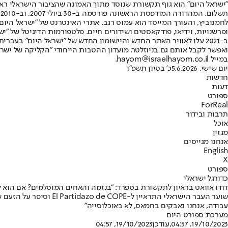
"ישראל היום" הוא גוף תקשורת שנוסד מתוך האמונה שהציבור הישראלי ראוי 
ת
ופרשנויות, וידיאו, פודקאסטים ושידורים חיים. פלטפורמות הדיגיטל של "ישרא
ב-2021 עלו לאוויר האתר החדש והיישומון החדש של "ישראל היום" בע
ואפשר לקבל אותם גם בניוזלטר. מועדון ההטבות הייחודי "הקליקה של ישרא
במייל hayom@israelhayom.co.il.
יום שישי, 5.6.2026
כ' בסיון תשפ"ו
חדשות
דעות
ספורט
ForReal
תרבות ובידור
אוכל
מגזין
אנחנו מגייסים
English
X
ספורט
כדורגל ישראלי
דודו אוואט בראיון לתקשורת בספרד: "בנזמה והאחים המוסלמים? אם הוא ל
שוער העבר הישראלי התר
עבודה, אנחנו נאבקים בחמאס, לא באוכלוסייה"
מערכת ספורט היום
19/10/2023, 04:57
,עודכן
19/10/2023, 04:57