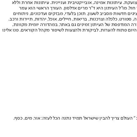
ועקת. עיתונות אמינה, אובייקטיבית ועניינית. עיתונות אחרת וללא
עור החשיפה הגבוה ביותר בימי חול. מו"ל העיתון היא ד"ר מרים אדלסון. העורך הראשי הוא עמר
 והעורך המייסד הוא עמוס רגב. אתרי האינטרנט של "ישראל היום" בעברית ובאנגלית, כמו כן היישומונים (אפליקציות) לאנדרואיד ול-iOS, מציגים חדשות מסביב לשעון, תוכן בלעדי, מבזקים ועדכונים, ניתוחים
, ספורט, כלכלה וצרכנות, בריאות, חיילים, אוכל, יהדות, תיירות ורכב.
דורה המודפסת של העיתון זמינים גם באתר, במהדורה יומית מקוונת,
היום פתוח להערות, לביקורת ולהצעות לשיפור מקהל הקוראים. פנו אלינו
חילת השבוע והוסיף: " העולם צריך להבין שישראל תמיד נתנה הכל לעזה: אור, מים, כסף,