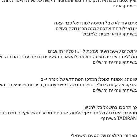
איך אסם הפכה את תקופת הצנע והמחסור הקשה של שנות ה-40 למותג לאומי?
בשיתוף אסם
אתם עוד לא שם? הטיסה למונדיאל כבר יצאה
יונדאי לוקחת אתכם לבמה הכי גדולה בעולם
בשיתוף יונדאי מבית כלמוביל
ירושלים 2040: העיר נערכת ל- 1.5 מליון תושבים
מנכ"לית העירייה מציגה תוכנית להשארת הצעירים ובניית עתיד הדור הבא
בשיתוף עיריית ירושלים
שופינג, אמנות ואוכל: המרכז המתחדש של מזרח י-ם
קפיצה קטנה לחו"ל: טיילת חדשה, מיצגי אמנות, וכיכרות משופצות בהשקעה של 100 מיליון ₪
בשיתוף עיריית ירושלים
כך תחסכו בחשמל בלי להזיע
מהפכת האנרגיה של תדיראן: שליטה, אבטחת מידע וניהול אקלים חכם בבי
בשיתוף TADIRAN
מאחורי הקלעים של הטעם הישראלי