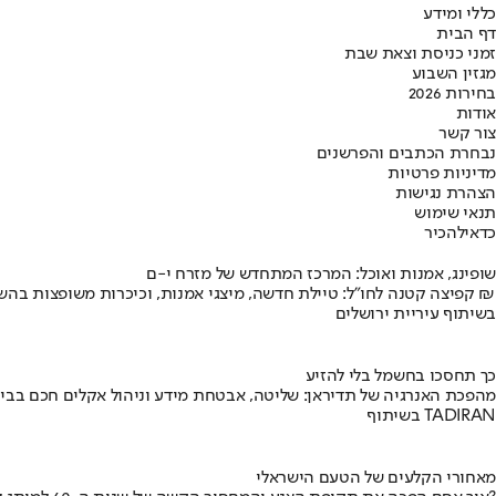
כללי ומידע
דף הבית
זמני כניסת וצאת שבת
מגזין השבוע
בחירות 2026
אודות
צור קשר
נבחרת הכתבים והפרשנים
מדיניות פרטיות
הצהרת נגישות
תנאי שימוש
כדאי
להכיר
שופינג, אמנות ואוכל: המרכז המתחדש של מזרח י-ם
קפיצה קטנה לחו"ל: טיילת חדשה, מיצגי אמנות, וכיכרות משופצות בהשקעה של 100 מיליון ₪
בשיתוף עיריית ירושלים
כך תחסכו בחשמל בלי להזיע
מהפכת האנרגיה של תדיראן: שליטה, אבטחת מידע וניהול אקלים חכם בבי
בשיתוף TADIRAN
מאחורי הקלעים של הטעם הישראלי