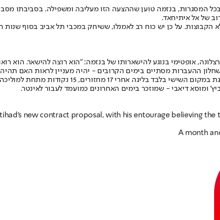
שהוא רושם עונה אישית נהדרת עם 16 שערים ב-21 הופעות בכל המסגרות, בנזמה טוען שההצעה הזו מעלי
ב של אל איתיחאד.
א הקבוצות. על כן יש כוח רב לאמנלו, ששיחק במכבי תל אביב בסוף שנו
ונה, אופטימי בנוגע להישארותו של בנזמה: "הוא רוצה להישאר. הוא רואה
ה שחלון ההעברות מסתיים בימים הקרובים - יהיה מעניין לראות האם תהי
למרות המספרים היפים של בנזמה, אל איתיחאד רושמת ע
ביץ' ומוסא דיאבי - שמוזכר בימים האחרונים כמועמד לעבור לאינטר.
had’s new contract proposal, with his entourage believing the te
A month and