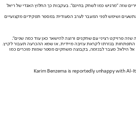
בה ומשפילה. בסביבתו מסבירים שזה "מרגיש כמו לשחק בחינם". בעקבות כך החלוץ האגדי של ריאל
ת התשעים ושימש לפני המעבר לערב הסעודית במספר תפקידים מקצועיים
 שזה פרויקט רציני עם שחקנים ורוצה להישאר כאן עוד כמה שנים".
ה התפתחות בגזרתו לקראת עזיבה מיידית, או שמא ההכרעה תעבור לקיץ.
ונה חלשה ומדורגת במקום השישי בלבד בליגה אחרי 17 מחזורים, 15 נקודות מתחת למוליכה אל הילאל. מעבר לבנזמה, בקבוצה משחקים מספר שמות מוכרים כמו
Karim Benzema is reportedly unhappy with Al-Itti