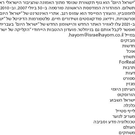
"ישראל היום" הוא גוף תקשורת שנוסד מתוך האמונה שהציבור הישראלי ראוי 
ת
ופרשנויות, וידיאו, פודקאסטים ושידורים חיים. פלטפורמות הדיגיטל של "ישרא
ב-2021 עלו לאוויר האתר החדש והיישומון החדש של "ישראל היום" בע
ואפשר לקבל אותם גם בניוזלטר. מועדון ההטבות הייחודי "הקליקה של ישרא
במייל hayom@israelhayom.co.il.
מבזקים
חדשות
אוכל
תשחץ
ForReal
תרבות
דעות
ספורט
מגזין
העיתון היומי
הורוסקופ
ישראל השבוע
כלכלה
לייף סטייל
מעריב לנוער
טכנולוגיה מדע וסביבה
העולם
משחקים