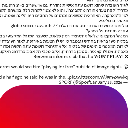
כרים בנזמה,צילום: AFP
לאור העובדה 
מדריד "לקח צעד אחורה מהקבוצה", והוא לא צפוי לקחת חלק במשחק הקרו
לפי ה"מארקה", האחראית למשאים ומתנים על החוזים היא הליגה עצמה, ול
וניהוליים בצ'לסי.
פול פוגבה משבח את כריסטיאנו רונאלדו // globe soccer awards
עזיבה מיידית על הפרק?
המנהל המקצועי של אל איתיחאד, רמון פלאנס, לשעבר המנהל המקצועי בברצל
בנזמה טען בראיון בחודש נובמבר כי יש לו הצעות באירופה. לאור העובד
פאביניו, אנגולו קאנטה, סטיבן ברחוויין, אקס מכבי תל אביב פרדראג ראיקו
Benzema informs club that he 𝐖𝐎𝐍'𝐓 𝐏𝐋𝐀𝐘! ❌
rms would see him “playing for free” outside of image rights. 😤
 a half ago he said he was in the…
pic.twitter.com/MJ9m4xw6kq
January 29, 2026
— SPORF (@Sporf)