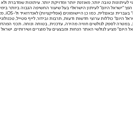
לעיתונות טובה יותר, מאוזנת יותר ומדויקת יותר. עיתונות שמדברת ולא צ
שלום. המהדורה המודפסת הראשונה פורסמה ב-30 ביולי 2007, וב-2010 הפך "ישראל היום" לעיתון הישראלי בעל שי
לחמנוביץ,
ל היום" כוללות ערוצי חדשות ודעות, תרבות ובידור, לייף סטייל, טכנולוגיה
ברית, במטרה לספק לגולשים חוויה מהירה, עדכנית, בטוחה ונוחה. תכני המה
ל היום" מציע לגולשי האתר הנחות ומבצעים על מוצרים ושירותים. ישראל 