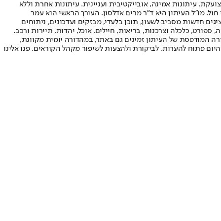
ועקת. עיתונות אמינה, אובייקטיבית ועניינית. עיתונות אחרת וללא
עור החשיפה הגבוה ביותר בימי חול. מו"ל העיתון היא ד"ר מרים אדלסון. העורך הראשי הוא עמר
 והעורך המייסד הוא עמוס רגב. אתרי האינטרנט של "ישראל היום" בעברית ובאנגלית, כמו כן היישומונים (אפליקציות) לאנדרואיד ול-iOS, מציגים חדשות מסביב לשעון, תוכן בלעדי, מבזקים ועדכונים, ניתוחים
, ספורט, כלכלה וצרכנות, בריאות, חיילים, אוכל, יהדות, תיירות ורכב.
דורה המודפסת של העיתון זמינים גם באתר, במהדורה יומית מקוונת,
היום פתוח להערות, לביקורת ולהצעות לשיפור מקהל הקוראים. פנו אלינו