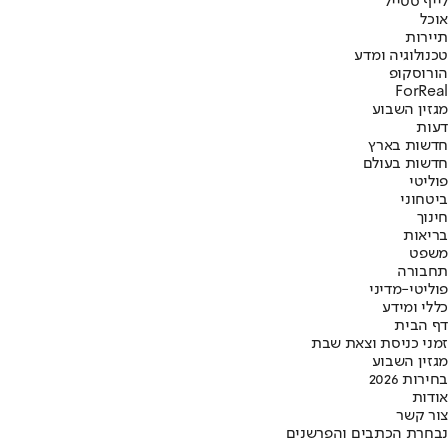
לייף סטייל
אוכל
תיירות
טכנולוגיה ומדע
הורוסקופ
ForReal
מגזין השבוע
דעות
חדשות בארץ
חדשות בעולם
פוליטי
ביטחוני
חינוך
בריאות
משפט
תחבורה
פוליטי-מדיני
כללי ומידע
דף הבית
זמני כניסת וצאת שבת
מגזין השבוע
בחירות 2026
אודות
צור קשר
נבחרת הכתבים והפרשנים