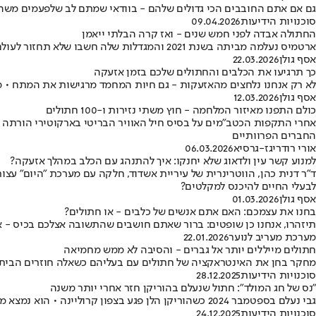
גם אם אתם החובבים הכי גדולים שלהם - בוודאי שמתם לב שלפעמים משה
סוכנויות הידיעות
09.04.2026
החתולה אבדה לפני חמש שנים - ואז קרה הבלתי ייאמן
ארטמיס נעלמה מביתה בשנת 2021 והמגדלות שלה חשבו שלא תחזור לעולם • טלפון מפתיע שקיבלה אם המשפחה הוביל לאיחוד מרגש
אסף גולן
22.03.2026
כך תרגיעו את הכלבים והחתולים שלכם בזמן אזעקה
לא רק אנחנו נלחצים מהאזעקות - גם חיות המחמד מרגישות את המתח • מומח
אסף גולן
12.03.2026
כולם התפנו מאיזור המלחמה - חוץ משתי נזירות ו-100 חתולים
אחרי התקפות הכטב"מים על בסיס חיל האוויר הבריטי בארקוטירי הורתה מ
החברים הפרוותיים
אורי רודריגז-גרסיא
06.03.2026
למנוע קשר עין ולדאוג שלא יחנקו: איך להתנהג עם הכלב במהלך אזעקה?
ד"ר דנית כהן, הווטרינרית של עיריית אשדוד, חלקה עם מערכת "היום" עצ
לבעלי החיים להיכנס למקלטים?
אסף גולן
01.03.2026
בחנו את עצמכם: האם אתם אנשים של כלבים - או חתולים?
תיזהרו, אנחנו כן שופטים: ברור שאתם חושבים שהתשובה אצלכם בכיס - א
מערכת מעריב לנוער
22.01.2026
חתולים מייללים יותר אל גברים - והסיבה לא ממש מחמיאה
מחקר בחן את האינטראקציה של חתולים עם בעליהם כשאלה חוזרים הביתה • הממצאים: חתולים 
סוכנויות הידיעות
28.12.2025
"נס של חג המולד": חתול שנעלם בהוריקן חזר אחרי יותר משנה
גבי נעלם בספטמבר 2024 כשהוריקן הלן פגע בצפון קרוליינה • הוא נמצא משוטט אחרי 443 ימים והוחזר למשפחתו הודות למיקרוצ'יפ
סוכנויות הידיעות
24.12.2025