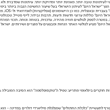
לעיתונות טובה יותר, מאוזנת יותר ומדויקת יותר. עיתונות שמדברת ולא צ
שלום. המהדורה המודפסת הראשונה פורסמה ב-30 ביולי 2007, וב-2010 הפך "ישראל היום" לעיתון הישראלי בעל שי
לחמנוביץ,
ל היום" כוללות ערוצי חדשות ודעות, תרבות ובידור, לייף סטייל, טכנולוגיה
ברית, במטרה לספק לגולשים חוויה מהירה, עדכנית, בטוחה ונוחה. תכני המה
ל היום" מציע לגולשי האתר הנחות ומבצעים על מוצרים ושירותים. ישראל 
ות חוקרים בינלאומי מתריע: טפיל ה"טוקסופלסמה" הוא הסיבה המובילה בע
 לתעשיית "כלכלת החתולים" שמגלגלת מיליארדי דולרים במדינה • הוא נר