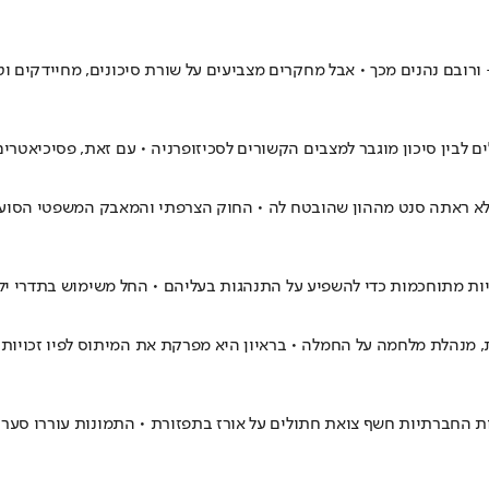
ובם נהנים מכך • אבל מחקרים מצביעים על שורת סיכונים, מחיידקים וטפ
לבין סיכון מוגבר למצבים הקשורים לסכיזופרניה • עם זאת, פסיכיאטרים
לא ראתה סנט מההון שהובטח לה • החוק הצרפתי והמאבק המשפטי הסוער ע
ת מתוחכמות כדי להשפיע על התנהגות בעליהם • החל משימוש בתדרי יללה
ת, מנהלת מלחמה על החמלה • בראיון היא מפרקת את המיתוס לפיו זכויות 
 החברתיות חשף צואת חתולים על אורז בתפזורת • התמונות עוררו סערה 