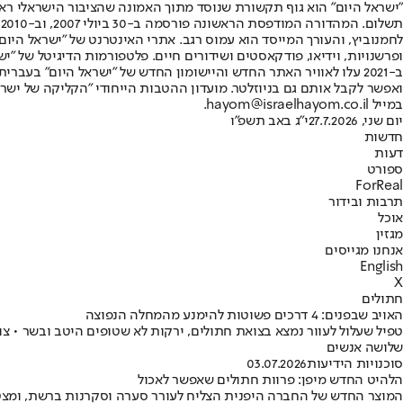
"ישראל היום" הוא גוף תקשורת שנוסד מתוך האמונה שהציבור הישראלי ראוי 
ת
ופרשנויות, וידיאו, פודקאסטים ושידורים חיים. פלטפורמות הדיגיטל של "ישרא
ב-2021 עלו לאוויר האתר החדש והיישומון החדש של "ישראל היום" בע
ואפשר לקבל אותם גם בניוזלטר. מועדון ההטבות הייחודי "הקליקה של ישרא
במייל hayom@israelhayom.co.il.
יום שני, 27.7.2026
י"ג באב תשפ"ו
חדשות
דעות
ספורט
ForReal
תרבות ובידור
אוכל
מגזין
אנחנו מגייסים
English
X
חתולים
האויב שבפנים: 4 דרכים פשוטות להימנע מהמחלה הנפוצה
טפיל שעלול לעוור נמצא בצואת חתולים, ירקות לא שטופים היטב ובשר • צו
שלושה אנשים
סוכנויות הידיעות
03.07.2026
הלהיט החדש מיפן: פרוות חתולים שאפשר לאכול
המוצר החדש של החברה היפנית הצליח לעורר סערה וסקרנות ברשת, ומצטרף