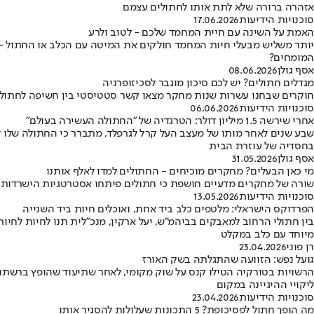
אזהרה ברורה שלא לתת אותו לחתולים עצמם
סוכנויות הידיעות
17.06.2026
האמת על השינה עם חיית המחמד שלכם - לטוב ולרע
יותר משליש מבעלי חיות המחמד חולקים את המיטה עם הכלב או החתול - ור
המומחים?
אסף גולן
08.06.2026
מגדלים חתולים? יש לכם סיכון מוגבר לסכיזופרניה
חוקרים שבחנו עשרות שנות מחקר מצאו קשר סטטיסטי בין חשיפה לחתולים 
סוכנויות הידיעות
06.06.2026
אחרי שירשה 1.5 מיליון דולר: הטרגדיה של "החתולה העשירה בעולם"
שבע שנים לאחר מותו של מעצב העל קרל לגרפלד, מתברר כי החתולה שלו 
בחסדיה של עוזרת הבית
אסף גולן
31.05.2026
מי כאן הבעלים? מחקרים מוכיחים - החתולים למדו לאלף אותנו
שורה של מחקרים מדעיים חושפת כי חתולים פיתחו אסטרטגיות הישרדותיו
סוכנויות הידיעות
13.05.2026
הפרדוקס הישראלי: מלטפים כלב ביד אחת, ואוכלים חיות ביד השנייה
בין חתולי הרחוב למאבקים בביהמ"ש, יעל ארקין, מנכ"לית תנו לחיות לחיו
מיוחד עם כלב במקלט
רן פוני
23.04.2026
גועל נפש: הזוועה שהתגלתה בשק האורז
הרשויות בטורקיה הטילו קנס על שוק מקומי, לאחר שתיעוד שהופץ ברשתות
ליקויי ההיגיינה במקום
סוכנויות הידיעות
23.04.2026
מה הופך חתול לפסיכופת? 5 התכונות שעלולות להסגיר אותו