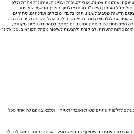
ועקת. עיתונות אמינה, אובייקטיבית ועניינית. עיתונות אחרת וללא
עור החשיפה הגבוה ביותר בימי חול. מו"ל העיתון היא ד"ר מרים אדלסון. העורך הראשי הוא עמר
 והעורך המייסד הוא עמוס רגב. אתרי האינטרנט של "ישראל היום" בעברית ובאנגלית, כמו כן היישומונים (אפליקציות) לאנדרואיד ול-iOS, מציגים חדשות מסביב לשעון, תוכן בלעדי, מבזקים ועדכונים, ניתוחים
, ספורט, כלכלה וצרכנות, בריאות, חיילים, אוכל, יהדות, תיירות ורכב.
דורה המודפסת של העיתון זמינים גם באתר, במהדורה יומית מקוונת,
היום פתוח להערות, לביקורת ולהצעות לשיפור מקהל הקוראים. פנו אלינו
ולם לדלקות עיניים קשות ואובדן ראייה - ונמצא בגופם של אחד מכל
אה כמו גוש פרווה שנאסף מהספה, מגיע באריזה מיוחדת ואפילו כולל