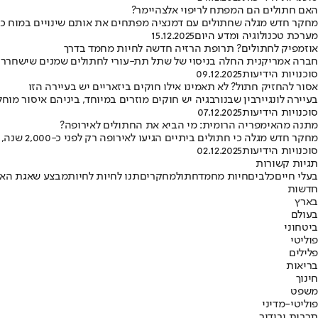
האם חתולים הם המפתח לריפוי אלצהיימר?
מחקר חדש מגלה שחתולים עם דמנציה מפתחים את אותם שינויים במוח כמו ח
מערכת טכנולוגיה ומדע היום
15.12.2025
אוזמפיק לחתולים? תרופת הרזיה חדשה לחיות מחמד בדרך
חברה אמריקנית החלה בניסוי של שתל תת-עורי לחתולים שמנים שישחרר תרופת GLP-1 למשך שישה חודשים • 60 אחוז מחיות המחמד בארה"ב סובל
סוכנויות הידיעות
09.12.2025
אסור להחזיק חתול? לא תאמינו אילו חוקים ביזאריים יש בעיירה הזו
בעיירה לונגיירבין שבנורבגיה יש חוקים מוזרים במיוחד, ביניהם איסור
סוכנויות הידיעות
07.12.2025
מתנה מהאימפריה הרומית: מי הביא את החתולים לאירופה?
מחקר חדש מגלה כי חתולים ביתיים הגיעו לאירופה רק לפני כ-2,000 שנה, לאחר שהובאו מצפון אפריקה בתקופת האימפריה הרומית הקדומה
סוכנויות הידיעות
02.12.2025
תגיות קשורות
בעלי חיים
כלבים
חיות מחמד
חתול
מחקרים
תנו לחיות לחיות
מבצע שאגת האר
חדשות
בארץ
בעולם
ביטחוני
פוליטי
פלילים
בריאות
חינוך
משפט
פוליטי-מדיני
תרבות ובידור