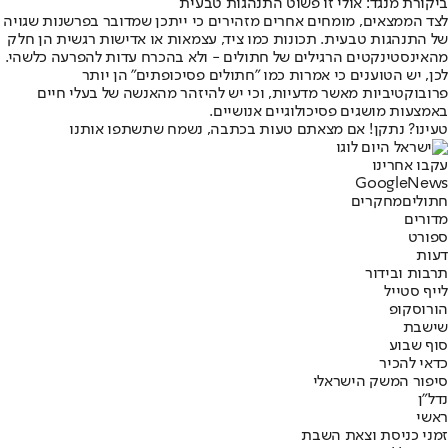
ביקורת מנגד: אולי זו פשוט התנהגות טבעית
לצד הממצאים, מומחים אחרים מזהירים כי ייתכן שמדובר בפרשנות שגויה
של התנהגות טבעית. תכונות כמו ציד, עצמאות או אדישות רגשית הן חלק
מהאינסטינקטים הרגילים של חתולים - ולא בהכרח עדות להפרעה כלשהי.
לכן, יש הטוענים כי אמרות כמו "חתולים פסיכופתים" הן יותר
פרובוקטיביות מאשר מדעיות, וכי יש להיזהר מהאנשה של בעלי חיים
באמצעות מושגים פסיכולוגיים אנושיים.
טעינו? נתקן! אם מצאתם טעות בכתבה, נשמח שתשתפו אותנו
עקבו אחרינו
G
o
o
g
l
e
News
חתולים
מחקרים
מדורים
ספורט
דעות
תרבות ובידור
לייף סטייל
הורוסקופ
שישבת
סוף שבוע
כדאי להכיר
סיפור המשק הישראלי
נדל"ן
ראשי
זמני כניסת וצאת השבת