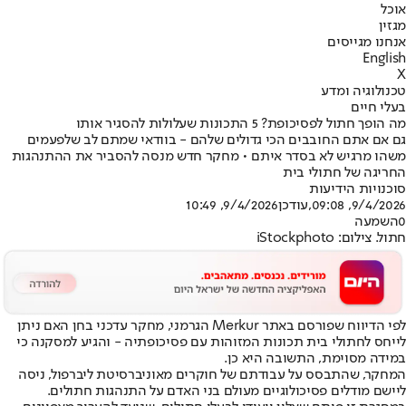
אוכל
מגזין
אנחנו מגייסים
English
X
טכנולוגיה ומדע
בעלי חיים
מה הופך חתול לפסיכופת? 5 התכונות שעלולות להסגיר אותו
גם אם אתם החובבים הכי גדולים שלהם - בוודאי שמתם לב שלפעמים
משהו מרגיש לא בסדר איתם • מחקר חדש מנסה להסביר את ההתנהגות
החריגה של חתולי בית
סוכנויות הידיעות
9/4/2026, 09:08
,עודכן
9/4/2026, 10:49
0
השמעה
חתול. צילום: iStockphoto
לפי הדיווח שפורסם באתר Merkur הגרמני, מחקר עדכני בחן האם ניתן
לייחס לחתולי בית תכונות המזוהות עם פסיכופתיה - והגיע למסקנה כי
במידה מסוימת, התשובה היא כן.
המחקר, שהתבסס על עבודתם של חוקרים מאוניברסיטת ליברפול, ניסה
ליישם מודלים פסיכולוגיים מעולם בני האדם על התנהגות חתולים.