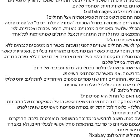
במסגרת זו פותח שאלון ייעודי לבעלי חתולים, שנועד להעריך מאפיינים
שונים באישיות חיית המחמד שלהם.
חתולים,צילום: GettyImages
מה התכונות שמסגירות פסיכופתיה אצל חתולים?
החוקרים השתמשו במודל המכונה "המודל התלת-רכיבי" של פסיכופתיה,
הכולל שלושה מאפיינים מרכזיים: נועזות, חוסר עכבות ואכזריות. לפי
הממצאים, ניתן לזהות התנהגויות אצל חתולים שמתאימות לכל אחד
מהמאפיינים הללו.
כך למשל, חתולים עשויים להפגין נועזות כאשר הם מטפסים לגבהים ללא
פחד, חוסר עכבות כאשר הם מתעלמים מהוראות בעליהם, ואכזריות כאשר
הם מגלים תוקפנות כלפי בעלי חיים אחרים או בני אדם ללא סיבה ברורה.
העתיד, במייל שלכם
הירשמו עכשיו לניוזלטר טכנולוגיה, מדע וסביבה של היום
בהרשמה, אני מאשר/ת את
תנאי השימוש
בנוסף, החוקרים זיהו שני ממדים נוספים הייחודיים לחתולים: יחס שלילי
לבני אדם ויחס שלילי לבעלי חיים אחרים.
חתול,צילום: AP
אז האם כל חתול הוא פסיכופת?
לפי המחקר, רוב החתולים נמצאים איפשהו על הספקטרום של התכונות
הללו - כלומר, לכל חתול יש במידה מסוימת מאפיינים שניתן לפרש
כ"פסיכופתיים".
עם זאת, חשוב להדגיש כי מדובר בהשוואה תיאורטית בלבד: החוקרים
עצמם מציינים כי מדובר בהתאמת מודל אנושי לבעלי חיים, ולא באבחון
רפואי אמיתי.
חתול שחור,צילום: Pixabay