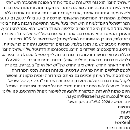
"ישראל היום" הוא גוף תקשורת שנוסד מתוך האמונה שהציבור הישראלי
ראוי לעיתונות טובה יותר, מאוזנת יותר ומדויקת יותר. עיתונות שמדברת
ולא צועקת. עיתונות אמינה, אובייקטיבית ועניינית. עיתונות אחרת וללא
תשלום. המהדורה המודפסת הראשונה פורסמה ב-30 ביולי 2007, וב-2010
הפך "ישראל היום" לעיתון הישראלי בעל שיעור החשיפה הגבוה ביותר בימי
חול. מו"ל העיתון היא ד"ר מרים אדלסון. העורך הראשי הוא עמר לחמנוביץ,
והעורך המייסד הוא עמוס רגב. אתרי האינטרנט של "ישראל היום" בעברית
ובאנגלית, כמו כן היישומונים (אפליקציות) לאנדרואיד ול-iOS, מציגים
חדשות מסביב לשעון, תוכן בלעדי, מבזקים ועדכונים, ניתוחים ופרשנויות,
וידיאו, פודקאסטים ושידורים חיים. פלטפורמות הדיגיטל של "ישראל היום"
כוללות ערוצי חדשות ודעות, תרבות ובידור, לייף סטייל, טכנולוגיה, ספורט,
כלכלה וצרכנות, בריאות, חיילים, אוכל, יהדות, תיירות ורכב. ב-2021 עלו
לאוויר האתר החדש והיישומון החדש של "ישראל היום" בעברית, במטרה
לספק לגולשים חוויה מהירה, עדכנית, בטוחה ונוחה. תכני המהדורה
המודפסת של העיתון זמינים גם באתר, במהדורה יומית מקוונת, ואפשר
לקבל אותם גם בניוזלטר. מועדון ההטבות הייחודי "הקליקה של ישראל
היום" מציע לגולשי האתר הנחות ומבצעים על מוצרים ושירותים. ישראל
היום פתוח להערות, לביקורת ולהצעות לשיפור מקהל הקוראים. פנו אלינו
במייל hayom@israelhayom.co.il.
יום חמישי, 9.4.2026
כ"ב בניסן תשפ"ו
חדשות
דעות
ספורט
ForReal
תרבות ובידור