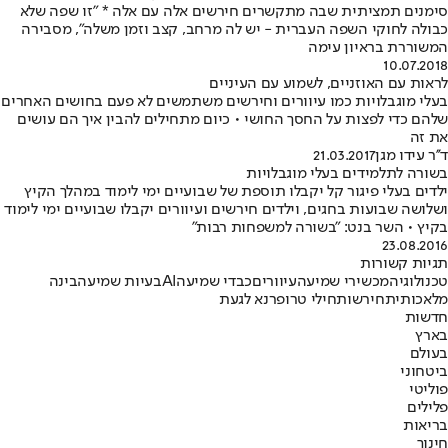
סימנים תמציתית שבה מתקשרים חירשים אלה עם אלה * "זו שפה שלא
כבולה לחוקי השפה העברית - יש לה מרחב, קצב וזמן משלה", מסבירה
המשוררת בראיון עימה
10.07.2018
לראות עם האוזניים, לשמוע עם העיניים
בעלי מוגבלויות כמו עיוורים וחירשים משתמשים לא פעם בחושים האחרים
שלהם כדי לפצות על החסך החושי • כיום מתחילים להבין איך הם עושים
את זה
ד''ר עידו מגן
21.03.2017
בשורה לתלמידים בעלי מוגבלויות
ילדים בעלי פיגור קל יקבלו תוספת של שבועיים ימי לימוד במהלך הקיץ
ושלושה שבועות בחגים, וילדים חירשים ועיוורים יקבלו שבועיים ימי לימוד
בקיץ • השר בנט: "בשורה למשפחות רבות"
23.08.2016
תגיות קשורות
טכנולוגיה
מכשירי שמיעה
עיוורים
כבדי שמיעה
AI
בעיות שמיעה
בינה
מלאכותית
חירשות
חילי טרופר
נא לגעת
חדשות
בארץ
בעולם
ביטחוני
פוליטי
פלילים
בריאות
חינוך