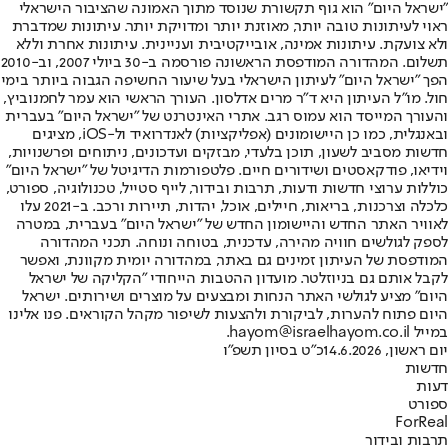
"ישראל היום" הוא גוף תקשורת שנוסד מתוך האמונה שהציבור הישראלי
ראוי לעיתונות טובה יותר, מאוזנת יותר ומדויקת יותר. עיתונות שמדברת
ולא צועקת. עיתונות אמינה, אובייקטיבית ועניינית. עיתונות אחרת וללא
תשלום. המהדורה המודפסת הראשונה פורסמה ב-30 ביולי 2007, וב-2010
הפך "ישראל היום" לעיתון הישראלי בעל שיעור החשיפה הגבוה ביותר בימי
חול. מו"ל העיתון היא ד"ר מרים אדלסון. העורך הראשי הוא עמר לחמנוביץ,
והעורך המייסד הוא עמוס רגב. אתרי האינטרנט של "ישראל היום" בעברית
ובאנגלית, כמו כן היישומונים (אפליקציות) לאנדרואיד ול-iOS, מציגים
חדשות מסביב לשעון, תוכן בלעדי, מבזקים ועדכונים, ניתוחים ופרשנויות,
וידיאו, פודקאסטים ושידורים חיים. פלטפורמות הדיגיטל של "ישראל היום"
כוללות ערוצי חדשות ודעות, תרבות ובידור, לייף סטייל, טכנולוגיה, ספורט,
כלכלה וצרכנות, בריאות, חיילים, אוכל, יהדות, תיירות ורכב. ב-2021 עלו
לאוויר האתר החדש והיישומון החדש של "ישראל היום" בעברית, במטרה
לספק לגולשים חוויה מהירה, עדכנית, בטוחה ונוחה. תכני המהדורה
המודפסת של העיתון זמינים גם באתר, במהדורה יומית מקוונת, ואפשר
לקבל אותם גם בניוזלטר. מועדון ההטבות הייחודי "הקליקה של ישראל
היום" מציע לגולשי האתר הנחות ומבצעים על מוצרים ושירותים. ישראל
היום פתוח להערות, לביקורת ולהצעות לשיפור מקהל הקוראים. פנו אלינו
במייל hayom@israelhayom.co.il.
יום ראשון, 14.6.2026
כ"ט בסיון תשפ"ו
חדשות
דעות
ספורט
ForReal
תרבות ובידור