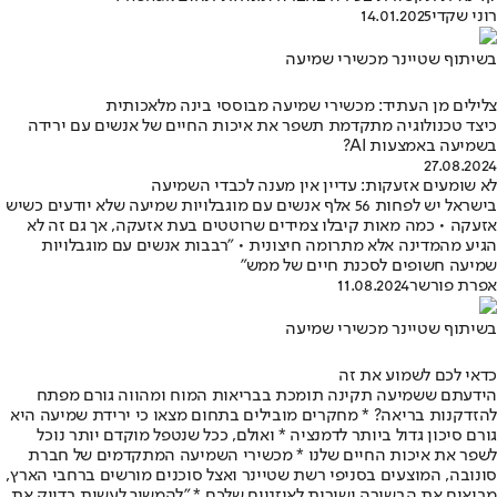
רוני שקדי
14.01.2025
בשיתוף שטיינר מכשירי שמיעה
צלילים מן העתיד: מכשירי שמיעה מבוססי בינה מלאכותית
כיצד טכנולוגיה מתקדמת תשפר את איכות החיים של אנשים עם ירידה
בשמיעה באמצעות AI?
27.08.2024
לא שומעים אזעקות: עדיין אין מענה לכבדי השמיעה
בישראל יש לפחות 56 אלף אנשים עם מוגבלויות שמיעה שלא יודעים כשיש
אזעקה • כמה מאות קיבלו צמידים שרוטטים בעת אזעקה, אך גם זה לא
הגיע מהמדינה אלא מתרומה חיצונית • "רבבות אנשים עם מוגבלויות
שמיעה חשופים לסכנת חיים של ממש"
אפרת פורשר
11.08.2024
בשיתוף שטיינר מכשירי שמיעה
כדאי לכם לשמוע את זה
הידעתם ששמיעה תקינה תומכת בבריאות המוח ומהווה גורם מפתח
להזדקנות בריאה? * מחקרים מובילים בתחום מצאו כי ירידת שמיעה היא
גורם סיכון גדול ביותר לדמנציה * ואולם, ככל שנטפל מוקדם יותר נוכל
לשפר את איכות החיים שלנו * מכשירי השמיעה המתקדמים של חברת
סונובה, המוצעים בסניפי רשת שטיינר ואצל סוכנים מורשים ברחבי הארץ,
מביאים את הבשורה ישירות לאוזניים שלכם * "להמשיך לעשות בדיוק את