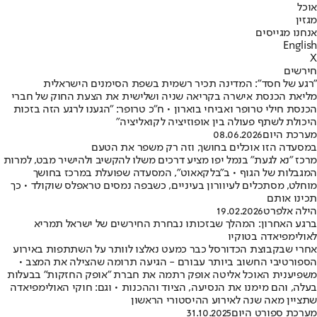
אוכל
מגזין
אנחנו מגייסים
English
X
חירשים
"רגע של חסד": המדינה תכיר רשמית בשפת הסימנים הישראלית
מליאת הכנסת אישרה בקריאה שניה ושלישית את הצעת החוק של חברי
הכנסת חילי טרופר ואביחי בוארון • ח"כ טרופר: "הגענו לרגע הזה בזכות
היכולת לשתף פעולה בין אופוזיציה לקואליציה"
מערכת היום
08.06.2026
במסעדה הזו אוכלים בחושך, וזה רק משפר את הטעם
מרכז "נא לגעת" בנמל יפו מציע דרכים משלו להקשיב ולהישיר מבט, למרות
המגבלות של הגוף • ב"בלקאאוט", המסעדה שפועלת במרכז בחושך
מוחלט, מסתכלים לעיוורון בעיניים, כשבפה נמסים טראפלס שוקולד • כך
תכינו אותם
הילה אלפרט
19.02.2026
ברגע האחרון: המהלך שבזכותו נבחרת החירשים של ישראל תמריא
לאולימפיאדה בטוקיו
אחרי שבקבוצת הכדורסל כבר כמעט נאלצו לוותר על השתתפות באירוע
הספורטיבי החשוב ביותר עבורם - הגיעה תרומה שהצילה את המצב •
משפיענית האוכל אליטה אופק רתמה את חברת "אופק החזקות" בבעלות
בעלה, והם מימנו את הנסיעה, הציוד וההכנות • וגם: חוקי האולימפיאדה
שתציין מאה שנה לאירוע ההיסטורי הראשון
מערכת ספורט היום
31.10.2025