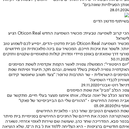
אותן הפעילויות שאוהבים"
28.01.2024
בשיתוף מדטון הדים
הכי קרוב לשמיעה טבעית: מכשיר השמיעה החדש Oticon Real הגיע
לישראל
מכשיר השמיעה Oticon Real מבית מדטון-הדים, יסייע לכם לשמוע טוב
יותר, ולשפר את איכות חייכם. המכשיר עם בינה מלאכותית וכן חידושים
פורצי דרך שמאזנים באופן מיידי ומדויק קולות פתאומיים שקטים וחזקים
30.11.2023
"יום היסטורי": הממשלה צפויה לאשר הקמת אקדמיה לשפת הסימנים
האקדמיה צפויה לעסוק בשלל נושאים, ובהם חקר, תיעוד ופיתוח שפת
הסימנים הישראלית • שר התרבות טרופר: "צעד חשוב שיאפשר קידום
ושוויון לכבדי השמיעה"
דניאל רוט-אבנרי
29.11.2020
צפו: הכלב "מבין" את שפת הסימנים
מרגש: הכלב של יאנה ובעלה, אותו אימצו מצער בעלי חיים, מתקשר עם
אביה ואימה החירשים • "ההורים שלי הם הבייביסיטר של פאקו"
אסף גולן
03.09.2020
שפת המעשים הטובים: שחר כהן - מלאכית החירשים
כשהקורונה הפכה את חייהם של החניכים החירשים בפנימיית בית מיתר
בכפר סבא, המדריכה שחר כהן, שעושה שם שירות לאומי אזרחי, נשארה
איתם חודשיים ברציפות • היא הצליחה ללמד את נ' בת ה־12, שלא הוציאה