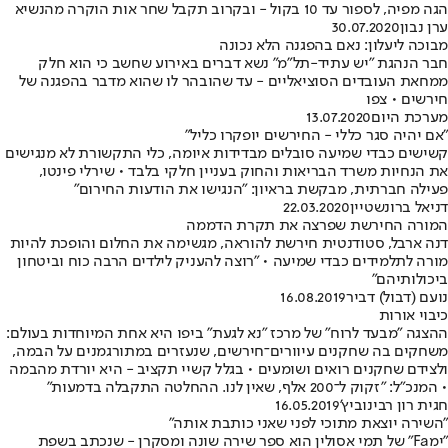
הגה מפיה, לספור עד 10 בקול - ובקרוב תקבל שחר אות הוקרה מהנשיא
ערן נבון
30.07.2020
מבוכה ליעלון: נאם בהפגנה הלא נכונה
חבר הנהגת "יש עתיד-תל"מ" נשא דברים באירוע שחשב כי הוא חלק
ממחאת העובדים הסוציאליים - עד שהובהר לו שהוא מדבר בהפגנה של
חירשים • צפו
מערכת היום
13.07.2020
"אם יהיה סגר כללי - החירשים יופקרו כליל"
קשישים כבדי שמיעה סובלים מבדידות איומה, כלי התקשורת לא מנגישים
את הנחיות משרד הבריאות והחוק בעניין חלקי בלבד • שירלי פינטו,
פעילה חברתית, מבקשת בראיון: "הנגישו את הודעות החירום"
דניאל ברונשטיין
22.03.2020
המורה החירשת שפרצה את תקרת הדממה
דנה ארבל, סטודנטית חירשת להוראה, מגשימה את החלום והופכת להיות
מורה לתלמידים כבדי שמיעה • "רוצה להעניק לילדים הרבה כוח וביטחון
ביכולותיהם"
נועם (דבול) דביר
16.08.2019
כיבוי אורות
ההצגה "מבעד לרוח" של מרכז "נא לגעת" ביפו היא אחת המיוחדות בעולם:
משחקים בה שחקנים עיוורים־חירשים, שנעזרים במתורגמנים על הבמה,
ולצידם שחקנים רואים ושומעים • בגלל קשיי תקציב - היא יורדת מהבמה
• המנכ"ל: "זקוק ל־200 אלף, שאין לנו. ההחלטה התקבלה בדמעות"
חגית רון רבינוביץ'
16.05.2019
"השירה יוצאת מתוכי לפני שאני כותבת אותה"
"ימFa" של תמי אסולין הוא ספר שירה שונה ומסקרן - שנכתב בשפת