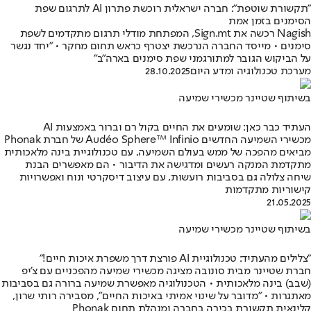
"תקשורת שוטפת": חברה ישראלית רוכשת פתרון AI לתרגום שפת
הסימנים בזמן אמת
Nagish רכשה את Sign.mt, המפתחת מודלי תרגום מתקדמים לשפת
סימנים • מייסד החברה הנרכשת יצטרף כראש תחום מחקר • "יחד נגשר
על הביקוש הגובר למתורגמני שפת סימנים בארה"ב"
מערכת טכנולוגיה ומדע היום
28.10.2025
בשיתוף שטיינר מכשירי שמיעה
העתיד כבר כאן: שומעים את החיים בקול רם וברור באמצעות AI
מכשירי השמיעה החדשים Audéo Sphere™ Infinio של חברת Phonak
מביאים מהפכה של ממש בעולם השמיעה, עם טכנולוגיית בינה מלאכותית
מתקדמת המנקה רעשים ומדגישה את הדיבור • הם מאפשרים הבנת
שיחה צלולה גם בסביבות רועשות, עם עיצוב דיסקרטי ונוח ואפשרויות
קישוריות מתקדמות
21.05.2025
בשיתוף שטיינר מכשירי שמיעה
"צלילים מהעתיד: טכנולוגיית AI פורצת דרך משפרת איכות חיים!"
חברת שטיינר מבית סונובה מציגה מכשירי שמיעה מהפכניים עם צ'יפ
(שבב) בינה מלאכותית • הטכנולוגיה מאפשרת שמיעה ברורה גם בסביבות
מאתגרות • "מדובר על שינוי אמיתי באיכות החיים", מסבירה רותי שרון,
קלינאית תקשורת בכירה בחברה ומנהלת תחום Phonak