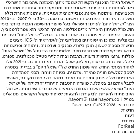
"ישראל היום" הוא גוף תקשורת שנוסד מתוך האמונה שהציבור הישראלי
ראוי לעיתונות טובה יותר, מאוזנת יותר ומדויקת יותר. עיתונות שמדברת
ולא צועקת. עיתונות אמינה, אובייקטיבית ועניינית. עיתונות אחרת וללא
תשלום. המהדורה המודפסת הראשונה פורסמה ב-30 ביולי 2007, וב-2010
הפך "ישראל היום" לעיתון הישראלי בעל שיעור החשיפה הגבוה ביותר בימי
חול. מו"ל העיתון היא ד"ר מרים אדלסון. העורך הראשי הוא עמר לחמנוביץ,
והעורך המייסד הוא עמוס רגב. אתרי האינטרנט של "ישראל היום" בעברית
ובאנגלית, כמו כן היישומונים (אפליקציות) לאנדרואיד ול-iOS, מציגים
חדשות מסביב לשעון, תוכן בלעדי, מבזקים ועדכונים, ניתוחים ופרשנויות,
וידיאו, פודקאסטים ושידורים חיים. פלטפורמות הדיגיטל של "ישראל היום"
כוללות ערוצי חדשות ודעות, תרבות ובידור, לייף סטייל, טכנולוגיה, ספורט,
כלכלה וצרכנות, בריאות, חיילים, אוכל, יהדות, תיירות ורכב. ב-2021 עלו
לאוויר האתר החדש והיישומון החדש של "ישראל היום" בעברית, במטרה
לספק לגולשים חוויה מהירה, עדכנית, בטוחה ונוחה. תכני המהדורה
המודפסת של העיתון זמינים גם באתר, במהדורה יומית מקוונת, ואפשר
לקבל אותם גם בניוזלטר. מועדון ההטבות הייחודי "הקליקה של ישראל
היום" מציע לגולשי האתר הנחות ומבצעים על מוצרים ושירותים. ישראל
היום פתוח להערות, לביקורת ולהצעות לשיפור מקהל הקוראים. פנו אלינו
במייל hayom@israelhayom.co.il.
יום רביעי, 29.7.2026
ט"ו באב תשפ"ו
חדשות
דעות
ספורט
ForReal
תרבות ובידור