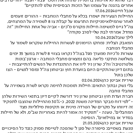
דבר שהוא לא אלימות ברוטלית 'פתחה את הסכר' עבורי ועבור יהודים רבים
אחרים בהגנה על עצמנו ועל הזכות הבסיסית שלנו להתקיים"
ענבל חייט
17.06.2024
החיילות הצעירות ישמרו בכלא על מחבלי הנוחבות - ההורים זועמים
לאחר שהמילואימניקיות התרעמו על קבלת צו 8 לשמירה על המרצחים,
צה"ל גייס למשימה חיילות מקורס מ"כים • אביה של אחת החיילות: "זה
מחדל, אמרתי לבת שלי לסרב פקודה"
לילך שובל
10.06.2024
המאבק הצליח: נמחקו הזימונים לעשרות החיילות שנקראו לשמור על
מחבלי הנוחבה
עשרות מ"כיות ממערך מגל בצה"ל נקראו בצווי 8 לשרת במשך 35 ימים
בשלושה מתקני כליאה בהם נמצאים מחבלי הנוחבה • ארגון 'בונות
אלטרנטיבה' וח״כ שרון ניר ליוו את ההתנגדות של הנשים להתייצבות •
בתום דיון שהתקיים היום בוועדת חוץ וביטחון צה"ל נמסר לנשים - הצו
שלכן בוטל
שירית אביטן כהן
02.06.2024
בלי נשק ובתוך התאים: חיילות תומכות לחימה נקראו לשרת בשמירה על
מחבלי נוחבה
חברת ועדת חוץ וביטחון שרון ניר דורשת לקיים דיון בתנאי השירות שלהן
• "לפי דוח מבקר המדינה משנת 2022, כ-30% מהחיילות שהוצבו לתפקיד
זה דיווחו על מקרים של הטרדה מינית או תקיפות מילוליות מצד
המחבלים", טענה • "תפקיד זה אמור להיות באחריות שב"ס, ולא של חיילות
בסדיר או במילואים", הוסיפה
שירית אביטן כהן
21.05.2024
נוגעת בשמיים: סיפורה של סגן ל' שהפכה לטייסת מסוק כנגד כל הסיכויים