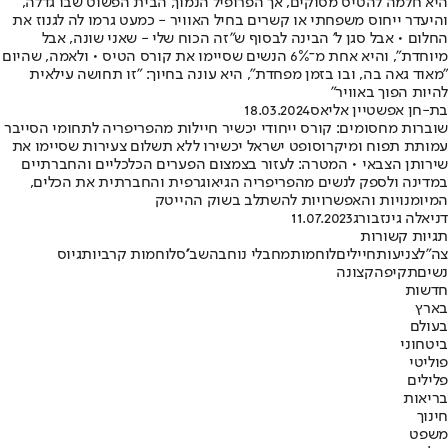
היא חלמה להטיס מסוקים, אך הפרופיל הנמוך, הבית הפשוט שבו גדלה,
והיעדר ייחוס משפחתי או קשרים בחיל האוויר - כמעט גרמו לה לגנוז את
החלום • אבל סגן ל' הבינה לבסוף ש"זה הכוח שלי - שאני שונה, אבל
מיוחדת", והיא אחת מ־6% הנשים שסיימו את קורס הטיס • ולאמה, שהיום
"מאוד גאה בה, ובו בזמן מפחדת", היא עונה בחיוך: "זו תחושה עילאית
להיות הפוך באוויר"
בת-חן אפשטיין אליאס
18.03.2024
שוברות מחסומים: קורס ייחודי יכשיר חיילות מהפריפריה לתחומי הסייבר
עמותת תפוח ומיקרוסופט ישראל יכשירו ללא תשלום צעירות שסיימו את
שירותן הצבאי • המטרה: לעזור בצמצום הפערים הכלכליים והחברתיים
במדינה ולספק לנשים מהפריפריה הגיאוגרפית והחברתית את הכלים,
המיומנויות והאפשרויות להשתלב בשוק ההייטק
דניאלה גינזבורג
11.07.2023
תגיות קשורות
צה"ל
צניעות
חיילים
לוחמות
מחבלי נוחבה
שב''ס
לוחמות קרביות
גיוס
נשים
תקיפה
קצונה
חדשות
בארץ
בעולם
ביטחוני
פוליטי
פלילים
בריאות
חינוך
משפט