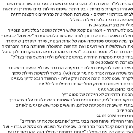
הפנייה ליו"ר הוועדה ח"כ בועז ביסמוט נעשתה בעקבות שורת אירועים
שעוררו ביקורת ציבורית • בין היתר: שיפוט חיילות ביום שחרורן והוראות
לבוש במרתון ירושלים • במערכת הפוליטית מזהירים מהקצנה דתית
ואכיפה בררנית כלפי חיילות בצה"ל
אילי זילברברג
19.04.2026
באו להשתחרר - ויצאו עם קנס: שלוש חיילות נשפטו בגלל ג'ינס וגופייה
חיילות נשפטו ביום שחרורן לאחר שהגיעו בלבוש אזרחי "לא צנוע" לבסיס -
כך עולה מפוסט שפרסמה אמה של אחת הבנות, שירה קופרמן, שתיארה
את השתלשלות האירועים ואת תחושת ההשפלה שחוותה בתה וחברותיה
• מדובר צה"ל נמסר בתגובה: "האירוע מהווה חריגה מהפקודות ולכן טופל
בידי סגנית מפקדת היחידה בהתאם לנהלים ולדין המשמעתי בצה"ל"
מערכת היום
18.04.2026
נעצר בחשד לתקיפת חיילת - בחקירה התברר שזו לא הפעם הראשונה
המשטרה עצרה אזרח מהעיר יבנה (40), בחשד לתקיפת חיילת סמוך
לקריה שבמהלכה היכה אותה וירק עליה • החשוד הובא לדיון בעניינו
בבית המשפט והורחק מתל-אביב והחיילות ל-30 יום
אבי כהן
09.04.2026
הבנות הדתיות: לא חיילות של סמוטריץ'
דווקא החרד"לים, שמתגוננים מול האשמות בהשתלטות על הצבא דרך
בוגרי הישיבות והמכינות שלהם, חוששים מכך שנשים יגיעו לאותם
תפקידים
תני פרנק
24.02.2026
הורי החיילת שהותקפה בבני ברק: "אוהבים את אחינו החרדים"
חנוך דאום קיבל מסר מההורים, שסיפרו על השבוע המטלטל שעברו - ועל
הצד היפה של עם ישראל • "אנחנו בטוחים שהפלג הזה הוא נקודתי ויש