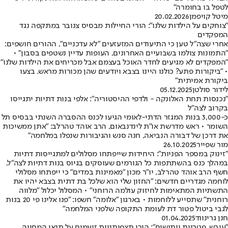
לטפל בו בחומרה"
מיטל קויפמן
20.02.2026
"צוחקים על הילדות שלנו": הורי החיילות מבסיס צנובר במתקפה נגד
המפקדים
אחרי שצה"ל טען כי התיעודים המזעזעים "לא עדכניים", ההורים חושפים:
"התמונות צולמו בשבועיים האחרונים, העופות עדיין נשטפים בסבון" •
"המפקדים לא מגיעים לחדר האוכל בעצמם אבל מכריחים את הילדות שלנו"
• "ביקורות פתע? כולנו היינו בצבא ויודעים שהן מכורות מראש. בצעו
ביקורת אמיתית"
לידור סולטן
05.12.2025
"נכנסות תחת האלונקה - ולדפי ההיסטוריה": אלפי בנות דתיות יתגייסו
בקרוב לצה"ל
כ-3,000 בנות המגזר הדתי-לאומי הגיעו לכנס ההסברה השנתי בבסיס תל
השומר • ראש מדרשת או"ת לינדנבאום, הרב אוהד טהרלב: "אתן ממשיכות
את דרכן של דבורה הנביאה, חנה סנש והגיבורות שנפלו במלחמה"
מור שפייר
26.10.2025
"זינוק במספר הפניות": היחידות שייפתחו מסלולים למתגייסות דתיות
במהלך כנס בהשתתפות כל הגורמים שעוסקים בגיוס בנות דתיות לצה"ל,
חשף הרב אוהד טהרלב, יו"ר מכון "מאמינות במדים" כי ייפתחו מסלולי
לוחמה מגדריים חדשים: "החזון שלי הוא שלכל בת דתית בצבא יהיו את
התשתיות המתאימות לחיזוק עולמה הרוחני" • המסלול יכלול "מלווה
רוחנית" שתסייע ללוחמות • בארגון "אלומה" חשפו: "פנו אלינו פי 20 בנות
לגבי ביטול פטור דת לעומת התקופה שלפני המלחמה"
חנן גרינווד
01.04.2025
"עובש, פטריות ויתושים": הורי תצפיתניות זועמים על תנאי המחייה