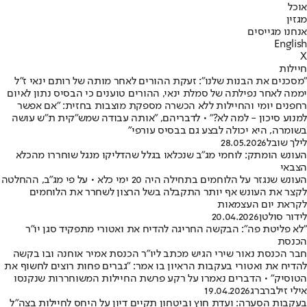
אוכל
מגזין
אנחנו מגייסים
English
X
חיילות
"מסכנים את הבנות שלנו": זעקת ההורים לאחר מותה של רותם ינאי ז"ל
יממה לאחר נפילתה של סמלת ינאי, ההורים טוענים כי הבסיס נתון לאיום
רחפנים יומי והחיילות ללא הכשרה מספקת מוצבות בחזית: "אם אפשר
למנוע סיכון - למה לא?" • לדבריהם, "אותה עבודה שמש"קית ת"ש עושה
בשומרה, היא יכולה לבצע גם בבסיס עורפי"
לילך שובל
28.05.2026
העונש הומתק: לוחמי מג״ב שנכלאו בגלל שהדליקו מנגל שוחררו מהכלא
הצבאי
העונש שנגזר על הלוחמים בתחילה היה 20 ימי כלא • על פי מג״ב, ההחלטה
לקצר את העונש אף יותר התקבלה בשל הרצון לשחרר את הלוחמים
לקראת יום העצמאות
לידור סולטן
20.04.2026
"לא פליטת פה": הבקשה החריגה להדיח את ואטורי מתפקיד סגן יו"ר
הכנסת
חבר הכנסת נאור שירי הגיש מכתב ליו״ר הכנסת אמיר אוחנה ובו בקשה
להדיח את ואטורי בעקבות הראיון בו אמר: "גברים פחות רוצים לחשוף את
הטוסיק" • הדברים נאמרו על רקע פרשת החיילות המשוחררות שנקנסו
אילי זילברברג
19.04.2026
בעקבות הסערה: ועדת חוץ וביטחון תקיים דיון על היחס לחיילות בצה״ל