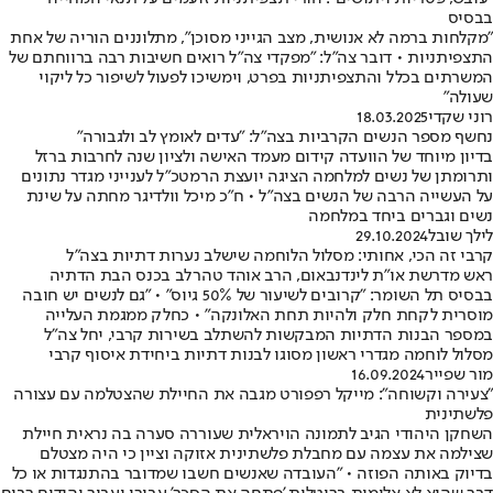
בבסיס
״מקלחות ברמה לא אנושית, מצב הגייני מסוכן״, מתלוננים הוריה של אחת
התצפיתניות • דובר צה"ל: "מפקדי צה”ל רואים חשיבות רבה ברווחתם של
המשרתים בכלל והתצפיתניות בפרט, וימשיכו לפעול לשיפור כל ליקוי
שעולה"
רוני שקדי
18.03.2025
נחשף מספר הנשים הקרביות בצה"ל: "עדים לאומץ לב ולגבורה"
בדיון מיוחד של הוועדה קידום מעמד האישה ולציון שנה לחרבות ברזל
ותרומתן של נשים למלחמה הציגה יועצת הרמטכ"ל לענייני מגדר נתונים
על העשייה הרבה של הנשים בצה"ל • ח"כ מיכל וולדיגר מחתה על שינת
נשים וגברים ביחד במלחמה
לילך שובל
29.10.2024
קרבי זה הכי, אחותי: מסלול הלוחמה שישלב נערות דתיות בצה"ל
ראש מדרשת או"ת לינדנבאום, הרב אוהד טהרלב בכנס הבת הדתיה
בבסיס תל השומר: "קרובים לשיעור של 50% גיוס" • "גם לנשים יש חובה
מוסרית לקחת חלק ולהיות תחת האלונקה" • כחלק ממגמת העלייה
במספר הבנות הדתיות המבקשות להשתלב בשירות קרבי, יחל צה"ל
מסלול לוחמה מגדרי ראשון מסוגו לבנות דתיות ביחידת איסוף קרבי
מור שפייר
16.09.2024
"צעירה וקשוחה": מייקל רפפורט מגבה את החיילת שהצטלמה עם עצורה
פלשתינית
השחקן היהודי הגיב לתמונה הויראלית שעוררה סערה בה נראית חיילת
שצילמה את עצמה עם מחבלת פלשתינית אזוקה וציין כי היה מצטלם
בדיוק באותה הפוזה • "העובדה שאנשים חשבו שמדובר בהתנגדות או כל