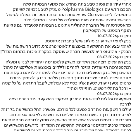
אחרי עידן קופקסון: טבע בונה מחדש את מנועי הצמיחה שלה
הסכם חדש עם Polpharma Biologics מעניק לטבע זכויות לשיווק
ביוסימילר ל-Ocrevus a שהיא אחת התרופות הנמכרות בעולם לטיפול
בטרשת נפוצה שהייתה פעם הממלכה של טבע • המהלך חלק
מהאסטרטגיה של החברה להחליף את מנוע הצמיחה שאיבדה עם פקיעת
תוקף הפטנט על הקופקסון
ניצן כהן
10.07.2026
בנק לאומי ישקיע 33 מיליון שקל בחברת איזוטסט
לאומי יבצע את ההשקעה באמצעות לאומי פרטנרס, זרוע ההשקעות של
הבנק • איזוטופ היא למעשה חברה שעוסקת בבקרת איכות בתחום הנדל"ן
ניצן כהן
08.07.2026
בנק הפועלים רוצה את הילדים: משיק פלטפורמה ייחודית לבני 8 ומעלה
הפלטפורמה הייעודית זמינה להורים ולילדים באמצעות אפליקציית ניהול
החשבון של בנק הפועלים דרכה ההורים יוכלו לפתוח לילדיהם בקלות את
אזור פועלים ג'וניור ישירות מתוך החשבון שלהם בבנק, להזמין עבורם
כרטיס נטען ייעודי, לטעון אליו כסף ללא עמלות, לקבל התראה על כל קניה
- והכל בתהליך פשוט, חווייתי ומהיר
ניצן כהן
08.07.2026
משקיעים עלולים לפגוש את הסיכון העיקרי בהשקעה עוד בטרם יצאה
לדרכה
עולם ההשקעות מתרחב כמעט לכל פורמט אפשרי, החל מהשקעה בקרנות
לא-סחירות, דרך רכישת נכסים ריאליים ועד חשיפה לאסטרטגיות חוב
מורכבות • בעולם שהיצע אפשרויות ההשקעה מחוץ לבורסה מבססות את
מעמדן כרכיב דומיננטי בתמהיל ההשקעות המודרני, נדרשים המשקיעים
לבחון בקפידה שורה של היבטים ביחס לכל מסגרת הצעה להשקעה