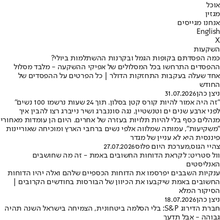
אוכל
מגזין
אנחנו מגייסים
English
X
השקעות
כמה הפסדתם בקופות הגמל ובקרנות ההשתלמות ביולי?
ההפסדים התרחשו בכל המסלולים של אפיקי ההשקעה - מלבד מסלול
אחד שעלה בעקבות התחזקות הדולר | כל הפרטים על ההפסדים של
החודש
ניצן כהן
31.07.2026
"זה היה אמור להיות קורס קטן בסלון. תוך 24 שעות נרשמו 100 נשים"
לפני ארבע שנים ים וטנשטיין, נגה סוננברג ושיר נייברג רצו להבין איך
מנהלים כסף בלי להיות תלויות בעזרה של אחרים. היום הן עומדות מאחורי
"משקיעות", עמותה שמלווה אלפי נשים ברחבי הארץ ומוכיחה שאוריינות
פיננסית היא לא עניין של מגדר
צהיי הגוס
,
מערכת היום פלוס
27.07.2026
וול סטריט: לקראת הדוחות החשובים באמת - זה מה שחושבים
האנליסטים
ענקיות השבבים יפרסמו את הדוחות הכספיים שלהם ואלה יהיו הדוחות
החשובים באמת שיקבעו את הכיוון של הבורסות בחודשים הקרובים |
הסיקור המלא
ניצן כהן
18.07.2026
חברת הדירוג S&P: בלי הסלמה ביטחונית, הצמיחה בישראל השנה תהיה
גבוהה - אבל תדעך