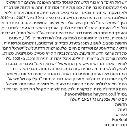
"ישראל היום" הוא גוף תקשורת שנוסד מתוך האמונה שהציבור הישראלי
ראוי לעיתונות טובה יותר, מאוזנת יותר ומדויקת יותר. עיתונות שמדברת
ולא צועקת. עיתונות אמינה, אובייקטיבית ועניינית. עיתונות אחרת וללא
תשלום. המהדורה המודפסת הראשונה פורסמה ב-30 ביולי 2007, וב-2010
הפך "ישראל היום" לעיתון הישראלי בעל שיעור החשיפה הגבוה ביותר בימי
חול. מו"ל העיתון היא ד"ר מרים אדלסון. העורך הראשי הוא עמר לחמנוביץ,
והעורך המייסד הוא עמוס רגב. אתרי האינטרנט של "ישראל היום" בעברית
ובאנגלית, כמו כן היישומונים (אפליקציות) לאנדרואיד ול-iOS, מציגים
חדשות מסביב לשעון, תוכן בלעדי, מבזקים ועדכונים, ניתוחים ופרשנויות,
וידיאו, פודקאסטים ושידורים חיים. פלטפורמות הדיגיטל של "ישראל היום"
כוללות ערוצי חדשות ודעות, תרבות ובידור, לייף סטייל, טכנולוגיה, ספורט,
כלכלה וצרכנות, בריאות, חיילים, אוכל, יהדות, תיירות ורכב. ב-2021 עלו
לאוויר האתר החדש והיישומון החדש של "ישראל היום" בעברית, במטרה
לספק לגולשים חוויה מהירה, עדכנית, בטוחה ונוחה. תכני המהדורה
המודפסת של העיתון זמינים גם באתר, במהדורה יומית מקוונת, ואפשר
לקבל אותם גם בניוזלטר. מועדון ההטבות הייחודי "הקליקה של ישראל
היום" מציע לגולשי האתר הנחות ומבצעים על מוצרים ושירותים. ישראל
היום פתוח להערות, לביקורת ולהצעות לשיפור מקהל הקוראים. פנו אלינו
במייל hayom@israelhayom.co.il.
יום שישי, 31.7.2026
י"ז באב תשפ"ו
חדשות
דעות
ספורט
ForReal
תרבות ובידור