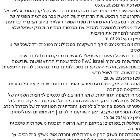
מערכת היום
03.07.2026
התאוששות לצד סימני אזהרה: התחזית החדשה של קרן המטבע לישראל
הקרן צופה התאוששות הדרגתית של המשק כבר במחצית השנייה של
2026 • במקביל היא מזהירה מפני המשך העלייה בחוב הציבורי ובגירעון •
עוד ממליצה לממשלה להגדיל את הכנסות המדינה ולבנק ישראל שלא
למהר להפחית את הריבית
ניצן כהן
01.07.2026
נתונים מדאיגים: היקף ההשקעות בטכנולוגיה רפואית ירד לשפל של 5
שנים
דו"ח חדש של האיגוד הישראלי לתעשיות מתקדמות (IATI) ורשות
החדשנות בשיתוף PwC Israel מלמד שאחרי ההתאוששות שנרשמה
בשנת 2024, היקף ההשקעות בטכנולוגיות בתחום הטכנולוגיות הרפואיות
והחדשות, ירד לשפל חדש
ניצן כהן
28.06.2026
הנפקות הענק, הסכם עם איראן והפד: הכוחות שיכריעו את וול סטריט
בתקופה הקרובה
אחרי תקופה תנודתיות, שוקי ההון בעולם נכנסים למחצית השנייה של
2026 עם שלושה מוקדי השפעה מרכזיים: גל הנפקות הענק שחוזר לוול
סטריט, הסכם בין ארה”ב לאיראן, והמדיניות המוניטרית של הפדרל ריזרב.
אלה הגורמים שיקבעו לאן השווקים הולכים | מה אומרים האנליסטים
ניצן כהן
20.06.2026
הטלטלות בשווקים: במקום הרגש, דרושה תוכנית משפחתית פיננסית
סדורה
התנודתיות בשוק ההון מעוררת לחץ וחרדה אצל משקי בית רבים, אך