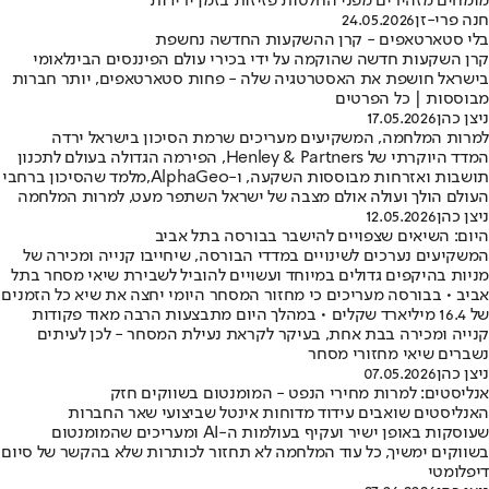
מומחים מזהירים מפני החלטות פזיזות בזמן ירידות
חנה פרי-זן
24.05.2026
בלי סטארטאפים - קרן ההשקעות החדשה נחשפת
קרן השקעות חדשה שהוקמה על ידי בכירי עולם הפיננסים הבינלאומי
בישראל חושפת את האסטרטגיה שלה - פחות סטארטאפים, יותר חברות
מבוססות | כל הפרטים
ניצן כהן
17.05.2026
למרות המלחמה, המשקיעים מעריכים שרמת הסיכון בישראל ירדה
המדד היוקרתי של Henley & Partners, הפירמה הגדולה בעולם לתכנון
תושבות ואזרחות מבוססות השקעה, ו-AlphaGeo,מלמד שהסיכון ברחבי
העולם הולך ועולה אולם מצבה של ישראל השתפר מעט, למרות המלחמה
ניצן כהן
12.05.2026
היום: השיאים שצפויים להישבר בבורסה בתל אביב
המשקיעים נערכים לשינויים במדדי הבורסה, שיחייבו קנייה ומכירה של
מניות בהיקפים גדולים במיוחד ועשויים להוביל לשבירת שיאי מסחר בתל
אביב • בבורסה מעריכים כי מחזור המסחר היומי יחצה את שיא כל הזמנים
של 16.4 מיליארד שקלים • במהלך היום מתבצעות הרבה מאוד פקודות
קנייה ומכירה בבת אחת, בעיקר לקראת נעילת המסחר - לכן לעיתים
נשברים שיאי מחזורי מסחר
ניצן כהן
07.05.2026
אנליסטים: למרות מחירי הנפט - המומנטום בשווקים חזק
האנליסטים שואבים עידוד מדוחות אינטל שביצועי שאר החברות
שעוסקות באופן ישיר ועקיף בעולמות ה-AI ומעריכים שהמומנטום
בשווקים ימשיך, כל עוד המלחמה לא תחזור לכותרות שלא בהקשר של סיום
דיפלומטי