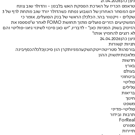
ניצן כהן
27.04.2026
טראמפ הכריז על הארכת הפסקת האש בלבנון - והדולר שוב צונח
יום המסחר האחרון של השבוע נפתח כשהדולר יורד שוב מתחת לרף של 3
שקלים • ויקטור בהר, הכלכלן הראשי של בנק הפועלים, אומר כי
המשקיעים הזרים פועלים מתוך תחושת FOMO לאחר ש"פספסו את
הזינוק בשוק המניות כאן" • לדבריו, "יש כאן סיכוי לשינוי גיאו-פוליטי והם
לא רוצים להחמיץ אותו"
ניצן כהן
24.04.2026
תגיות קשורות
בורסה
וול סטריט
הייטק
השקעה
מניות
קרן הון סיכון
כלכלה
כסף
בינה
מלאכותית
שוק ההון
חדשות
בארץ
בעולם
ביטחוני
פוליטי
פלילים
בריאות
חינוך
משפט
פוליטי-מדיני
תרבות ובידור
ForReal
ספורט
תיירות