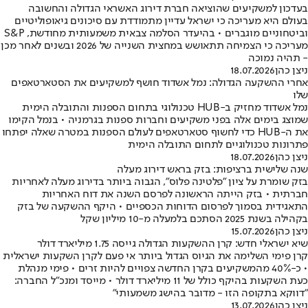
בעדכון למשקיעים שהוציאה חברת דירוג האשראי הגדולה והחשובה
בעולם היא מעריכה כי ישראל עדיין מתמודדת עם סיכונים גיאופוליטיים
וביטחוניים מוגברים • בהיעדר הסלמה צבאית משמעותית מחודשת, S&P
מעריכה כי הצמיחה תתאושש במחצית השנייה של 2026 ובשנים לאחר מכן
- תהיה נמוכה
ניצן כהן
18.07.2026
אחרי ההשקעה הגדולה: נמל אשדוד חושף למשקיעים את הסטארטאפים
שלו
נמל אשדוד מחזיק ב-HUB טכנולוגי בתחום הספנות והתובלה הימית
שמוצג בימים אלה בפני משקיעים וחברות ספנות בגרמניה • בנמל הקימו
את ה-HUB כדי לחשוף סטארטאפים לעולם הספנות במטרה שאלה יפתחו
פתרונות טכנולוגיים לתחום התובלה הימית
ניצן כהן
18.07.2026
שנה שלישית ברציפות: בזק בראש דירוג מעלה
בזק שומרת על ציון "פלטינה פלוס", הגבוה ביותר בדירוג מעלה לאחריות
חברתית • בזק הייתה הראשונה לפרסם השנה את דוח האחריות
התאגידית בסמוך לפרסום הדוחות הכספיים • היקף ההשקעה של בזק
בקהילה בשנת 2025 הסתכם בלמעלה מ-10 מיליון שקל
ניצן כהן
15.07.2026
שיא ישראלי חדש: קרן ההשקעות הגדולה גייסה 1.75 מיליארד דולר
קרן פימי השלימה את הגיוס הגדול ביותר אי פעם לקרן השקעות ישראלית
• כ-40% מהמשקיעים בקרן החדשה צפויים להיות זרים • פימי מנהלת
כעת השקעות בהיקף כולל של 11 מיליארד דולר • מייסד ומנכ"ל החברה:
"דווקא בתקופה הזו - מדובר בהישג משמעותי"
ניצן כהן
13.07.2026