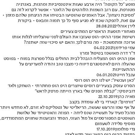
מופע "כל הקופה" היה ארבע שעות אינטנסיביות ומהנות, באנרגיה
מטורפת, עם רוב השמות הלוהטים של הז'אנר • אפשר לקרוא לזה גם
"מסיבת ניצחון", אבל האמנים שהופיעו הבטיחו את הניצחון שלהם מזמן •
עם זאת, להפקה שכזו לא מגיע סוף כל כך תמוה ומבאס • ביקורת
לירן אוהלי
28.08.2022
מאחורי תופעת הראפרים המתים צעירים
רשימת אמני ההיפ-הופ שעזבו את העולם לפני שהצליחו לגלות אותו
ארוכה ומתמשכת • מה גורם לכך, והאם יש סיכוי שזה ישתנה?
עמי פרידמן
04.02.2021
ד"ר דרה מאושפז בטיפול נמרץ
אמן ההיפ הופ המצליח הובהל לבית החולים בגלל מפרצת במוח • בפוסט
שהעלה היום לאינסטגרם דיווח כי מצבו טוב והודה למעריצים על
ההתעניינות
ענבל חייט
06.01.2021
"כאן ועכשיו": יש לנו היפ הופ רוסי
הסרט עוסק בצעירים רוסים שיוצרים היפ הופ מחתרתי • השחקן ולאד
דובינסקי: "קבלת הפנים שלי בארץ הייתה מרפק לראש"
מאיה כהן
22.10.2019
"זורמים": קארדי בי לא עומדת בקצב
על אף שמו והרעש שעשה, הריאליטי של נטפליקס לא זורם, לא מחדש ויותר
מהכל מעיד על תעשייה שנס ליחה • הפוזה והאטיטיוד של שלושת
השופטים המפורסמים אל מול העוני, הפחד והגזענות שחווים המתמודדים,
מוסיף סלידה לשעמום
גדי סולומון
17.10.2019
בחזית ההיפ הופ הנשי: שיר חדש לאקו