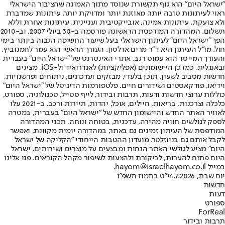
"ישראל היום" הוא גוף תקשורת שנוסד מתוך האמונה שהציבור הישראלי
ראוי לעיתונות טובה יותר, מאוזנת יותר ומדויקת יותר. עיתונות שמדברת
ולא צועקת. עיתונות אמינה, אובייקטיבית ועניינית. עיתונות אחרת וללא
תשלום. המהדורה המודפסת הראשונה פורסמה ב-30 ביולי 2007, וב-2010
הפך "ישראל היום" לעיתון הישראלי בעל שיעור החשיפה הגבוה ביותר בימי
חול. מו"ל העיתון היא ד"ר מרים אדלסון. העורך הראשי הוא עמר לחמנוביץ,
והעורך המייסד הוא עמוס רגב. אתרי האינטרנט של "ישראל היום" בעברית
ובאנגלית, כמו כן היישומונים (אפליקציות) לאנדרואיד ול-iOS, מציגים
חדשות מסביב לשעון, תוכן בלעדי, מבזקים ועדכונים, ניתוחים ופרשנויות,
וידיאו, פודקאסטים ושידורים חיים. פלטפורמות הדיגיטל של "ישראל היום"
כוללות ערוצי חדשות ודעות, תרבות ובידור, לייף סטייל, טכנולוגיה, ספורט,
כלכלה וצרכנות, בריאות, חיילים, אוכל, יהדות, תיירות ורכב. ב-2021 עלו
לאוויר האתר החדש והיישומון החדש של "ישראל היום" בעברית, במטרה
לספק לגולשים חוויה מהירה, עדכנית, בטוחה ונוחה. תכני המהדורה
המודפסת של העיתון זמינים גם באתר, במהדורה יומית מקוונת, ואפשר
לקבל אותם גם בניוזלטר. מועדון ההטבות הייחודי "הקליקה של ישראל
היום" מציע לגולשי האתר הנחות ומבצעים על מוצרים ושירותים. ישראל
היום פתוח להערות, לביקורת ולהצעות לשיפור מקהל הקוראים. פנו אלינו
במייל hayom@israelhayom.co.il.
יום שבת, 4.7.2026
י"ט בתמוז תשפ"ו
חדשות
דעות
ספורט
ForReal
תרבות ובידור