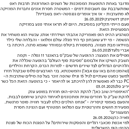
מדובר באחת התופעות המסוכנות של השנים האחרונות: תרבות ראפ
שמתערבבת עם חשבונות דמים • המשטרה חסרת אונים וחברות המוזיקה
לא מתערבות • אז איך אומרים גנגסטה-ראפ בשבדית?
יונתן דושניצקי
26.03.2025
פעם הייתי תקליטן במסיבות, היום לא תראו אותי נוגע במוזיקה
הספציפית הזאת
כשהגיע ההיפ הופ מאמריקה אהבתי ושידרתי אותו, עכשיו הוא משחיר את
הנשמה • מי ידע שאבחון כף היד מגלה עולם ומלואו • והבלחה שלי כילד
בווידאו מבת מצווה, בתספורת ביטלס ובסוודר שאמא סרגה, היכתה בי
אברי גלעד
26.03.2025
מפילים את הפצצה: ההופעה של שבק"ס בהאנגר 11 נפלה - וקמה
השבק השיקו את אלבומם "מסיבת סוף העולם" בהופעה שכללה את
הלהיטים הגדולים לצד שירים חדשים • למרות הכרס, הקרחת והילדים
(שהמון מהם באו עם אבא!) והמשכנתא, בני הארבעים פלוס שבקהל חזרו
למשך כמעט שעתיים לגיל 15 וגילו שהפה זוכר בעל פה מילים שתרבות ה-
PC כבר לא מאפשרת להן להיכתב או להיאמר • כי בהופעה הזאת הכל כשר
יריב פלג
03.01.2025
"האימפריה שוב כאן": להקת ההיפ-הופ חוזרת במופע ענק
להקת שב"ק ס' חוזרים שנית ומתכוננים לאיחוד הקרוב שיחמם לבבות,
והפעם באמפי קיסריה • "אנחנו הולכים כולנו לעבור חוויה סופר מרגשת,
מסעירת חושים וחוץ־גופית עם הפלואו המטורף ועם הנגינה חסרת
המעצורים"
מאיה כהן
26.05.2024
למי אכפת מכאבי רגליים והפסקות שירותים? על הפגנת הכוח של סצנת
ההיפ-הופ הישראלית