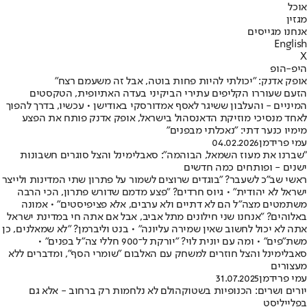
אוכל
מגזין
אנחנו מגייסים
English
X
היפ-הופ
אופק אדנק: "יכולתי להיות פחות בוטה, אבל זה משעמם רצח"
הזעם שעוררו הקליפים עתירי הביקיני בעדה האתיופית, הטקסטים
המיניים - והעלבון ששיגר לאסף אמדורסקי באודישן • עכשיו, בדרך להפוך
לאחד מנסיכי מוזיקת הדאנסהול בישראל, אופק אדנק פותח את הפצע
מימיו כנער דתי: "נאכלתי מבפנים"
עמי פרידמן
04.02.2026
"שברנו את מעוז השמאל, הבוהמה": סאבלימינל והצל סוגרים חשבונות
ישנים - ופותחים כמה חדשים
ראשי שב"כ לשעבר? "בוגדים שרוצים לשמור על פתרון שתי המדינות ולייצר
ישראל לא יהודית" • גיוס חרדים? "פצע מדמם שדורש פתרון, הכי הרבה
משתמטים מצה"ל הם לא דתיים ולא ערבים, אלא פציפיסטים" • אמונה
באלוהים? "אנחנו שני חילונים מתל אביב, אבל אם אתה חי במדינת ישראל
אתה לא יכול לחשוב שאין שמירה עליונה" • בנט וליברמן? "לא שמאלנים, כן
משת"פים" • ומה עם יונית לוי? "יורקת ל־900 חללי צה"ל בפנים" •
סאבלימינל והצל חוזרים למשחק עם האלבום "שומרי הסף", ומדברים ללא
מעצורים
עמי פרידמן
31.07.2025
יורים ושרים: הכנופיות בשטוקהולם לא נלחמות רק ברחוב - אלא גם
בפלייליסט