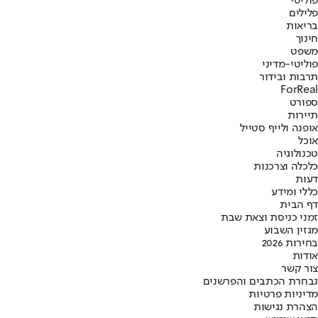
פוליטי
פלילים
בריאות
חינוך
משפט
פוליטי-מדיני
תרבות ובידור
ForReal
ספורט
תיירות
אופנה ולייף סטייל
אוכל
טכנולוגיה
כלכלה וצרכנות
דעות
כללי ומידע
דף הבית
זמני כניסת וצאת שבת
מגזין השבוע
בחירות 2026
אודות
צור קשר
נבחרת הכתבים והפרשנים
מדיניות פרטיות
הצהרת נגישות