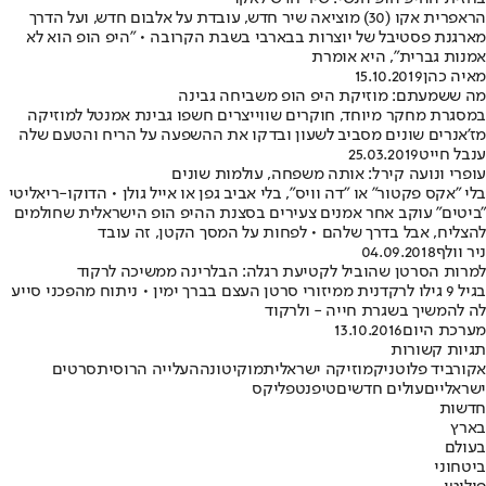
הראפרית אקו (30) מוציאה שיר חדש, עובדת על אלבום חדש, ועל הדרך
מארגנת פסטיבל של יוצרות בבארבי בשבת הקרובה • "היפ הופ הוא לא
אמנות גברית", היא אומרת
מאיה כהן
15.10.2019
מה ששמעתם: מוזיקת היפ הופ משביחה גבינה
במסגרת מחקר מיוחד, חוקרים שווייצרים חשפו גבינת אמנטל למוזיקה
מז'אנרים שונים מסביב לשעון ובדקו את ההשפעה על הריח והטעם שלה
ענבל חייט
25.03.2019
עופרי ונועה קירל: אותה משפחה, עולמות שונים
בלי "אקס פקטור" או "דה וויס", בלי אביב גפן או אייל גולן • הדוקו-ריאליטי
"ביטים" עוקב אחר אמנים צעירים בסצנת ההיפ הופ הישראלית שחולמים
להצליח, אבל בדרך שלהם • לפחות על המסך הקטן, זה עובד
ניר וולף
04.09.2018
למרות הסרטן שהוביל לקטיעת רגלה: הבלרינה ממשיכה לרקוד
בגיל 9 גילו לרקדנית ממיזורי סרטן העצם בברך ימין • ניתוח מהפכני סייע
לה להמשיך בשגרת חייה - ולרקוד
מערכת היום
13.10.2016
תגיות קשורות
אקו
רביד פלוטניק
מוזיקה ישראלית
מוקי
טונה
העלייה הרוסית
סרטים
ישראליים
עולים חדשים
טיפ
נטפליקס
חדשות
בארץ
בעולם
ביטחוני