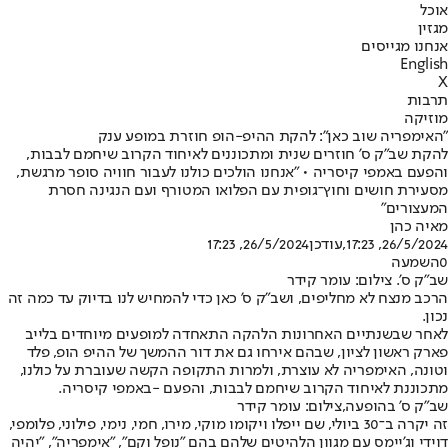
אוכל
מגזין
אנחנו מגייסים
English
X
תרבות
מוזיקה
"האימפריה שוב כאן": להקת ההיפ-הופ חוזרת במופע ענק
להקת שב"ק ס' חוזרים שנית ומתכוננים לאיחוד הקרוב שיחמם לבבות,
והפעם באמפי קיסריה • "אנחנו הולכים כולנו לעבור חוויה סופר מרגשת,
מסעירת חושים וחוץ־גופית עם הפלואו המטורף ועם הנגינה חסרת
המעצורים"
מאיה כהן
26/5/2024, 17:23
,עודכן
26/5/2024, 17:23
0
השמעה
שב"ק ס'. צילום: עומר קידר
הרכב מנצח לא מחליפים, ושב"ק ס' כאן כדי להמחיש לנו בדיוק עד כמה זה
נכון.
לאחר שבשנתיים האחרונות הלהקה התאחדה למופעים מיוחדים בלייב
פארק ראשון לציון, שבהם אירחו גם את דור ההמשך של ההיפ הופ, פלד
וטונה, האימפריה לא עוצרת, ולמרות התקופה הקשה שעוברת על כולנו,
מתכוננת לאיחוד הקרוב שיחמם לבבות, והפעם -
באמפי קיסריה
.
שב"ק ס' בהופעה,צילום: עומר קידר
זה יקרה ב־30 ביולי, שם ייפלו ויקומו מוקי, מירו, חמי, נימי, פילוני, פלומפי,
דוידי וג'יימס עם מגוון הלהיטים שלהם בהם "נופל וקם", "אימפריה", "יהיה