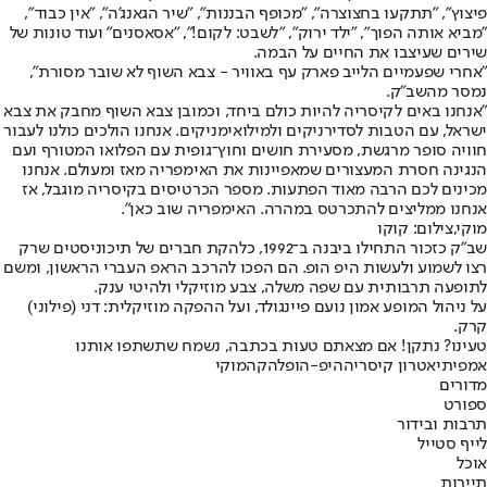
פיצוץ", "תתקעו בחצוצרה", "מכופף הבננות", "שיר הגאנג'ה", "אין כבוד",
"מביא אותה הפוך", "ילד ירוק", "לשבט: לקום!", "אסאסנים" ועוד טונות של
שירים שעיצבו את החיים על הבמה.
"אחרי שפעמיים הלייב פארק עף באוויר - צבא השוף לא שובר מסורת",
נמסר מהשב"ק.
"אנחנו באים לקיסריה להיות כולם ביחד, וכמובן צבא השוף מחבק את צבא
ישראל, עם הטבות לסדירניקים ולמילואימניקים. אנחנו הולכים כולנו לעבור
חוויה סופר מרגשת, מסעירת חושים וחוץ־גופית עם הפלואו המטורף ועם
הנגינה חסרת המעצורים שמאפיינות את האימפריה מאז ומעולם. אנחנו
מכינים לכם הרבה מאוד הפתעות. מספר הכרטיסים בקיסריה מוגבל, אז
אנחנו ממליצים להתכרטס במהרה. האימפריה שוב כאן".
מוקי,צילום: קוקו
שב"ק כזכור התחילו ביבנה ב־1992, כלהקת חברים של תיכוניסטים שרק
רצו לשמוע ולעשות היפ הופ. הם הפכו להרכב הראפ העברי הראשון, ומשם
לתופעה תרבותית עם שפה משלה, צבע מוזיקלי ולהיטי ענק.
על ניהול המופע אמון נועם פיינגולד, ועל ההפקה מוזיקלית: דני (פילוני)
קרק.
טעינו? נתקן! אם מצאתם טעות בכתבה, נשמח שתשתפו אותנו
אמפיתיאטרון קיסריה
היפ-הופ
להקה
מוקי
מדורים
ספורט
תרבות ובידור
לייף סטייל
אוכל
תיירות