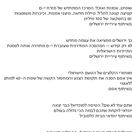
שופינג, אמנות ואוכל: המרכז המתחדש של מזרח י-ם
קפיצה קטנה לחו"ל: טיילת חדשה, מיצגי אמנות, וכיכרות משופצות
בהשקעה של 100 מיליון ₪
בשיתוף עיריית ירושלים
כך ירושלים ממציאה את עצמה מחדש
לא רק קודש – המהפכה המודרנית שעוברת י-ם מחזירה אותה לפסגת
התיירות הישראלית
בשיתוף עיריית ירושלים
מאחורי הקלעים של הטעם הישראלי
איך אסם הפכה את תקופת הצנע והמחסור הקשה של שנות ה-40 למותג
לאומי?
בשיתוף אסם
אתם עוד לא שם? הטיסה למונדיאל כבר יצאה
יונדאי לוקחת אתכם לבמה הכי גדולה בעולם
בשיתוף יונדאי מבית כלמוביל