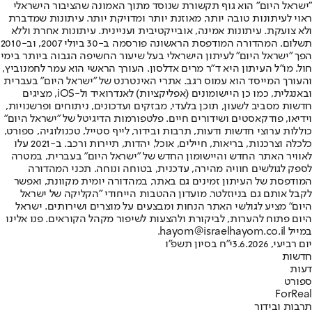
"ישראל היום" הוא גוף תקשורת שנוסד מתוך האמונה שהציבור הישראלי
ראוי לעיתונות טובה יותר, מאוזנת יותר ומדויקת יותר. עיתונות שמדברת
ולא צועקת. עיתונות אמינה, אובייקטיבית ועניינית. עיתונות אחרת וללא
תשלום. המהדורה המודפסת הראשונה פורסמה ב-30 ביולי 2007, וב-2010
הפך "ישראל היום" לעיתון הישראלי בעל שיעור החשיפה הגבוה ביותר בימי
חול. מו"ל העיתון היא ד"ר מרים אדלסון. העורך הראשי הוא עמר לחמנוביץ,
והעורך המייסד הוא עמוס רגב. אתרי האינטרנט של "ישראל היום" בעברית
ובאנגלית, כמו כן היישומונים (אפליקציות) לאנדרואיד ול-iOS, מציגים
חדשות מסביב לשעון, תוכן בלעדי, מבזקים ועדכונים, ניתוחים ופרשנויות,
וידיאו, פודקאסטים ושידורים חיים. פלטפורמות הדיגיטל של "ישראל היום"
כוללות ערוצי חדשות ודעות, תרבות ובידור, לייף סטייל, טכנולוגיה, ספורט,
כלכלה וצרכנות, בריאות, חיילים, אוכל, יהדות, תיירות ורכב. ב-2021 עלו
לאוויר האתר החדש והיישומון החדש של "ישראל היום" בעברית, במטרה
לספק לגולשים חוויה מהירה, עדכנית, בטוחה ונוחה. תכני המהדורה
המודפסת של העיתון זמינים גם באתר, במהדורה יומית מקוונת, ואפשר
לקבל אותם גם בניוזלטר. מועדון ההטבות הייחודי "הקליקה של ישראל
היום" מציע לגולשי האתר הנחות ומבצעים על מוצרים ושירותים. ישראל
היום פתוח להערות, לביקורת ולהצעות לשיפור מקהל הקוראים. פנו אלינו
במייל hayom@israelhayom.co.il.
יום רביעי, 3.6.2026
י"ח בסיון תשפ"ו
חדשות
דעות
ספורט
ForReal
תרבות ובידור