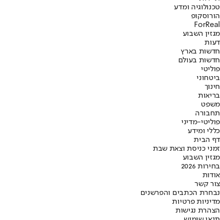
טכנולוגיה ומדע
הורוסקופ
ForReal
מגזין השבוע
דעות
חדשות בארץ
חדשות בעולם
פוליטי
ביטחוני
חינוך
בריאות
משפט
תחבורה
פוליטי-מדיני
כללי ומידע
דף הבית
זמני כניסת וצאת שבת
מגזין השבוע
בחירות 2026
אודות
צור קשר
נבחרת הכתבים והפרשנים
מדיניות פרטיות
הצהרת נגישות
תנאי שימוש