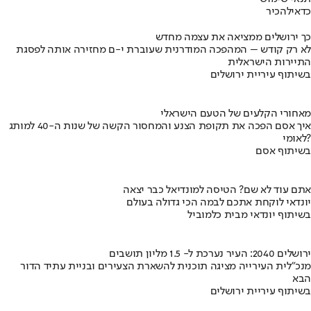
כדאי
להכיר
כך ירושלים ממציאה את עצמה מחדש
לא רק קודש – המהפכה המודרנית שעוברת י-ם מחזירה אותה לפסגת
התיירות הישראלית
בשיתוף עיריית ירושלים
מאחורי הקלעים של הטעם הישראלי
איך אסם הפכה את תקופת הצנע והמחסור הקשה של שנות ה-40 למותג
לאומי?
בשיתוף אסם
אתם עוד לא שם? הטיסה למונדיאל כבר יצאה
יונדאי לוקחת אתכם לבמה הכי גדולה בעולם
בשיתוף יונדאי מבית כלמוביל
ירושלים 2040: העיר נערכת ל- 1.5 מליון תושבים
מנכ"לית העירייה מציגה תוכנית להשארת הצעירים ובניית עתיד הדור
הבא
בשיתוף עיריית ירושלים