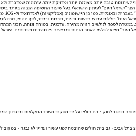
לעיתונות טובה יותר, מאוזנת יותר ומדויקת יותר. עיתונות שמדברת ולא צ
שלום. המהדורה המודפסת הראשונה פורסמה ב-30 ביולי 2007, וב-2010 הפך "ישראל היום" לעיתון הישראלי בעל שי
לחמנוביץ,
ל היום" כוללות ערוצי חדשות ודעות, תרבות ובידור, לייף סטייל, טכנולוגיה
ברית, במטרה לספק לגולשים חוויה מהירה, עדכנית, בטוחה ונוחה. תכני המה
ל היום" מציע לגולשי האתר הנחות ומבצעים על מוצרים ושירותים. ישראל 
פים בניגוד לחוק • הם חולצו על ידי מפקחי משרד החקלאות וביטחון המזון