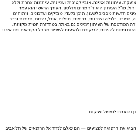
ועקת. עיתונות אמינה, אובייקטיבית ועניינית. עיתונות אחרת וללא
עור החשיפה הגבוה ביותר בימי חול. מו"ל העיתון היא ד"ר מרים אדלסון. העורך הראשי הוא עמר
 והעורך המייסד הוא עמוס רגב. אתרי האינטרנט של "ישראל היום" בעברית ובאנגלית, כמו כן היישומונים (אפליקציות) לאנדרואיד ול-iOS, מציגים חדשות מסביב לשעון, תוכן בלעדי, מבזקים ועדכונים, ניתוחים
, ספורט, כלכלה וצרכנות, בריאות, חיילים, אוכל, יהדות, תיירות ורכב.
דורה המודפסת של העיתון זמינים גם באתר, במהדורה יומית מקוונת,
היום פתוח להערות, לביקורת ולהצעות לשיפור מקהל הקוראים. פנו אלינו
 והועברו לטיפול ושיקום