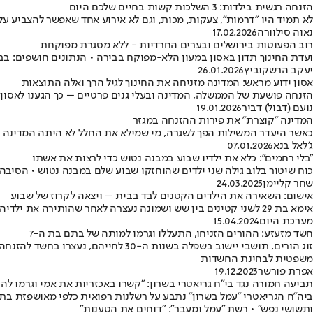
הזנחה רגשית בילדות: 3 השלכות קשות בחיים שלכם היום
לא תמיד היו "דרמות", צעקות, מכות, וגם לא אירוע אחד שאפשר להצביע על
נאוה סילוורה
17.02.2026
רוב הפעוטות בירושלים ובערים החרדיות - ללא מסגרת מפוקחת
ועדת החינוך תדון באסון במעון הלא-מפוקח בבירה • הנתונים חושפים: בב
יעקב הרשקוביץ
26.01.2026
אסון ידוע מראש: המדינה מזניחה את החינוך לגיל הרך ואלה התוצאות
הזנחה פושעת של הממשלה, המדינה ובעלי גנים פרטיים – כך הגענו לאסון בי
נועם (דבול) דביר
19.01.2026
המדינה "קוצרת" את פירות ההזנחה במגזר
כאשר היעדר המשילות הפך לשגרה, מי שמילא את החלל לא היתה המדינה אלא
ג'לאל בנא
07.01.2026
"בלי רחמים": כלא את ילדיו שבוע במבנה נטוש כדי לרצות את אשתו
כוח שיטור בלוב גילה שני ילדים שהוחזקו שבוע שלם במבנה נטוש • הסיבה
שחר קליימן
24.03.2025
אישום: השאירה את הילדים הקטנים לבד בבית – ויצאה לקרוז של שבוע
אימא בת 29 לשני קטינים בין שש ושמונה נעצרה לאחר שהותירה את ילדיה ללא השגחה • הילדים סיפרו שהאם תקשרה איתם באמצעות מצלמה מרחוק
מערכת היום
15.04.2024
חשד מזעזע: ההורים הזניחו, התעללו וגרמו למותה של בתם בת ה-7
זוג הורים, תושבי יישוב בשפלה בשנ
משפטית לבחינת החשדות
אפרת פורשר
19.12.2023
תביעה חמורה נגד בי"ח גריאטרי בשרון: "קשרו באכזריות את אמי וגרמו לה
ותשושי נפש" • רשת "עמל ומעבר": "דוחים את הטענות"