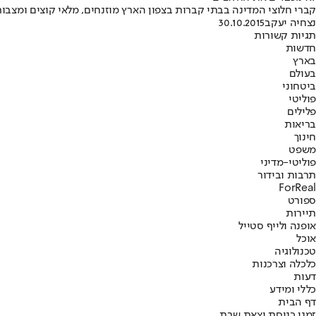
קברי חלוצי המדינה בבתי קברות בצפון הארץ מוזנחים, מלאי קוצים ומצבו
נצחיה יעקב
30.10.2015
תגיות קשורות
חדשות
בארץ
בעולם
ביטחוני
פוליטי
פלילים
בריאות
חינוך
משפט
פוליטי-מדיני
תרבות ובידור
ForReal
ספורט
תיירות
אופנה ולייף סטייל
אוכל
טכנולוגיה
כלכלה וצרכנות
דעות
כללי ומידע
דף הבית
זמני כניסת וצאת שבת