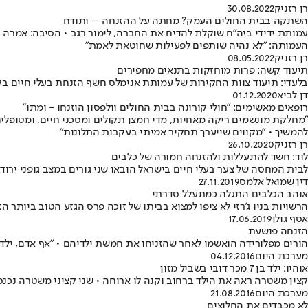
רן רזניק
30.08.2022
השתקה בבית החולים העמק? מחתה על ההזנחה – ותודח
עמותת ידידי ביה"ח שוקלת להדיח את החברה, לימור רגב • הסיבה: אמרה 
העמותה: "לא נהיה שותפים לפעילות שחוטאת לאמת"
רן רזניק
08.05.2022
תיעוד קשה: פרות מוחזקות בתנאים מחפירים
בלעדי: תיעוד צוות החקירות של עמותת אנימלס חשף הזנחת בעלי חיים בקי
דן לביא
01.12.2020
רופאים מאשימים: "חולי קורונה בבית החולים וולפסון הוזנחו - ומתו"
להמשיך • "מקווים שייערך תחקיר אמיתי בעקבות התלונות"
רן רזניק
26.10.2020
לוד: חשד להתעללות ולהזנחה חמורה של כלבים
לבית המחסה של צער בעלי חיים בישראל הובאו שני גורים במצב גופני י
דין שמואל אלמס
27.11.2019
אוהב הכלבים התגלה כמתעלל סדרתי
הרשויות בניו ג'רזי לא ציפו למצוא בביתו של זוכה פרס הגזע הטוב ביותר הזנחה כזאת • 20 כלבים נמצאו במקפיא, ו-188 נוספים גוד
אסף גולן
17.06.2019
הזנחה פושעת
הורים מפלורידה הואשמו לאחר שהזניחו את חמשת ילדיהם • "אף אדם, ילד, 
מערכת היום
04.12.2016
אוהיו: ילד בן 7 מכר דובי בשביל מזון
קצין משטרה ראה את הילד ברחוב וקנה לו ארוחה • שני קציני משטרה נכנסו
מערכת היום
21.08.2016
לא מכבדים את החלוצים