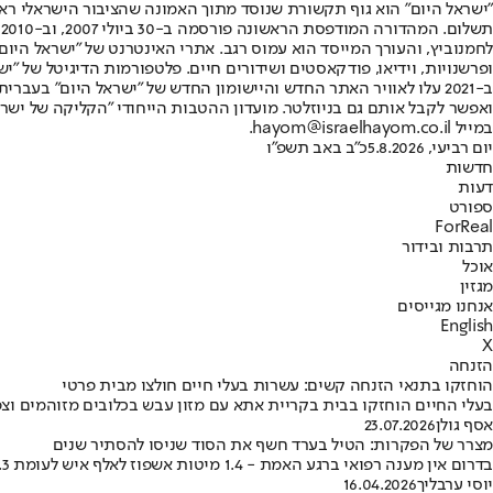
"ישראל היום" הוא גוף תקשורת שנוסד מתוך האמונה שהציבור הישראלי ראוי 
ת
ופרשנויות, וידיאו, פודקאסטים ושידורים חיים. פלטפורמות הדיגיטל של "ישרא
ב-2021 עלו לאוויר האתר החדש והיישומון החדש של "ישראל היום" בע
ואפשר לקבל אותם גם בניוזלטר. מועדון ההטבות הייחודי "הקליקה של ישרא
במייל hayom@israelhayom.co.il.
יום רביעי, 5.8.2026
כ"ב באב תשפ"ו
חדשות
דעות
ספורט
ForReal
תרבות ובידור
אוכל
מגזין
אנחנו מגייסים
English
X
הזנחה
הוחזקו בתנאי הזנחה קשים: עשרות בעלי חיים חולצו מבית פרטי
בעלי החיים הוחזקו בבית בקריית אתא עם מזון עבש בכלובים מזוהמים וצפו
אסף גולן
23.07.2026
מצרר של הפקרות: הטיל בערד חשף את הסוד שניסו להסתיר שנים
בדרום אין מענה רפואי ברגע האמת - 1.4 מיטות אשפוז לאלף איש לעומת 2.3 בתל אביב • גם בית חולים שהובטח לפני עשור ועדיין לא נבנה • במקום להביא את הרפואה לפצועים — הם נאלצו לנדוד אל הרופאים של תל אביב
יוסי ערבליך
16.04.2026