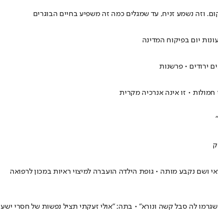
ום. וזה נשמע זניח, עד שמגלים כמה זה משפיע בחיים הבוגרים
ונות יום בפיקוח המדינה
ם ירודים • פרשנות
מולות • זו אינה אנרכיה מקרית
 אל המרכז הרפואי ושם נקבע מותה • גופת הילדה הועברה למיצוי ראיות במכון לרפואה
"הוגבלה בניגוד לדין, באמצעי קשירה שגרמו לה סבל קשה ונורא" • בתה: "אולי זעקתי תציל נפשות של חסרי ישע