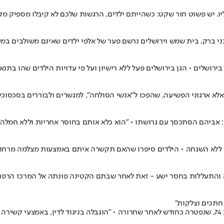
יו. יש פשוט חור שקט: כשהייתם ילדים, הרגשות שלכם לא קיבלו מספיק מק
ני ברק, בית שמש וירושלים נרשם פער של אלפי ילדים שאינם משולבים במע
רושלים • הגן בירושלים פעל ללא רישיון ועל פי עדויות הילדים שהו בתנאי
 ארגוני הפשיעה, שהפכו ל"אנשי הסולחה", למגשרים ולבוררים בסכסוכי ח
: אביהם הסתכסך עם גרושתו • "הוא כלא אותם בחוסר אחריות וללא חמלה"
ות ה-30 לחייהם, נעצרו בחשד להזנחה והתעללות בחסר ישע - זאת לאחר שבתם הקטינה פונתה
 חתכים וצלקות"
ביה"ח הגריאטרי "עמל בשרון" נתבע על רשלנות רפואית כלפי מאושפזת בת 74, שנפטרה כחודש לאחר שחרורה • 