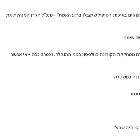
קפקים באיכות הטיפול שיקבלו ברגע האמת" • מנכ"ל הקרן המנהלת את
של עצמם
ריקה מאחיות, מדי חמצן תקולים ומסכני חיים, ומטופלים שזועקים שעות לעזרה - ואין עונה" • באופן חסר תקדים התייצבו 9 רופאים ממחלקת הקורונה בוולפסון בפני ההנהלה, ואמרו: ככה - אי אפשר
לונה במשטרה
 כי היה שבע"