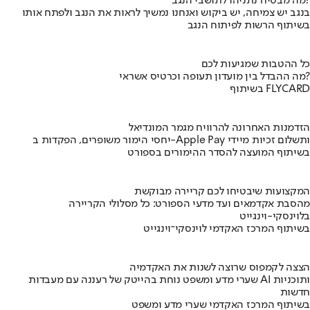
מה מבטיח נתניהו לתושבי הנגב?
בנגב יש צמיחה, יש ביקוש ואנחנו נמשיך לראות את הנגב ולפתח אותו
בשיתוף הרשות לפיתוח הנגב
כל ההטבות שמגיעות לכם
מה ההבדל בין מועדון תעופה וכרטיס אשראי?
בשיתוף FLYCARD
הזדמנות האחרונה להרוויח מגמר המונדיאל
יחסי הימור משופרים, הפקדות ב-Apple Pay ותשלום זכיות מיידי
בשיתוף המועצה להסדר ההימורים בספורט
המקצועות שיבטיחו לכם קריירה מבוקשת
מהסבת אקדמאים ועד מדעי הספורט: כל מסלולי הקריירה
בלוינסקי-וינגייט
בשיתוף המרכז האקדמי לוינסקי־וינגייט
הצצה לקמפוס שרוצה לשנות את האקדמיה
שערי מדע ומשפט נוחת בהייטק של רעננה עם מעבדות AI ותוכניות
חדשות
בשיתוף המרכז האקדמי שערי מדע ומשפט