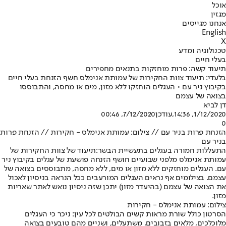
אוכל
מגזין
אנחנו מגייסים
English
X
טכנולוגיה ומדע
בעלי חיים
תיעוד קשה: פרות מוחזקות בתנאים מחפירים
בלעדי: תיעוד צוות החקירות של עמותת אנימלס חשף הזנחת בעלי חיים
בקיבוץ ניר עם • העגלים הוחזקו ללא מזון, מים או מחסה, והתבוססו
בצואה של עצמם
דן לביא
1/12/2020, 14:36
,עודכן
7/12/2020, 00:46
0
הזנחת פרות בניר עם // צילום: עמותת אנימלס - חקירות // הזנחת פרות
בניר עם
התעללות חמורה בעגלים בתעשיית הבשר:
תיעוד של צוות החקירות של
עמותת אנימלס מלפני שבועיים חושף הזנחה פושעת של עגלים בקיבוץ ניר
עם. העגלים מוחזקים ללא מזון או מים, ללא מחסה, מתבוססים בצואה של
עצמם. בצילומים אף נראים העגלים המורעבים ככל הנראה בניסיון לאכול
את הצואה של עצמם (בהיעדר מזון) יתכן שזה ניסיון נואש לאתר שאריות
מזון.
צילום: עמותת אנימלס - חקירות
הסרטון כולל שורת מראות קשים הבולטים לכל עין: ניכר כי העגלים
מלוכלכים, מלאים בזבובים, משתעלים, ושניים מהם טובעים בצואה