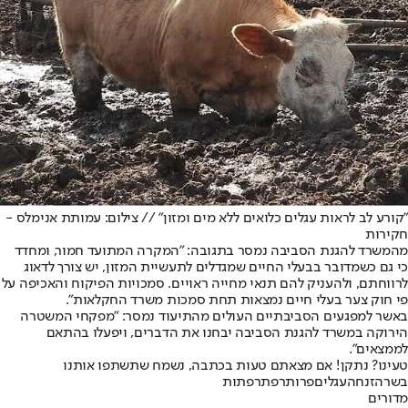
"קורע לב לראות עגלים כלואים ללא מים ומזון" // צילום: עמותת אנימלס -
חקירות
מהמשרד להגנת הסביבה נמסר בתגובה: "המקרה המתועד חמור, ומחדד
כי גם כשמדובר בבעלי החיים שמגדלים לתעשיית המזון, יש צורך לדאוג
לרווחתם, ולהעניק להם תנאי מחייה ראויים. סמכויות הפיקוח והאכיפה על
פי חוק צער בעלי חיים נמצאות תחת סמכות משרד החקלאות".
באשר למפגעים הסביבתיים העולים מהתיעוד נמסר: "מפקחי המשטרה
הירוקה במשרד להגנת הסביבה יבחנו את הדברים, ויפעלו בהתאם
לממצאים".
טעינו? נתקן! אם מצאתם טעות בכתבה, נשמח שתשתפו אותנו
בשר
הזנחה
עגלים
פרות
רפת
רפתות
מדורים