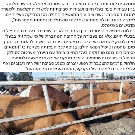
וממעטים לזוז וניכר כי הם במצוקה רבה. עמותת אנימלס הגישה תלונה
בגין עבירות צער בעלי חיים ועבירות סביבתיות למשרד החקלאות ולמשרד
להגנת הסביבה. "כשרואים איך התעשייה החולה הזו מחזיקה בעלי חיים,
למרבה הכאב זה לא מפתיע שמחלות משתוללות ומגפות מתפרצות",
מדגישים באנימלס.
בתלונה מדגישה העמותה, בין היתר, כי לא רק שמדובר בעבירת התעללות
בבעלי חיים, אלא גם בעבירה על החובה המוגברת של מי שמחזיק בבעלי
חיים לספק להם את הצרכים הבסיסיים ביותר הדרושים לו למחייתו: מזון,
מים, מחסה וטיפול רפואי הולם. בנוסף לכך, העמותה מציינת כי "התנאים
המחפירים בהם מוחזקים בעלי החיים ביחד עם היעדר מערכות לסילוק
וטיפול בשפכים ותשטיפים, היעדר מתקני אצירה או אמצעים למניעת
חלחול גורמים להצטברות רפש, יוצרים מפגע סביבתי של ריח וזבובים ואף
עלולים לגרום לזיהום של הקרקע, המים העיליים ומי התהום".