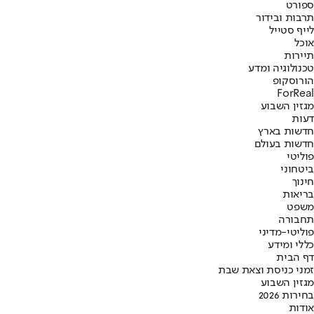
ספורט
תרבות ובידור
לייף סטייל
אוכל
תיירות
טכנולוגיה ומדע
הורוסקופ
ForReal
מגזין השבוע
דעות
חדשות בארץ
חדשות בעולם
פוליטי
ביטחוני
חינוך
בריאות
משפט
תחבורה
פוליטי-מדיני
כללי ומידע
דף הבית
זמני כניסת וצאת שבת
מגזין השבוע
בחירות 2026
אודות