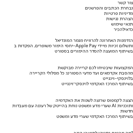
צור קשר
נבחרת הכתבים והפרשנים
מדיניות פרטיות
הצהרת נגישות
תנאי שימוש
כדאי
להכיר
הזדמנות האחרונה להרוויח מגמר המונדיאל
יחסי הימור משופרים, הפקדות ב-Apple Pay ותשלום זכיות מיידי
בשיתוף המועצה להסדר ההימורים בספורט
המקצועות שיבטיחו לכם קריירה מבוקשת
מהסבת אקדמאים ועד מדעי הספורט: כל מסלולי הקריירה
בלוינסקי-וינגייט
בשיתוף המרכז האקדמי לוינסקי־וינגייט
הצצה לקמפוס שרוצה לשנות את האקדמיה
שערי מדע ומשפט נוחת בהייטק של רעננה עם מעבדות AI ותוכניות
חדשות
בשיתוף המרכז האקדמי שערי מדע ומשפט