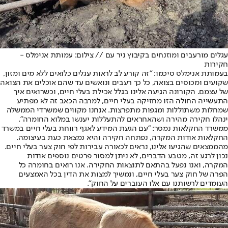
עגלים מורעבים ומוזנחים בקיבוץ ניר עם // צילום: עמותת אנימלס -
חקירות
בעמותת אנימלס סיכמו: "זה קורע לב לראות עגלים כלואים ללא מים ומזון,
שקועים ומכוסים בצואה, כל כך רעבים ונואשים עד שהם אוכלים את הצואה
של עצמם. הקורונה הגיעה אלינו בגלל אכילת בעלי חיים, וכשרואים איך
התעשייה החולה הזו מחזיקה בעלי חיים, למרבה הכאב זה לא מפתיע
שמחלות משתוללות ומגפות מתפרצות. אנחנו מקווים שמשרדי הממשלה
ינהלו חקירה מהירה ושהאחראים להתעללות יענשו במלוא החומרה".
ממשרד החקלאות נמסר: "עם הגעת המידע לאגף רווחת בעלי חיים במשרד
החקלאות אודות המקרה, נפתחה חקירה והיא נמצאת כעת בעיצומה.
מהממצאים שהגיעו אלינו, נראים לכאורה עבירות לפי חוק צער בעלי חיים.
נכון לרגע זה, מטבע הדברים, לא ניתן למסור פרטים נוספים אודות
המקרה, ואנו נפעל בהתאם לתוצאות החקירה. אנו רואים בחומרה כל
הפרה של חוק צער בעלי חיים, ונמשיך למצות את הדין בכל האמצעים
העומדים לרשותנו עם אלו העוברים על החוק".