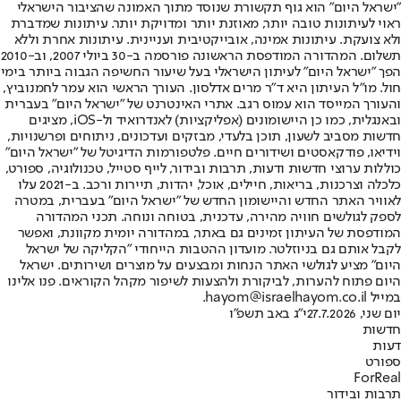
"ישראל היום" הוא גוף תקשורת שנוסד מתוך האמונה שהציבור הישראלי
ראוי לעיתונות טובה יותר, מאוזנת יותר ומדויקת יותר. עיתונות שמדברת
ולא צועקת. עיתונות אמינה, אובייקטיבית ועניינית. עיתונות אחרת וללא
תשלום. המהדורה המודפסת הראשונה פורסמה ב-30 ביולי 2007, וב-2010
הפך "ישראל היום" לעיתון הישראלי בעל שיעור החשיפה הגבוה ביותר בימי
חול. מו"ל העיתון היא ד"ר מרים אדלסון. העורך הראשי הוא עמר לחמנוביץ,
והעורך המייסד הוא עמוס רגב. אתרי האינטרנט של "ישראל היום" בעברית
ובאנגלית, כמו כן היישומונים (אפליקציות) לאנדרואיד ול-iOS, מציגים
חדשות מסביב לשעון, תוכן בלעדי, מבזקים ועדכונים, ניתוחים ופרשנויות,
וידיאו, פודקאסטים ושידורים חיים. פלטפורמות הדיגיטל של "ישראל היום"
כוללות ערוצי חדשות ודעות, תרבות ובידור, לייף סטייל, טכנולוגיה, ספורט,
כלכלה וצרכנות, בריאות, חיילים, אוכל, יהדות, תיירות ורכב. ב-2021 עלו
לאוויר האתר החדש והיישומון החדש של "ישראל היום" בעברית, במטרה
לספק לגולשים חוויה מהירה, עדכנית, בטוחה ונוחה. תכני המהדורה
המודפסת של העיתון זמינים גם באתר, במהדורה יומית מקוונת, ואפשר
לקבל אותם גם בניוזלטר. מועדון ההטבות הייחודי "הקליקה של ישראל
היום" מציע לגולשי האתר הנחות ומבצעים על מוצרים ושירותים. ישראל
היום פתוח להערות, לביקורת ולהצעות לשיפור מקהל הקוראים. פנו אלינו
במייל hayom@israelhayom.co.il.
יום שני, 27.7.2026
י"ג באב תשפ"ו
חדשות
דעות
ספורט
ForReal
תרבות ובידור