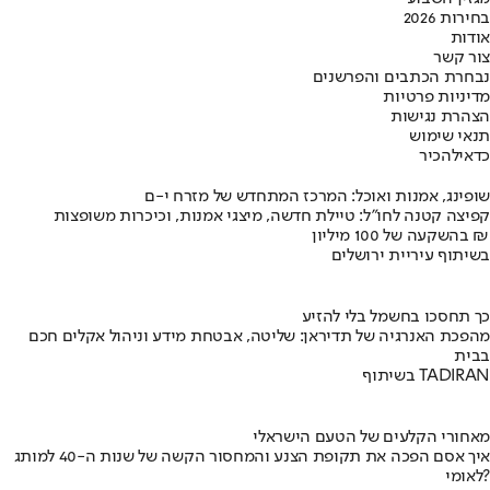
בחירות 2026
אודות
צור קשר
נבחרת הכתבים והפרשנים
מדיניות פרטיות
הצהרת נגישות
תנאי שימוש
כדאי
להכיר
שופינג, אמנות ואוכל: המרכז המתחדש של מזרח י-ם
קפיצה קטנה לחו"ל: טיילת חדשה, מיצגי אמנות, וכיכרות משופצות
בהשקעה של 100 מיליון ₪
בשיתוף עיריית ירושלים
כך תחסכו בחשמל בלי להזיע
מהפכת האנרגיה של תדיראן: שליטה, אבטחת מידע וניהול אקלים חכם
בבית
בשיתוף TADIRAN
מאחורי הקלעים של הטעם הישראלי
איך אסם הפכה את תקופת הצנע והמחסור הקשה של שנות ה-40 למותג
לאומי?