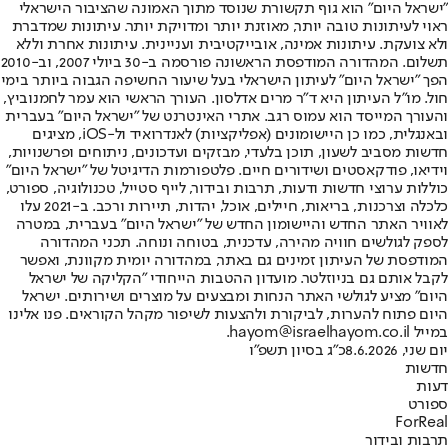
"ישראל היום" הוא גוף תקשורת שנוסד מתוך האמונה שהציבור הישראלי
ראוי לעיתונות טובה יותר, מאוזנת יותר ומדויקת יותר. עיתונות שמדברת
ולא צועקת. עיתונות אמינה, אובייקטיבית ועניינית. עיתונות אחרת וללא
תשלום. המהדורה המודפסת הראשונה פורסמה ב-30 ביולי 2007, וב-2010
הפך "ישראל היום" לעיתון הישראלי בעל שיעור החשיפה הגבוה ביותר בימי
חול. מו"ל העיתון היא ד"ר מרים אדלסון. העורך הראשי הוא עמר לחמנוביץ,
והעורך המייסד הוא עמוס רגב. אתרי האינטרנט של "ישראל היום" בעברית
ובאנגלית, כמו כן היישומונים (אפליקציות) לאנדרואיד ול-iOS, מציגים
חדשות מסביב לשעון, תוכן בלעדי, מבזקים ועדכונים, ניתוחים ופרשנויות,
וידיאו, פודקאסטים ושידורים חיים. פלטפורמות הדיגיטל של "ישראל היום"
כוללות ערוצי חדשות ודעות, תרבות ובידור, לייף סטייל, טכנולוגיה, ספורט,
כלכלה וצרכנות, בריאות, חיילים, אוכל, יהדות, תיירות ורכב. ב-2021 עלו
לאוויר האתר החדש והיישומון החדש של "ישראל היום" בעברית, במטרה
לספק לגולשים חוויה מהירה, עדכנית, בטוחה ונוחה. תכני המהדורה
המודפסת של העיתון זמינים גם באתר, במהדורה יומית מקוונת, ואפשר
לקבל אותם גם בניוזלטר. מועדון ההטבות הייחודי "הקליקה של ישראל
היום" מציע לגולשי האתר הנחות ומבצעים על מוצרים ושירותים. ישראל
היום פתוח להערות, לביקורת ולהצעות לשיפור מקהל הקוראים. פנו אלינו
במייל hayom@israelhayom.co.il.
יום שני, 8.6.2026
כ"ג בסיון תשפ"ו
חדשות
דעות
ספורט
ForReal
תרבות ובידור