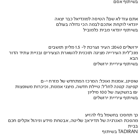
בשיתוף אסם
אתם עוד לא שם? הטיסה למונדיאל כבר יצאה
יונדאי לוקחת אתכם לבמה הכי גדולה בעולם
בשיתוף יונדאי מבית כלמוביל
ירושלים 2040: העיר נערכת ל- 1.5 מליון תושבים
מנכ"לית העירייה מציגה תוכנית להשארת הצעירים ובניית עתיד הדור
הבא
בשיתוף עיריית ירושלים
שופינג, אמנות ואוכל: המרכז המתחדש של מזרח י-ם
קפיצה קטנה לחו"ל: טיילת חדשה, מיצגי אמנות, וכיכרות משופצות
בהשקעה של 100 מיליון ₪
בשיתוף עיריית ירושלים
כך תחסכו בחשמל בלי להזיע
מהפכת האנרגיה של תדיראן: שליטה, אבטחת מידע וניהול אקלים חכם
בבית
בשיתוף TADIRAN