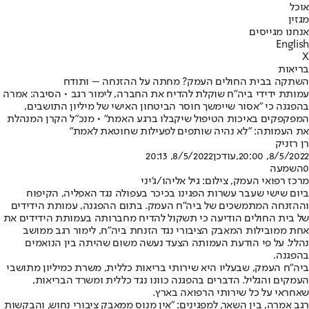
אוכל
מגזין
אנחנו מגייסים
English
X
בריאות
השתקה בבית החולים העמק? מחתה על ההזנחה – ותודח
עמותת ידידי ביה"ח שוקלת להדיח את החברה, לימור רגב • הסיבה: אמרה
בהפגנה כי "אסור שיימשך חוסר הביטחון האישי של מיליון התושבים,
המפקפקים באיכות הטיפול שיקבלו ברגע האמת" • מנכ"ל הקרן המנהלת
את העמותה: "לא נהיה שותפים לפעילות שחוטאת לאמת"
רן רזניק
8/5/2022, 20:00
,עודכן
8/5/2022, 20:13
0
השמעה
מרכז רפואי העמק, צילום: גיל אליהו/ג'יני
ביום שישי שעבר עשרות הפגינו בכיכר בעפולה נגד האפליה, הקיפוח
וההזנחה המתמשכים של ביה"ח העמק. בתום ההפגנה, עמותת הידידים
של בית החולים הודיעה כי תשקול להדיח מחברותה בעמותת הידידים את
אחת ממובילות המאבק הציבורי נגד הזנחת ביה"ח, לימור רגב ממושב
נהלל. על פי הודעת העמותה הצעד נעשה משום שהיתה בין הנואמים
בהפגנה.
ביה"ח העמק, שבעליו היא שירותי בריאות כללית, משרת כמיליון מתושבי
העמקים והגליל. הדברים בהפגנה כוונו נגד כללית ומשרד הבריאות,
שאחראי על כל שירותי הרפואה בארץ.
רגב אמרה, בין השאר, למפגינים: "אין מנוס ממאבק ציבורי נחוש, והבקשות