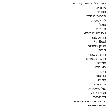
בית חולים העמק
הזנחה
מדורים
ספורט
תרבות ובידור
לייף סטייל
אוכל
תיירות
טכנולוגיה ומדע
הורוסקופ
ForReal
מגזין השבוע
דעות
חדשות בארץ
חדשות בעולם
פוליטי
ביטחוני
חינוך
בריאות
משפט
תחבורה
פוליטי-מדיני
כללי ומידע
דף הבית
זמני כניסת וצאת שבת
מגזין השבוע