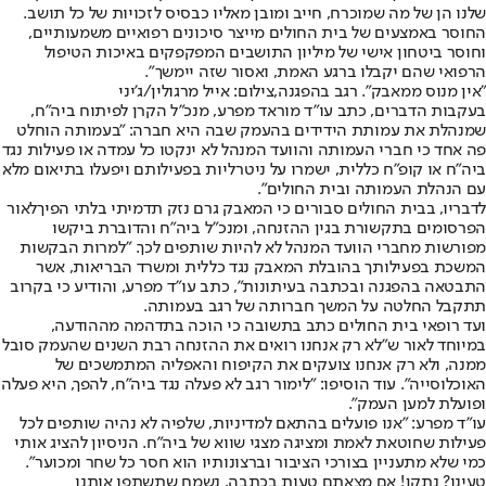
שלנו הן של מה שמוכרח, חייב ומובן מאליו כבסיס לזכויות של כל תושב.
החוסר באמצעים של בית החולים מייצר סיכונים רפואיים משמעותיים,
וחוסר ביטחון אישי של מיליון התושבים המפקפקים באיכות הטיפול
הרפואי שהם יקבלו ברגע האמת, ואסור שזה יימשך".
"אין מנוס ממאבק". רגב בהפגנה,צילום: אייל מרגולין/ג'יני
בעקבות הדברים, כתב עו"ד מוראד מפרע, מנכ"ל הקרן לפיתוח ביה"ח,
שמנהלת את עמותת הידידים בהעמק שבה היא חברה: "בעמותה הוחלט
פה אחד כי חברי העמותה והוועד המנהל לא ינקטו כל עמדה או פעילות נגד
ביה"ח או קופ"ח כללית, ישמרו על ניטרליות בפעילותם ויפעלו בתיאום מלא
עם הנהלת העמותה ובית החולים".
לדבריו, בבית החולים סבורים כי המאבק גרם נזק תדמיתי בלתי הפיך
לאור
הפרסומים בתקשורת בגין ההזנחה
, ומנכ"ל ביה"ח והדוברת ביקשו
מפורשות מחברי הוועד המנהל לא להיות שותפים לכך. "למרות הבקשות
המשכת בפעילותך בהובלת המאבק נגד כללית ומשרד הבריאות, אשר
התבטאה בהפגנה ובכתבה בעיתונות", כתב עו"ד מפרע, והודיע כי בקרוב
תתקבל החלטה על המשך חברותה של רגב בעמותה.
ועד רופאי בית החולים כתב בתשובה כי הוכה בתדהמה מההודעה,
במיוחד לאור ש"לא רק אנחנו רואים את ההזנחה רבת השנים שהעמק סובל
ממנה, ולא רק אנחנו צועקים את הקיפוח והאפליה המתמשכים של
האוכלוסייה". עוד הוסיפו: "לימור רגב לא פעלה נגד ביה"ח, להפך, היא פעלה
ופועלת למען העמק".
עו"ד מפרע: "אנו פועלים בהתאם למדיניות, שלפיה לא נהיה שותפים לכל
פעילות שחוטאת לאמת ומציגה מצגי שווא של ביה"ח. הניסיון להציג אותי
כמי שלא מתעניין בצורכי הציבור וברצונותיו הוא חסר כל שחר ומכוער".
טעינו? נתקן! אם מצאתם טעות בכתבה, נשמח שתשתפו אותנו