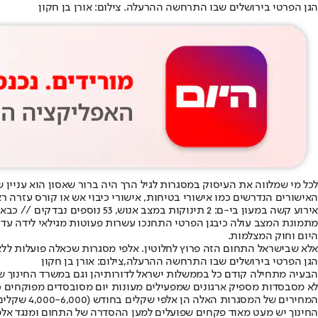
הגן הפרטי בירושלים שבו התרחשה ההרעלה. צילום: אורן בן חקון
לכל מי שמלווה את העיסוק במסגרות לגיל הרך היה ברור ש
אסון הוא עניין ש
האישורים הנדרשים כמו אישורי בטיחות, אישורי כיבוי אש או קורס עזרה 
אירוע קשה במעון בי-ם: 2 תינוקות במצב אנוש, 53 נוספים נבדקים // כבאות והצלה מחוז ירושלים
מתמונת המצב עולה כי
בגן הפרטי התחנכו עשרות פעוטות מגילאי לידה עד 
היום וחוק המצלמות.
אלא שבישראל התחום הזה פרוץ לחלוטין. אלפי מסגרות שכאלה פועלות ללא כ
הגן הפרטי בירושלים שבו התרחשה ההרעלה,צילום: אורן בן חקון
הבעיה מתחילה קודם כל בממשלות ישראל לדורותיהן וגם במשרד החינוך שלא 
לא מסבסדות מספיק ארגונים שמפעילים מעונות יום מסובסדים מפוקחים כמו
המחירים ש
החינוך יש מעט מאוד פקחים שפועלים למען ההסדרה של התחום ומנגד אלפ