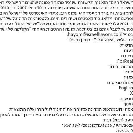
"ישראל היום" הוא גוף תקשורת שנוסד מתוך האמונה שהציבור הישראלי ראוי 
ת
ופרשנויות, וידיאו, פודקאסטים ושידורים חיים. פלטפורמות הדיגיטל של "ישרא
ב-2021 עלו לאוויר האתר החדש והיישומון החדש של "ישראל היום" בע
ואפשר לקבל אותם גם בניוזלטר. מועדון ההטבות הייחודי "הקליקה של ישרא
במייל hayom@israelhayom.co.il.
יום שלישי, 9.6.2026
כ"ד בסיון תשפ"ו
חדשות
דעות
ספורט
ForReal
תרבות ובידור
אוכל
מגזין
אנחנו מגייסים
English
X
חדשות
חינוך
אסון ידוע מראש: המדינה מזניחה את החינוך לגיל הרך ואלה התוצאות
הזנחה פושעת של הממשלה, המדינה ובעלי גנים פרטיים – כך הגענו לאסון בי
נועם (דבול) דביר
19/1/2026, 12:36
,עודכן
19/1/2026, 13:37
0
השמעה