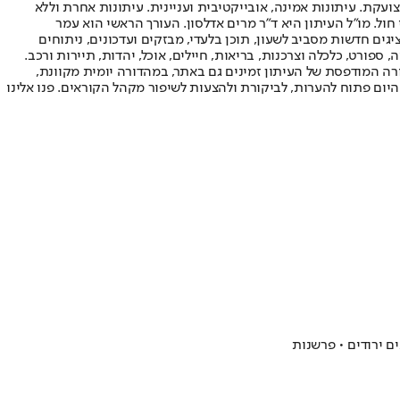
ועקת. עיתונות אמינה, אובייקטיבית ועניינית. עיתונות אחרת וללא
עור החשיפה הגבוה ביותר בימי חול. מו"ל העיתון היא ד"ר מרים אדלסון. העורך הראשי הוא עמר
 והעורך המייסד הוא עמוס רגב. אתרי האינטרנט של "ישראל היום" בעברית ובאנגלית, כמו כן היישומונים (אפליקציות) לאנדרואיד ול-iOS, מציגים חדשות מסביב לשעון, תוכן בלעדי, מבזקים ועדכונים, ניתוחים
, ספורט, כלכלה וצרכנות, בריאות, חיילים, אוכל, יהדות, תיירות ורכב.
דורה המודפסת של העיתון זמינים גם באתר, במהדורה יומית מקוונת,
היום פתוח להערות, לביקורת ולהצעות לשיפור מקהל הקוראים. פנו אלינו
ם ירודים • פרשנות