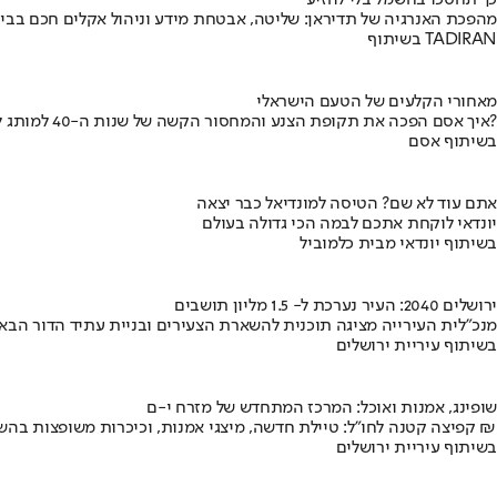
כך תחסכו בחשמל בלי להזיע
מהפכת האנרגיה של תדיראן: שליטה, אבטחת מידע וניהול אקלים חכם בבי
בשיתוף TADIRAN
מאחורי הקלעים של הטעם הישראלי
איך אסם הפכה את תקופת הצנע והמחסור הקשה של שנות ה-40 למותג לאומי?
בשיתוף אסם
אתם עוד לא שם? הטיסה למונדיאל כבר יצאה
יונדאי לוקחת אתכם לבמה הכי גדולה בעולם
בשיתוף יונדאי מבית כלמוביל
ירושלים 2040: העיר נערכת ל- 1.5 מליון תושבים
מנכ"לית העירייה מציגה תוכנית להשארת הצעירים ובניית עתיד הדור הבא
בשיתוף עיריית ירושלים
שופינג, אמנות ואוכל: המרכז המתחדש של מזרח י-ם
קפיצה קטנה לחו"ל: טיילת חדשה, מיצגי אמנות, וכיכרות משופצות בהשקעה של 100 מיליון ₪
בשיתוף עיריית ירושלים