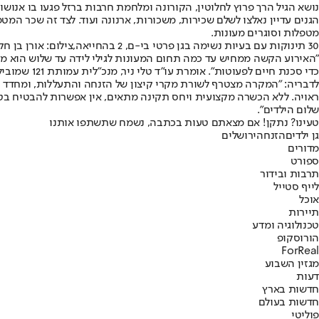
נושא הגיל הרך פרוץ לחלוטין, הקורונה ומלחמת חרבות ברזל פגעו בו אנושו
הגנים עדיין נאלצו לשלם שכירות, משכורות, ארנונה ועוד. לצד זה שכר ה
מטפלות וסוגרים מעונות.
30 תינוקות עם בעיות נשימה בגן פרטי בי-ם, 2 בהחייאה,צילום: אורן בן חקון
"האירוע הקשה ממחיש עד כמה תחום המעונות לגילי לידה עד שלוש הוא מהת
כדי סכנת חיים לפעוטות". אומרת עו"ד טלי ניר, מנכ"לית עמותת 121 שמובילה את מטה בידיים טובות.
לדבריה: "המקרה מצטרף לשורת מקרי קיצון של הזנחה והתעללות, ומחדד א
ראויה. ללא הכשרה מקצועית ויחס תקינה מתאים, אין אפשרות להבטיח בטי
שלום הילדים".
טעינו? נתקן! אם מצאתם טעות בכתבה, נשמח שתשתפו אותנו
גן ילדים
הזנחה
ירושלים
מדורים
ספורט
תרבות ובידור
לייף סטייל
אוכל
תיירות
טכנולוגיה ומדע
הורוסקופ
ForReal
מגזין השבוע
דעות
חדשות בארץ
חדשות בעולם
פוליטי