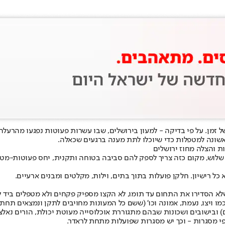
ל זמן
. על פי בדיקה - למעון בירושלים, שבו עשרות פעוטות נפגעו מהרעלה, 
ראשונה למטפלות כדי שיוכלו לתת מענה ברגעים שכאלה.
שלוש
, מקום כזה צריך לספק להם סביבה בטוחה ותקנית, יחס פעוטות-מטפ
ל רישיון. חלקן פועלות בתוך בתים, וילות, מקלטים ומבנים ארעיים.
הסדירו את התחום עד תומו, לא הקצו מספיק פקחים ולא מטפלים ביד קשה נ
 ויצו, נעמת, אמונה וכו' (ששם כל המעונות מחויבים לתקן ונמצאים תחת 
ל המסגרות האלה הן אלפי שקלים בחודש (4,000-6,000 שקלים) ובישובים ושכונות שבהם מתגוררת אוכלוס
י מסגרות - וכך יש מסגרות שפועלות מתחת לראדר.