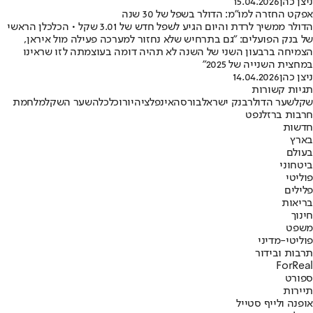
ניצן כהן
15.04.2026
אפקט החזרה למו״מ: הדולר בשפל של 30 שנה
הדולר ממשיך לרדת והיום הגיע לשפל חדש של 3.01 שקל • הכלכלן הראשי
של בנק הפועלים: "גם בתרחיש שלא נחזור למערכה פעילה מול איראן,
הצמיחה ברבעון השני של השנה לא תהיה דומה בעוצמתה לזו שראינו
במחצית השנייה של 2025"
ניצן כהן
14.04.2026
תגיות קשורות
שקל
שער הדולר
בנק ישראל
בורסה
אינפלציה
יורו
כלכלה
שער השקל
מלחמת
חרבות ברזל
נפט
חדשות
בארץ
בעולם
ביטחוני
פוליטי
פלילים
בריאות
חינוך
משפט
פוליטי-מדיני
תרבות ובידור
ForReal
ספורט
תיירות
אופנה ולייף סטייל