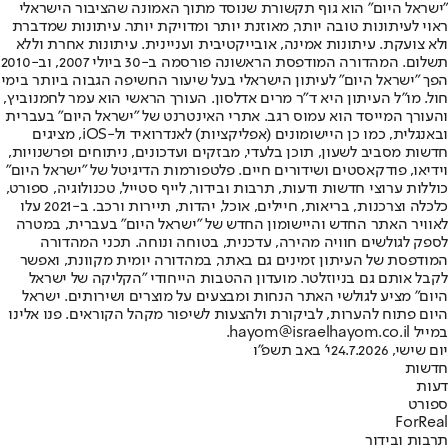
"ישראל היום" הוא גוף תקשורת שנוסד מתוך האמונה שהציבור הישראלי
ראוי לעיתונות טובה יותר, מאוזנת יותר ומדויקת יותר. עיתונות שמדברת
ולא צועקת. עיתונות אמינה, אובייקטיבית ועניינית. עיתונות אחרת וללא
תשלום. המהדורה המודפסת הראשונה פורסמה ב-30 ביולי 2007, וב-2010
הפך "ישראל היום" לעיתון הישראלי בעל שיעור החשיפה הגבוה ביותר בימי
חול. מו"ל העיתון היא ד"ר מרים אדלסון. העורך הראשי הוא עמר לחמנוביץ,
והעורך המייסד הוא עמוס רגב. אתרי האינטרנט של "ישראל היום" בעברית
ובאנגלית, כמו כן היישומונים (אפליקציות) לאנדרואיד ול-iOS, מציגים
חדשות מסביב לשעון, תוכן בלעדי, מבזקים ועדכונים, ניתוחים ופרשנויות,
וידיאו, פודקאסטים ושידורים חיים. פלטפורמות הדיגיטל של "ישראל היום"
כוללות ערוצי חדשות ודעות, תרבות ובידור, לייף סטייל, טכנולוגיה, ספורט,
כלכלה וצרכנות, בריאות, חיילים, אוכל, יהדות, תיירות ורכב. ב-2021 עלו
לאוויר האתר החדש והיישומון החדש של "ישראל היום" בעברית, במטרה
לספק לגולשים חוויה מהירה, עדכנית, בטוחה ונוחה. תכני המהדורה
המודפסת של העיתון זמינים גם באתר, במהדורה יומית מקוונת, ואפשר
לקבל אותם גם בניוזלטר. מועדון ההטבות הייחודי "הקליקה של ישראל
היום" מציע לגולשי האתר הנחות ומבצעים על מוצרים ושירותים. ישראל
היום פתוח להערות, לביקורת ולהצעות לשיפור מקהל הקוראים. פנו אלינו
במייל hayom@israelhayom.co.il.
יום שישי, 24.7.2026
י' באב תשפ"ו
חדשות
דעות
ספורט
ForReal
תרבות ובידור