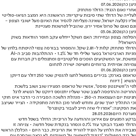
ניצן כהן
07.06.2026
אחרי נאום הנגיד: הדולר מתחזק
לעלייה של הדולר שתי סיבות עיקריות: הראשונה היא המצב הגיאו-פוליטי
אליו נקלעה ישראל, שאינה מצליחה להסיר את האיום מעל ישובי הצפון -
וגם נאום של פרופ' אמיר ירון, שהוביל לפרשנות מעניינת
ניצן כהן
03.06.2026
הסלמה בצפון ובחירות: האם השקל ייחלש עקב חוסר הוודאות בשוק
הישראלי?
הדולר מתחזק קלות ל-2.81 שקל, והמסחר בבורסה צפוי להיפתח בלחץ של
מניות הארביטראז' בפער שלילי חד של 1.2% • ההתלהבות סביב ה-AI
נמשכת, אך המשקיעים הופכים סלקטיביים ומתגמלים רק חברות עם
צמיחה אמיתית ברווחים וחשיפה ישירה לתחום
ניצן כהן
01.06.2026
טראמפ בארנק: בכירים בממשל לחצו להנפיק שטר 250 דולר עם דיוקן
הנשיא | דיווח
לפי ה״וושינגטון פוסט״, אנשיו של טראמפ הפצירו שוב ושוב בלשכת
החריטה וההדפסה לעצב שטר שעליו יתנוסס דיוקנו של הנשיא לרגל
חגיגות יום העצמאות ה-250 • מנהלת הלשכה הסבירה כי הדבר אינו חוקי
וכי התהליך יארך שנים, וחודש לאחר מכן הודחה מתפקידה • הצייר שעיצב
את הסקיצה: ״אמרו לי שזה חייב לעבור בקונגרס״
מערכת היום
28.05.2026
ברקע המגעים עם איראן וההודעה על הריבית: הדולר בשפל חדש
הדולר מאבד הבוקר עוד 0.7% ונסחר בנקודת שפל חדשה • צניחה זו
מגבירה את הלחץ על הנגיד להוריד את הריבית, כבר היום • הכלכלן הראשי
של בנק הפועלים: "בניגוד להשפעה על השווקים, לא נראה שהסכם עם