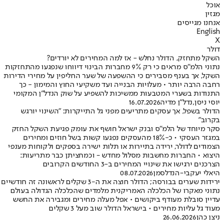
אוכל
מגזין
אנחנו מגייסים
English
X
דולר
השקל מתחזק, הדולר נחלש - אז למה המחירים לא יורדים?
נתוני הלמ"ס מראים כי רק 9% מחברות הבינוי דיווחו שנפגעו מהתחזקות
השקל, אך בענף מסבירים כי ההשפעה של שער החליפין על מחירי הדירות
רחבה הרבה יותר • מעלויות הבנייה ועד משקיעי החוץ והמימון - כך
התנודות בשערי המטבעות ממשיכות להשפיע על שוק הנדל"ן המקומי
יוסי ניסן
,
נדל"ן מדיה
16.07.2026
הדולר בשפל, אך עסקים מתריעים מפני גל התייקרות: "השינוי יורגש
בקרוב"
סקר מיוחד של הלמ"ס ובנק ישראל חושף את עומק פגיעת השקל החזק
במגזר העסקי • כ-18% מהעסקים נפגעו קשות בשל חוזים ומחירים
הצמודים לדולר, ירידה בתיירות או תלות ישירה בספקים ולקוחות מענפי
היצוא • החברות מחשבות מסלול מחדש - וכמחציתן כבר מתריעות:
הצרכנים ירגישו את שינויי המחירים ב-3 החודשים הקרובים
היאלי יעקבי-הנדלסמן
08.07.2026
ירידות שערים בבורסה; הדולר חוצה את ה-3 שקלים לראשונה זה חודשיים
נתוני מאקרו של הכלכלה האמריקנית מלמדים שהכלכלה הגדולה בעולם
עדיין סובלת מעודף ביקושים • אפל מעלה מחירים ומגבירה את החשש
מעוד גל עליות מחירים • בישראל הדולר שוב מעל 3 שקלים
ניצן כהן
26.06.2026