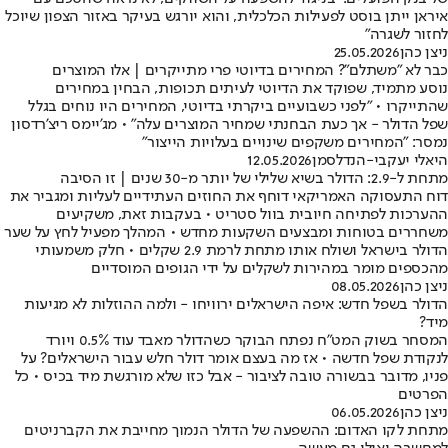
איראן ייתן בוסט לפעילות הכלכלית, והוא יורגש בעיקר באזור הצפון שיוכל
לחזור לשגרה"
ניצן כהן
25.05.2026
כבר לא "משתלם"? המחירים בדיוטי פרי מתייקרים | אלו המוצרים
נוסע מתמיד, שפוקד את הדיוטי לעיתים תכופות, הבחין במחירים
שהתייקרו • "לפני כשבועיים ביקרתי בדיוטי, המחירים היו נוחים בגלל
שפל הדולר - אך כעת הבחנתי שמחיר המוצרים עלה" • מג'יימס ריצ'רדסון
נמסר: "המחירים משקפים שינויים בעלויות הייצור"
היאלי יעקבי-הנדלסמן
12.05.2026
מתחת ל-2.9: הדולר בשיא שלילי של יותר מ-30 שנים | זו הסיבה
דוח התעסוקה האמריקאי דוחף את החוזים העתידיים לעליות ומגביר את
ההערכות לפתיחה חיובית בוול סטריט • בעקבות זאת, משקיעים
משחררים בטוחות ומבצעים השקעות מחדש • המהלך מפעיל לחץ על שער
הדולר בישראל ושולח אותו מתחת לרמת 2.9 שקלים • חלק משמעותי
מהכספים מומר במהירות לשקלים על ידי הגופים המוסדיים
ניצן כהן
08.05.2026
הדולר בשפל חדש: איפה הישראלים ירוויחו - ולמה ההוזלות לא מגיעות
מיד?
המסחר בשוק המט״ח נפתח הבוקר כשהדולר מאבד עוד 0.5% ויורד
לנקודת שפל חדשה • אז מה בעצם אומר דולר חלש עבור הישראלים? על
פניו, מדובר בבשורה טובה לציבור - אבל כזו שלא מורגשת מיד בכיס • כל
הפרטים
ניצן כהן
06.05.2026
מתחת לקו האדום: ההשפעה של הדולר הנמוך מחייבת את הקברניטים