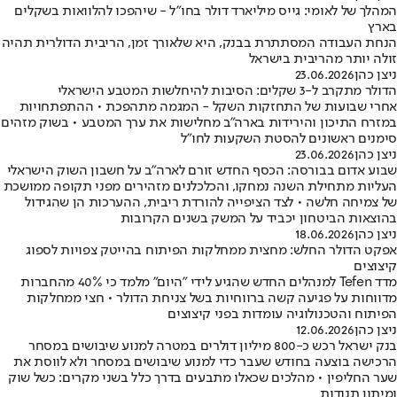
המהלך של לאומי: גייס מיליארד דולר בחו"ל - שיהפכו להלוואות בשקלים
בארץ
הנחת העבודה המסתתרת בבנק, היא שלאורך זמן, הריבית הדולרית תהיה
זולה יותר מהריבית בישראל
ניצן כהן
23.06.2026
הדולר מתקרב ל-3 שקלים: הסיבות להיחלשות המטבע הישראלי
אחרי שבועות של התחזקות השקל - המגמה מתהפכת • ההתפתחויות
במזרח התיכון והירידות בארה"ב מחלישות את ערך המטבע • בשוק מזהים
סימנים ראשונים להסטת השקעות לחו"ל
ניצן כהן
23.06.2026
שבוע אדום בבורסה: הכסף החדש זורם לארה"ב על חשבון השוק הישראלי
העליות מתחילת השנה נמחקו, והכלכלנים מזהירים מפני תקופה ממושכת
של צמיחה חלשה • לצד הציפייה להורדת ריבית, ההערכות הן שהגידול
בהוצאות הביטחון יכביד על המשק בשנים הקרובות
ניצן כהן
18.06.2026
אפקט הדולר החלש: מחצית ממחלקות הפיתוח בהייטק צפויות לספוג
קיצוצים
מדד Tefen למנהלים החדש שהגיע לידי ״היום״ מלמד כי 40% מהחברות
מדווחות על פגיעה קשה ברווחיות בשל צניחת הדולר • חצי ממחלקות
הפיתוח והטכנולוגיה עומדות בפני קיצוצים
ניצן כהן
12.06.2026
בנק ישראל רכש כ-800 מיליון דולרים במטרה למנוע שיבושים במסחר
הרכישה בוצעה בחודש שעבר כדי למנוע שיבושים במסחר ולא לווסת את
שער החליפין • מהלכים שכאלו מתבעים בדרך כלל בשני מקרים: כשל שוק
ומיתון תנודות