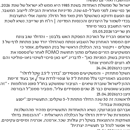
למחשבה ואולי גם מעשה
ישראל של ממשלת האחדות בשנת 1985 היא ממש לא ישראל של שנת 2026.
אך כפי שאז, לפני מעל ל-40 שנה, מדיניות אחראית הובילה לייצוב המשבר,
גם הפעם ודווקא כשהשקל חזק מאד מול הדולר, נחוצה אולי התערבות
בכדי לשמור על היצרנים והכנסות המדינה | רו"ח חן שרייבר, נשיא לשכת
רואי החשבון בטור מיוחד
חן שרייבר
05.05.2026
טראמפ הכריז על הארכת הפסקת האש בלבנון - והדולר שוב צונח
יום המסחר האחרון של השבוע נפתח כשהדולר יורד שוב מתחת לרף של 3
שקלים • ויקטור בהר, הכלכלן הראשי של בנק הפועלים, אומר כי
המשקיעים הזרים פועלים מתוך תחושת FOMO לאחר ש"פספסו את
הזינוק בשוק המניות כאן" • לדבריו, "יש כאן סיכוי לשינוי גיאו-פוליטי והם
לא רוצים להחמיץ אותו"
ניצן כהן
24.04.2026
השקל מתחזק - והמשקיעים מפסידים: "בדרך ל־2.5 שקל לדולר"
המטבע האמריקני צלל מתחת ל־3 ש' וצפוי לרדת עוד √ אך בעוד זרימת
ההון לישראל שוברת שיאים - הציבור שמושקע בחו"ל סופג מהלומות • "זה
מטבע שאנשים כבר 25 שנים מפסידים עליו", מסביר סמנכ"ל הבורסה
ניצן כהן
23.04.2026
לראשונה זה 30 שנה הדולר מתחת ל-3 שקלים; התעשיינים: "יפגע
במקומות עבודה"
אברהם נובוגרוצקי, נשיא התאחדות התעשיינים מזהיר מההשלכות
החמורות של ירידת הדולר על הכלכלה הישראלית • "ההכנסות בדולר
נשחקות וההוצאות בשקל רק עולות: שכר, ארנונה, אנרגיה ומיסים עקיפים,
אי אפשר לנהל כך תעשייה יצרנית"