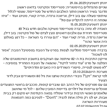
יונתן דושניצקי
29.06.2025
שניים מהגדולים בהיסטוריה: סטרייסנד ומקרטני בדואט ראשון
מדובר בשיר הראשון מתוך האלבום החדש של סטרייסנד, שצפוי לכלול
שיתופי פעולה עם בוב דילן, אריאנה גרנדה, מריה קארי, סטינג ועוד • “איזו
שמחה זו הייתה להקליט עם פול”
יונתן דושניצקי
15.05.2025
האגדה לא נחה: ברברה סטרייסנד משיקה אלבום חדש בגיל 83
סטרייסנד חוזרת עם אלבום דואטים נוצץ לצדם של פול מקרטני, בוב דילן,
אריאנה גרנדה, מריה קארי ועוד • “הם עוררו בי השראה - כל רגע באולפן
היה אושר טהור”
יונתן דושניצקי
02.05.2025
ברברה סטרייסנד ממליצה לצפות בסרט על הטבח בפסטיבל הנובה: "אסור
לנו לשכוח"
אייקון התרבות בת ה-82 שיתפה עם העוקבים בחשבון האינסטגרם שלה
המלצה על סרט "עוד נחזור לרקוד", שנעשה על הטבח המחריד במסיבה •
"לא פשוט לצפייה, סיפורי השורדים היו כואבים ומדהימים"
מערכת היום
23.10.2024
למי קראת "זקן"? גיבורי התרבות שחצו את גיל 80 ומשאירים אבק לדור
הצעיר
גם עם מפרקים של גיל הזהב הם שוברים קופות, מככבים בראשי המצעדים
ואוכלים ערימות של דולרים בדייסת הסובין שלהם • לכל מי שחושב
שלאמנים ואנשי תרבות ובידור שנולדו במאה הקודמת יש מקום רק בבית
אבות, יש לנו רק מילה אחת להגיד: "Don’t" • לפניכם כמה דוגמאות
מעוררות השראה
ענבל חייט
07.07.2024