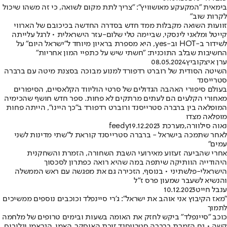
בימאית "המקעקע מאושוויץ": "צריך לתת מקום לשואה, כי זה משהו שיכול
לקרות שוב"
זוועות השואה מקבלות ממד חדש בסדרה החדשה בכיכובם של הארווי
קייטל ומלאני לינסקי, שביימה טלי שלום-עזר הישראלית • לרגל עלייתה
לשידור ב-HOT וב-yes, היא מספרת בראיון מיוחד ל"ישראל היום" על
החשיבות שבלב התוכנית: "חשתי שיש על כתפיי המון אחריות"
ערן איצקוביץ
08.05.2024
השיטה הסודית של רוברט רדפורד למנוע מבוכה בסצנת מיטה עם ברברה
סטרייסנד
בעולם סיפורי האהבה הגדולים של סרטי הוליווד הקלאסיים, הסיפורים
מאחורי הקלעים הם לעתים מרתקים לא פחות. ספר חדש חושף שהכימיה
המופלאה בין ברברה סטרייסנד ורוברט רדפורד ב"כך היינו", הייתה פחות
מופלאה מצדו
נאוה סילוורה
,
מערכת feedy
19.12.2023
לאחר שתמכה בישראל - ברברה סטרייסנד קוראת ל"שתי מדינות לשני
עמים"
אחרי שהביעה זעזוע מאירועי השבת השחורה, הזמרת והשחקנית
היהודייה הוותיקה שיתפה במה שהיא רואה כפתרון לסכסוך
הישראלי-פלשתיני • בנוסף, הזכירה גם את מפגשה עם ראש הממשלה
והנשיא לשעבר שמעון פרס ז"ל
ענבל חייט
10.12.2023
"מאז הקיבוץ אני אוהב את ישראל": ג'רי סיינפלד וכוכבים נוספים ממשיכים
לתמוך
כוכב "סיינפלד" ביקש לחזק את האומה בשעות ובימים טרופים של מלחמה
קשה • גם הזמרת ברברה סטרייסנד זוכת האוסקר, האמי, הגראמי וגלובוס