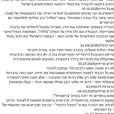
הזהב ביקשה להבהיר את ממדי הזוועה המתרחשים בישראל
ענבל חייט
10.10.2023
"המפיקים רצו טנקים מתפוצצים ו'טוראי ראיין'. אני התעקשתי על משהו
יותר אישי, בלי ערגה רומנטית": במאי "גולדה" בין הוליווד למלחמת יום
הכיפורים
הזכייה באוסקר ששינתה את חייו, הפנייה שקיבל להחליף את ברברה
סטרייסנד, העבודה עם הלן מירן על הסרט "גולדה", ושותפות הגורל שיצר
עם הכוכבת האיראנית של סרטו הבא • הבמאי הישראלי גיא נתיב בפול
אקשן
ישי קיצ'לס
24.08.2023
אחרי מלכת אנגליה: ברברה סטרייסנד זוכה בפרס יוקרתי
אייקון התרבות היהודייה-אמריקנית בת ה-81 היא האישה הרביעית
שמקבלת את פרס רות ביידר גינסבורג, המוענק לנשים פורצות דרך
דורון פרידמן
03.07.2023
לא רק סופה: חמש ה"ברברות" שחובה להכיר
עם כל הכבוד לסופה האימתנית שמשבשת את חיינו, ישנן כמה ברברות
מפורסמות שלא רק שלא הרסו את הסביבה - אלא הפכו אותה לעשירה
ונסבלת יותר • וראו זה פלא: רובן אפילו ממוצא יהודי • קבלו א(סופת)
ברברות להנאתכם
דורון פרידמן
06.02.2023
אתם בוחרים: מי יזכה בפרס "בראשית"?
בפעם הראשונה בהיסטוריה, קרן פרס בראשית מאפשרת לציבור הרחב
לבחור את הזוכה בפרס "הנובל היהודי" • אז איך מצביעים ומי המועמדים?
• כל הפרטים