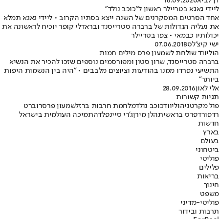
דן לביא
16.09.2020
ליידי גאגא בטריילר ראשון ל"כוכב נולד"
אחד הסרטים המסקרנים של השנה ייצא בסתיו הקרוב • ליידי גאגא תמלא
את נעליה הגדולות של ברברה סטרייסנד ובראדלי קופר יוכיח לראשונה את
יכולותיו כבמאי • צפו בטריילר
ישי קיצ'לס
07.06.2018
הוליווד שולחת לשמעון פרס מילים חמות
ברברה סטרייסנד, שרון סטון ומפורסמים נוספים שזכו להכיר את הנשיא
התשיעי נפרדו ממנו בהודעות וציוצים מלבבים • "היה בין הנשמות היפות
ביותר"
אלי לאון
28.09.2016
תגיות קשורות
פול מקרטני
הוליווד
כוכב נולד
מלחמת חרבות ברזל
שמעון פרס
רוברט
רדפורד
פרס בראשית
הלן מירן
ג'רי סיינפלד
התמיכה העולמית בישראל
חדשות
בארץ
בעולם
ביטחוני
פוליטי
פלילים
בריאות
חינוך
משפט
פוליטי-מדיני
תרבות ובידור