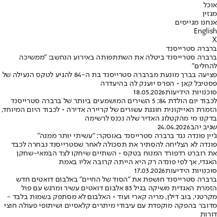
אוכל
מגזין
אנחנו מגייסים
English
X
ברברה סטרייסנד
ברברה סטרייסנד ביטלה את השתתפותה באירוע הנחשב: "ממשיכה
להחלים"
פציעה בברך מונעת מברברה סטרייסנד בת ה-84 להגיע לטקס הנעילה של
פסטיבל קאן • הפרס יוענק לה בהיעדרה
סוכנויות הידיעות
18.05.2026
לכבוד יום הולדת 84: 5 השירים המושמעים ביותר של ברברה סטרייסנד
הזמרת האייקונית חוגגת עשורים של קריירה אדירה • לכבוד היום המיוחד,
בדקנו מי מהקטלוג האדיר שלה נכנס לרשימה
שגיב יהב
24.04.2026
ג'יין פונדה נגד ברברה סטרייסנד באוסקר: "עשיתי יותר ממנה"
פונדה לא הצליחה להסתיר את תסכולה לאחר שסטרייסנד נבחרה לכבד
את רוברט רדפורד המנוח בטקס • השתיים שיחקו לצד הבמאי-שחקן
האגדי, אך לפי פונדה רק היא הייתה קרובה אליו באמת
סוכנויות הידיעות
17.03.2026
ברברה סטרייסנד חושפת את "הסוד של החיים" באלבום דואטים חדש
הזמרת האגדית משיקה בגיל 83 אלבום דואטים עשיר ומרגש עם פול
מקרטני, בוב דילן, מריה קארי ועוד • האלבום לא מסתפק בשמות בלבד -
מדובר בהפקה מוקפדת עם עיבודי מיתרים קלאסיים ושיתופי פעולה חוצי
דורות