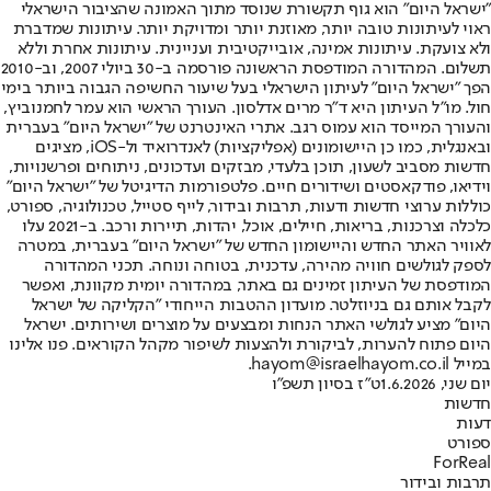
"ישראל היום" הוא גוף תקשורת שנוסד מתוך האמונה שהציבור הישראלי
ראוי לעיתונות טובה יותר, מאוזנת יותר ומדויקת יותר. עיתונות שמדברת
ולא צועקת. עיתונות אמינה, אובייקטיבית ועניינית. עיתונות אחרת וללא
תשלום. המהדורה המודפסת הראשונה פורסמה ב-30 ביולי 2007, וב-2010
הפך "ישראל היום" לעיתון הישראלי בעל שיעור החשיפה הגבוה ביותר בימי
חול. מו"ל העיתון היא ד"ר מרים אדלסון. העורך הראשי הוא עמר לחמנוביץ,
והעורך המייסד הוא עמוס רגב. אתרי האינטרנט של "ישראל היום" בעברית
ובאנגלית, כמו כן היישומונים (אפליקציות) לאנדרואיד ול-iOS, מציגים
חדשות מסביב לשעון, תוכן בלעדי, מבזקים ועדכונים, ניתוחים ופרשנויות,
וידיאו, פודקאסטים ושידורים חיים. פלטפורמות הדיגיטל של "ישראל היום"
כוללות ערוצי חדשות ודעות, תרבות ובידור, לייף סטייל, טכנולוגיה, ספורט,
כלכלה וצרכנות, בריאות, חיילים, אוכל, יהדות, תיירות ורכב. ב-2021 עלו
לאוויר האתר החדש והיישומון החדש של "ישראל היום" בעברית, במטרה
לספק לגולשים חוויה מהירה, עדכנית, בטוחה ונוחה. תכני המהדורה
המודפסת של העיתון זמינים גם באתר, במהדורה יומית מקוונת, ואפשר
לקבל אותם גם בניוזלטר. מועדון ההטבות הייחודי "הקליקה של ישראל
היום" מציע לגולשי האתר הנחות ומבצעים על מוצרים ושירותים. ישראל
היום פתוח להערות, לביקורת ולהצעות לשיפור מקהל הקוראים. פנו אלינו
במייל hayom@israelhayom.co.il.
יום שני, 1.6.2026
ט"ז בסיון תשפ"ו
חדשות
דעות
ספורט
ForReal
תרבות ובידור