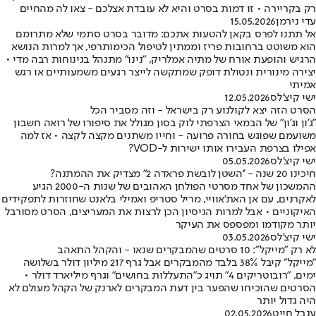
רק בקריירה • זו דמות בסרט והיא לא עובדת אצלכם - צאו לה מהחיים
עדי נירמן
15.05.2026
אל תתנו לפרס בקאן להטעות אתכם: מדובר בסרט סתמי שלא מתרומם
הוא משוטט ברחובות פריז וממתין לטיפול הכימותרפי, אך למרות הנושא
הרגיש והופעת אורח של מתיה אמלריק, "נינו" מתנהל בנינוחות רבה מדי •
יצירה מינורית ונטולת דופק שמתקשה לייצר רגעים משמעותיים או רגש
אמיתי
ישי קיצ'לס
12.05.2026
הסרט הזה יצא לקולנוע רק בישראל - וזה מסביר הכל
"ג'ון וג'ון" של הבמאי הצרפתי לוק בסון מגולל את סיפורו של רואה חשבון
משועמם שפוגש בחורה פרועה - וחייו משתנים מקצה לקצה • אז למה
אפילו בצרפת העבירו אותו ישירות ל-VOD?
ישי קיצ'לס
05.05.2026
חיכינו 20 שנה - ''השטן לובשת פראדה 2" מצדיק את ההמתנה?
ההמשכון של אחד מסרטי הפולחן האהובים של שנות ה-2000 הגיע
לאקרנים, עם אן האת'אוויי, מריל סטריפ ואמילי בלאנט שחוזרות לתפקידים
האיקוניים • אבל למרות הניסיון הכן לרצות את המעריצים, הסרט מסורבל
יותר מקודמו ומפספס את העיקר
ישי קיצ'לס
03.05.2026
לא רק ״מייקל״: 10 סרטים שהמבקרים שנאו - והקהל התאהב
"מייקל" קיבל 38% בלבד מהמבקרים אבל גרף 217 מיליון דולר בשלושה
ימים, "רובוטריקים 4" תויג כ"התעללות בחושים" וגרף מיליארד דולר •
הסרטים שהוכיחו שהפער בין דעת המבקרים לארנק של הקהל מעולם לא
היה גדול יותר
ענבל חייט
02.05.2026