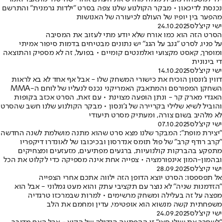
נכנסת לדיכאון • מבקר הקולנוע שלנו צפה בסרט "ילדות גרמנית" והתרשם
מהפער בין יופיו של העולם לכיעורה של האנושות
ישי קיצ'לס
24.10.2025
הסרט הזה הוא כמו אורח שלא יודע מתי לעזוב את המסיבה
על פניו, לסרט "גנב על הגג" יש נתונים מבטיחים בדמות סיפור אמיתי
ומופרך, קאסט מקצועי ואלמנטים קומיים • בפועל, זה לא מספיק והתוצאה
די בינונית
ישי קיצ'לס
14.10.2025
דווין ג'ונסון הוכיח את כישורי המשחק שלו - אבל אף אחד לא בא לראות
השחקן המפורסם והמתאבק האמריקני נכנס לנעליו של לוחם ה-MMA
האגדי מארק קר - ונתן הופעה מצוינת • עם זאת, הסרט אכזב בקופות
והוביל לשיא שלילי בקריירה של ג'ונסון • מבקר הקולנוע שלנו חשב שהסרט
לא מלהיב בשום צורה, ומעתיק מסרט תיעודי
ישי קיצ'לס
07.10.2025
"יצירת מופת": המבקר שלנו מצא סרט שהוא מתנה מושלמת לשנה החדשה
"קרב רודף קרב" של פול תומס אנדרסון ובכיכובו של לאונדרו דיקפריו
מתפקע בהברקות קולנועיות, ברגעים מפתיעים, מזעזעים ומצחיקים
ובהמון-המון אינפורמציה • צפייה אחת אינה מספיקה כדי לקלוט את הכל
ישי קיצ'לס
28.09.2025
אל תפספסו: הסרט יוצא הדופן הזה ילווה אתכם אחרי הצפייה
"הזדמנות שניה" לא נוצר עם תקציבי עתק והוא מעט גמלוני - אבל הוא
מפצה על זה בעלילה ומשחק מרשימים • למרות שבמרכזו טרגדיה
משפחתית קשה מנשוא הוא אופטימי, עדין ומחמם את הלב
ישי קיצ'לס
24.09.2025