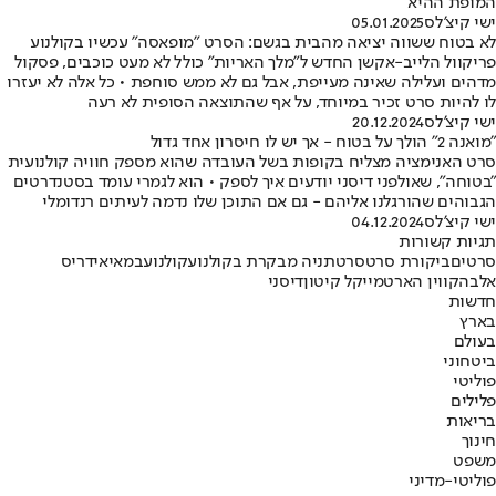
המופת ההיא
ישי קיצ'לס
05.01.2025
לא בטוח ששווה יציאה מהבית בגשם: הסרט "מופאסה" עכשיו בקולנוע
פריקוול הלייב-אקשן החדש ל"מלך האריות" כולל לא מעט כוכבים, פסקול
מדהים ועלילה שאינה מעייפת, אבל גם לא ממש סוחפת • כל אלה לא יעזרו
לו להיות סרט זכיר במיוחד, על אף שהתוצאה הסופית לא רעה
ישי קיצ'לס
20.12.2024
"מואנה 2" הולך על בטוח - אך יש לו חיסרון אחד גדול
סרט האנימציה מצליח בקופות בשל העובדה שהוא מספק חוויה קולנועית
"בטוחה", שאולפני דיסני יודעים איך לספק • הוא לגמרי עומד בסטנדרטים
הגבוהים שהורגלנו אליהם - גם אם התוכן שלו נדמה לעיתים רנדומלי
ישי קיצ'לס
04.12.2024
תגיות קשורות
סרטים
ביקורת סרט
סרט
תניה מבקרת בקולנוע
קולנוע
במאי
אידריס
אלבה
קווין הארט
מייקל קיטון
דיסני
חדשות
בארץ
בעולם
ביטחוני
פוליטי
פלילים
בריאות
חינוך
משפט
פוליטי-מדיני