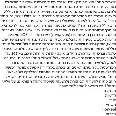
"ישראל היום" הוא גוף תקשורת שנוסד מתוך האמונה שהציבור הישראלי
ראוי לעיתונות טובה יותר, מאוזנת יותר ומדויקת יותר. עיתונות שמדברת
ולא צועקת. עיתונות אמינה, אובייקטיבית ועניינית. עיתונות אחרת וללא
תשלום. המהדורה המודפסת הראשונה פורסמה ב-30 ביולי 2007, וב-2010
הפך "ישראל היום" לעיתון הישראלי בעל שיעור החשיפה הגבוה ביותר בימי
חול. מו"ל העיתון היא ד"ר מרים אדלסון. העורך הראשי הוא עמר לחמנוביץ,
והעורך המייסד הוא עמוס רגב. אתרי האינטרנט של "ישראל היום" בעברית
ובאנגלית, כמו כן היישומונים (אפליקציות) לאנדרואיד ול-iOS, מציגים
חדשות מסביב לשעון, תוכן בלעדי, מבזקים ועדכונים, ניתוחים ופרשנויות,
וידיאו, פודקאסטים ושידורים חיים. פלטפורמות הדיגיטל של "ישראל היום"
כוללות ערוצי חדשות ודעות, תרבות ובידור, לייף סטייל, טכנולוגיה, ספורט,
כלכלה וצרכנות, בריאות, חיילים, אוכל, יהדות, תיירות ורכב. ב-2021 עלו
לאוויר האתר החדש והיישומון החדש של "ישראל היום" בעברית, במטרה
לספק לגולשים חוויה מהירה, עדכנית, בטוחה ונוחה. תכני המהדורה
המודפסת של העיתון זמינים גם באתר, במהדורה יומית מקוונת, ואפשר
לקבל אותם גם בניוזלטר. מועדון ההטבות הייחודי "הקליקה של ישראל
היום" מציע לגולשי האתר הנחות ומבצעים על מוצרים ושירותים. ישראל
היום פתוח להערות, לביקורת ולהצעות לשיפור מקהל הקוראים. פנו אלינו
במייל hayom@israelhayom.co.il.
מבזקים
חדשות
אוכל
תשחץ
ForReal
תרבות