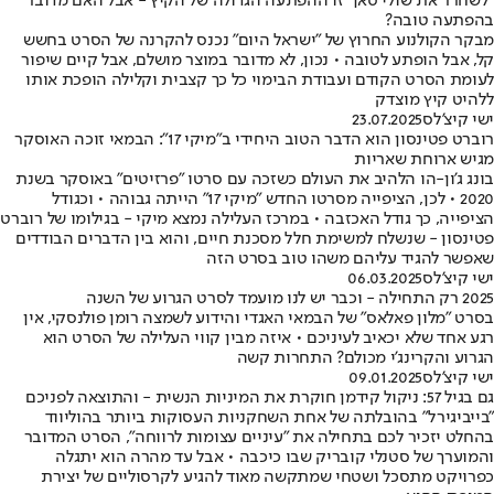
"לשחרר את שולי סאן" זו ההפתעה הגדולה של הקיץ - אבל האם מדובר
בהפתעה טובה?
מבקר הקולנוע החרוץ של "ישראל היום" נכנס להקרנה של הסרט בחשש
קל, אבל הופתע לטובה • נכון, לא מדובר במוצר מושלם, אבל קיים שיפור
לעומת הסרט הקודם ועבודת הבימוי כל כך קצבית וקלילה הופכת אותו
ללהיט קיץ מוצדק
ישי קיצ'לס
23.07.2025
רוברט פטינסון הוא הדבר הטוב היחידי ב"מיקי 17": הבמאי זוכה האוסקר
מגיש ארוחת שאריות
בונג ג'ון-הו הלהיב את העולם כשזכה עם סרטו "פרזיטים" באוסקר בשנת
2020 • לכן, הציפייה מסרטו החדש "מיקי 17" הייתה גבוהה • וכגודל
הציפייה, כך גודל האכזבה • במרכז העלילה נמצא מיקי - בגילומו של רוברט
פטינסון - שנשלח למשימת חלל מסכנת חיים, והוא בין הדברים הבודדים
שאפשר להגיד עליהם משהו טוב בסרט הזה
ישי קיצ'לס
06.03.2025
2025 רק התחילה - וכבר יש לנו מועמד לסרט הגרוע של השנה
בסרט "מלון פאלאס" של הבמאי האגדי והידוע לשמצה רומן פולנסקי, אין
רגע אחד שלא יכאיב לעיניכם • איזה מבין קווי העלילה של הסרט הוא
הגרוע והקרינג'י מכולם? התחרות קשה
ישי קיצ'לס
09.01.2025
גם בגיל 57: ניקול קידמן חוקרת את המיניות הנשית - והתוצאה לפניכם
"בייביגירל" בהובלתה של אחת השחקניות העסוקות ביותר בהוליווד
בהחלט יזכיר לכם בתחילה את "עיניים עצומות לרווחה", הסרט המדובר
והמוערך של סטנלי קובריק שבו כיכבה • אבל עד מהרה הוא יתגלה
כפרויקט מתסכל ושטחי שמתקשה מאוד להגיע לקרסוליים של יצירת