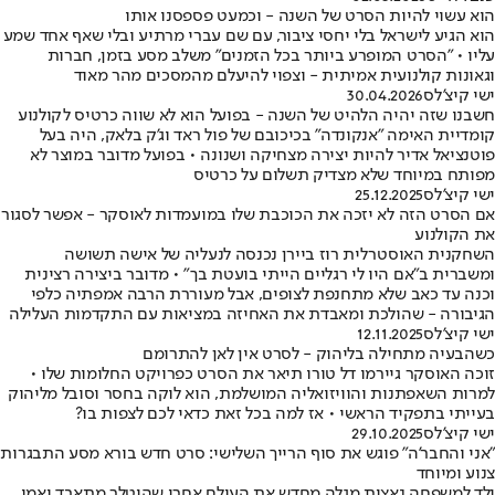
הוא עשוי להיות הסרט של השנה - וכמעט פספסנו אותו
הוא הגיע לישראל בלי יחסי ציבור, עם שם עברי מרתיע ובלי שאף אחד שמע
עליו • "הסרט המופרע ביותר בכל הזמנים" משלב מסע בזמן, חברות
וגאונות קולנועית אמיתית - וצפוי להיעלם מהמסכים מהר מאוד
ישי קיצ'לס
30.04.2026
חשבנו שזה יהיה הלהיט של השנה - בפועל הוא לא שווה כרטיס לקולנוע
קומדיית האימה "אנקונדה" בכיכובם של פול ראד וג'ק בלאק, היה בעל
פוטנציאל אדיר להיות יצירה מצחיקה ושנונה • בפועל מדובר במוצר לא
מפותח במיוחד שלא מצדיק תשלום על כרטיס
ישי קיצ'לס
25.12.2025
אם הסרט הזה לא יזכה את הכוכבת שלו במועמדות לאוסקר - אפשר לסגור
את הקולנוע
השחקנית האוסטרלית רוז ביירן נכנסה לנעליה של אישה תשושה
ומשברית ב"אם היו לי רגליים הייתי בועטת בך" • מדובר ביצירה רצינית
וכנה עד כאב שלא מתחנפת לצופים, אבל מעוררת הרבה אמפתיה כלפי
הגיבורה - שהולכת ומאבדת את האחיזה במציאות עם התקדמות העלילה
ישי קיצ'לס
12.11.2025
כשהבעיה מתחילה בליהוק - לסרט אין לאן להתרומם
זוכה האוסקר גיירמו דל טורו תיאר את הסרט כפרויקט החלומות שלו •
למרות השאפתנות והוויזואליה המושלמת, הוא לוקה בחסר וסובל מליהוק
בעייתי בתפקיד הראשי • אז למה בכל זאת כדאי לכם לצפות בו?
ישי קיצ'לס
29.10.2025
"אני והחבר'ה" פוגש את סוף הרייך השלישי: סרט חדש בורא מסע התבגרות
צנוע ומיוחד
ילד למשפחה נאצית מגלה מחדש את העולם אחרי שהיטלר מתאבד ואמו