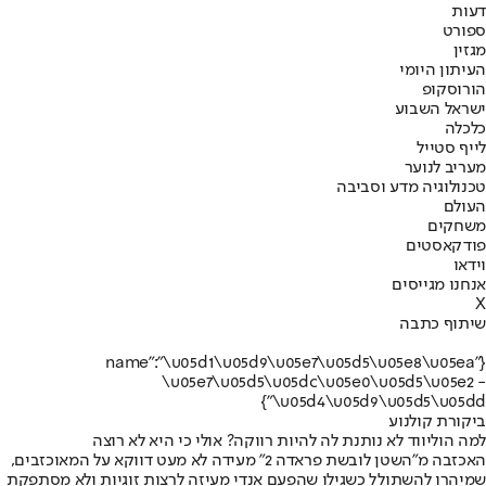
דעות
ספורט
מגזין
העיתון היומי
הורוסקופ
ישראל השבוע
כלכלה
לייף סטייל
מעריב לנוער
טכנולוגיה מדע וסביבה
העולם
משחקים
פודקאסטים
וידאו
אנחנו מגייסים
X
שיתוף כתבה
{"name":"\u05d1\u05d9\u05e7\u05d5\u05e8\u05ea
\u05e7\u05d5\u05dc\u05e0\u05d5\u05e2 -
\u05d4\u05d9\u05d5\u05dd"}
ביקורת קולנוע
למה הוליווד לא נותנת לה להיות רווקה? אולי כי היא לא רוצה
האכזבה מ"השטן לובשת פראדה 2" מעידה לא מעט דווקא על המאוכזבים,
שמיהרו להשתולל כשגילו שהפעם אנדי מעיזה לרצות זוגיות ולא מסתפקת